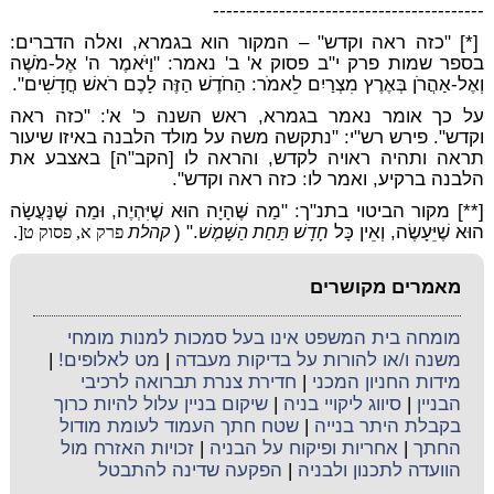
-----------------------------------------
[*] "כזה ראה וקדש" – המקור הוא בגמרא, ואלה הדברים:
בספר שמות פרק י"ב פסוק א' ב' נאמר: "וַיֹּאמֶר ה' אֶל-מֹשֶׁה
וְאֶל-אַהֲרֹן בְּאֶרֶץ מִצְרַיִם לֵאמֹר: הַחֹדֶשׁ הַזֶּה לָכֶם רֹאשׁ חֳדָשִׁים".
על כך אומר נאמר בגמרא, ראש השנה כ' א': "כזה ראה
וקדש". פירש רש"י: "נתקשה משה על מולד הלבנה באיזו שיעור
תראה ותהיה ראויה לקדש, והראה לו [הקב"ה] באצבע את
הלבנה ברקיע, ואמר לו: כזה ראה וקדש".
[**] מקור הביטוי בתנ"ך: "מַה שֶּׁהָיָה הוּא שֶׁיִּהְיֶה, וּמַה שֶּׁנַּעֲשָׂה
הוּא שֶׁיֵּעָשֶׂה, וְאֵין כָּל
." (
חָדָשׁ תַּחַת הַשָּׁמֶשׁ
קהלת
פרק א, פסוק ט[.
מאמרים מקושרים
מומחה בית המשפט אינו בעל סמכות למנות מומחי
משנה ו/או להורות על בדיקות מעבדה
|
מט לאלופים!
|
מידות החניון המכני
|
חדירת צנרת תברואה לרכיבי
הבניין
|
סיווג ליקויי בניה
|
שיקום בניין עלול להיות כרוך
בקבלת היתר בנייה
|
שטח חתך העמוד לעומת מודול
החתך
|
אחריות ופיקוח על הבניה
|
זכויות האזרח מול
הוועדה לתכנון ולבניה
|
הפקעה שדינה להתבטל