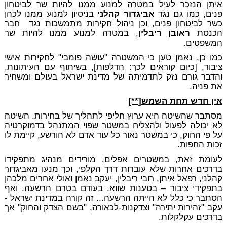
איתן הנזכר לעיל במטרה למנוע ממנו להיות שר לביטחון
פנים, כמו גם נגד
אביגדור קהלני
בניסיון למנוע ממנו לכהן
כשר לביטחון פנים, וכן ניהול חקירות מתמשכות נגד חבר
הכנסת
ראובן ריבלין
, במטרה למנוע ממנו להיות שר
המשפטים.
כמו כן, נאמן טען כי המשטרה "עושה פומבי" לחקירות אישי
ציבור, [כיום קוראים לכך: הדלפות], בשיתוף עם העיתונות,
והדבר גורם נזק לתדמיתה של מדינת ישראל בעולם ומשחיר
את פניה.
אין חדש תחת השמש[**]
מסתבר שהשיטה היא ערוץ חליפי לתהליך של בחירות. השיטה
לא יכולה לפעול ולהצליח במשטר שפוי המתנהל בדמוקרטיה
על פי החוק, כי במשטר נאור כל עוד אדם לא הורשע, קיימת לו
זכות החפות.
לעומת זאת, במשטרים אפלים, מורידים מנהיג מתפקידו
בדרכים אחרות שלא עוברות דרך הקלפי, וכך מנעו מאביגדור
קהלני, רפאל איתן, רובי ריבלין, יעקב נאמן ואולי אחרים מלכהן
בתפקידי ציבור – בטענות שווא, בעודם בטרם הרשעה, ואף
הסתבר כי כלל לא הייתה הרשעה... זה קורה במדינת ישראל -
עקב "זהירות יתירה" וצדקנות-לכאורה, "בשם הצדק והחוק" אך
בדרכים עקלקלות.