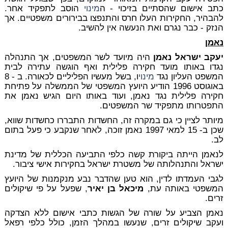
כתב אישום שהסתיים בזיכוי - ה
מינוי
הוסב לתפקיד אחר.
להבהיר, החקירות העלו חרס והתנפצו בבירורים משפטיים. אך
הנזק - כבר נגרם ואת הנעשה אין להשיב.
נאמן
יעקב ישראל נאמן
היה מיועד לשר המשפטים, אך התנהלה
נגדו באותו מועד חקירה פלילית ואף הוגשה עתירה לבית
המשפט העליון נגד
מינוי
ו, בשל מעשיו הפליליים לכאורה. ב - 8
באוגוסט 1996 הודיע היועץ המשפטי של הממשלה על פתיחת
חקירה פלילית נגד נאמן, ועוד באותו היום הגיש נאמן את
התפטרותו מתפקיד שר המשפטים.
מיותר לציין כי גם במקרה זה, החשדות התבררו כחשדות שווא,
שכן ב- 15 למאי 1997 נאמן זוכה, לאחר שנקבע כי פעל בתום
לב.
לנאמן הייתה ביקורת קשה כלפי התביעה הכללית של מדינת
ישראל והתנהלותה של משטרת ישראל בחקירות אישי ציבור.
לגבי העמדתו לדין, הוא טען שהדבר נבע מנקמנות של היועץ
המשפטי באותה עת,
מיכאל בן יאיר
, שפעל על פי שיקולים
זרים.
נאמן הצביע על שורה של הגשות כתבי אישום ללא הצדקה
ועקב שיקולים זרים, שנעשו במהלך הזמן, כולל כלפי רפאל