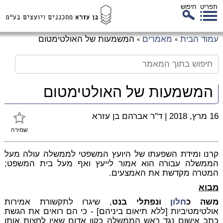
תפריט
חיפוש
לג
עמוד הבית
מאמרים
המשמעות של האולטימטום
»
»
כן
זי
המשמעות של האולטימטום
16 מרץ, 2018
|
ד"ר אברהם בן עזרא
שמירה
קרנו ומידת השפעתו של היועץ המשפטי לממשלה עולה מעל
הממשלה עבורה הוא אמור לייעץ ואף מעל בית המשפט;
המטרה מקדשת את האמצעים.
מבוא
משה כ
חלון
ונפתלי בנט
, שיגרו לתקשורת אמירות
אולטימטיביות [ללא תיאום ביניהם] - כי הם רואים את הגשת
כתב אישום נגד ראש הממשלה כקוו אדום שאין לחצות אותו