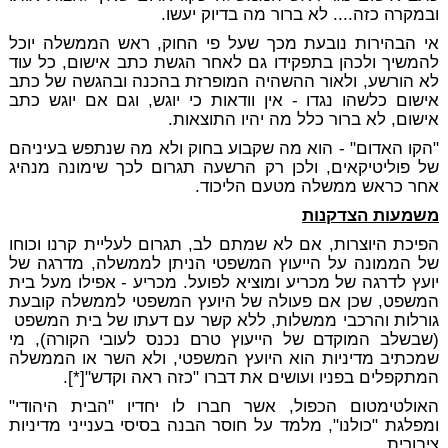
ובמקרה כזה.... לא ברור מה בדיוק יעשו.
אי הבהירות נובעת מכך שעל פי החוק, ראש הממשלה יוכל
להמשיך ולכהן בתפקידו גם לאחר הגשת כתב אישום, כל עוד
לא הורשע, ולאור ההשהיה המופרזת בהכנה ובהגשה של כתב
אישום כלשהו נגדו - אין וודאות כי יוגש, וגם אם יוגש כתב
אישום, לא ברור כלל מה יהיו התוצאות.
"הקו האדום" - הוא מה שקבוע בחוק ולא מה שנתפש בעיניהם
של פוליטיקאים, ולכן רק הרשעה תגרום לכך שימונה מנהיג
אחר כראש ממשלה מטעם הליכוד.
משמעות הצדקנות
הפיכת היוצרות, אם לא שמתם לב, תגרום לעליית קרנו וכוחו
של הממונה על הייעוץ המשפטי הניתן לממשלה, מדרגה של
יועץ לדרגה של מכריע ומוציא לפועל. מכריע - אפילו מעל בית
המשפט, שכן אם פעולה של היועץ המשפטי לממשלה קובעת
גורלות והרכבי ממשלות, ללא קשר עם דעתו של בית המשפט
(שבשלב המוקדם של הייעוץ טרם נכנס לעובי הקורה), מי
שמכתיב מדיניות הוא היועץ המשפטי, ולא השר או הממשלה
המתקפלים בפניו ועושים את דברו "כזה ראה וקדש"[*].
האולטימטום הכפול, אשר חברו לו יחדיו "הבית היהודי"
ומפלגת "כולנו", מלמד על חוסר הבנה בסיסי בענייני מדיניות
ציבורית.