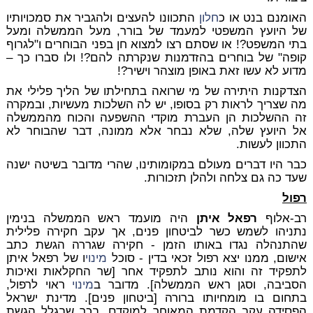
האומנם בנט או כ
חלון
התכוונו להעצים ולהגביר את סמכויותיו
של היועץ המשפטי למעמד של בורר, מעל הממשלה ומעל
בתי המשפט?! או שסתם רצו למצוא חן בפני הבוחרים ו"לגרוף
קופה" של בוחרים בהזדמנות שנקרתה להם?! ולו סברו כך –
מדוע לא עשו זאת באופן מוצהר וישיר?!
הצדקנות היתירה של מי שרואה בתחילתו של הליך פלילי את
מה שצריך לראות רק בסופו, יש לה השלכות מעשיות, ובמקרה
זה ההשלכות הן העברת מוקדי ההשפעה והכוח מהממשלה
אל היועץ שלה, שלא נבחר אלא ממונה, דבר שהבוחר לא
התכוון לעשות.
כבר היו דברים מעולם במקומותינו, שהרי מדובר בשיטה ישנה
שעד כה גם צלחה ולהלן תזכורות.
רפול
רב-אלוף
רפאל איתן
היה מועמד ראש הממשלה בנימין
נתניהו לשמש כשר לביטחון פנים, אך עקב חקירה פלילית
שהתנהלה נגדו באותו הזמן - חקירה שגררה הגשת כתב
אישום, ממנו יצא רפול זכאי בדין - סוכל
מינוי
ו של רפאל איתן
לתפקיד זה והוא נותב לתפקיד אחר [שר החקלאות ואיכות
הסביבה, וסגן ראש הממשלה]. מדובר ב
מינוי
ראוי לרפול,
בתחום בו מומחיותו ברורה [ביטחון פנים]. מדינת ישראל
הפסידה עקב הקדמת המאוחר למוקדם, בכך שבגלל הגשת