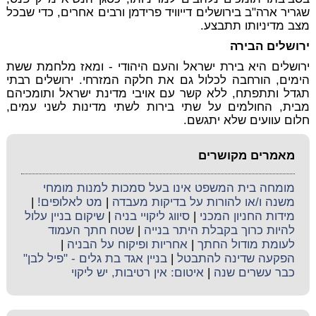
שגריר ארה"ב בירושלים דייוויד פרידמן ורבים אחרים, כדי שבכל
מצב מדיניותו תתבצע.
ירושלים הבירה
ירושלים היא בירת ישראל והעם היהודי - ומאז מלחמת ששת
הימים, הורחבה לכלול גם את חלקה המזרחי. ירושלים רבתי
תגדל ותתפתח, ללא קשר עם אויבי מדינת ישראל ותומכיהם
מבית, החולמים על שתי בירות לשתי מדינות לשני עמים,
חלום עוועים שלא יתגשם.
מאמרים מקושרים
מומחה בית המשפט אינו בעל סמכות למנות מומחי
משנה ו/או להורות על בדיקות מעבדה
|
מט לאלופים!
|
מידות החניון המכני
|
סיווג ליקויי בניה
|
שיקום בניין עלול
להיות כרוך בקבלת היתר בנייה
|
שטח חתך העמוד
לעומת מודול החתך
|
אחריות ופיקוח על הבניה
|
הפקעה שדינה להתבטל
|
בניין אגד בת גלים - "פיל לבן"
כבר עשרים שנה
|
איטום: אין רטיבות, יש ליקוי