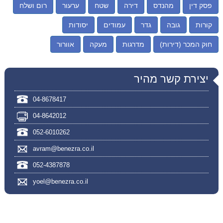
פסק דין
מהנדס
דירה
שטח
ערעור
רום ושלח
קורות
גובה
גדר
עמודים
יסודות
חוק המכר (דירות)
מדרגות
מעקה
אוורור
יצירת קשר מהיר
04-8678417
04-8642012
052-6010262
avram@benezra.co.il
052-4387878
yoel@benezra.co.il