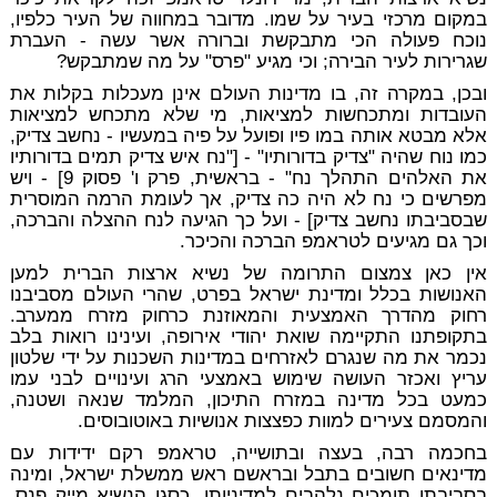
במקום מרכזי בעיר על שמו. מדובר במחווה של העיר כלפיו,
נוכח פעולה הכי מתבקשת וברורה אשר עשה - העברת
שגרירות לעיר הבירה; וכי מגיע "פרס" על מה שמתבקש?
ובכן, במקרה זה, בו מדינות העולם אינן מעכלות בקלות את
העובדות ומתכחשות למציאות, מי שלא מתכחש למציאות
אלא מבטא אותה במו פיו ופועל על פיה במעשיו - נחשב צדיק,
כמו נוח שהיה "צדיק בדורותיו" - ["נח איש צדיק תמים בדורותיו
את האלהים התהלך נח" - בראשית, פרק ו' פסוק 9] - ויש
מפרשים כי נח לא היה כה צדיק, אך לעומת הרמה המוסרית
שבסביבתו נחשב צדיק] - ועל כך הגיעה לנח ההצלה והברכה,
וכך גם מגיעים לטראמפ הברכה והכיכר.
אין כאן צמצום התרומה של נשיא ארצות הברית למען
האנושות בכלל ומדינת ישראל בפרט, שהרי העולם מסביבנו
רחוק מהדרך האמצעית והמאוזנת כרחוק מזרח ממערב.
בתקופתנו התקיימה שואת יהודי אירופה, ועינינו רואות בלב
נכמר את מה שנגרם לאזרחים במדינות השכנות על ידי שלטון
עריץ ואכזר העושה שימוש באמצעי הרג ועינויים לבני עמו
כמעט בכל מדינה במזרח התיכון, המלמד שנאה ושטנה,
והמסמם צעירים למוות כפצצות אנושיות באוטובוסים.
בחכמה רבה, בעצה ובתושייה, טראמפ רקם ידידות עם
מדינאים חשובים בתבל ובראשם ראש ממשלת ישראל, ומינה
בסביבתו תומכים נלהבים למדיניותו, כסגן הנשיא מייק פנס,