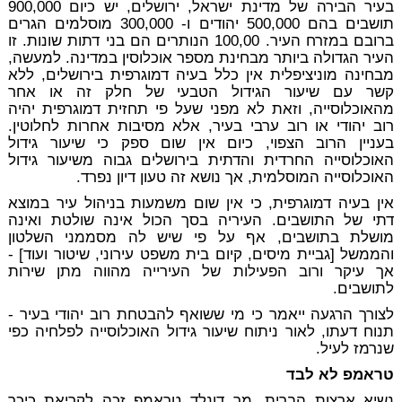
בעיר הבירה של מדינת ישראל, ירושלים, יש כיום 900,000
תושבים בהם 500,000 יהודים ו- 300,000 מוסלמים הגרים
ברובם במזרח העיר. 100,00 הנותרים הם בני דתות שונות. זו
העיר הגדולה ביותר מבחינת מספר אוכלוסין במדינה. למעשה,
מבחינה מוניציפלית אין כלל בעיה דמוגרפית בירושלים, ללא
קשר עם שיעור הגידול הטבעי של חלק זה או אחר
מהאוכלוסייה, וזאת לא מפני שעל פי תחזית דמוגרפית יהיה
רוב יהודי או רוב ערבי בעיר, אלא מסיבות אחרות לחלוטין.
בעניין הרוב הצפוי, כיום אין שום ספק כי שיעור גידול
האוכלוסייה החרדית והדתית בירושלים גבוה משיעור גידול
האוכלוסייה המוסלמית, אך נושא זה טעון דיון נפרד.
אין בעיה דמוגרפית, כי אין שום משמעות בניהול עיר במוצא
דתי של התושבים. העיריה בסך הכול אינה שולטת ואינה
מושלת בתושבים, אף על פי שיש לה מסממני השלטון
והממשל [גביית מיסים, קיום בית משפט עירוני, שיטור ועוד] -
אך עיקר ורוב הפעילות של העירייה מהווה מתן שירות
לתושבים.
לצורך הרגעה ייאמר כי מי ששואף להבטחת רוב יהודי בעיר -
תנוח דעתו, לאור ניתוח שיעור גידול האוכלוסייה לפלחיה כפי
שנרמז לעיל.
טראמפ לא לבד
נשיא ארצות הברית, מר דונלד טראמפ זכה לקריאת כיכר