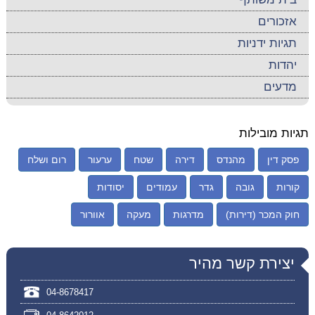
אזכורים
תגיות ידניות
יהדות
מדעים
תגיות מובילות
פסק דין
מהנדס
דירה
שטח
ערעור
רום ושלח
קורות
גובה
גדר
עמודים
יסודות
חוק המכר (דירות)
מדרגות
מעקה
אוורור
יצירת קשר מהיר
04-8678417