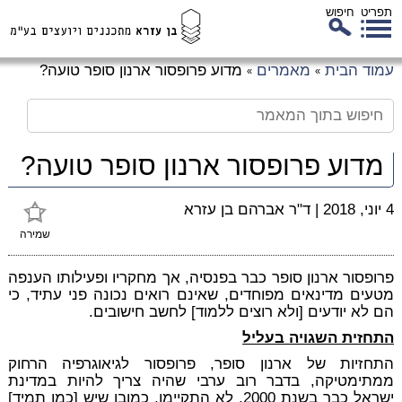
תפריט
חיפוש
לג
עמוד הבית
מאמרים
מדוע פרופסור ארנון סופר טועה?
»
»
כן
זי
מדוע פרופסור ארנון סופר טועה?
4 יוני, 2018
|
ד"ר אברהם בן עזרא
שמירה
פרופסור ארנון סופר כבר בפנסיה, אך מחקריו ופעילותו הענפה
מטעים מדינאים מפוחדים, שאינם רואים נכונה פני עתיד, כי
הם לא יודעים [ולא רוצים ללמוד] לחשב חישובים.
התחזית השגויה בעליל
התחזיות של ארנון סופר, פרופסור לגיאוגרפיה הרחוק
ממתימטיקה, בדבר רוב ערבי שהיה צריך להיות במדינת
ישראל כבר בשנת 2000, לא התקיימו. כמובן שיש [כמו תמיד]