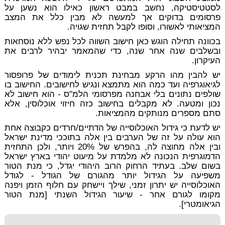
לסטטיסטיקה, נחשב במבט ראשון כאילו הוא נשען על
פרסומים בדוקים אך למעשה לא מבין כלל את המצב
המציאותי לאשורו, וסופו לקבל תחזית שגויה.
בכוונה תחילה הוגש כאן חישוב השווה לכל נפש ללא נוסחאות
ובשלבים שנה אחר שנה, כדי שהמאמר יבהיר לרבים את
העיקרון.
יש להבין מהו הרקע מבחינת תכנית לימודים של פרופסור
לגיאוגרפיה ועד כמה הוא מתמצא ונגיש לחישובים. החישוב בו
שולפים נתונים בלי אבחנה מפרסומי הלמ"ס - הוא חישוב לא
נכון ומטעה. לא מקבלים בחישוב כזה חיזוי אוכלוסין, אלא
סתם מספרים מנותקים מהמציאות.
יש לדעת כי גידול האוכלוסייה של הדתיים/חרדים כקבוצה אחת
הוא עולה על זה של הערבים בין אלה בתוככי מדינת ישראל
ובין אלה מחוצה לה, בהפרש של 20% ויותר, ולכן התחזית
הדמוגרפית הנכונה לא מלמדת על מיעוט יהודי בארץ ישראל
בשום שלב. בעתיד הרחוק הרוב היהודי יגדל, כי מנת הטור
משפיעה על הגידול יותר מהגורם של הגודל - לגודל
האוכלוסייה יש יתרון זמני, שילך ויישחק עם חלוף הזמן ויפנה
מקומו לגורם אחר - שיעור הגידול השנתי [מנת הטור
הגיאומטרי].