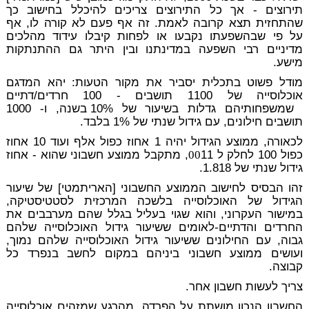
תירוצים - אך כל התירוצים צריכים להיכלל בחישוב כך
שהתחזית תצא קרובה לאמת. זה אף פעם לא קורה לו, אף
על פי שבהשפעתו נקבעו או לפחות קיבלו עידוד מהלכים
מדיניים רבי השפעה במדינתנו ובין היתר גם ההתנתקות
מישע.
מודל פשוט בתכלית יסביר את מקור הטעות: יהא המדגם
אוכלוסייה של 1100 תושבים - 100 חרדים/דתיים
שמשפחותיהם גדלות בשיעור של 10% בשנה, ו- 1000
תושבים חילונים, עם גידול שנתי של 1% בלבד.
לכאורה, ממוצע הגידול יהיה 1 אחוז כפול אלף ועוד 10 אחוז
כפול 100 לחלק ל
00
11, מתקבל ממוצע חשבוני שהוא - אחוז
גידול שנתי של 1.818.
זהו הבסיס לחישוב הממוצע החשבוני [האריתמטי] של שיעור
הגידול של האוכלוסייה בלשכה המרכזית לסטטיסטיקה,
במישור העקרוני, והוא שגוי בעליל בגלל שהם מערבבים את
החרדים והדתיים-לאומים ששיעור גידול האוכלוסייה שלהם
גבוה, עם החילונים ששיעור גידול האוכלוסייה שלהם נמוך,
ועושים ממוצע חשבוני ביניהם במקום לחשב בנפרד כל
קבוצה.
צריך לעשות חשבון אחר.
החשבון הנכון מושתת על הפרדה. מהרגע שמזהים אוכלוסייה