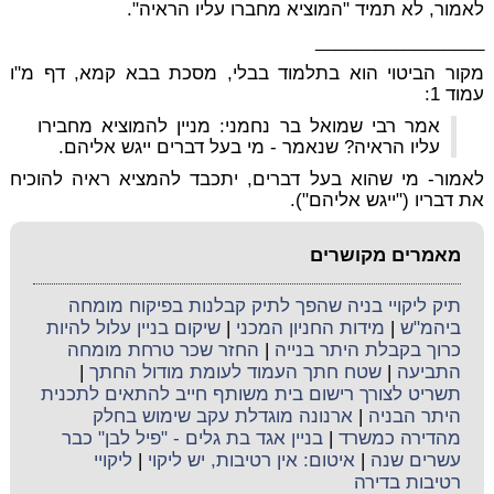
לאמור, לא תמיד "המוציא מחברו עליו הראיה".
_________________
מקור הביטוי הוא בתלמוד בבלי, מסכת בבא קמא, דף מ"ו
עמוד 1:
אמר רבי שמואל בר נחמני: מניין להמוציא מחבירו
עליו הראיה? שנאמר - מי בעל דברים ייגש אליהם.
לאמור- מי שהוא בעל דברים, יתכבד להמציא ראיה להוכיח
את דבריו ("ייגש אליהם").
מאמרים מקושרים
תיק ליקויי בניה שהפך לתיק קבלנות בפיקוח מומחה
ביהמ"ש
|
מידות החניון המכני
|
שיקום בניין עלול להיות
כרוך בקבלת היתר בנייה
|
החזר שכר טרחת מומחה
התביעה
|
שטח חתך העמוד לעומת מודול החתך
|
תשריט לצורך רישום בית משותף חייב להתאים לתכנית
היתר הבניה
|
ארנונה מוגדלת עקב שימוש בחלק
מהדירה כמשרד
|
בניין אגד בת גלים - "פיל לבן" כבר
עשרים שנה
|
איטום: אין רטיבות, יש ליקוי
|
ליקויי
רטיבות בדירה