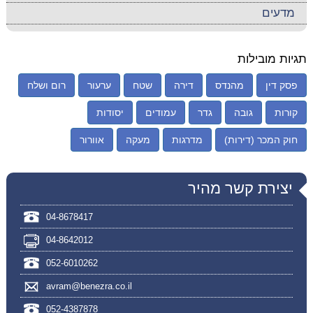
מדעים
תגיות מובילות
פסק דין
מהנדס
דירה
שטח
ערעור
רום ושלח
קורות
גובה
גדר
עמודים
יסודות
חוק המכר (דירות)
מדרגות
מעקה
אוורור
יצירת קשר מהיר
04-8678417
04-8642012
052-6010262
avram@benezra.co.il
052-4387878