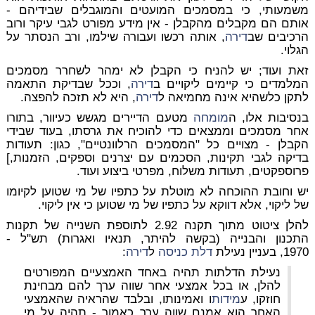
משמעותי, כי במסמכים המועטים והמוגבלים שבידיהם -
אותם הם מקבלים מהקבלן - אין מידע מפורט לגבי עיקר ורוב
הרכיבים שב
דירה
, אותה רכשו ועבורה שילמו, ורב הנסתר על
הגלוי.
זאת ועוד; יש להניח כי הקבלן לא ימהר לשחרר מסמכים
המלמדים כי קיימים ליקויים ב
דירה
, וככל שבדיקת התאמה
לתקן כלשהיא אינה מחמיאה ל
דירה
, היא לא תזכה להפצה.
בנסיבות אלו, ה
מומחה
מטעם הדיירים מגשש כעיוור, בתורו
אחר מסמכים וממצאים כדי להוכיח את גרסתו, בעוד שבידי
הקבלן - מצויים כל "המסמכים הרלוונטיים", כגון: תעודות
בדיקה לגבי תקינות, הסכמים עם יצרנים וספקים, הזמנות,]
פרוספקטים, תעודות משלוח, מפרטי ביצוע ועוד.
יש וחובת ההוכחה לא מוטלת על כתפיו של מי שטוען לקיומו
של ליקוי, אלא דווקא על כתפיו של מי שטוען כי אין ליקוי.
להלן ציטוט מתוך תקנה 2.92 לתוספת השנייה של תקנות
התכנון והבנייה (בקשה להיתר, תנאיו ואגרות) תש"ל -
1970, בעניין נעילת
דלת כניסה
ל
דירה
:
נעילת הדלתות תהיה באחד האמצעיים המפורטים
להלן, או בכל אמצעי אחר שווה ערך להם מבחינת
חוזקו, ע
מידות
ו ואמינותו, ובלבד שהראיה שהאמצעי
האחר הוא אמנם שווה ערך כאמור - תהיה על מי