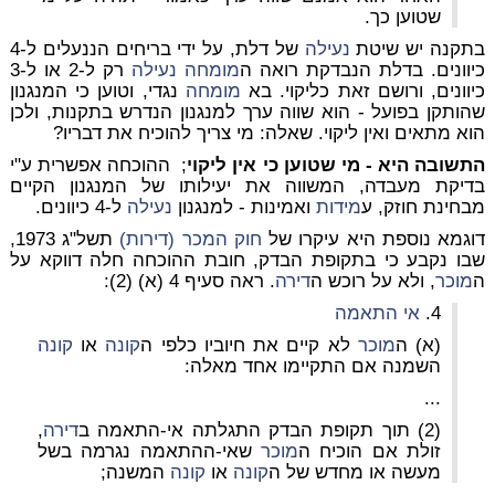
שטוען כך.
בתקנה יש שיטת
נעילה
של דלת, על ידי בריחים הננעלים ל-4
כיוונים. בדלת הנבדקת רואה ה
מומחה
נעילה
רק ל-2 או ל-3
כיוונים, ורושם זאת כליקוי.
בא
מומחה
נגדי, וטוען כי המנגנון
שהותקן בפועל - הוא שווה ערך למנגנון הנדרש בתקנות, ולכן
הוא מתאים ואין ליקוי.
שאלה: מי צריך להוכיח את דבריו?
התשובה היא - מי שטוען כי אין ליקוי
; ההוכחה אפשרית ע"י
בדיקת מעבדה, המשווה את יעילותו של המנגנון הקיים
מבחינת חוזק, ע
מידות
ואמינות - למנגנון
נעילה
ל-4 כיוונים.
דוגמא נוספת היא עיקרו של
חוק המכר (דירות)
תשל"ג 1973,
שבו נקבע כי בתקופת הבדק, חובת ההוכחה חלה דווקא על
ה
מוכר
, ולא על רוכש ה
דירה
. ראה סעיף 4 (א) (2):
4.
אי התאמה
(א) ה
מוכר
לא קיים את חיוביו כלפי ה
קונה
או
קונה
השמנה אם התקיימו אחד מאלה:
...
(2) תוך תקופת הבדק התגלתה אי-התאמה ב
דירה
,
זולת אם הוכיח ה
מוכר
שאי-ההתאמה נגרמה בשל
מעשה או מחדש של ה
קונה
או
קונה
המשנה;