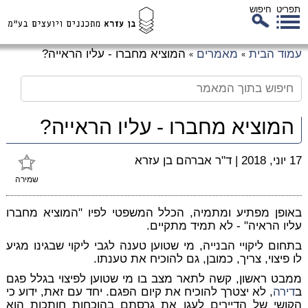
תפריט
חיפוש
לג
עמוד הבית
מאמרים
המוציא מחברו - עליו הראייה?
»
»
כן
זי
המוציא מחברו - עליו הראייה?
17 יוני, 2018
|
ד"ר אברהם בן עזרא
שמירה
באופן מפתיע ומתמיה, הכלל המשפטי לפיו "המוציא מחברו
עליו הראיה" - לא תמיד מתקיים.
בתחום ליקויי הבנייה, מי שטוען טענה לגבי ליקוי שבגינו מגיע
לו פיצוי, צריך, כמובן, גם להוכיח את טענתו.
ממבט ראשון, קשה לתאר מצב בו מי שטוען לפיצוי בגלל פגם
ב
דירה
, לא יצטרך להוכיח את קיום הפגם. יחד עם זאת, ידוע כי
הקושי של הדיירים לעגן את גרסתם בהוכחות חותכות הוא