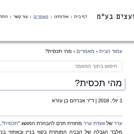
דף בית
אודותינו
מאמרים
צור קשר
התחב
|
|
|
|
עמוד הבית
מאמרים
מהי תכסית?
»
»
מהי תכסית?
1 יולי, 2018
|
ד"ר אברהם בן עזרא
ערר
של ו
ועדת
ערר
מחוזית תרם להבהרת המושג "
תכסית
",
מלבד הגבלה של הבניה המותרת בקווי בניין ובאחוזי בני