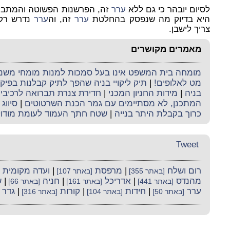
לסיום יובהר כי גם ללא
ערר
זה, הפרשנות הפשוטה והמתבקש
היא בדיוק מה שנפסק בהחלטת
ערר
זה, וה
ערר
נדרש רק 
צריך לישבן.
מאמרים מקושרים
מומחה בית המשפט אינו בעל סמכות למנות מומחי משנה 
מט לאלופים!
|
תיק ליקויי בניה שהפך לתיק קבלנות בפי
בניה
|
מידות החניון המכני
|
חדירת צנרת תברואה לרכיבי ה
המתכנן, לא מסתיימים עם גמר הכנת השרטוטים
|
סיווג 
כרוך בקבלת היתר בנייה
|
שטח חתך העמוד לעומת מודו
Tweet
רום ושלח
|
מרפסת
|
ועדה מקומית
[באתר 355]
[באתר 107]
מהנדס
|
אדריכל
|
חניה
|
ש
[באתר 441]
[באתר 161]
[באתר 66]
ערר
|
חידות
|
קורות
|
גדר
[באתר 50]
[באתר 104]
[באתר 316]