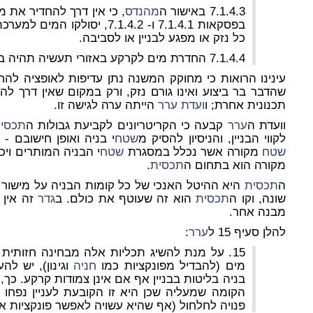
7.1.4.3 באישור ה
מהנדס
, כי אין דרך להחדיר את
בפסקאות 7.1.4.1 ו- 7.1.4.2, יסו
כל נזק או מפגע לבניין או לסביבה.
7.1.4.4 החדרת מים לקרקע באזורי תעשיה תהיה באישור רשות הבריאות.
עינינו הרואות כי מחוקק המשנה נתן עדיפות לאופציה להחד
שהדבר בר ביצוע ואינו גורם נזק, ורק במקום שאין דרך 
תכנונית אחרת; ו
ועדת
ערר
הייתה ערה לגישה זו.
וועדת ה
ערר
קבעה כי הקריטריונים לקביעת גבולות ה
תכסי
לקווי הבניין, והניסיון להסיק מ
שטח
י בניה ואופן חישובם - 
שטח
מקורה אשר נכלל במסגרת
שטח
י הבניה המותרים ויכ
מקורה הוא בתחום ה
תכסית
.
ה
תכסית
היא ההיטל האנכי של כל קומות הבניה על מישור ה
שונה, וקו ה
תכסית
הוא זה שעוטף את כולם. ב
גדר
זה אין 
מבנה אחר.
להלן סעיף 15 ל
ערר
:
15. על מנת להשיג תכליות אלה מבחינה חזותית 
מים (להבדיל מפונקציות כמו
חניה
וגינון), יש ל
בניה בליטות בבניין אף אם אינן צמודות קרקע. כך
הקומה שמעליה שכן היא זו הקובעת לעניין נפחו ה
פנויה לחלחול (אף שהיא עשויה לאפשר פונקציות א