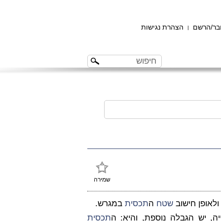
ר/הרשם
הצהרת נגישות
|
שמירה
 ולאופן חישוב
שטח
ה
תכסית
במגרש.
יה, יש הגבלה נוספת, והיא: ה
תכסית