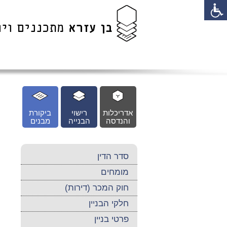
לג
כן
זי
אדריכלות
רישוי
ביקורת
והנדסה
הבנייה
מבנים
סדר הדין
מומחים
חוק המכר (דירות)
חלקי הבניין
פרטי בניין