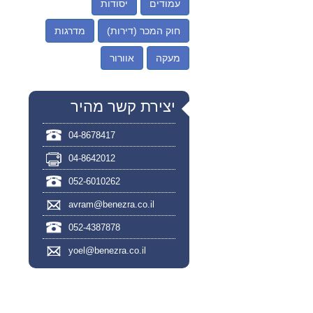
עמודים
יסודות
חוק המכר (דירות)
מדרגות
מעקה
אוורור
יצירת קשר מהיר
04-8678417
04-8642012
052-6010262
avram@benezra.co.il
052-4387878
yoel@benezra.co.il