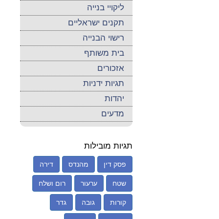
ליקויי בנייה
תקנים ישראליים
רישוי הבנייה
בית משותף
אזכורים
תגיות ידניות
יהדות
מדעים
תגיות מובילות
פסק דין
מהנדס
דירה
שטח
ערעור
רום ושלח
קורות
גובה
גדר