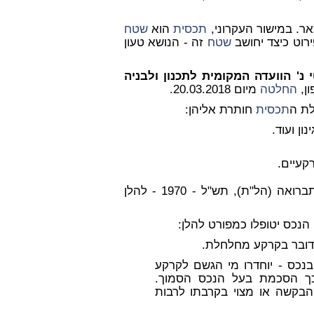
ר. במישור העקרוני,
תכסית
הוא
שטח
ירוט כיצד יחושב
שטח
זה - הנושא טעון
 נ' הוועדה המקומית לתכנון ולבניה
ון,
החלטה
מיום 20.03.2018.
תכסית
חותרת אליהן:
ינון ועוד.
קעיים.
בנושא חלחול מי גשם למי תהום, ראה הוראות למתקני תברואה (הל"ת), תש"ל - 1970 - להלן
הנכס יטופלו כמפורט להלן:
בנכס - יוחדרו מי הגשם לקרקע
ך הסכמת בעל הנכס הסמוך.
הבקשה או מצוי בקרבתו לרבות