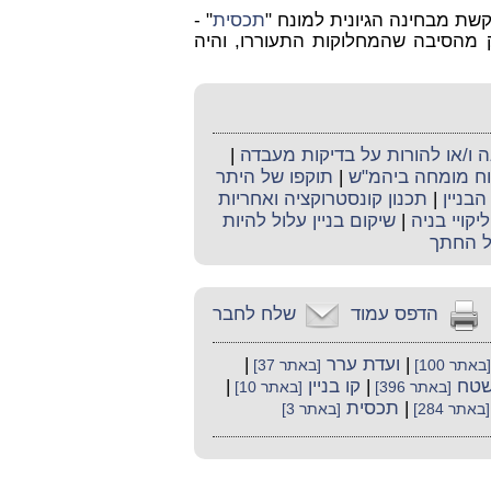
ת מבחינה הגיונית למונח "
תכסית
" -
מהסיבה שהמחלוקות התעוררו, והיה
ו/או להורות על בדיקות מעבדה
|
קוח מומחה ביהמ"ש
|
תוקפו של היתר
בניין
|
תכנון קונסטרוקציה ואחריות
ליקויי בניה
|
שיקום בניין עלול להיות
ל החתך
הדפס עמוד
שלח לחבר
|
ועדת ערר
|
[באתר 100]
[באתר 37]
טח
|
קו בניין
|
[באתר 396]
[באתר 10]
|
תכסית
[באתר 284]
[באתר 3]