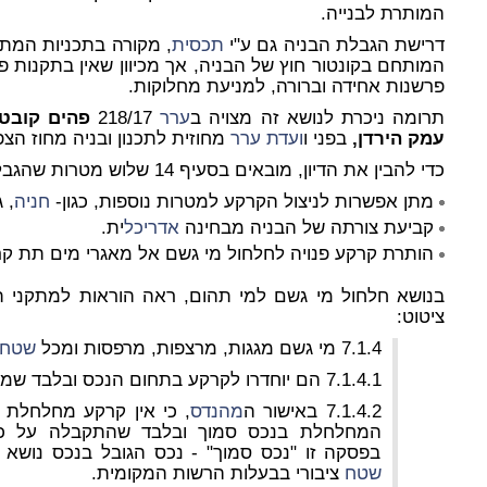
המותרת לבנייה.
דרישת הגבלת הבניה גם ע"י
תכסית
, מקורה בתכניות המתא
המותחם בקונטור חוץ של הבניה, אך מכיוון שאין בתקנות פ
פרשנות אחידה וברורה, למניעת מחלוקות.
תרומה ניכרת לנושא זה מצויה ב
ערר
218/17
פהים קובטי
עמק הירדן,
בפני ו
ועדת
ערר
מחוזית לתכנון ובניה מחוז הצפ
כדי להבין את הדיון, מובאים בסעיף 14 שלוש מטרות שהגבלת ה
מתן אפשרות לניצול הקרקע למטרות נוספות, כגון-
חניה
, ג
קביעת צורתה של הבניה מבחינה
אדריכל
ית.
הותרת קרקע פנויה לחלחול מי גשם אל מאגרי מים תת קר
ציטוט:
7.1.4 מי גשם מגגות, מרצפות, מרפסות ומכל
שטח
7.1.4.1 הם יוחדרו לקרקע בתחום הנכס ובלבד שמדובר בקרקע מחלחלת.
7.1.4.2 באישור ה
מהנדס
, כי אין קרקע מחלחלת 
המחלחלת בנכס סמוך ובלבד שהתקבלה על כ
בפסקה זו "נכס סמוך" - נכס הגובל בנכס נושא 
שטח
ציבורי בבעלות הרשות המקומית.