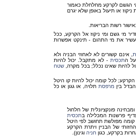
 מי הגשם לקרקע מחלחלת כאמור
לקו המים למערכת ניקוז או תיעול באופן שלא יגרם
יר מי גשם ומי ניקוז אל הקרקע, ככל
להעשיר את מי התהום - תינקט אפשרות
ת
, אינם קשורים לא לאחוזי הבניה ולא
על ה
תכסית
- לא מתקבל. יכול להיות
ול להיות שאינו נכלל; בכל מקרה,
שטח
קרקע; לכל קומה יכול להיות קו היטל
הבדל בין
מרפסת
תלויה, או גגון או כל
ומבחינה פונקציונלית של חלחול
העדיף פרשנות המכלילה ב
תכסית
, קומה מפולשת תחושב לפי היטל
חזותי של הבניין ויתרת הקרקע
חרות בקרקע, כגון
חניה
וגינון).