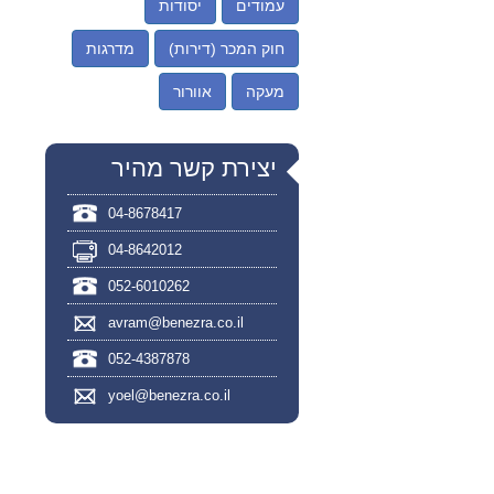
עמודים
יסודות
חוק המכר (דירות)
מדרגות
מעקה
אוורור
יצירת קשר מהיר
04-8678417
04-8642012
052-6010262
avram@benezra.co.il
052-4387878
yoel@benezra.co.il