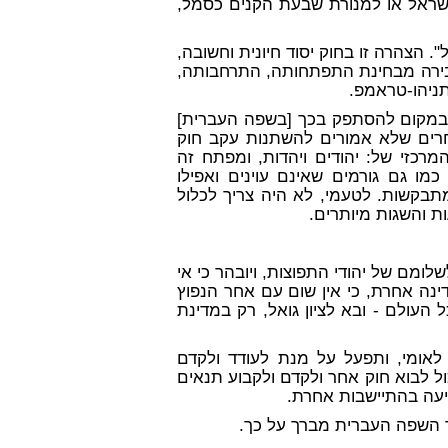
ישראל או למנורת שבעת הקנים כסמל,
ל". הצהרה זו בחוק יסוד חיונית וחשובה,
הבירה מבחינת התפתחותה, התרחבותה,
ניהו-טראמפ.
ת, ובמקום להסתפק בכך [בשפה העברית]
חרים שלא אמורים להשתנות עקב חוק
מרכזי של: יהודים ויהדות, ומפתח זה
כמו גם גורמים שאינם עוינים ואפילו
 מתבקשות.
לטעמי, לא היה צריך לכלול
ת והשגות מיותרים.
שלומם של יהודי התפוצות, ויובהר כי אי
נה אחרת, כי אין שום עם אחר הנפוץ
העולם - ובא לציון גואל, רק במדינת
רך לאומי, ותפעל על מנת לעודד ולקדם
ול לבוא חוק אחר ולקדם ולקבוע תנאים
גיעה בהתיישבות אחרת.