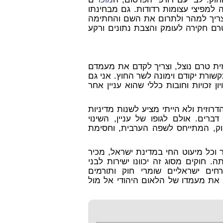
למפיצי עצומות רדודות. גם מבחינתו
 צריך למהר ולתרום את השם והחתימה
טרם חקירה לעומק והצבת נתונים ורקע
זית טרם נוצל, וצריך לקדם את מעמדם
שורת יקודם וימונה לשר החוץ.
אני גם
ן זכויות וחובות כללי שהוא עניין אחר
וזית ולא הייתי מציע לשנות מדיניות
רים. אולם לגופו של עניין, השינוי
הלאום היהודי הוא מחיקת סעיף 4 ג' בחוק, המתייחס לשפה הערבית, וחסימת
 וכל מיעוט החי במדינת ישראל, מכיר
חוקים מסוג זה יכוונו ישירות לבני
חים ישראליים שומרי חוק ותורמים
 את מעמדו של הלאום היהודי אל מול