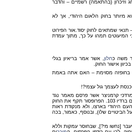
י חג וזיכרון (בהתאמה) רשמיים – והדבר
והוא מיותר בחוק הלאום היהודי, אך לא
אור הפירוט
ני המיעוטים תמהו על כך, מתוך עמדת
ר משה כ
חלון
, אשר אמר בריאיון בגלי
יוון אישור החוק.
ק בחופזה מסוימת – האם אתה באמת
הכנסת לעצמך גול עצמי?!
מרדכי קרמניצר אשר פרסם מאמר נגד
החוק בעיתון 'הארץ', ופרץ בבכי במהלך ראיון על חוק הלאום ברדיו 103. הפרופסור תקף את החוק
עם היהודי בארצו, ולא מנקודת ראות
ל הביטויים שלו), ובנוסף, כאמור, בכה
עבר [נחשו מי?], שבחוסר עמקות וללא
חוק. לבי עם רודפי הפרסום, ה
מוכר
ים