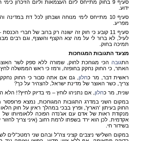
סעיף 9 בחוק מתייחס ליום העצמאות וליום הזיכרון כימ
ידוע.
סעיף 10 מתייחס לימי מנוחה ושבתון לכל דת במדינה 
מפריע.
סעיף 11 קובע כי חוק זה ישונה רק ברוב של חברי הכנסת – תנאי שמתאים לחוק יסוד.
לעיל, לא ברור לי על מה יצא הקצף והשצף, וגם רבים מב
תמיכה בחוק.
מצעד התגובות המגוחכות
הת
גובה
הכי מגוחכת לחוק, שמורה ללא ספק לשר האוצ
האתר, כי החוק נחקק בחופזה, ורמז כי ראש הממשלה לחץ בכ
ראשית דבר, מר כ
חלון
, גם אם אתה סבור כי החוק נחק
צריך, כשר האוצר של מדינת ישראל, להצהיר על כך?
שנית, מר כ
חלון
, אם נתניהו לוחץ – מי בדיוק לחיץ?! הלא 
במקום השני במדרג התגובות המגוחכות, נמצא פרופסור 
מנקודת ראות של אדם עם אג'נדה הפוכה ללאומיותו של ה
אקדמית. לכן הוא ירד בשפתו לרמת רחוב (איני צריך לחזור ע
בשידור חי.
במקום השלישי ניצבים קציני צה"ל ובהם שני רמטכ"לים לש
בדיקה מתאימה, אף ללא ציון: מדוע, הפיצו עצומה נגד ה