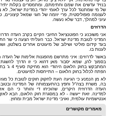
בנזיד עדשים את שמם וחתימתם, ומתמסרים בקלות יתירה 
של מי שמתנגד לכל ערך לאומי יהודי במדינת ישראל, לא
לעצומה פופוליסטית, פרי יוזמה של חוגי שמאל קיצוניים, 
עיוני למהלך, דבר שלא נעשה.
הדרוזים
אני משוכנע כי הפוטנציאל החיובי הקיים בקרב העדה הדרו
המדיני לטובת מדינת ישראל. כבר העליתי הצעה כי שר התק
בעד קידום פוליטי ושילוב של מיעוטים אחרים בשלטון, ושוויו
לענות בו.
באשר לדרוזים: איני מתרשם מהפגנות אלימות של העדה הדר
בסמוך להן, שמא יסבור מאן דהוא כי זו הדרך להשגת דב
המתבקש בחוק 
הפתח לכלול בחוק הלאום – התייחסות למיעוטים.
לא מן הנמנע כי הגיעה העת לחקוק חוקים לטובת כל מגזר
בה, משרת בצה"ל וחפץ בהתעצמותה של המדינה ובטובתה. 
העדה הדרוזית היקרים, שהוכיחו די והותר כי הם אזר
למדינה.
זאת ייעשה - לא במסגרת חוק הלאום, הבא לאזן
אנטישמיות עולמית, ואויבי מדינת ישראל מבית ומחוץ.
מאמרים מקושרים