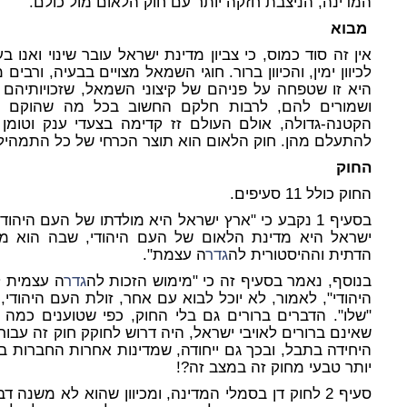
המדינה, הניצבת חזקה יותר עם חוק הלאום מול כולם.
מבוא
אין זה סוד כמוס, כי צביון מדינת ישראל עובר שינוי ואנו ב
לכיוון ימין, והכיוון ברור. חוגי השמאל מצויים בבעיה, ו
היא זו שטפחה על פניהם של קיצוני השמאל, שזכויותיהם 
ושמורים להם, לרבות חלקם החשוב בכל מה שהוקם ו
הקטנה-גדולה, אולם העולם זז קדימה בצעדי ענק וטומ
להתעלם מהן. חוק הלאום הוא תוצר הכרחי של כל התמהיל
החוק
החוק כולל 11 סעיפים.
בסעיף 1 נקבע כי "ארץ ישראל היא מולדתו של העם היה
ישראל היא מדינת הלאום של העם היהודי, שבה הוא מ
הדתית וההיסטורית לה
גדר
ה עצמת".
בנוסף, נאמר בסעיף זה כי "מימוש הזכות לה
גדר
ה עצמית ל
היהודי", לאמור, לא יוכל לבוא עם אחר, זולת העם היהודי,
"שלו".
הדברים ברורים גם בלי החוק, כפי שטוענים כמה מ
שאינם ברורים לאויבי ישראל, היה דרוש לחוקק חוק זה עבו
היחידה בתבל, ובכך גם ייחודה, שמדינות אחרות החברות ב
יותר טבעי מחוק זה במצב זה?!
סעיף 2 לחוק דן בסמלי המדינה, ומכיוון שהוא לא משנה