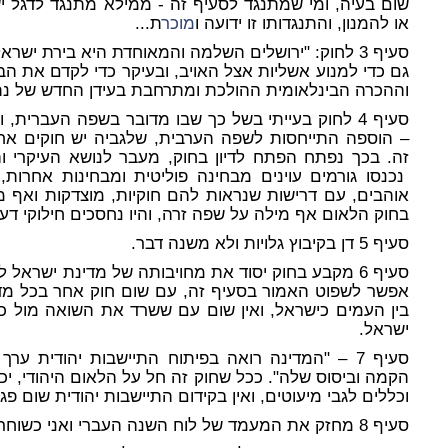
שום בעיה, ומי שמתנגד לסעיף זה - ממילא מתנגד לדגל 
או להמנון, והתנגדותו זו ידועה ו
מוכר
ת...
סעיף 3 לחוק: "ירושלים השלמה והמאוחדת היא בירת ישרא
גם כדי למנוע אשליות אצל האויב, ובעיקר כדי לקדם את 
וההכרה הבינלאומית ההולכת ומתרחבת בעידן החדש של נת
סעיף 4 לחוק בעייתי בשל כך שבו מדובר בשפה העברי
– הוספה התייחסות לשפה הערבית, שלגביה יש חוקים א
זה. בכך נפתח הפתח לדיון בחוק, מעבר לנושא העיקרי וה
נכנסו גורמים עוינים מבחינה פוליטית ומבחינות אחרות, 
אוהבים, עם דרישות שנראות להם חוקיות, מוצדקות ואף
בחוק הלאום אף מילה על שפה זרה, והיו נחסכים חילוקי דעו
סעיף 5 דן בקיבוץ גלויות ולא משנה דבר.
סעיף 6 מקבע בחוק יסוד את מחויבותה של מדינת ישראל ל
אפשר לשפוט האמור בסעיף זה, עם שום חוק אחר בכל מדי
בין העמים כישראל, ואין שום עם ששרד את השואה מול כל 
ישראל.
סעיף 7 – "המדינה רואה בפיתוח התיישבות יהודית ע
הקמה וביסוס שלה". ככל שחוק זה חל על הלאום היהודי, יכ
וכללים לגבי מיעוטים, ואין בקידום התיישבות יהודית שום פ
סעיף 8 מחזק את המעמד של לוח השנה העברי ואני כשוחר השפה העברית מברך על כך.