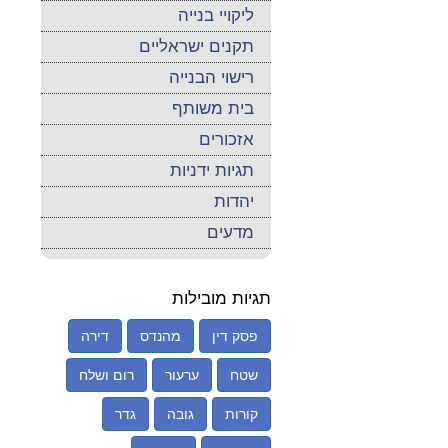
ליקויי בנייה
תקנים ישראליים
רישוי הבנייה
בית משותף
אזכורים
תגיות ידניות
יהדות
מדעים
תגיות מובילות
פסק דין
מהנדס
דירה
שטח
ערעור
רום ושלח
קורות
גובה
גדר