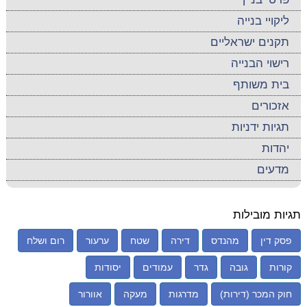
ליקויי בנייה
תקנים ישראליים
רישוי הבנייה
בית משותף
אזכורים
תגיות ידניות
יהדות
מדעים
תגיות מובילות
פסק דין
מהנדס
דירה
שטח
ערעור
רום ושלח
קורות
גובה
גדר
עמודים
יסודות
חוק המכר (דירות)
מדרגות
מעקה
אוורור