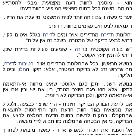
הוא - מוסמך לחוות דעה מקצועית מבלי להסתייע
במומחי-משנה לכל תחום ספציפי המופיע בחוות דעתו.
יוער כי גישה זו גם נוחה יותר לבית המשפט ומייעלת את הדיון.
דוגמאות לניסוחים פגומים בחוות הדעת:
"חלונות ה
דירה
מחדירים אויר ומים ל
דירה
בגלל איטום לקוי.
דרוש לבצע בדיקה של המטרה. בשלב זה אין עלות".
"יש בעיה אקוסטית ב
דירה
- שומעים פעילויות בדירת שכן.
דרוש להזמין יועץ אקוסטי".
בנושא הראשון, ככל שהחלונות מחדירים אויר ו
רטיבות
ל
דירה
,
מה שדרוש זה: לא בדיקת המטרה, אלא: תיקון ה
חלון
וביטול
הליקוי.
בנושא השני, ייתכן פגם אקוסטי שאינו מהווה אי-התאמה
לתקן, אלא הוא פגם היוצר מטרד, בין אם יש ובין אם אין
אי-התאמה לתקן, ולכן הבדיקה לא חיונית.
אם לדעת הבודק הבדיקה חיונית - הרי שרצוי לבצעה, ולכלול
את ממצאיה בגוף חוות הדעת תוך התייחסות לתוצאות
שהתקבלו, במקום לרשום בחוות הדעת המלצה לבצע את
הבדיקה, כי אין הבטחה שהמלצה כזו תביא לידי מעשה.
אל תעביר את הכדור למגרש אחר - כאשר מובאת לפתחך