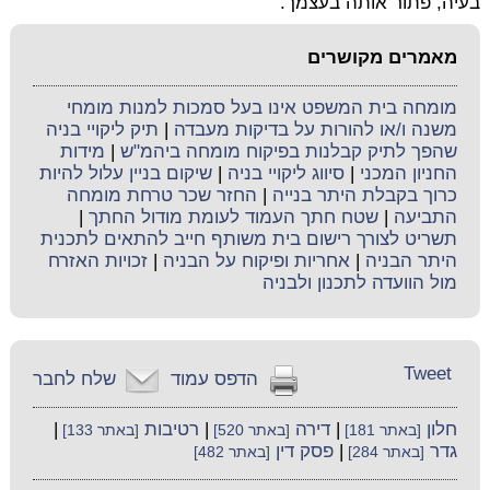
בעיה, פתור אותה בעצמך.
מאמרים מקושרים
מומחה בית המשפט אינו בעל סמכות למנות מומחי
משנה ו/או להורות על בדיקות מעבדה
|
תיק ליקויי בניה
שהפך לתיק קבלנות בפיקוח מומחה ביהמ"ש
|
מידות
החניון המכני
|
סיווג ליקויי בניה
|
שיקום בניין עלול להיות
כרוך בקבלת היתר בנייה
|
החזר שכר טרחת מומחה
התביעה
|
שטח חתך העמוד לעומת מודול החתך
|
תשריט לצורך רישום בית משותף חייב להתאים לתכנית
היתר הבניה
|
אחריות ופיקוח על הבניה
|
זכויות האזרח
מול הוועדה לתכנון ולבניה
Tweet
הדפס עמוד
שלח לחבר
חלון
|
דירה
|
רטיבות
|
[באתר 181]
[באתר 520]
[באתר 133]
גדר
|
פסק דין
[באתר 284]
[באתר 482]