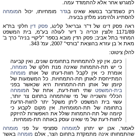
למגרש אחר אלא להתמודד עמה.
רק כשמדובר בנושא שאינו ב
גדר
מומחיותו, יכול ה
מומחה
להסתייג ולהימנע מלדון בבעיה.
ראה פסק דינו של ד"ר גבריאל קלינג,
פסק דין
חלקי בת"א
1171/89 זלוצין זכריה נ' דיור לעולה בע"מ, בית המשפט
המחוזי בתל אביב; פסק הדין מובא בספר "ליקויי בניה" כרך ב'
מאת א' בן עזרא בהוצאת "בורסי" 2007, עמ' 343.
להלן ציטוט:
כיום, אין קץ להתמחויות בתחומים שונים, ואין קביעה
כי יש תת-התמחות שאינה מנת חלקו של
מומחה
,
אומרת כי אין לקבל חוות-דעתו של אותו
מומחה
המתייחסת לאותן תת-התמחויות. כל המשמעות של
קיומן של אותן תת-התמחויות היא שכאשר בפני
בית-המשפט
שתי חוות-דעת, אחת של ה
מומחה
הכללי והשנייה של מי שהתמחה בתחום צר יותר,
עשוי בית המשפט ליתן משקל יתר לחוות-הדעת
בתחומה של תת-המומחיות. אין מקום לקבוע כי
קיומה של תת-התמחות שולל את האפשרות להיזקק
לחוות-דעת של מי שאינו עוסק באותה תת-מומחיות.
לאמור, אכן יש יתרון ל
מומחה
ספציפי על פני
מומחה
שהתמחותו אינה מתמקדת בתחום הצר, אולם
מומחה
באשר