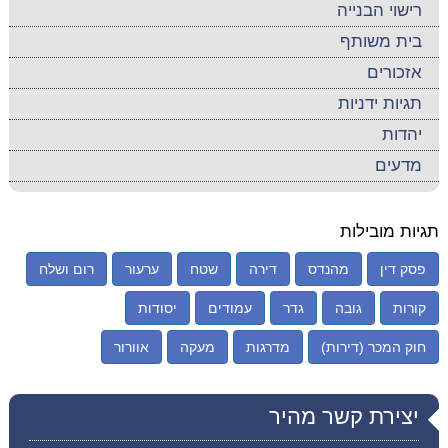
רישוי הבנייה
בית משותף
אזכורים
תגיות ידניות
יהדות
מדעים
תגיות מובילות
פסק דין
מהנדס
דירה
שטח
ערעור
רום ושלח
קורות
גובה
גדר
עמודים
יסודות
חוק המכר (דירות)
מדרגות
מעקה
אוורור
יצירת קשר מהיר