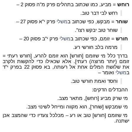
רוחש
= מביע, כמו שכתוב בתהלים פרק מ"ה פסוק 2 –
רחש לבי דבר טוב.
שוחר
= מבקש, כפי שכתוב ב
משלי
פרק י"א פסוק 27 –
שוחר טוב יבקש רצו".
חורש
= זומם, כפי שכתוב ב
משלי
פרק י"ב פסוק 20 –
מרמה בלב חורשי רע.
בדרך כלל מי שזומם [חורש] הוא זומם להרע, [חורש רעתי =
זומם (יותר מרוצה) רעתי]. אלא שכאילו כדי להקשות ולקרב
את שלושת המלים אחת אל רעותה, בא פסוק 22 בפרק י"ד
ב
משלי
ואומר –
וחסד ואמת חורשי טוב.
ההבדלים הדקים:
מי שרק מביע [רוחש], מתאר מצב.
מי שמבקש [שוחר], הוא מקווה ומייחל לשינוי מצב.
מי שזומם [חורש] טוב או רע – מכלכל צעדיו כדי שהמצב אכן
ישתנה.