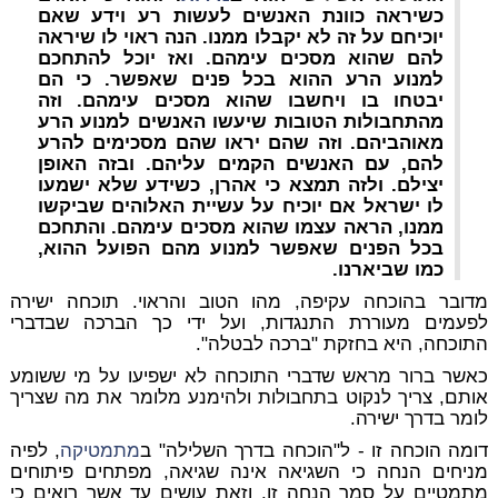
כשיראה כוונת האנשים לעשות רע וידע שאם
יוכיחם על זה לא יקבלו ממנו. הנה ראוי לו שיראה
להם שהוא מסכים עימהם. ואז יוכל להתחכם
למנוע הרע ההוא בכל פנים שאפשר. כי הם
יבטחו בו ויחשבו שהוא מסכים עימהם. וזה
מהתחבולות הטובות שיעשו האנשים למנוע הרע
מאוהביהם. וזה שהם יראו שהם מסכימים להרע
להם, עם האנשים הקמים עליהם. ובזה האופן
יצילם. ולזה תמצא כי אהרן, כשידע שלא ישמעו
לו ישראל אם יוכיח על עשיית האלוהים שביקשו
ממנו, הראה עצמו שהוא מסכים עימהם. והתחכם
בכל הפנים שאפשר למנוע מהם הפועל ההוא,
כמו שביארנו.
מדובר בהוכחה עקיפה, מהו הטוב והראוי. תוכחה ישירה
לפעמים מעוררת התנגדות, ועל ידי כך הברכה שבדברי
התוכחה, היא בחזקת "ברכה לבטלה".
כאשר ברור מראש שדברי התוכחה לא ישפיעו על מי ששומע
אותם, צריך לנקוט בתחבולות ולהימנע מלומר את מה שצריך
לומר בדרך ישירה.
דומה הוכחה זו - ל"הוכחה בדרך השלילה" ב
מתמטיקה
, לפיה
מניחים הנחה כי השגיאה אינה שגיאה, מפתחים פיתוחים
מתמטיים על סמך הנחה זו, וזאת עושים עד אשר רואים כי