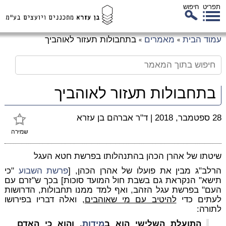
תפריט
חיפוש
לג
עמוד הבית
מאמרים
בתחבולות תעזור לאוהביך
»
»
כן
זי
בתחבולות תעזור לאוהביך
28 ספטמבר, 2018
|
ד"ר אברהם בן עזרא
שמירה
שיטתו של אהרן הכהן בהתנהלותו בפרשת חטא העגל
הרלב"ג מבין את פועלו של אהרן הכהן, [
פרשת השבוע
"כי
תישא" הנקראת גם בשבת חול המועד סוכות] בכך ש"זרם עם
העם" בפרשת עגל הזהב, ואף למד ממנו תחבולות, הדרושות
לעתים כדי
להיטיב עם מי שאוהבים
, ואלה דבריו בפירושו
לתורה:
התועלת השלישי הוא ב
מידות
. והוא כי האדם