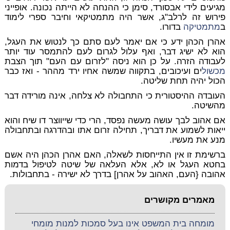
מגיעים לידי אבסורד, סימן כי ההנחה לא הייתה נכונה. אופייני
פירוש זה לרלב"ג, אשר היה מתמטיקאי וחיבר ספרי לימוד
ב
מתמטיקה
בדורו.
אהרן הכהן ידע כי אם יאמר לעם סתם כך לנטוש את העגל,
הוא לא ישיג דבר, ואף עלול לגרום לעם להתמסר עוד יותר
לעבודה הזרה. על כן הוא ניסה "לזרום עם העם" תוך הצבת
מכשול
ים ועיכובים, בתקווה שמשה אחיו ירד מההר - ואז כבר
הכול יהיה תחת שליטה.
העובדה ההיסטורית כי התחבולה לא צלחה, אינה מורידה דבר
מהשיטה.
אם אהוב לבך עושה מעשה נפסד, הרי כדי שייווצר דו שיח והוא
ייאות לשמוע את דבריך, תחילה זרום אתו ובהדרגה ובתחבולה
מנע את מעשיו.
ברשימת זו אין התייחסות לשאלה, האם אהרן הכהן היה אשם
בחטא העגל או לא, אלא העלאה של שיטה לטיפול בדמות
אהובה {העם, האהוב על אהרן] בדרך לא ישירה - בתחבולות.
מאמרים מקושרים
מומחה בית המשפט אינו בעל סמכות למנות מומחי