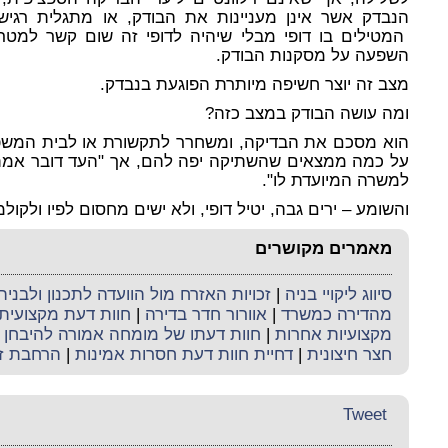
הנבדק אשר אינן מעניינות את הבודק, או מתגלית רגישו
המטילים בו דופי מבלי שיהיה לדופי זה שום קשר למטרת
השפעה על מסקנות הבודק.
מצב זה יוצר חשיפה מיותרת הפוגעת בנבדק.
ומה עושה הבודק במצב כזה?
הוא מסכם את הבדיקה, ומשחרר לתקשורת או לבית המשפ
על כמה ממצאים שהשתיקה יפה להם, אך "העד דובר אמת ב
למשרה המיועדת לו".
והשומע – ירים גבה, יטיל דופי, ולא ישים מחסום לפיו ולקולמו
מאמרים מקושרים
סיווג ליקויי בניה
|
זכויות האזרח מול הוועדה לתכנון ולבניה
מהדירה כמשרד
|
אוורור חדר בדירה
|
חוות דעת מקצועית
מקצועיות אחרות
|
חוות דעתו של מומחה אמורה להיבחן 
חצר חיצונית
|
דחיית חוות דעת חסרות אמינות
|
הרחבת זכ
Tweet