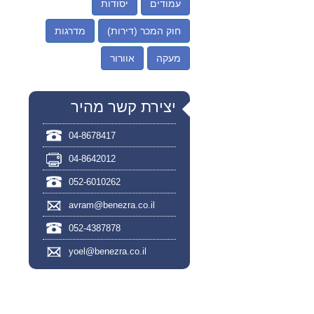
עמודים
יסודות
חוק המכר (דירות)
מדרגות
מעקה
אוורור
יצירת קשר מהיר
04-8678417
04-8642012
052-6010262
avram@benezra.co.il
052-4387878
yoel@benezra.co.il