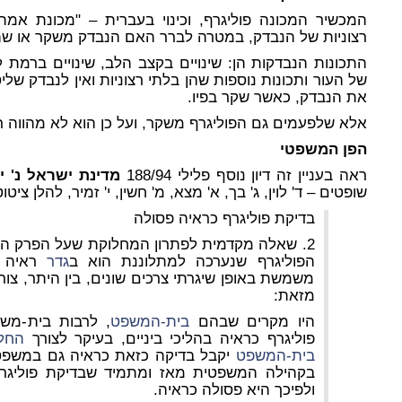
המכשיר המכונה פוליגרף, וכינוי בעברית – "מכונת אמת
רצוניות של הנבדק, במטרה לברר האם הנבדק משקר או שה
התכונות הנבדקות הן: שינויים בקצב הלב, שינויים ברמת 
של העור ותכונות נוספות שהן בלתי רצוניות ואין לנבדק שלי
את הנבדק, כאשר שקר בפיו.
אלא שלפעמים גם הפוליגרף משקר, ועל כן הוא לא מהווה ר
הפן המשפטי
ראה בעניין זה דיון נוסף פלילי 188/94
מדינת ישראל נ' י
שופטים – ד' לוין, ג' בך, א' מצא, מ' חשין, י' זמיר, להלן ציטוט
בדיקת פוליגרף כראיה פסולה
2. שאלה מקדמית לפתרון המחלוקת שעל הפרק הי
הפוליגרף שנערכה למתלוננת הוא ב
גדר
ראיה פ
משמשת באופן שיגרתי צרכים שונים, בין היתר, צור
מזאת:
היו מקרים שבהם
בית-המשפט
, לרבות בית-משפ
פוליגרף כראיה בהליכי ביניים, בעיקר לצורך
החל
בית-המשפט
יקבל בדיקה כזאת כראיה גם במשפט 
בקהילה המשפטית מאז ומתמיד שבדיקת פוליגר
ולפיכך היא פסולה כראיה.