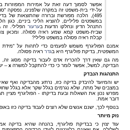
אפשר לסמוך דעה זאת על אמירות המפוזרות בפס
על-ידי בית-משפט זה במקרה שלפנינו, נפסקה "סוף
495), הלכה מפורשת וברורה שהתוצאות של בדי
במשפטים פליליים, להוציא הליכי ביניים, כגון ה
התנהל הדיון ונחלקו הדעות ב
ערעור
הפלילי. זה ג
שבית-משפט קמא שמע ראיה פסולה. ומכאן צ
קבלת ראיה פסולה במשפט פלילי?
אמנם הפוליגרף משמש לפעמים כדי לתהות על "מידת ה
המשפטית, בדיקת פוליגרף היא ב
גדר
ראיה פסולה.
מה גם שאין דרך להכריח אדם לעבור בדיקה מסוג זה, 
הבדיקה, למשל, אפשר לומר כי כדי להתקבל למשרה
x
– יש
התנהגות הנבדק
יש והמיועד להיבדק בדיקה כזו, נרתע מהבדיקה ואף שאי
במצבים של מתח, שלא נגרמים בגלל שקר אלא בגלל
שחוש
מפרש נכון את השאלות ובעת בדיקתו - הפוליגרף מציין ת
דובר אמת.
בנוסף לכך, ישנם אנשים שלא רוצים לעבוד בדיקה כזו באופן ע
נזק מיותר
עוד יצוין כי בבדיקת פוליגרף, בהנחה שהיא בדיקה אמ
לשלילה,
אף שאינם רלוונטיים ליעדי הבדיקה הספציפית
,