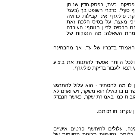
יקה. כעת, בפסק-הדין שניתן
 סוף", כדברי השופט בך (בעמ'
קת פוליגרף אינן קבילות כראיה
ליכי מעצר. על בסיס הלכה זאת
ם הבסיס לדיון הנוסף: העובדה
ומחת השאלה: מה הנפקות של
אמת" בדבריו של עד, אך מהבחינה
ולכל היותר אפשר להתנות את ביצוע
 תנאי לעבור בדיקת פוליגרף.
ן לו מה להסתיר - הוא עלול להתרגש
דים בו כאילו הוא משקר
, ויש ואדם לא
גובות כמו באמירת שקר, כאשר הנבדק
קרוני וזו זכותם.
ינה, עלולים להיחשף פרטים אישיים
 כלומר, נחשפות תכונות מסוימות של