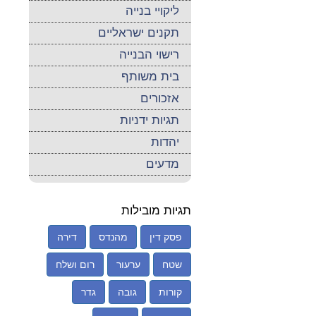
ליקויי בנייה
תקנים ישראליים
רישוי הבנייה
בית משותף
אזכורים
תגיות ידניות
יהדות
מדעים
תגיות מובילות
פסק דין
מהנדס
דירה
שטח
ערעור
רום ושלח
קורות
גובה
גדר