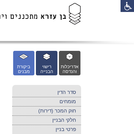
לג
כן
זי
אדריכלות
רישוי
ביקורת
והנדסה
הבנייה
מבנים
סדר הדין
מומחים
חוק המכר (דירות)
חלקי הבניין
פרטי בניין