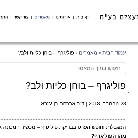
דף בית
אודותינו
מאמרים
צור קשר
התחב
|
|
|
|
עמוד הבית
מאמרים
פוליגרף – בוחן כליות ולב?
»
»
פוליגרף – בוחן כליות ולב?
23 נובמבר, 2018
|
ד"ר אברהם בן עזרא
המגבלות וחופש הפרט בבדיקת פוליגרף – מכשיר המכונה גל
מהו הפוליגרף?