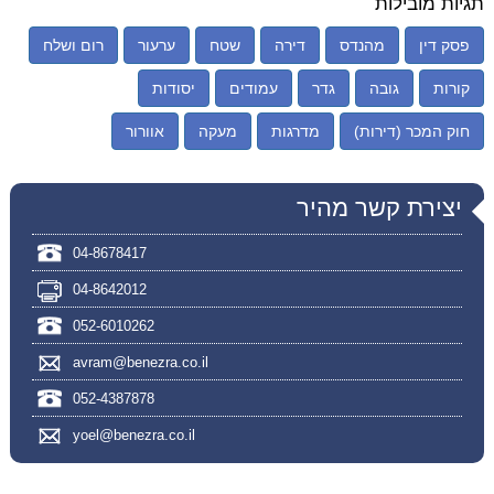
תגיות מובילות
פסק דין
מהנדס
דירה
שטח
ערעור
רום ושלח
קורות
גובה
גדר
עמודים
יסודות
חוק המכר (דירות)
מדרגות
מעקה
אוורור
יצירת קשר מהיר
04-8678417
04-8642012
052-6010262
avram@benezra.co.il
052-4387878
yoel@benezra.co.il