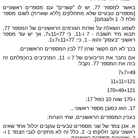
באשר למספר 77, יש לו "קשרים" עם מספרים ראשוניים
[מספרים טבעיים שלא מתחלקים (ללא שארית) לשום מספר
זולת ל- 1 ולעצמם].
לשמע השאלה על אודות הגורמים הראשוניים של המספר 77,
תבוא מיד תשובה - 7 ו-11, כי 7
x
11=77, אך יש עוד מספר
ראשוני "בעסק" והוא - 1, כי: 1
11=77.
x
7
x
בכך לא תם הקשר שהין 77 לבין המספרים הראשוניים.
אם נחבר את הריבועים של 7 ו- 11, המרכיבים בהכפלתם זה
בזה את המספר 77, נקבל:
7
x
7=49
11
x
11=121
49+121=170
ו-170 שווה 10 כפול 17;
17, הוא כמובן מספר ראשוני...
בעניין המספרים הראשוניים, שתי הערות:
א. אכן צמד של שני מספרים טבעיים עוקבים יכלול אחד שאינו
ראשוני עקב חלוקתו ב- 2. כלל זה לא מתקיים לגבי הצמד 1 ו-
2, ששניהם מספרים ראשוניים.