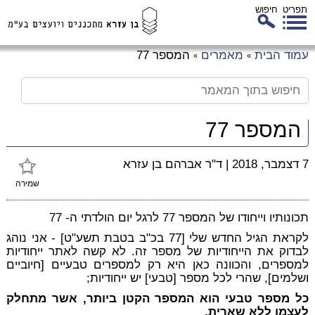
תפריט
חיפוש
לג
עמוד הבית
מאמרים
המספר 77
»
»
כן
זי
המספר 77
7 דצמבר, 2018
|
ד"ר אברהם בן עזרא
שמירה
תכונותיו וייחודו של המספר 77 לרגל יום הולדתי ה- 77
לקראת הגיל החדש שלי [77 בכ"ב בטבת תשע"ט] - אני נוהג
לבדוק את הייחודיות של מספר זה. לא קשה לאתר ייחודיות
למספרים, והכוונה כאן היא רק למספרים טבעיים [חיוביים
ושלמים], שהרי לכל מספר [טבעי] יש ייחודיות;
כל מספר טבעי הוא
המספר הקטן ביותר, אשר מתחלק
לעצמו ללא שארית.