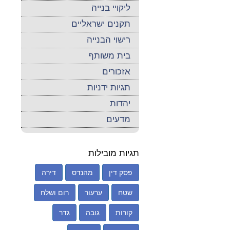
ליקויי בנייה
תקנים ישראליים
רישוי הבנייה
בית משותף
אזכורים
תגיות ידניות
יהדות
מדעים
תגיות מובילות
פסק דין
מהנדס
דירה
שטח
ערעור
רום ושלח
קורות
גובה
גדר