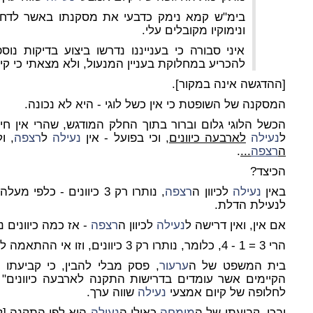
בימ"ש קמא נימק כדבעי את מסקנתו באשר לדחי
ונימוקיו מקובלים עלי.
איני סבורה כי בענייננו נדרשו ביצוע בדיקות נו
להכריע במחלוקת בעניין המנעול, ולא מצאתי כי קיי
[ההדגשה אינה במקור].
המסקנה של השופטת כי אין כשל לוגי - היא לא נכונה.
הכשל הלוגי גלום וברור בתוך החלק המודגש, שהרי אין חיל
ל
נעילה
לארבעה כיוונים
, וכי בפועל - אין
נעילה
ל
רצפה
, ו
ה
רצפה
...
.
הכיצד?
באין
נעילה
לכיוון ה
רצפה
, נותרו רק 3 כיוונים - כלפי
לנעילת הדלת.
אם אין, ואין דרישה ל
נעילה
לכיוון ה
רצפה
- אז כמה כיוונים נ
הרי 3 = 1 - 4, כלומר, נותרו רק 3 כיוונים, וזו אי ההתאמה לתקנה...
בית המשפט של ה
ערעור
, פסק מבלי להבין, כי קביעתו 
הקיימים אשר עומדים בדרישות התקנה לארבעה כיוונים" -
לחלופה של קיום אמצעי
נעילה
שווה ערך.
ובכן, קביעתו של ה
מומחה
כאילו ה
נעילה
היא לפי התקנה [לא