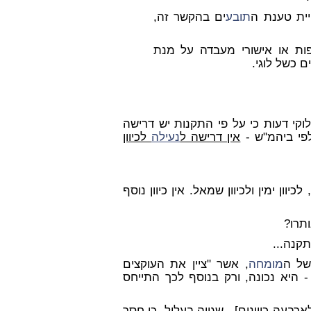
ית טענת ה
תובע
ים בהקשר זה,
ספות או אישורי מעבדה על מנת
ם כשל לוגי.
וקי דעות כי על פי התקנות יש דרישה
לפי ביהמ"ש -
אין דרישה ל
נעילה
לכיוון
 מעלה, לכיוון ימין ולכיוון שמאל. אין כיוון נוסף
ותרו?
של ה
מומחה
, אשר "ציין את העוקצים
 היא נכונה, ורק בנוסף לכך התייחס
רבעה כיוונים] - שגויה בעליל, כי חסר