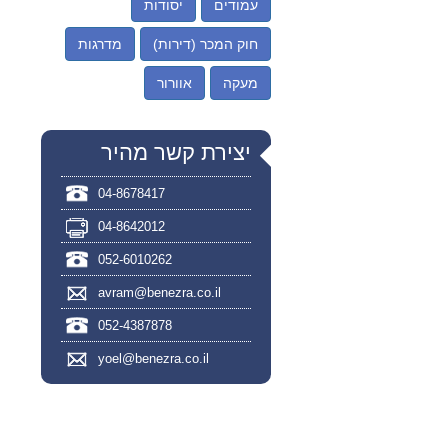
עמודים
יסודות
חוק המכר (דירות)
מדרגות
מעקה
אוורור
יצירת קשר מהיר
04-8678417
04-8642012
052-6010262
avram@benezra.co.il
052-4387878
yoel@benezra.co.il