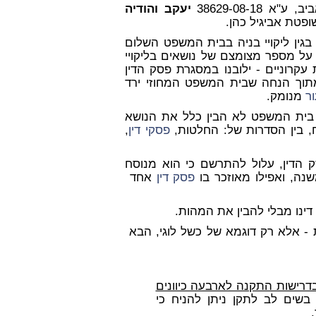
38629-08-1
יעקב והודיה
ופטת אביגיל כהן.
בגין ליקויי בניה בבית המשפט השלום
 על מספר מצומצם של נושאים בליקויי
 עקרוניים - ילובנו במסגרת פסק הדין
תוך הנחה שבית המשפט המחוזי ירד
ר
מנומק.
י בית המשפט לא הבין כלל את הנושא
 בין הסדרות של: החלטות,
פסקי דין
,
 הדין, עלול להתרשם כי הוא מנוסח
ה, ואפילו מאוזכר בו
פסק דין
אחד
נו מבלי להבין את המהות.
ת - אלא רק דוגמא של כשל לוגי, הבא
דרישות התקנה לארבעה כיוונים
בשים לב לתקן ניתן להניח כי