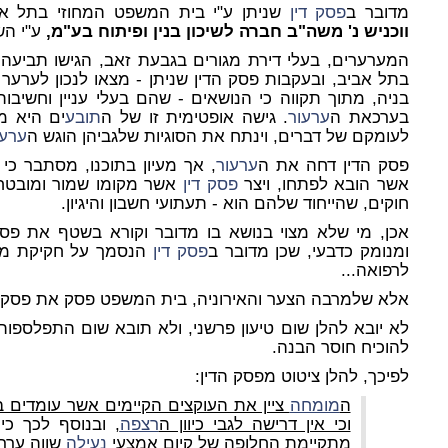
מדובר ב
פסק דין
שניתן ע"י בית המשפט המחוזי בתל אביב, ע"א 8
ווכניש נ' משה"ב חברה לשיכון בנין ופיתוח בע"מ,
ע"י הש
המערערים, בעלי דירת מגורים בגבעת זאב, הגישו תביעה 
בתל אביב, ובעקבות פסק הדין שניתן - מצאו לנכון לערער
בניה, מתוך תקווה כי הנושאים - שהם בעלי עניין וחשיבות
בערכאת ה
ערעור
. גישה אופטימית זו של ה
תובע
ים היא מ
לעומקם של דברים, וינתח את הסוגיות שלגביהן הוגש ה
ערעו
פסק הדין דחה את ה
ערעור
, אך מעיון בתוכנו, מסתבר כ
אשר הובא לפתחו, ויצר
פסק דין
אשר מקומו שמור ומובטח,
חוקים, שהייחוד שלהם הוא - תעתועי חשבון והיגיון.
אכן, מי שלא מצוי בנושא בו מדובר וקורא בשטף את פסק
ומנומק כדבעי, שכן מדובר ב
פסק דין
הנסמך על חקיקת משנ
לרפואה...
אלא שלמרבה הצער והאירוניה, בית המשפט פסק את פסק די
לא יובא להלן שום טיעון פרשני, ולא תובא שום התפלספו
להוכיח חוסר הבנה.
לפיכך, להלן ציטוט מפסק הדין:
ה
מומחה
ציין את העוקצים הקיימים אשר עומדים ב
וכי אין דרישה לגבי כיוון ה
רצפה
,
ובנוסף לכך כי 
מתקיימת החלופה של קיום אמצעי
נעילה
שווה ערך.