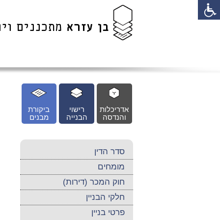
לג
כן
זי
אדריכלות
רישוי
ביקורת
והנדסה
הבנייה
מבנים
סדר הדין
מומחים
חוק המכר (דירות)
חלקי הבניין
פרטי בניין