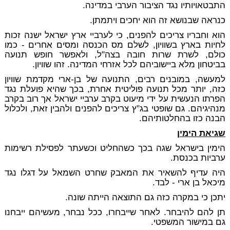
התבטאויותיו נגד הציבור הערבי במדינה.
כנראה שבנושא זה הוא יחכים ויתמתן.
הוא וחבריו צריכים להפנים, כי לערביי ארץ ישראל ישנה זכות
לחיות בארץ בשוויון, לשלם מס הכנסה ומסים אחרים - כמו
כולם, לשרת שרות חובה בצה"ל, ולאפשר חופש תנועה
בביטחון מלא ביישוביהם לכל אזרחי המדינה. זהו שוויון.
למעשה, במובנים רבים, התנועה של בן-ארי מקדמת שוויון
כזה, יותר מכל תנועה פוליטית אחרת, בכך שהיא פועלת נגד
הפרתו הנעשית על ידי מיעוט בקרב ערביי ישראל אך רוב בקרב
מנהיגיהם. גם שופטי בג"ץ צריכים להפנים ולהבין זאת, ולכלול
הבנה כזו בהחלטותיהם.
שגיאת הימין
הימין בישראל שגה בכך כשהחליט וכשעתר לפסילת רשימות
ערביות בכנסת.
היה עדיף להשאיר את המאבק שחרט השמאל על דגלו נגד
מיכאל בן ארי - לבד.
יתכן כי במקרה כזה גם התוצאה הייתה שונה.
תן להם להיבחר. לאחר שייבחרו, ככל נבחר, מעשיהם ייבחנו
גם במישור המשפטי.