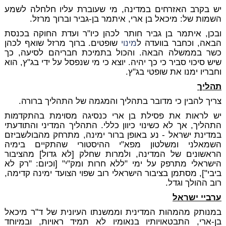
יש בקרב האזרחים במדינה, מי שעוברת עליו חלחלה לשמע
השמות של: מיכאל בן ארי, איתמר בן-גביר וברוך מרזל.
ובכן, איתמר בן גביר חותר לכהן כיו"ר ועדת החוקה בכנסת
הבאה, וכחבר בוועדה ל
מינוי
שופטים. ברוך מרזל שואף לכהן
כשר בממשלה הבאה. והכול בתמיכת חבריהם לסיעה, כך
שיש סיכוי סביר כי כך יהיה. יוצא כי מי שנפסל על ידי בג"ץ, הוא
וחבריו ימנו את שופטי בג"ץ.
תהליך
צריך להבין כי מדובר בתהליך והמגמה של התהליך ברורה.
יש לראות את פסילת בן ארי כנסיגה מסוימת בהתקדמות
התהליך, אך לא כשינוי כיוון כללי. התהליך המדיני והתודעתי
במדינת ישראל - נע באופן ברור ימינה, מתרחק מהבולשביזם
השמאלני ומשלטון מפא"י ההיסטורי שהתקיים בימיה
הראשונים של המדינה, ולמרות שחלק [לא גדול] מהציבור
הישראלי מתרפק על ימי "ללא חרות ומק"י" [וכיום: "רק לא
ביבי"], מסתמן בציבור הישראלי רוב שפוי הצועד ימינה קדימה,
רוב ההולך וגדל.
ערביי ישראל
במנותק מהמהות המדינית וממשנתו העיונית של ד"ר מיכאל
בן-ארי, התבטאויותיו בנאומיו לא תמיד ראויות, ובמיוחד