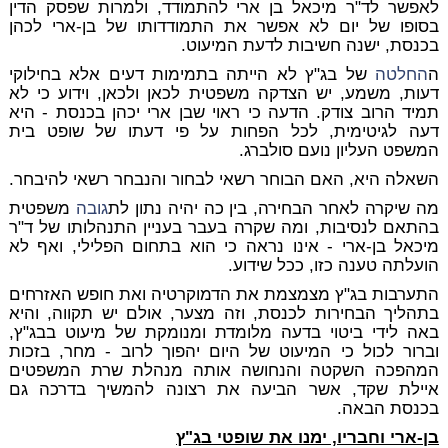
לאפשר לד"ר מיכאל בן ארי להתמודד, ולמרות שפסק הדין
בסופו של יום לא אפשר את התמודדותו של בן-ארי לכהן
בכנסת, ישנה חשיבות לדעת המיעוט.
ה
החלטה
של בג"ץ לא הייתה בתמימות דעים אלא בחילוקי
דעות, משמע, יש הצדקה משפטית לכאן ולכאן, וידוע כי לא
תמיד הרוב צודק. הדעה כי ראוי שבן ארי יכהן בכנסת - היא
דעה לגיטימית, לכל הפחות על פי דעתו של שופט בית
המשפט העליון נועם סולברג.
השאלה היא, האם הבוחר רשאי לבחור והנבחר רשאי להיבחר.
מה שיקרה לאחר הבחירה, בין כה יהיה נתון לת
גובה
משפטית
בהתאם לנסיבות, ומה שקרה בעבר בעניין התנהלותו של ד"ר
מיכאל בן-ארי - אינו נראה כי הוא בתחום הפלילי, ואף לא
הועלתה טענה כזו, ככל שידוע.
התערבות בג"ץ מצמצמת את הדמוקרטיה ואת חופש האזרחים
בתהליך הבחירות לכנסת, וזה מצער, אולם יש תקווה, והיא
באה לידי ביטוי בדעה מלומדת ומנומקת של מיעוט בבג"ץ,
וברור לכול כי המיעוט של היום יהפוך לרוב - מחר, בזכות
המהפכה השקטה והנחושה אותה מנהלת שרת המשפטים
איילת שקד, אשר הביעה את רצונה להמשיך בדרכה גם
בכנסת הבאה.
בן-ארי וחבריו, ימנו את שופטי בג"ץ