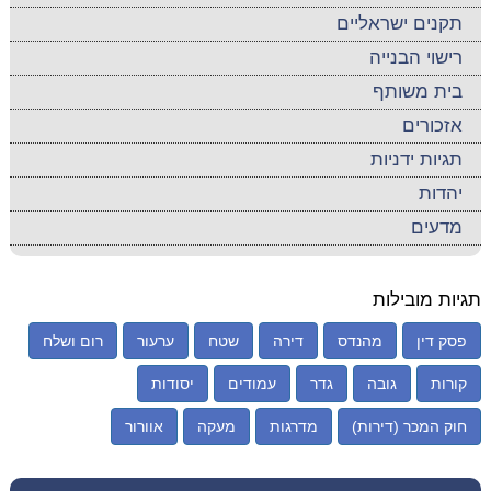
תקנים ישראליים
רישוי הבנייה
בית משותף
אזכורים
תגיות ידניות
יהדות
מדעים
תגיות מובילות
פסק דין
מהנדס
דירה
שטח
ערעור
רום ושלח
קורות
גובה
גדר
עמודים
יסודות
חוק המכר (דירות)
מדרגות
מעקה
אוורור