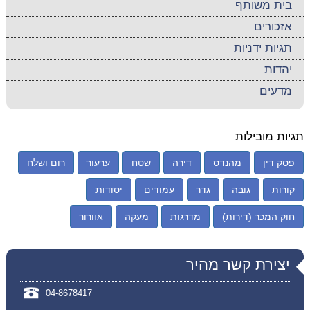
בית משותף
אזכורים
תגיות ידניות
יהדות
מדעים
תגיות מובילות
פסק דין
מהנדס
דירה
שטח
ערעור
רום ושלח
קורות
גובה
גדר
עמודים
יסודות
חוק המכר (דירות)
מדרגות
מעקה
אוורור
יצירת קשר מהיר
04-8678417