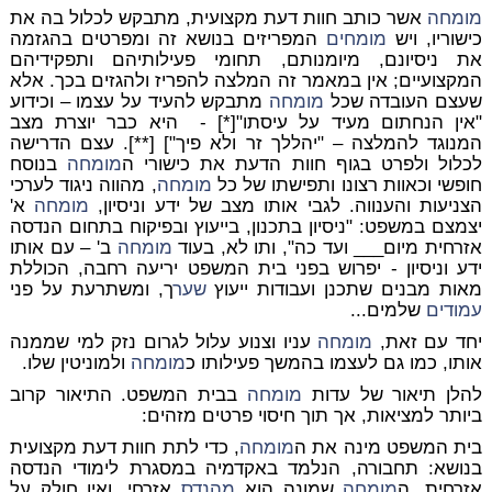
מומחה
אשר כותב חוות דעת מקצועית, מתבקש לכלול בה את
כישוריו, ויש
מומחים
המפריזים בנושא זה ומפרטים בהגזמה
את ניסיונם, מיומנותם, תחומי פעילותיהם ותפקידיהם
המקצועיים; אין במאמר זה המלצה להפריז ולהגזים בכך. אלא
שעצם העובדה שכל
מומחה
מתבקש להעיד על עצמו – וכידוע
"אין הנחתום מעיד על עיסתו"[*] - היא כבר יוצרת מצב
המנוגד להמלצה – "יהללך זר ולא פיך"] [**]. עצם הדרישה
לכלול ולפרט בגוף חוות הדעת את כישורי ה
מומחה
בנוסח
חופשי וכאוות רצונו ותפישתו של כל
מומחה
, מהווה ניגוד לערכי
הצניעות והענווה. לגבי אותו מצב של ידע וניסיון,
מומחה
א'
יצמצם במשפט: "ניסיון בתכנון, בייעוץ ובפיקוח בתחום הנדסה
אזרחית מיום___ ועד כה", ותו לא, בעוד
מומחה
ב' – עם אותו
ידע וניסיון - יפרוש בפני בית המשפט יריעה רחבה, הכוללת
מאות מבנים שתכנן ועבודות ייעוץ
שער
ך, ומשתרעת על פני
עמודים
שלמים...
יחד עם זאת,
מומחה
עניו וצנוע עלול לגרום נזק למי שממנה
אותו, כמו גם לעצמו בהמשך פעילותו כ
מומחה
ולמוניטין שלו.
להלן תיאור של עדות
מומחה
בבית המשפט. התיאור קרוב
ביותר למציאות, אך תוך חיסוי פרטים מזהים:
בית המשפט מינה את ה
מומחה
, כדי לתת חוות דעת מקצועית
בנושא: תחבורה, הנלמד באקדמיה במסגרת לימודי הנדסה
אזרחית. ה
מומחה
שמונה הוא
מהנדס
אזרחי, ואין חולק על