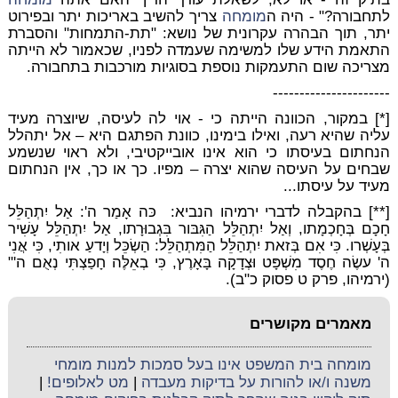
לתחבורה?" - היה ה
מומחה
צריך להשיב באריכות יתר ובפירוט
יתר, תוך הבהרה עקרונית של נושא: "תת-התמחות" והסברת
התאמת הידע שלו למשימה שעמדה לפניו, שכאמור לא הייתה
מצריכה שום התעמקות נוספת בסוגיות מורכבות בתחבורה.
----------------------
[*] במקור, הכוונה הייתה כי - אוי לה לעיסה, שיוצרה מעיד
עליה שהיא רעה, ואילו בימינו, כוונת הפתגם היא – אל יתהלל
הנחתום בעיסתו כי הוא אינו אובייקטיבי, ולא ראוי שנשמע
שבחים על העיסה שהוא יצרה – מפיו. כך או כך, אין הנחתום
מעיד על עיסתו...
[**] בהקבלה לדברי ירמיהו הנביא: כּה אָמַר ה': אַל יִתְהַלֵּל
חָכָם בְּחָכְמָתו, וְאַל יִתְהַלֵּל הַגִּבּור בִּגְבוּרָתו, אַל יִתְהַלֵּל עָשִׁיר
בְּעָשְׁרו. כִּי אִם בְּזאת יִתְהַלֵּל הַמִּתְהַלֵּל: הַשְׂכֵּל וְיָדעַ אותִי, כִּי אֲנִי
ה' עשֶׂה חֶסֶד מִשְׁפָּט וּצְדָקָה בָּאָרֶץ, כִּי בְאֵלֶּה חָפַצְתִּי נְאֻם ה'"
(ירמיהו, פרק ט פסוק כ"ב).
מאמרים מקושרים
מומחה בית המשפט אינו בעל סמכות למנות מומחי
משנה ו/או להורות על בדיקות מעבדה
|
מט לאלופים!
|