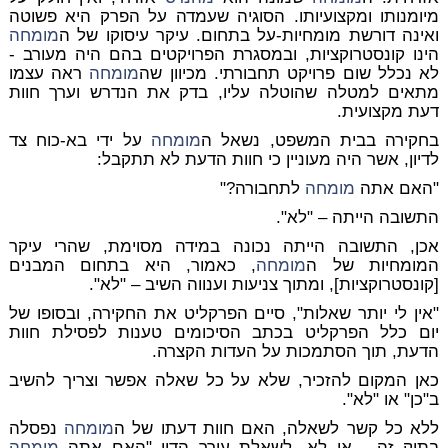
מיומנותו ומקצועיותו. הסוגיה שעמדה על הפרק היא פשוטה
ואינה דורשת מומחיות-על בתחום. עיקר עיסוקו של ה
מומחה
הינו קונסטרוקציות, ובמסגרת הפרויקטים בהם היה מעורב -
לא נכלל שום פרויקט תחבורתי. מכיוון שה
מומחה
ראה עצמו
מתאים למטלה שהוטלה עליו, בדק את הנדרש וערך חוות
דעת מקצועית.
בחקירה בבית המשפט, נשאל ה
מומחה
על ידי בא-כוח צד
לדיון, אשר היה מעוניין כי חוות הדעת לא תתקבל:
"האם אתה
מומחה
לתחבורה?"
התשובה הייתה – "לא".
אכן, התשובה הייתה נכונה במידה מסוימת, שהרי עיקר
המומחיות של ה
מומחה
, כאמור, היא בתחום המבנים
[קונסטרוקציות], ומתוך צניעות וענווה השיב – "לא".
"אין לי יותר שאלות", סיים הפרקליט את החקירה, ובסופו של
יום כלל הפרקליט בכתב הסיכומים טענות לפסילת חוות
הדעת, תוך הסתמכות על העדות הקצרה.
כאן המקום להזכיר, שלא על כל שאלה אפשר וצריך להשיב
ב"כן" או "לא".
ללא כל קשר לשאלה, האם חוות דעתו של ה
מומחה
נפסלה
בתיק זה - או לא, לשאלת עורך הדין "האם אתה
מומחה