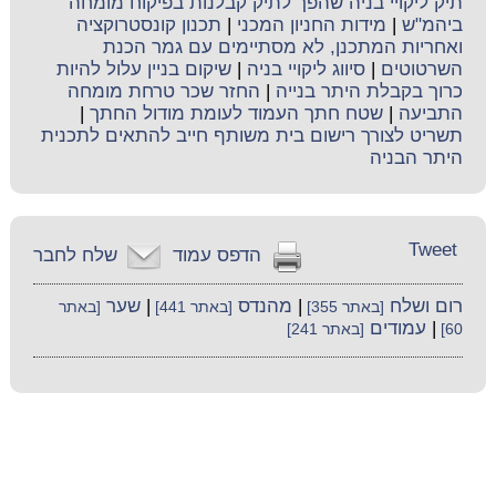
תיק ליקויי בניה שהפך לתיק קבלנות בפיקוח מומחה
ביהמ"ש
|
מידות החניון המכני
|
תכנון קונסטרוקציה
ואחריות המתכנן, לא מסתיימים עם גמר הכנת
השרטוטים
|
סיווג ליקויי בניה
|
שיקום בניין עלול להיות
כרוך בקבלת היתר בנייה
|
החזר שכר טרחת מומחה
התביעה
|
שטח חתך העמוד לעומת מודול החתך
|
תשריט לצורך רישום בית משותף חייב להתאים לתכנית
היתר הבניה
Tweet
הדפס עמוד
שלח לחבר
רום ושלח
|
מהנדס
|
שער
[באתר 355]
[באתר 441]
[באתר
|
עמודים
60]
[באתר 241]