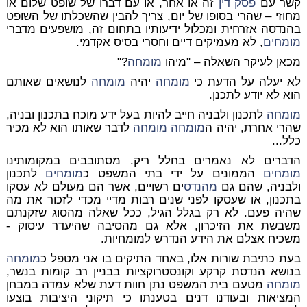
קשר עם
פסק דין
זה או אחר, או עם דברו של שופט שלום או
מחוזי – שהרי בסופו של יום, צריך להבין שהשכלתו של השופט
בהנדסה אזרחית ומכלול ידיעותיו בתחום זה, מושפעים מדברי
מומחים
, לא מעמיקים דיים וחסרי בסיס אקדמי.
מכאן לעיקר השאלה – "מיהו
מומחה
?"
לא יעלה על הדעת כי
מומחה
יהיה
מומחה
לנושאים שאותם
הוא לא יודע לתכנן.
מומחה
לתכנון ולבניה חייב להיות בעל ידע מוכח בתכנון ובניה,
שהרי אחרת, יהיה ה
מומחה
מומחה
לדבר שאותו הוא לא מכיר
כלל...
הדברים לא נאמרים בחלל ריק. מסתובבים במקומותינו
מומחים
הממונים על ידי בתי המשפט כ
מומחים
לתכנון
ולבניה, שהם גם
מהנדס
ים רשויים, אשר הם מעולם לא עסקו
בתכנון, או שעסקו לפני שנים רבות מדיי מכדי לזכור את מה
שהיה פעם. לא רק בגלל הגיל, ככל שאלה מהסוג שזקנתם
משבשת את הזיכרון, אלא גם מהסיבה שהיעדר עיסוק -
משכיח אצלם את הידע הנדרש למומחיות.
בעת כתיבת שורות אלו, באחד התיקים בו אני מטפל כ
מומחה
בנושא הנדסת קרקע וקונסטרוקציות בבניין רב קומות בנשר,
מומחה
מטעם בית המשפט נתן חוות דעת שלא עמדה במבחן
המציאות ובעודנו דנים בטענתו כי תיקוני היציבות בוצעו