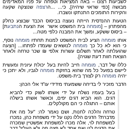
לשביעות רצונו – באה המציאות וטפחה על פניו המאדימים
מבושה [כפי שראוי שיהיה], כי... ...ה
רצפה
שנוצקה שקעה
והקירות התומכים התנתקו ונשברו.
הטעות ההנדסית הייתה נעוצה בביסוס הכבד שבוצע כחלק
מהפתרון – [
מומחה
בית המשפט אישר את הצעת ה
נתבע
ת]
– ביסוס ששקע, ומשך את המבנה כלפי מטה...
אותו
מומחה
הציע לבית המשפט למנות תחתיו
מומחה
נוסף,
כי הוא לא כל כך
מומחה
לנושאים שעמדו לפתחו... [הצעה
שהועלתה לאחר תשלום עשרות אלפי ₪ שכר טרחה ולאחר
הוצאת חוות דעת שגויה].
כללו של דבר,
מומחה
חייב להיות בעל יכולת עיונית ומעשית
ליישם בפועל כל מה שהוא בחזקת
מומחה
לגביו, ולא יתכן כי
יהיה
מומחה
רק לצורך בית-משפט.
הדבר מזכיר לי בדיחה ששמעתי מידידי עו"ד אלי הכהן:
בעל בעמיו נשלח על ידי אשתו לשוק כדי להביא
דגים. הוא הביא דגים יפים, וכאשר אשתו בישלה
אותם – התגלה כי הם מקולקלים.
טרחה והלכה לחנות, ושם נאמר לה: "על מה את
מדברת? הדגים הללו נקנו על ידי משפחת כהן, נמכרו
למשפחת לוי, אלה מכרו למשפחת אפשטיין שמכרה
את הדגים לנו ואף אחד לא פצה פה ולא העליל דבר