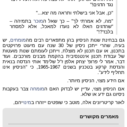
נגד הדגים!"
"כן, אבל אני בישלתי ותראה מה יצא..."
"מה, לא אמרתי לך" – כך שאל ה
מוכר
בתמיהה –
"שהדגים האלו לא נועדו למאכל, אלא למסחר
בלבד?!"
גם בבחינת שנות הניסיון בהן מתפארים רבים מה
מומחים
, יש
בעיה, שהרי ייתכן ניסיון של 30 שנה עם מיעוט פרויקטים
בתכנון, או עם תכנון לא מוצלח, וייתכן לעומתם שנות מועטות
של עבודת תכנון אינטנסיבית בהקמת מבנים מורכבים. ועוד
דבר, אמר לי פרופ' יצחק אלפן ז"ל שלימד אותי הנדסה בנאית
והנדסת קרקע בטכניון בשנים 1965-1967, כי "הניסיון אינו
תחליף לידע".
אם הידע מצוי, הניסיון מיותר.
אם הניסיון מצוי, עדיין יש לבדוק האם ה
מומחה
צבר בעקבות
ניסיונו גם ידע או שלא.
לאור קריטריונים אלה, מוטב כי שופטים ייזהרו ב
מינוי
יהם,
מאמרים מקושרים