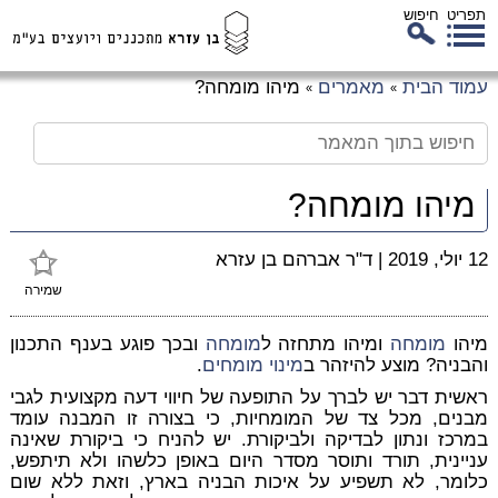
תפריט
חיפוש
לג
עמוד הבית
מאמרים
מיהו מומחה?
»
»
כן
זי
מיהו מומחה?
12 יולי, 2019
|
ד"ר אברהם בן עזרא
שמירה
מיהו
מומחה
ומיהו מתחזה ל
מומחה
ובכך פוגע בענף התכנון
והבניה? מוצע להיזהר ב
מינוי
מומחים
.
ראשית דבר יש לברך על התופעה של חיווי דעה מקצועית לגבי
מבנים, מכל צד של המומחיות, כי בצורה זו המבנה עומד
במרכז ונתון לבדיקה ולביקורת. יש להניח כי ביקורת שאינה
עניינית, תורד ותוסר מסדר היום באופן כלשהו ולא תיתפש,
כלומר, לא תשפיע על איכות הבניה בארץ, וזאת ללא שום