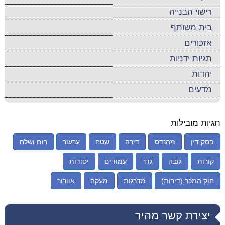
רישוי הבנייה
בית משותף
אזכורים
תגיות ידניות
יהדות
מדעים
תגיות מובילות
פסק דין
מהנדס
דירה
שטח
ערעור
רום ושלח
קורות
גובה
גדר
עמודים
יסודות
חוק המכר (דירות)
מדרגות
מעקה
אוורור
יצירת קשר מהיר