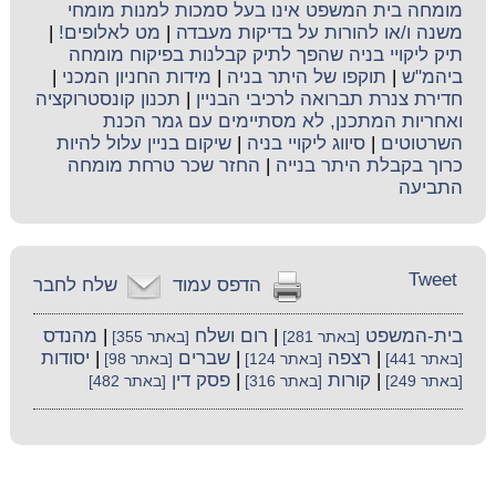
מומחה בית המשפט אינו בעל סמכות למנות מומחי
משנה ו/או להורות על בדיקות מעבדה
|
מט לאלופים!
|
תיק ליקויי בניה שהפך לתיק קבלנות בפיקוח מומחה
ביהמ"ש
|
תוקפו של היתר בניה
|
מידות החניון המכני
|
חדירת צנרת תברואה לרכיבי הבניין
|
תכנון קונסטרוקציה
ואחריות המתכנן, לא מסתיימים עם גמר הכנת
השרטוטים
|
סיווג ליקויי בניה
|
שיקום בניין עלול להיות
כרוך בקבלת היתר בנייה
|
החזר שכר טרחת מומחה
התביעה
Tweet
הדפס עמוד
שלח לחבר
בית-המשפט
|
רום ושלח
|
מהנדס
[באתר 281]
[באתר 355]
|
רצפה
|
שברים
|
יסודות
[באתר 441]
[באתר 124]
[באתר 98]
|
קורות
|
פסק דין
[באתר 249]
[באתר 316]
[באתר 482]