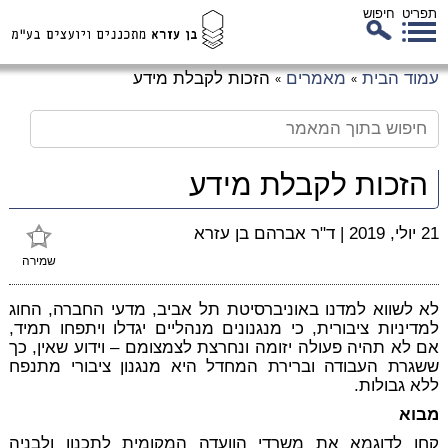
תפריט
חיפוש
לג
עמוד הבית
מאמרים
הזכות לקבלת מידע
»
»
כן
זי
הזכות לקבלת מידע
21 יולי, 2019
|
ד"ר אברהם בן עזרא
שמירה
לא לשווא למדנו באוניברסיטת תל אביב, מדעי החברה, החוג
למדיניות ציבורית, כי מנגנונים מנהליים יגדלו ויתפחו תמיד,
אם לא תהיה פעולה יזומה ונחרצת לצמצומם – וידוע שאין, כך
ששגרת העבודה וברירת המחדל היא מנגנון ציבורי מתנפח
ללא גבולות.
מבוא
קחו לדוגמא את משרדי הוועדה המקומית לתכנון ולבניה