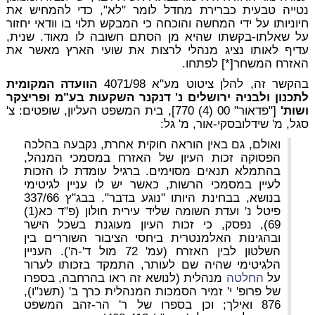
נטייה טבעית כברירת מחדל לומר "לא", כדי להמחיש את
חיוניותו על ידי המחשה והוכחה כי המבקש תלוי בו וודאי יחזור
על שאלתו-בקשתו שהיא מן הסתם חשובה לו מאוד. שנית,
עדיף לאותו נציג מנהלי לרצות את שועי הארץ מאשר את
האזרח המשחר[*] לפתחו.
בהקשר זה, להלן ציטוט מע"א 4071/98
הוועדה המקומית
לתכנון ולבניה ירושלים נ' דנקנר השקעות בע"מ
ופריצקר
ושות'
["פדאור" 00 (4) 770], בית המשפט העליון, שופטים: צ'
סגל, מ' שידלובסקי-אור, מ' גל:
ואולם, גם באין הוראה חוקית אחרת, נקבעה בהלכה
הפסוקה זכות העיון של האזרח במסמכי המנהל,
בהתמלא תנאים מסוימים. ברגיל עומדת לו הזכות
לעיין במסמכי הרשות, כאשר יש לו עניין לגיטימי
בנושא, בבחינת היותו "נוגע בדבר". בבג"ץ 337/66
פיטל נ' ועדת השומה שליד עירית חולון (פ"ד כא(1)
69), נפסק, כי זכות העיון מעוגנת בשכל הישר
ובהגינות האלמנטרית ביחסי הציבור השוררים בין
השלטון לבין האזרח (עמ' 72 מול ד'-ה'). העניין
הלגיטימי שהיה שם לעותר, התמקד בזכותו לערור
על
החלטה
מנהלית (לנושא זה ראו בהרחבה, בספרו
של פרופ' י' זמיר הסמכות המנהלית כרך ב' (תשנ"ו),
876 ואילך; וכן בספרו של ר' הר-זהב המשפט