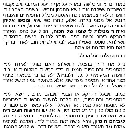
במתחם עירוני כלשהו בארץ; על אף הייעול המתבקש בעקבות
הרפורמה שפקדה את נושא התכנון והרישוי בשנים האחרונות,
הוועדות לא הצטמצמו נוכח הקטנת מכלול התפקידים והעברת
הנטל אל מכוני בקרה, אלא, נותרו כפי שהיו
ונוספו אליהן
מכוני הבקרה שגם להם שאיפת צמיחה וגידול, צבירת כוח
ואיתור מטלות ליישומו של הכוח,
והכול על כתפי האזרח
המבקש בירור זכויות בניה, היתר לבנות, הגשת התנגדות,
שאילתא, טופס, ואפילו הבא לבקש לפרוע חוב לאחר בדיקה
האם הוא מדומה או אמתי.
פרט המלמד על הכלל
נחל את הדיון בהצגת השאלה: האם מותר לאזרח לעיין
במסמכים ובתוכניות המצויים בידי הרשות המקומית או בידי
הוועדה המקומית לתכנון ולבנייה? לא מדובר בשאלה צינית
מצד אחד או תמימה מצד שני, אלא בשאלה עניינית של אזרח
השואל כדי לקבל תשובה ואם אפשר גם הסבר.
כמובן שבעל הקרקע או הבניין שבהם מדובר, רשאי לעיין
במסמכים ובתוכניות, וגם הלכה למעשה הרשויות הציבוריות
לא מונעות זאת ממנו, אך השאלה עולה כאשר שכן סבור כי
בונים מולו בניין הגורע מזכויותיו, או אז,
יש והרשות הציבורית
לא מאפשרת עיון במסמכים הרלוונטיים בטענה כי חל
לגביהם חיסיון,
והיא עושה זאת בניגוד לדין. הסיבה לנקיטת
עמדה נגד האזרח היא מורכבת: ראשית דבר, יש לנציג המנגנון