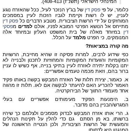
המינהלי הישראלי (תשנ"ז) 408-413).
כלומר, על פי
פסק דין
של בג"ץ הנזכר לעיל, ככל שהאזרח נוגע
לעניין, יש לו רשות וקיימת לגביו הזכות לעיין במסמכים
המוחזקים על ידי הרשות הציבורית. מטבע הדברים כל
פסק דין
מתייחס אל הנושא הפרטי המובא לפניו, אולם
למדים
מ
פסקי
דין
במיוחד מאלה של בית המשפט העליון ובמיוחד אלה
המנומקים, כי הפרט
מלמד
על הכלל.
מה קורה במציאות?
כפי שידוע לרבים, למרות פסיקה זו שהיא מחייבת, הרשויות
המקומיות והוועדות המקומיות והמחוזיות לתכנון ולבנייה לא
יתנו בקלות יתירה לאזרח לעיין בתיקי בנייה, אף כשיש לו עניין
ברור בהם, וזאת מכמה טעמים אפשריים:
א. כאמור, יצירת תלות של האזרח המבקש בקשה באותו פקיד
האמור להכריע האם להיעתר לבקשה אם לאו. תלות זו מהווה
אחד מעמודי התווך של הבירוקרטיה.
ב. הימנעות הפקיד מעימותים אפשריים עם בעלי
המגרש/הבניין בהם מדובר.
ג. הרי אותו אזרח המבקש לבדוק מסמכים ולצלמם כך שיהיו
ברשותו, בא מן הסתם גם כדי להלין על תקינות הנהלים
והמעשית של הרשות הציבורית, ולכן הנטייה הראשונה של
המנגנון היא לדחותו.