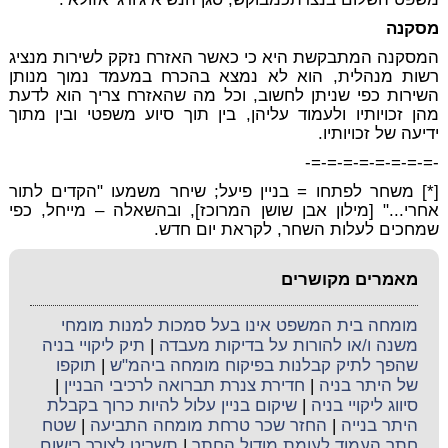
מסקנה
המסקנה המתבקשת היא כי כאשר האזרח נזקק לשירות מנציג
רשות מנהלית, הוא לא נמצא בהכרח במעמד נמוך מנותן
השירות כפי שניתן לחשוב, וכל מה שהאזרח צריך הוא לדעת
מהן זכויותיו ולעמוד עליהן, בין תוך סיוע משפטי ובין מתוך
ידיעה של זכויותיו.
-=-=-=-=-=-=-=-=-
[*] משחר לפתחו = בניין פיעל; שיחר משמעו "הקדים לתור
אחרי..." [מילון אבן שושן המרוכז], ובהשאלה – מייחל, כפי
שמחכים לעלות השחר, לקראת יום חדש.
מאמרים מקושרים
מומחה בית המשפט אינו בעל סמכות למנות מומחי
משנה ו/או להורות על בדיקות מעבדה
|
תיק ליקויי בניה
שהפך לתיק קבלנות בפיקוח מומחה ביהמ"ש
|
תוקפו
של היתר בניה
|
חדירת צנרת תברואה לרכיבי הבניין
|
סיווג ליקויי בניה
|
שיקום בניין עלול להיות כרוך בקבלת
היתר בנייה
|
החזר שכר טרחת מומחה התביעה
|
שטח
חתך העמוד לעומת מודול החתך
|
תשריט לצורך רישום