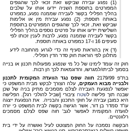
(1) נפגע עבירה שביקש זאת זכאי לכך שהגופים
המפורטים בתוספת השניה יידעו אותו על שלבים
בהליך הפלילי בקשר לעבירה שממנה נפגע, כמפורט
באותה תוספת; (2) נפגע עבירת מין או אלימות
שביקש זאת, זכאי לכך שהגופים המפורטים בתוספת
השלישית יידעו אותו על פרטים נוספים בהליך הפלילי
בקשר לעבירה שממנה נפגע, לרבות לענין זכותו לפי
סעיפים 16 ו-17 כמפורט באותה תוספת.
(ד) אין בהוראות סעיף זה כדי לגרוע מהחובה לידע
מתלונן לפי הוראות חוק סדר הדין הפלילי.
חוק זה עומד לימינו של כל מי שנפגע מפעולות תכנון או בנייה
בסמוך לביתו/למגרשו, והדוגמאות לכך הן רבות.
בת"פ 2179/99
חווה שפס נגד הוועדה המקומית לתכנון
ולבנייה מבוא העמקים,
עלה הצורך לבקש מבית המשפט כי
יאפשר לנפגעת העבירה לצלם מסמכים מתיק בניה של שכן
שבנה תוך פלישה ל
שטח
ציבורי [שביל להולכי רגל]. הפלישה
היא כמובן עבירה על חוקי התכנון והבנייה. את הנפגעת ייצגה
עו"ד סמדר בן דור, אשר הגישה בקשה לבית המשפט כי יורה
לוועדה המקומית לאפשר לגב' חוה שפס לצלם מסמכים
רלוונטיים.
הבקשה נסמכה על החוק המצוטט לעיל ואושרה על ידי בית
משפט השלום בנצרתכמבוקש, סגן הנשיא ג'ורג' אזולאי.