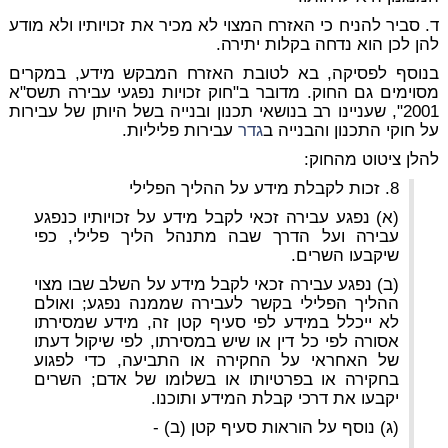
ד. סביר להניח כי האזרח המצוי לא מכיר את זכויותיו ולא מודע
להן לכן הוא נדחה בקלות יתירה.
בנוסף לפסיקה, בא לטובת האזרח המבקש מידע, במקרים
מסוימים גם החוק. מדובר ב"חוק זכויות נפגעי עבירה תשס"א
2001", שעניינו רב בנושאי תכנון ובנייה בשל היותן של עבירות
על חוקי התכנון והבנייה ב
גדר
עבירות פליליות.
להלן ציטוט מהחוק:
8. זכות לקבלת מידע על ההליך הפלילי
(א) נפגע עבירה זכאי לקבל מידע על זכויותיו כנפגע
עבירה ועל הדרך שבה מתנהל הליך פלילי, כפי
שיקבעו השרים.
(ב) נפגע עבירה זכאי לקבל מידע על השלב שבו מצוי
ההליך הפלילי בקשר לעבירה שממנה נפגע; ואולם
לא ייכלל במידע לפי סעיף קטן זה, מידע שמסירתו
אסורה לפי כל דין או שיש במסירתו, לפי שיקול דעתו
של האחראי על החקירה או התביעה, כדי לפגוע
בחקירה או בפרטיותו או בשלומו של אדם; השרים
יקבעו את דרכי קבלת המידע ותוכנו.
(ג) נוסף על הוראות סעיף קטן (ב) -