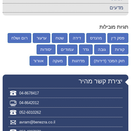
מדעים
תגיות מובילות
פסק דין
מהנדס
דירה
שטח
ערעור
רום ושלח
קורות
גובה
גדר
עמודים
יסודות
חוק המכר (דירות)
מדרגות
מעקה
אוורור
יצירת קשר מהיר
04-8678417
04-8642012
052-6010262
avram@benezra.co.il