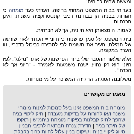
ומעשה שהיה כך היה:
בעדותי בבית המשפט המחוזי בחיפה, העדתי כעד
מומחה
כי
חגורות בבניה הן בבחינת רכיבי קונסטרוקציה משנית, ואינן
הכרחיות.
לאמור, הימצאותן היא חיונית, אך לא הכרחית.
בית המשפט, על סמך פרשנות כי חיוני = הכרחי לאור שורשה
של המילה, העיר את תשומת לבי לסתירה כביכול בדבריי, וזו
הערה במקומה.
אלא שלאור ההסבר שלי ברוח הפרשנות של אתר "מילוג", לפיו
חיוני הוא רק נחוץ, ישנה משמעות לאמירה - "חיוני אך לא
הכרחי".
משלובנה הסוגיה, החקירה המשיכה על מי מנוחות.
מאמרים מקושרים
מומחה בית המשפט אינו בעל סמכות למנות מומחי
משנה ו/או להורות על בדיקות מעבדה
|
תיק ליקויי בניה
שהפך לתיק קבלנות בפיקוח מומחה ביהמ"ש
|
תוקפו
של היתר בניה
|
חדירת צנרת תברואה לרכיבי הבניין
|
סיווג ליקויי בניה
|
שיקום בניין עלול להיות כרוך בקבלת