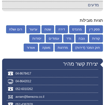
מדעים
תגיות מובילות
פסק דין
מהנדס
דירה
שטח
ערעור
רום ושלח
קורות
גובה
גדר
עמודים
יסודות
חוק המכר (דירות)
מדרגות
מעקה
אוורור
יצירת קשר מהיר
04-8678417
04-8642012
052-6010262
avram@benezra.co.il
052-4387878