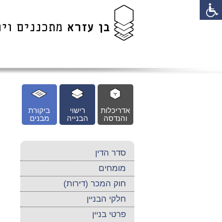
לג
כן
זי
אדריכלות
רישוי
ביקורת
והנדסה
הבנייה
מבנים
סדר הדין
מומחים
חוק המכר (דירות)
חלקי הבניין
פרטי בניין