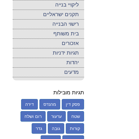
ליקויי בנייה
תקנים ישראליים
רישוי הבנייה
בית משותף
אזכורים
תגיות ידניות
יהדות
מדעים
תגיות מובילות
פסק דין
מהנדס
דירה
שטח
ערעור
רום ושלח
קורות
גובה
גדר