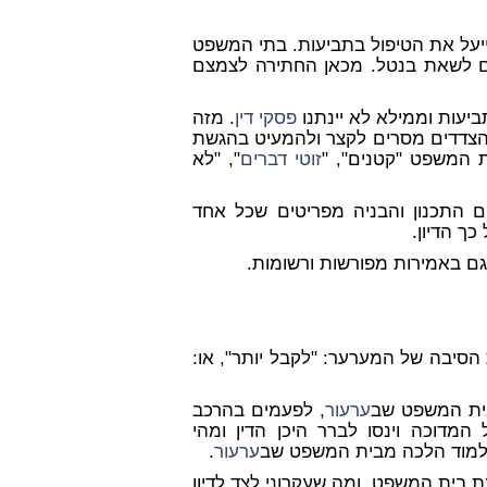
יעל את הטיפול בתביעות. בתי המשפט
דם לשאת בנטל. מכאן החתירה לצמצם
ביעות וממילא לא יינתנו
פסקי דין
. מזה
הצדדים מסרים לקצר ולהמעיט בהגשת
 המשפט "קטנים", "
זוטי דברים
", "לא
 התכנון והבניה מפריטים שכל אחד
 כך הדיון.
גם באמירות מפורשות ורשומות.
הסיבה של המערער: "לקבל יותר", או:
בית המשפט שב
ערעור
, לפעמים בהרכב
המדוכה וינסו לברר היכן הדין ומהי
 ללמוד הלכה מבית המשפט שב
ערעור
.
עת בית המשפט, ומה שעקרוני לצד לדיון