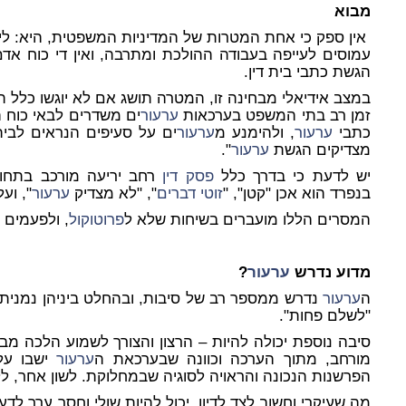
מבוא
אין ספק כי אחת המטרות של המדיניות המשפטית, היא: לי
עמוסים לעייפה בעבודה ההולכת ומתרבה, ואין די כוח א
הגשת כתבי בית דין.
במצב אידיאלי מבחינה זו, המטרה תושג אם לא יוגשו כלל ת
זמן רב בתי המשפט בערכאות
ערעור
ים משדרים לבאי כוח 
כתבי
ערעור
, ולהימנע מ
ערעור
ים על סעיפים הנראים לבית
מצדיקים הגשת
ערעור
".
יש לדעת כי בדרך כלל
פסק דין
רחב יריעה מורכב בתחום
בנפרד הוא אכן "קטן", "
זוטי דברים
", "לא מצדיק
ערעור
", ועל
המסרים הללו מועברים בשיחות שלא ל
פרוטוקול
, ולפעמים 
מדוע נדרש
ערעור
?
ה
ערעור
נדרש ממספר רב של סיבות, ובהחלט ביניהן נמנית 
"לשלם פחות".
סיבה נוספת יכולה להיות – הרצון והצורך לשמוע הלכה מ
מורחב, מתוך הערכה וכוונה שבערכאת ה
ערעור
ישבו על 
הפרשנות הנכונה והראויה לסוגיה שבמחלוקת. לשון אחר,
מה שעיקרי וחשוב לצד לדיון, יכול להיות שולי וחסר ערך לד