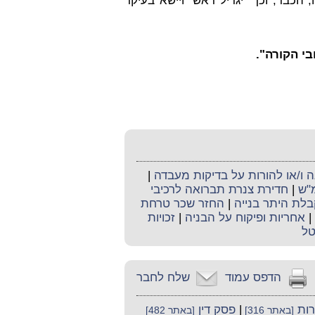
הכבד, וכך "יגדיל ראש" ויישא בעיקר
י הקורה".
ו/או להורות על בדיקות מעבדה
|
מ"ש
|
חדירת צנרת תברואה לרכיבי
קבלת היתר בנייה
|
החזר שכר טרחת
|
אחריות ופיקוח על הבניה
|
זכויות
טל
הדפס עמוד
שלח לחבר
רות
|
פסק דין
[באתר 316]
[באתר 482]