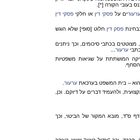
 בעובי הקורה [*].
רעור
ים על
פסקי דין
או חלקי
פסקי דין
בחינת
פסק דין
חלוט [סופי] שלא הוגש
מצוטטים בכתבי סיכומים, וכך ניתנים
כתבי
ערעור
...
יקה המושתתת על שגיאות משפטיות
 הסחף.
 הוא – בית המשפט בערכאת
ערעור
.
עית, ולהעמיד דברים על דיוקם. וכן,
דף ס"ד, מובא המקור של הביטוי, וכך