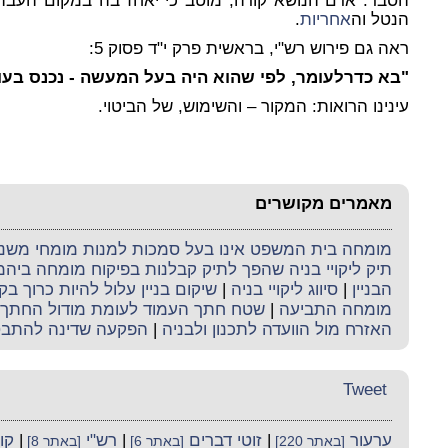
הסבר: אדם הנושא קורה, מוטב כי יאחז בה במקום העבה, 
הנטל וה
אחריות
.
ראה גם פירוש רש"י, בראשית פרק י"ד פסוק 5:
"בא כדרלעומר, לפי שהוא היה בעל המעשה - נכנס בעוב
עינינו הרואות: המקור – והשימוש, של הביטוי.
מאמרים מקושרים
מומחה בית המשפט אינו בעל סמכות למנות מומחי משנה 
תיק ליקויי בניה שהפך לתיק קבלנות בפיקוח מומחה ביה
הבניין
|
סיווג ליקויי בניה
|
שיקום בניין עלול להיות כרוך ב
מומחה התביעה
|
שטח חתך העמוד לעומת מודול החתך
האזרח מול הוועדה לתכנון ולבניה
|
הפקעה שדינה להתב
Tweet
ערעור
|
זוטי דברים
|
רש"י
|
קו
[באתר 220]
[באתר 6]
[באתר 8]