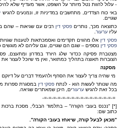
- עלול להוות נטל מיותר על השופט, אשר מעדיף שלא להיכנס
באי כוח הצדדים, מתחשבים במדיניות זו, ונמנעים להגיש
ע
שגויים.
כתוצאה מכך, נותרים
פסקי דין
רבים עם שגיאות – שהם ב
עליו
ערעור
.
פסקי דין
אלו מהווים תקדימים ואסמכתאות לטענות שגויות, 
פסקי דין
נוספים – שגם הם שגויים, וגם עליהם לא מוגשים 
מצטברת פסיקה ככדור שלג היורד במדרון ומתעצם, פס
הצוברות תאוצה בתהליך כמתואר, ואין מי שיוכל לעצור את
מסקנה
מי שהיה צריך לעצור את הסחף ולהעמיד דברים על דיוקם
מה שנותר לעשות הוא - לנתח
פסקי דין
במסגרת ספרות מקצו
בכל זאת להגיש
ערעור
ים, היכן שמאתרים שגיאה.
=-=-=-=-=-=-=-=-=-=-=-=-=-=-=-=-
[*] "נכנס בעובי הקורה" – בתלמוד הבבלי, מסכת ברכות 
כתוב שם:
"מכאן לבעל קורה, שיאחז בעובי הקורה".