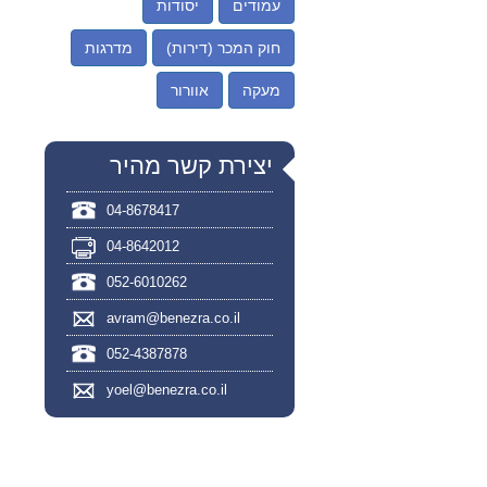
עמודים
יסודות
חוק המכר (דירות)
מדרגות
מעקה
אוורור
יצירת קשר מהיר
04-8678417
04-8642012
052-6010262
avram@benezra.co.il
052-4387878
yoel@benezra.co.il