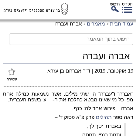
תפריט
חיפוש
לג
עמוד הבית
מאמרים
אברה ועברה
»
»
כן
זי
אברה ועברה
19 אוקטובר, 2019
|
ד"ר אברהם בן עזרא
שמירה
"אברה" ו"עברה" הן שתי מילים, אשר נשמעות כמילה אחת
מפי כל מי שאינו מבטא כהלכה את ה- ע' בשפה העברית.
אברה – פירוש אחד לה: כנף.
ראה ספר
תהילים
פרק צ"א פסוק ד' –
באברתו יסך לך,
ותחת כנפיו תחסה,