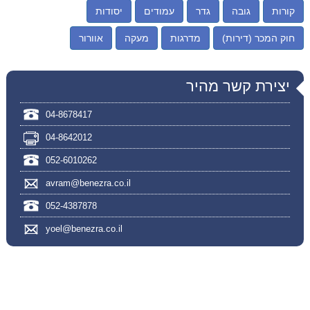
קורות
גובה
גדר
עמודים
יסודות
חוק המכר (דירות)
מדרגות
מעקה
אוורור
יצירת קשר מהיר
04-8678417
04-8642012
052-6010262
avram@benezra.co.il
052-4387878
yoel@benezra.co.il