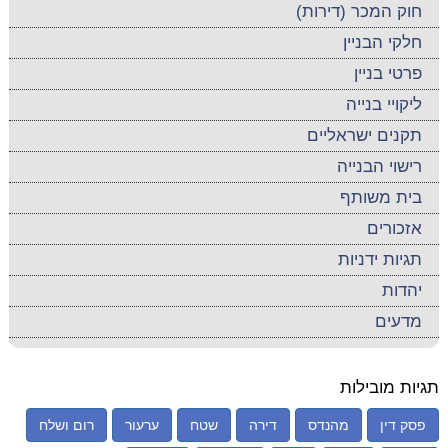
חוק המכר (דירות)
חלקי הבניין
פרטי בניין
ליקויי בנייה
תקנים ישראליים
רישוי הבנייה
בית משותף
אזכורים
תגיות ידניות
יהדות
מדעים
תגיות מובילות
פסק דין
מהנדס
דירה
שטח
ערעור
רום ושלח