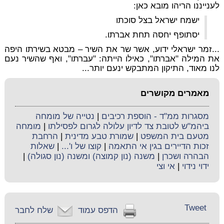
לענייננו הריהו מובא כאן:
ישמח ישראל בצל סוכתו
יסתופף יחסה תחת אברתו.
...זמר ישראלי ידוע, אשר שר את השיר – מבטא בשירתו היפה
את המילה "אברתו", כאילו הייתה: "עברתו", ואף שהשיר נעם
לנו מאוד, התיקון המתבקש ינעם יותר...
מאמרים מקושרים
מסגרות ממ"ד - הוספת רכיבים
|
נטייה של מומחה
ביהמ"ש לטובת צד לדיון עלולה לגרום לפסילתו
|
מומחה
מטעם בית המשפט
|
שמורת טבע מדינית
|
הרחבת
זכות הדיירים בגין אי התאמה
|
קוצו של ו'...
|
שאלות
הבהרה ושכרן
|
משנה (נון קמוצה) ומשנה (נון סגולה)
|
ידוי נידוי
|
אי וצי
Tweet
הדפס עמוד
שלח לחבר