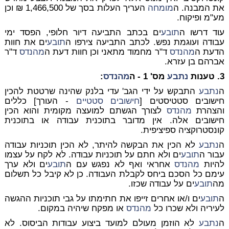
את המבנה. ה
מומחה
העריך העלות בסך של 1,466,500 ₪ וכן
מע"מ ופיקוח.
עוד דרשו ה
תובע
ים בכתב התביעה דיור חלופי, הפסד ימי
עבודה ועוגמת נפש. לכתב התביעה צירפו ה
תובע
ים את חוות
הדעת ה
מהנדס
ד"ר מחמוד מתאני וכן חוות דעת ה
מהנדס
ד"ר
אברהם בן עזרא.
3. טענות
נתבע
מס' 1 - ה
מהנדס
:
ה
נתבע
התבקש על ידי הגב' עדי בלנק שהינה שרטטת להכין
חישובים סטטיסטים [
חישובים סטטיים
- העורך] כללים
והצהרת
מהנדס
לצורך הגשתם למועצה מקומית והוא הכין
חישובים אלה. אין מדובר בתוכנית עבודה או בתוכנית
קונסטרוקציה ספיציפית.
ה
נתבע
לא הכין את הבקשה להיתר, לא הכין תוכניות עבודה
עבור ה
תובע
ים ולא חתם על תוכניות עבודה. לא לקח על עצמו
להיות
מהנדס
אחראי ואף לא נפגש עם ה
תובע
ים ולא ערך
עימם כל הסכם ביחס לקבלת העבודה. כן לא קיבל כל תשלום
מה
תובע
ים על עבודה שכזו.
ה
תובע
ים ו/או אחרים זייפו את חתימתו על גבי תוכניות ההגשה
לעיריה ולא שכרו כל
מהנדס
או מפקח שיהיה במקום.
ה
נתבע
לא הוזמן מעולם למועד ביצוע עבודות הביסוס. לא