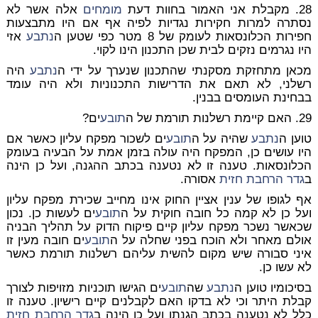
28. מקבלת אני האמור בחוות דעת
מומחים
אלה אשר לא
נסתרה למרות חקירות נגדיות לפיה אף אם היו מתבצעות
חפירות הכלונסאות לעומק של 8 מטר כפי שטען ה
נתבע
אזי
היו נגרמים נזקים לבית שכן התכנון הינו לקוי.
מכאן מתחזקת מסקנתי שהתכנון שנערך על ידי ה
נתבע
היה
רשלני, לא תאם את הדרישות התכנוניות ולא היה עומד
בבחינת העומסים בבנין.
29. האם קיימת רשלנות תורמת של ה
תובע
ים?
טוען ה
נתבע
שהיה על ה
תובע
ים לשכור מפקח עליון כאשר אם
היו עושים כן, המפקח היה עולה בזמן אמת על הבעיה בעומק
הכלונסאות. טענה זו לא נטענה בכתב ההגנה, ועל כן הינה
ב
גדר
הרחבת חזית
אסורה.
אף לגופו של ענין אציין החוק אינו מחייב שכירת מפקח עליון
ועל כן לא קמה כל חובה חוקית על ה
תובע
ים לעשות כן. נכון
שכאשר נשכר מפקח עליון קיים פיקוח הדוק על תהליך הבניה
אולם מאחר ולא הוכח בפני שחלה על ה
תובע
ים חובה מעין זו
איני סבורה שיש מקום להשית עליהם רשלנות תורמת כאשר
לא עשו כן.
בסיכומיו טוען ה
נתבע
שה
תובע
ים הגישו תוכניות מזויפות לצורך
קבלת היתר וכי לא בדקו האם לקבלנים קיים רישיון. טענה זו
כלל לא נטענה בכתב הגנתו ועל כן הינה ב
גדר
הרחבת חזית