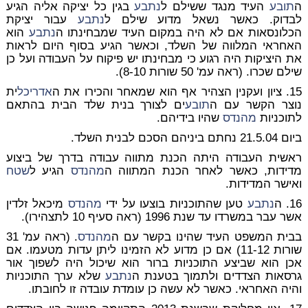
ה
תובע
העיד מנגד ששילם ל
נתבע
בגין כל יציקה אליה הגיע
לבדוק. כאשר נשאל מדוע שילם ל
נתבע
עבור יציקת
הכלונסאות אם לא היה במקום העיד שמבחינתו ה
נתבע
הוא
האחראי המלווה של השלד, וכאשר הגיע בסוף היום לראות
את היציקות היה רגוע כי מבחינתו יש פיקוח על העבודה ועל כן
שילם שכרו. (ראה עמ' 50 שורות 8-10).
15. ציון ועקנין הצהיר אף הוא שמאחר והכירו את ה
אדריכל
ית
נוצר הקשר עם ה
תובע
ים לצורך בנית שלד הבית בהתאם
לתוכניות
מהנדס
שהיו בידיהם.
ביום 21.5.04 נחתם ביניהם הסכם לבנית השלד.
ראשית העבודה היתה הכנת מתווה עבודה בדרך של ביצוע
מדידות, כאשר לאחר הכנת המתווה ה
מהנדס
הגיע ל
שטח
ואישר המדידות.
16. ה
נתבע
טען שהתוכניות בוצעו על ידי
מהנדס
מיכאל זלדין
אשר עבר במשרדו עד שנת 1996 (ראה סעיף 10 לתצהירו).
בבית המשפט העיד שהינו בקשר עם ה
מהנדס
. (ראה עמ' 31
שורות 11-12) אם כן מדוע לא הזמינו ליתן עדות מטעמו. אם
אכן הוא שביצע התוכניות ברור הוא שיכול היה לשפוך אור
גרסאות הצדדים ולתמוך בטענת ה
נתבע
שלא ערך התוכניות
והיה האחראי. כאשר לא עשה כן עומדת עובדה זו לחובתו.