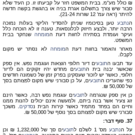
₪ כולל מע"מ. בבית המשפט חזר על קביעתו זו. כן העיד שלא
סבור שיש צורך בתשלום אגרת בניה או בהגשת בקשה חדשה
להיתר (ראה עמ' 12 שורות 21-24).
ה
נתבע
טען בסיכומיו שניתן להסדיר הליקוי בעלות נמוכה
הרבה יותר, ולבצע חיזוק לכלונסאות. טענה זו לא הוכחה כלל
ועיקר ועומדת בסתירה לחוות דעת ה
מומחה
שנחקר בבית
המשפט.
מאחר והאמור בחוות דעת ה
מומחה
לא נסתר יש מקום
לקבלו.
עוד תבעו ה
תובע
ים דיור חלופי הוצאות ועוגמת נפש. אין ספק
שכאשר יבנה בית ה
תובע
ים מחדש יהיו זקוקים הם לדיור
חלופי, כאשר יש לזכור שעסקינן בפרק זמן של כשמונה חודשים
כפי שהעריכו ה
תובע
ים, על כן סבורני שיש מקום לפצותם בסך
של 50,000 ₪.
כן אין ספק שנגרמה ל
תובע
ים עוגמת נפש רבה, כאשר הינם
זוג צעיר אשר בנה ביתם, ולמעשה אינם יכולים להנות ממנו
וחיים הם בפחד מתמיד כאשר קירות הבית נ
סדקים
. משכך
סבורני שיש מקום לפצותם בסך נוסף של 50,000 ₪.
37. סוף דבר:
על ה
נתבע
מס' 1 לשלם ל
תובע
ים סך של 1,232,000 ₪ וכן