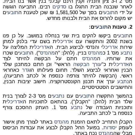
מס' 2 ו-3 ציון וחנניה וקנין הינם קבלני בנין אשר בנו הבית.
לאחר שנבנה הבית התגלו בו
סדקים
רבים. התביעה הוגשה
על ידי ה
תובע
ים בסך של 1,581,500 ₪ שכן לטענת ה
תובע
ים
יש מקום להרוס את הבית ולבנותו מחדש.
2. טענות ה
תובע
ים:
ה
תובע
ים ביקשו להקים בית שני בנחלה במושב. על כן פנו
בשנת 2002 והתקשרו עם
אדריכל
ית בשם עדי בלנק למתן
שירות
אדריכל
י והנדסי לביצוע הבית. ה
אדריכל
ית המליצה על
נתבע
מס' 1 כ
מהנדס
בניין. (להלן: "ה
מהנדס
"). ה
תובע
ים שכרו
את שרותיו. ה
מהנדס
חתם על הבקשה להיתר לצד
ה
אדריכל
ית כ"
עורך הבקשה
הראשי" וכן חתם כמתכנן שלד
הבנין ואחראי לביצוע השלד. תחום פעילותו הו
גדר
כאחראי
ראשי. (הבקשה להיתר צורפה כנספח א' לכתב התביעה).
ה
נתבע
ערך את תכנון הקונסטרוקציה. חישוב יציבות הבנין,
והחישובים הסטטיסטיים.
בהמשך התקשרו ה
תובע
ים עם
נתבע
ים מס' 2-3 לצורך בנית
שלד הבית (להלן: "הקבלן"). בהתאם לתוכניות ה
אדריכל
ית
ותוכניות העבודה של
נתבע
מס' 1. העתק ההסכם צורף
כנספח ב' לכתב התביעה.
הקבלן התחייב לתאם הזמנת
מהנדס
באתר לצורך מתן אישור
לעומק
יסודות
. בפועל החל הקבלן לבצע את עבודות הביסוס
מבלי שה
מהנדס
נכח באתר.