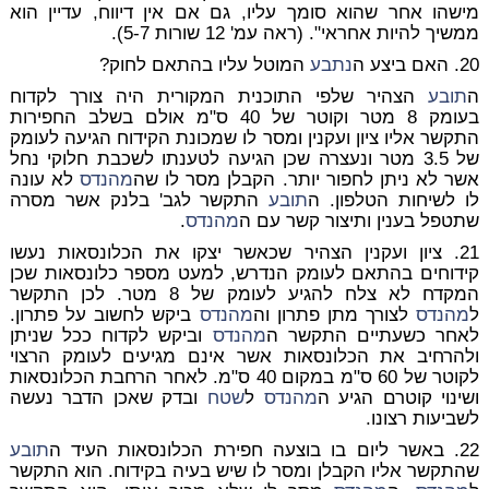
מישהו אחר שהוא סומך עליו, גם אם אין דיווח, עדיין הוא
ממשיך להיות אחראי". (ראה עמ' 12 שורות 5-7).
20. האם ביצע ה
נתבע
המוטל עליו בהתאם לחוק?
ה
תובע
הצהיר שלפי התוכנית המקורית היה צורך לקדוח
בעומק 8 מטר וקוטר של 40 ס"מ אולם בשלב החפירות
התקשר אליו ציון ועקנין ומסר לו שמכונת הקידוח הגיעה לעומק
של 3.5 מטר ונעצרה שכן הגיעה לטענתו לשכבת חלוקי נחל
אשר לא ניתן לחפור יותר. הקבלן מסר לו שה
מהנדס
לא עונה
לו לשיחות הטלפון. ה
תובע
התקשר לגב' בלנק אשר מסרה
שתטפל בענין ותיצור קשר עם ה
מהנדס
.
21. ציון ועקנין הצהיר שכאשר יצקו את הכלונסאות נעשו
קידוחים בהתאם לעומק הנדרש, למעט מספר כלונסאות שכן
המקדח לא צלח להגיע לעומק של 8 מטר. לכן התקשר
ל
מהנדס
לצורך מתן פתרון וה
מהנדס
ביקש לחשוב על פתרון.
לאחר כשעתיים התקשר ה
מהנדס
וביקש לקדוח ככל שניתן
ולהרחיב את הכלונסאות אשר אינם מגיעים לעומק הרצוי
לקוטר של 60 ס"מ במקום 40 ס"מ. לאחר הרחבת הכלונסאות
ושינוי קוטרם הגיע ה
מהנדס
ל
שטח
ובדק שאכן הדבר נעשה
לשביעות רצונו.
22. באשר ליום בו בוצעה חפירת הכלונסאות העיד ה
תובע
שהתקשר אליו הקבלן ומסר לו שיש בעיה בקידוח. הוא התקשר