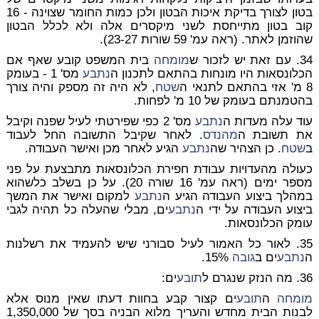
בטון לצורך בדיקת איכות הבטון ולכן כמות החומר שצוינה - 16
קוב בטון מתייחסת לשני מיקסרים אלה ולא לכלל הבטון
שהוזמן לאתר. (ראה עמ' 59 שורות 23-27).
34. עם זאת יש לזכור ש
מומחה
בית המשפט קובע שאף אם
הכלונסאות היו מונחות בהתאם לתכנון ה
נתבע
מס' 1 - בעומק
8 מ' אזי בהתאם לתנאי ה
שטח
, לא היה זה מספק והיה צורך
בהטמנתם בעומק של 10 מ' לפחות.
עוד עלה מעדות ה
נתבע
מס' 2 כפי שפירטתי לעיל שפנה וקיבל
את תשובת ה
מהנדס
. לאחר שקיבל התשובה החל לעבוד
ב
שטח
. כן הצהיר שה
נתבע
הגיע לאחר מכן ואישר העבודה.
כעולה מהעדויות עבודת חפירת הכלונסאות מתבצעת על פני
מספר ימים (ראה עמ' 16 שורה 20). על כן בשלב כלשהוא
במהלך ביצוע העבודה הגיע ה
נתבע
למקום ואישר את המשך
ביצוע העבודה על ידי ה
נתבע
ים, מבלי שהעלה כל תהיה לגבי
עומק הכלונסאות.
35. לאור כל האמור לעיל סבורני שיש להעמיד את רשלנות
ה
נתבע
ים ב
גובה
15%.
36. מה הנזק שנגרם ל
תובע
ים:
מומחה
ה
תובע
ים קצור קבע בחוות דעתו שאין מנוס אלא
לבנות הבית מחדש והעריך מלוא הבניה בסך של 1,350,000