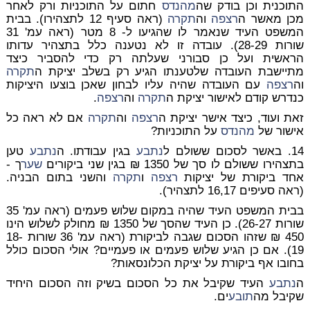
התוכנית וכן בודק שה
מהנדס
חתום על התוכניות ורק לאחר
מכן מאשר ה
רצפה
וה
תקרה
(ראה סעיף 12 לתצהירו). בבית
המשפט העיד שנאמר לו שהגיעו ל- 8 מטר (ראה עמ' 31
שורות 28-29). עובדה זו לא נטענה כלל בתצהיר עדותו
הראשית ועל כן סבורני שעלתה רק כדי להסביר כיצד
מתיישבת העובדה שלטענתו הגיע רק בשלב יציקת ה
תקרה
וה
רצפה
עם העובדה שהיה עליו לבחון שאכן בוצעו היציקות
כנדרש קודם לאישור יציקת ה
תקרה
וה
רצפה
.
זאת ועוד, כיצד אישר יציקת ה
רצפה
וה
תקרה
אם לא ראה כל
אישור של
מהנדס
על התוכניות?
14. באשר לסכום ששולם ל
נתבע
בגין עבודתו. ה
נתבע
טען
בתצהירו ששולם לו סך של 1350 ₪ בגין שני ביקורים
שער
ך -
אחד ביקורת של יציקות
רצפה
ו
תקרה
והשני בתום הבניה.
(ראה סעיפים 16,17 לתצהיר).
בבית המשפט העיד שהיה במקום שלוש פעמים (ראה עמ' 35
שורות 26-27). כן העיד שהסך של 1350 ₪ מחולק לשלוש הינו
450 ₪ שזהו הסכום שגבה לביקורת (ראה עמ' 36 שורות 18-
19). אם כן הגיע שלוש פעמים או פעמיים? אולי הסכום כולל
בחובו אף ביקורת על יציקת הכלונסאות?
ה
נתבע
העיד שקיבל את כל הסכום בשיק וזה הסכום היחיד
שקיבל מה
תובע
ים.