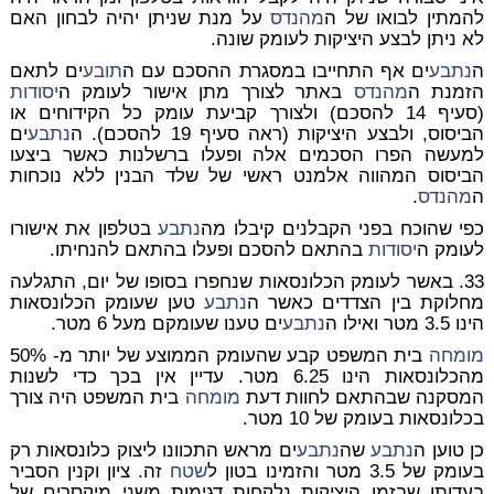
להמתין לבואו של ה
מהנדס
על מנת שניתן יהיה לבחון האם
לא ניתן לבצע היציקות לעומק שונה.
ה
נתבע
ים אף התחייבו במסגרת ההסכם עם ה
תובע
ים לתאם
הזמנת ה
מהנדס
באתר לצורך מתן אישור לעומק ה
יסודות
(סעיף 14 להסכם) ולצורך קביעת עומק כל הקידוחים או
הביסוס, ולבצע היציקות (ראה סעיף 19 להסכם). ה
נתבע
ים
למעשה הפרו הסכמים אלה ופעלו ברשלנות כאשר ביצעו
הביסוס המהווה אלמנט ראשי של שלד הבנין ללא נוכחות
ה
מהנדס
.
כפי שהוכח בפני הקבלנים קיבלו מה
נתבע
בטלפון את אישורו
לעומק ה
יסודות
בהתאם להסכם ופעלו בהתאם להנחיתו.
33. באשר לעומק הכלונסאות שנחפרו בסופו של יום, התגלעה
מחלוקת בין הצדדים כאשר ה
נתבע
טען שעומק הכלונסאות
הינו 3.5 מטר ואילו ה
נתבע
ים טענו שעומקם מעל 6 מטר.
מומחה
בית המשפט קבע שהעומק הממוצע של יותר מ- 50%
מהכלונסאות הינו 6.25 מטר. עדיין אין בכך כדי לשנות
המסקנה שבהתאם לחוות דעת
מומחה
בית המשפט היה צורך
בכלונסאות בעומק של 10 מטר.
כן טוען ה
נתבע
שה
נתבע
ים מראש התכוונו ליצוק כלונסאות רק
בעומק של 3.5 מטר והזמינו בטון ל
שטח
זה. ציון וקנין הסביר
בעדותו שבזמן היציקות נלקחות דגימות משני מיקסרים של