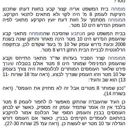
מטר?
מומחה
בית המשפט אריה קצור קבע בחוות דעתו שתכנון
היציקות לעומק 8 מ' היה לקוי ולא מתאים לתנאי הקרקע.
ה
מומחה
מסתמך על חוות דעת יועץ הקרקע מתאני לפיה
העומק הנדרש הינו 10 מטר.
בבית המשפט טען ה
נתבע
שהסיבה שה
מומחה
מתאני קבע
שהעומק הנדרש הינו 10 מטר הינה מאחר והתקן שונה בשנת
2008 וכעת נדרש עומק של 10 מ' בעוד שקודם לכן, ובתקופה
הרלוונטית לבניית הבית התקן דרש 8 מטר.
ה
מומחה
קציר הסביר בעדותו שד"ר מתאני התייחס וקבע
שהעומק המינימלי שמותר הינו 8 מטר אולם בטבלה
שער
ך
פירט שלאור העומסים המותרים לכלונסאות היה צורך בעומק
של 10 מטר וזהו העומק שצריך לבצע. (ראה עמ' 18 שורות 11-
13) הוא שב והעיד:
"נכון שמותר 8 מטרים אבל זה לא מחזיק את העומס". (ראה
בשורה 14).
כן העיד שהעובדה שהתקן מאפשר לו לחפור לעומק 8 מטר
בלבד אין זה אומר שתמיד עומק זה מספיק, כאשר יש לבחון
העומסים בבנין והעומק הסופי של הכלונס אמור להיקבע
בהתאם לעומדים הקיימים בבניין, כאשר אם העומס דורש
הגדלה עד 10 מטר יש לעשות כן. (ראה עמ' 25 שורות 27-30).