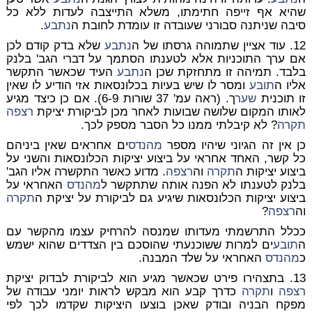
שהיא אף זייפה חתימתו, משלא התייצבה לעדות ללא כל
סיבה שניתנה סבורני שעובדה זו עומדת לחובת ה
נתבע
.
12. עוד אציין שתמוהה גרסתו של ה
נתבע
שלא בדק קודם לכן
אם ערך התוכניות אלא לטענתו הסתמך על דברי הגב' בלנק
בלבד. תמיהה זו מתחזקת שכן ה
נתבע
העיד שכאשר התקשר
אליו ה
תובע
ומסר לו שיש בעיות בכלונסאות אזי הודיע לו שאין
זו תוכנית
שער
ך. (ראה עמ' 37 שורות 6-9). אם כן כיצד מגיע
לאותו המקום שלושה שבועות לאחר מכן לביקורת יציקת
רצפה
תקרה
? לא קיבלתי ממנו כל הסבר מספק לכך.
כן אין זה הגיוני שיהיו מספר
מהנדס
ים אחראים שאין ביניהם
כל קשר, האחד אחראי על ביצוע יציקות הכלונסאות והשני על
ביצוע יציקות ה
תקרה
וה
רצפה
. מדוע כאשר התקשרה אליו הגב'
בלנק לטענתו לא הפנה אותה שתתקשר ל
מהנדס
האחראי על
ביצוע יציקות הכלונסאות שיגיע גם לביקורת על יציקת ה
תקרה
וה
רצפה
?
ככלל התרשמתי מעדותו שמנסה להרחיק עצמו מהקשר עם
ה
תובע
ים למרות ששוכנעתי שהוסכם בין הצדדים שהוא ישמש
כ
מהנדס
האחראי על שלד המבנה.
13. בתצהירו פירט שכאשר מגיע הוא לביקורת לבדוק יציקת
רצפה
ו
תקרה
כדרך קבע הוא מבקש לראות יומני עבודה של
מפקח הבניה ובודק שאכן בוצעו היציקות שקדמו לכך לפי