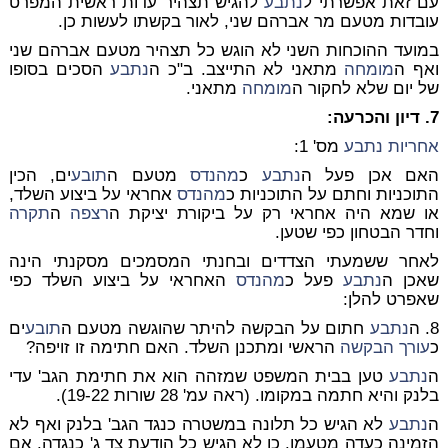
עם זאת אפשרתי ל
נתבע
להגיש תצהיר עדות ראשית המפרט
עובדות מטעם מר אברהם שני, לאור בקשתו לעשות כן.
במועד ההוכחות השני לא הוגש כל תצהיר מטעם אברהם שני
ואף ה
מומחה
מתאני לא התייצב. ב"כ ה
נתבע
הסכים בסופו
של יום שלא לחקור ה
מומחה
מתאני.
7. דיון והכרעה:
אחריות
נתבע
מס' 1:
האם אכן פעל ה
נתבע
כ
מהנדס
מטעם ה
תובע
ים, הכין
התוכניות וחתם על התוכניות כ
מהנדס
אחראי על ביצוע השלד,
או שמא היה אחראי רק על ביקורת יציקת ה
רצפה
ה
תקרה
וחדר הבטחון כפי שטען.
לאחר ששמעתי הצדדים ובחנתי המסמכים מסקנתי הינה
שאכן ה
נתבע
פעל כ
מהנדס
האחראי על ביצוע השלד כפי
שאפרט להלן:
8. ה
נתבע
חתום על הבקשה להיתר שהוגשה מטעם ה
תובע
ים
כ
עורך הבקשה
הראשי ומתכנן השלד. האם חתימה זו זויפה?
ה
נתבע
טען בבית המשפט שמזהה הוא את חתימת הגב' עדי
בלנק והיא חתמה במקומו. (ראה עמ' 28 שורות 19-22).
ה
נתבע
לא הגיש כל תלונה במשטרה כנגד הגב' בלנק ואף לא
הזמינה כעדה מטעמו. כן לא הגיש כל הודעת צד ג' כנגדה. אם