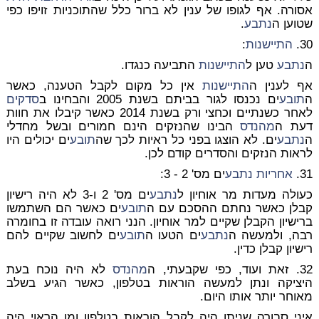
אסורה. אף לגופו של ענין לא ברור כלל שהתוכניות זויפו כפי
שטוען ה
נתבע
.
30.
התיישנות
:
ה
נתבע
טען ל
התיישנות
התביעה כנגדו.
אף לענין ה
התיישנות
אין כל מקום לקבל הטענה, כאשר
ה
תובע
ים נכנסו לגור בביתם בשנת 2005 והבחינו ב
סדקים
לאחר כשנתיים וכחצי ורק בשנת 2014 כאשר קיבלו את חוות
דעת ה
מהנדס
הבינו שהנזקים הינם חמורים ובשל מחדלי
ה
נתבע
ים. לא הוצגו בפני כל ראיות לכך שה
תובע
ים יכולים היו
לראות הנזקים והסדרים קודם לכן.
31.
אחריות
נתבע
ים מס' 2 - 3:
כעולה מעדות מר אוחיון ל
נתבע
ים מס' 2 ו-3 לא היה רישיון
קבלן כאשר נחתם ההסכם עם ה
תובע
ים כאשר הם השתמשו
ברישיון הקבלן שקיים למר אוחיון. הנני רואה עובדה זו בחומרה
רבה, ולמעשה ה
נתבע
ים הטעו ה
תובע
ים לחשוב שקיים להם
רישיון קבלן כדין.
32. זאת ועוד, כפי שקבעתי, ה
מהנדס
לא היה נוכח בעת
היציקה ונתן למעשה הוראות בטלפון, כאשר הגיע בשלב
מאוחר יותר אותו היום.
איני סבורה שניתן היה לקבל הוראות בטלפון ומן הראוי היה