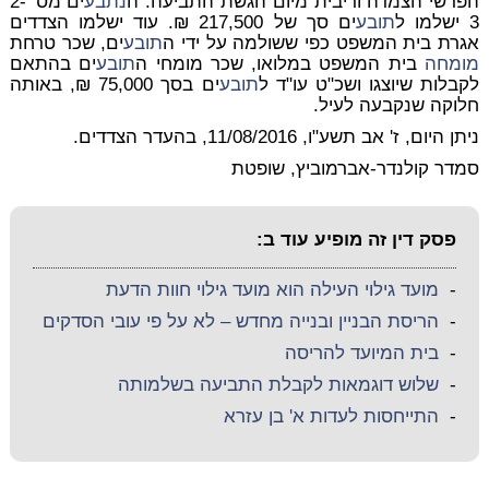
הפרשי הצמדה וריבית מיום הגשת התביעה. ה
נתבע
ים מס' 2-
3 ישלמו ל
תובע
ים סך של 217,500 ₪. עוד ישלמו הצדדים
אגרת בית המשפט כפי ששולמה על ידי ה
תובע
ים, שכר טרחת
מומחה
בית המשפט במלואו, שכר מומחי ה
תובע
ים בהתאם
לקבלות שיוצגו ושכ"ט עו"ד ל
תובע
ים בסך 75,000 ₪, באותה
חלוקה שנקבעה לעיל.
ניתן היום, ז' אב תשע"ו, 11/08/2016, בהעדר הצדדים.
סמדר קולנדר-אברמוביץ, שופטת
פסק דין זה מופיע עוד ב:
-
מועד גילוי העילה הוא מועד גילוי חוות הדעת
-
הריסת הבניין ובנייה מחדש – לא על פי עובי הסדקים
-
בית המיועד להריסה
-
שלוש דוגמאות לקבלת התביעה בשלמותה
-
התייחסות לעדות א' בן עזרא