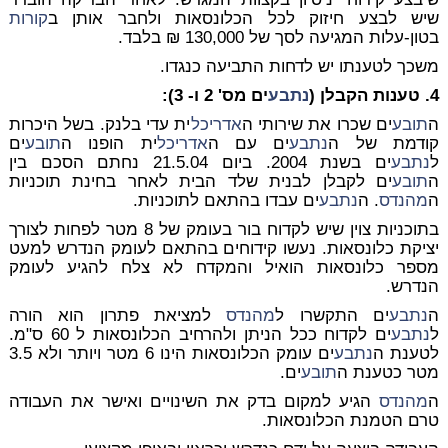
שיש לבצע חיזוק לכל הכלונסאות ולחבר אותן ב
קורות
בטון-עלות המגיעה לסך של 130,000 ₪ בלבד.
משכך לטענתו יש לדחות התביעה כנגדו.
4. טענות הקבלן (
נתבע
ים מס' 2 ו- 3):
ה
תובע
ים שכרו את שירותי ה
אדריכל
ית עדי בלנק. בשל היכרות
קודמת של ה
נתבע
ים עם ה
אדריכל
ית הופנו ה
תובע
ים
ל
נתבע
ים בשנת 2004. ביום 21.5.04 נחתם הסכם בין
ה
תובע
ים לקבלן לבנית שלד הבית לאחר בחינת תוכניות
ה
מהנדס
. ה
נתבע
ים עבדו בהתאם לתוכניות.
בתוכניות צוין שיש לקדוח בור בעומק של 8 מטר לפחות לצורך
יציקת כלונסאות. נעשו קידוחים בהתאם לעומק הנדרש למעט
מספר כלונסאות הואיל והמקדח לא צלח להגיע לעומק
הנדרש.
ה
נתבע
ים התקשרו ל
מהנדס
למציאת פתרון הוא הורה
ל
נתבע
ים לקדוח ככל הניתן ולהרחיב הכלונסאות ל 60 ס"מ.
לטענת ה
נתבע
ים עומק הכלונסאות הינו 6 מטר ויותר ולא 3.5
מטר כטענת ה
תובע
ים.
ה
מהנדס
הגיע למקום בדק את השינויים ואישר את העבודה
טרם הטמנת הכלונסאות.