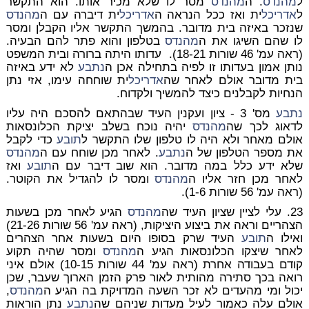
ל
מהנדס
. ה
מהנדס
מסר לו שלא מכיר אותו. הוא התקשר
ל
אדריכל
ית ואז ככל הנראה ה
אדריכל
ית דיברה עם ה
מהנדס
שנזכר באיזה בית מדובר. בהמשך התקשר אליו הקבלן ומסר
לו שהם השיגו את ה
מהנדס
בטלפון והוא פתר להם הבעיה.
(ראה עמ' 46 שורות 18-21). עדותו היתה ברורה ובית המשפט
נותן אמון בעדותו זו לפיה בתחילה אכן ה
נתבע
לא ידע באיזה
בית מדובר אולם לאחר שה
אדריכל
ית שוחחה עימו, אזי נתן
הנחיות לקבלנים כיצד להמשיך ולקדוח.
נתבע
מס' 3 - ציון ועקנין העיד שבהתאם להסכם היה עליו
לדאוג לכך שה
מהנדס
יהיה נוכח בשלב יציקת הכלונסאות
אולם מאחר ולא היה לו טלפון שלו התקשר ל
תובע
כדי לקבל
את מספר הטלפון של ה
נתבע
. לאחר מכן שוחח עם ה
מהנדס
שלא ידע כלל במה מדובר. הוא שוב דיבר עם ה
תובע
ואז
לאחר מכן חזר אליו ה
מהנדס
ומסר לו להגדיל את הקוטר.
(ראה עמ' 56 שורות 1-6).
23. עלי לציין שציון העיד שה
מהנדס
הגיע לאחר מכן בשעות
הצהריים וראה את ביצוע היציקות, (ראה עמ' 56 שורות 21-26)
ואילו ה
תובע
העיד שרק בסופו היום בשעות אחר הצהרים
לאחר שיצקו הכלונסאות הגיע ה
מהנדס
ומסר שהיה תקוע
קודם בעבודה אחרת (ראה עמ' 44 שורות 10-15) אולם איני
רואה בכך סתירה מהותית לאור פרק הזמן הארוך שעבר, שכן
יכול ומי מהעדים לא זכר השעה המדויקת בה הגיע ה
מהנדס
,
אולם עלה כאמור לעיל מעדות שניהם שה
נתבע
נתן הוראות