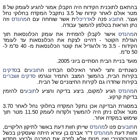
בהתאם לתוכנית הקידוח היה הקבלן אמור להגיע לעומק של 8
מטר אולם לאחר קידוח של 3.5 נתקבל המקדח בחלוקי נחל
ועצר. ה
תובע
פנה ל
אדריכל
ית אשר שוחחה עם ה
מהנדס
וזה
נתן הוראות בטלפון להמשך עבודה.
ה
מהנדס
אישר לקבלן להפחית את עומק הכלונסאות תוך
הגדלת הקוטר - דהיינו לצקת את הכלונסאות עד לעומד
הקידוח - 3.5 מ' ולהגדיל את קוטר הכלונסאות מ- 40 ס"מ ל-
50 ס"מ.
מועד בניית הבית הסתיים ביוני 2005.
כשנתיים וחצי לאחר האיכלוס הבחינו ה
תובע
ים ב
סדקים
בקירות הבית, בהמשך המצב החמיר ונגרמו
סדקים
ו
שברים
בקירות שחדרו גם לקירות החיצוניים של הבית.
ה
מהנדס
הגיע למקום, ביצע בדיקה והציע ל
תובע
ים להזמין
בדיקת קרקע.
במסגרת הבדיקה אכן נתקל המקדח בחלוקי נחל לאחר 3.70
מטר אולם ניתן היה להמשיך ולקדוח לעומק 11.50 מטר תוך
שימוש במקדח אחר.
ה
תובע
ים פנו ל
מהנדס
שייתן חוות דעת באשר לתיקון הליקויים,
וחוות דעת ה
מהנדס
ד"ר אברם בן עזרא היתה שעסקינן בכשל
קונטרוקטיבי ואין מנוס אלא לפרק את המבנה ולבצע מחדש