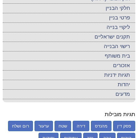
חלקי הבניין
פרטי בניין
ליקויי בנייה
תקנים ישראליים
רישוי הבנייה
בית משותף
אזכורים
תגיות ידניות
יהדות
מדעים
תגיות מובילות
פסק דין
מהנדס
דירה
שטח
ערעור
רום ושלח
קורות
גובה
גדר
עמודים
יסודות