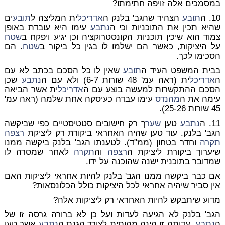
במסמכים אלה זויפה חתימתו?
10. ה
תובע
הצהיר שהגב' בלנק ה
אדריכל
ית המליצה ל
תובע
ים
שהיא תכין את התוכניות וכי ה
נתבע
עימו היא עובדת באופן
צמוד הוא שיכין תוכניות הקונסטרוקציה וכן יגיע ויפקח ב
שטח
על היציקות, כאשר הם ישלמו לו בגין כל ביקור ב
שטח
. הם
הסכימו לכך.
בבית המשפט העיד ה
תובע
שאין לו כל הסכם בכתב לא עם
ה
אדריכל
ית (ראה עמ' 48 שורות 6-7) ולא עם ה
נתבע
שכן
הסכם ההתקשרות למעשה בוצע עם ה
אדריכל
ית אשר הביאה
עימה את ה
מהנדס
עימו עבדה כעיסקה אחת שלמה (ראה עמ'
45 שורות 25-26).
11. ה
נתבע
טען
שער
ך רק חישובים סטטיסטיים כפי שביקשה
הגב' בלנק. עוד טען שהיה האחראי ביקורת רק ליציקת
רצפה
תקרה
וחדר בטחון (ממ"ד). לטענתו הגב' בלנק ביקשה ממנו
שיערוך ביקורת ליציקת ה
רצפה
וה
תקרה
לאחר שמסרה לו
שמדובר בתוכנית ישנה שהוכנה על ידו.
אם כבר ביקשה ממנו הגב' בלנק להיות אחראי ליציקות האם
אין סביר שיהיה אחראי לכל היציקות כולל הכלונסאות?
מדוע שיתבקש להיות האחראי רק ליציקות אלה?
הגב' בלנק לא הגיעה לעדות ועל כן לא ברורה גרסה זו של
ה
נתבע
. עדותה זו הינה מהותית לצורך הגנת ה
נתבע
אשר טען