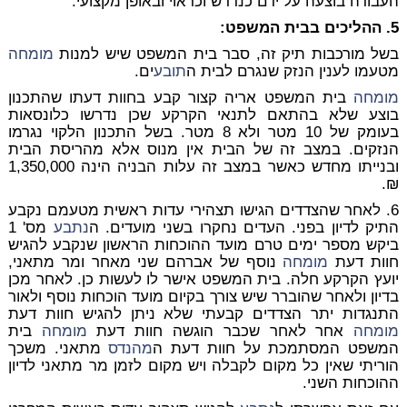
העבודה בוצעה על ידם כנדרש וכראוי ובאופן מקצועי.
5. ההליכים בבית המשפט:
בשל מורכבות תיק זה, סבר בית המשפט שיש למנות
מומחה
מטעמו לענין הנזק שנגרם לבית ה
תובע
ים.
מומחה
בית המשפט אריה קצור קבע בחוות דעתו שהתכנון
בוצע שלא בהתאם לתנאי הקרקע שכן נדרשו כלונסאות
בעומק של 10 מטר ולא 8 מטר. בשל התכנון הלקוי נגרמו
הנזקים. במצב זה של הבית אין מנוס אלא מהריסת הבית
ובנייתו מחדש כאשר במצב זה עלות הבניה הינה 1,350,000
₪.
6. לאחר שהצדדים הגישו תצהירי עדות ראשית מטעמם נקבע
התיק לדיון בפני. העדים נחקרו בשני מועדים. ה
נתבע
מס' 1
ביקש מספר ימים טרם מועד ההוכחות הראשון שנקבע להגיש
חוות דעת
מומחה
נוסף של אברהם שני מאחר ומר מתאני,
יועץ הקרקע חלה. בית המשפט אישר לו לעשות כן. לאחר מכן
בדיון ולאחר שהוברר שיש צורך בקיום מועד הוכחות נוסף ולאור
התנגדות יתר הצדדים קבעתי שלא ניתן להגיש חוות דעת
מומחה
אחר לאחר שכבר הוגשה חוות דעת
מומחה
בית
המשפט המסתמכת על חוות דעת ה
מהנדס
מתאני. משכך
הוריתי שאין כל מקום לקבלה ויש מקום לזמן מר מתאני לדיון
ההוכחות השני.