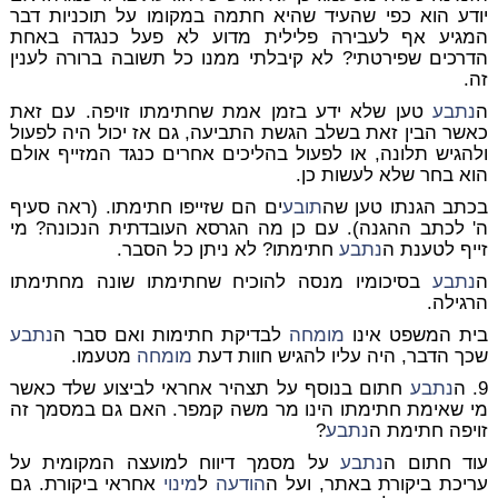
יודע הוא כפי שהעיד שהיא חתמה במקומו על תוכניות דבר
המגיע אף לעבירה פלילית מדוע לא פעל כנגדה באחת
הדרכים שפירטתי? לא קיבלתי ממנו כל תשובה ברורה לענין
זה.
ה
נתבע
טען שלא ידע בזמן אמת שחתימתו זויפה. עם זאת
כאשר הבין זאת בשלב הגשת התביעה, גם אז יכול היה לפעול
ולהגיש תלונה, או לפעול בהליכים אחרים כנגד המזייף אולם
הוא בחר שלא לעשות כן.
בכתב הגנתו טען שה
תובע
ים הם שזייפו חתימתו. (ראה סעיף
ה' לכתב ההגנה). עם כן מה הגרסא העובדתית הנכונה? מי
זייף לטענת ה
נתבע
חתימתו? לא ניתן כל הסבר.
ה
נתבע
בסיכומיו מנסה להוכיח שחתימתו שונה מחתימתו
הרגילה.
בית המשפט אינו
מומחה
לבדיקת חתימות ואם סבר ה
נתבע
שכך הדבר, היה עליו להגיש חוות דעת
מומחה
מטעמו.
9. ה
נתבע
חתום בנוסף על תצהיר אחראי לביצוע שלד כאשר
מי שאימת חתימתו הינו מר משה קמפר. האם גם במסמך זה
זויפה חתימת ה
נתבע
?
עוד חתום ה
נתבע
על מסמך דיווח למועצה המקומית על
עריכת ביקורת באתר, ועל ה
הודעה
ל
מינוי
אחראי ביקורת. גם