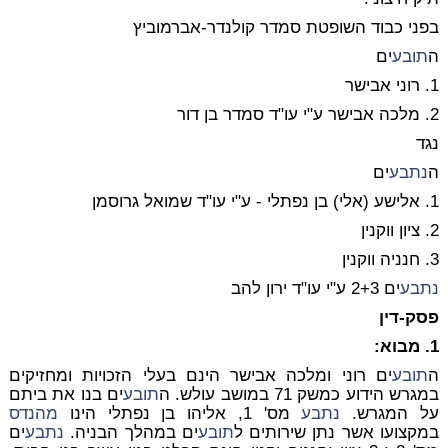
בפני כבוד השופטת סמדר קולנדר-אברמוביץ
ה
תובע
ים
1. רוני אבישר
2. מלכה אבישר ע"י עו"ד סמדר בן דור
נגד
ה
נתבע
ים
1. אלישע (אלי) בן נפתלי - ע"י עו"ד שמואל גרוסמן
2. ציון ווקנין
3. חנניה ווקנין
נתבע
ים 2+3 ע"י עו"ד ירון להב
פסק-דין
1. מבוא:
ה
תובע
ים רוני ומלכה אבישר הינם בעלי הזכויות ומחזיקים
במגרש הידוע כמשק 71 במושב עולש. ה
תובע
ים בנו את ביתם
על המגרש.
נתבע
מס' 1, אליהו בן נפתלי הינו
מהנדס
במקצועו אשר נתן שירותים ל
תובע
ים במהלך הבניה.
נתבע
ים