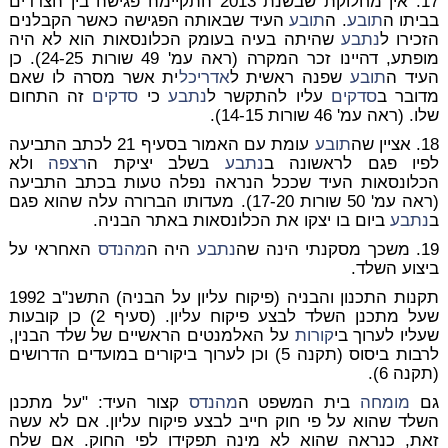
17. אין מחלוקת שבשנת 2013 התקיימה פגישה בין הצדדים
בביתו ה
תובע
. ה
תובע
העיד שבאותה הפגישה כאשר הקבלנים
הזכירו ל
נתבע
שהיתה בעיה בעומק הכלונסאות הוא לא היה
מופתע, דהיינו זכר המקרה (ראה עמ' 49 שורות 24-25). כן
העיד ה
תובע
שפנה ראשית ל
אדריכל
ית אשר מסרה לו שאם
מדובר ב
סדקים
עליו להתקשר ל
נתבע
כי
סדקים
זה התחום
שלו. (ראה עמ' 46 שורות 14-15).
18. אציין שה
תובע
עומת עם האמור בסעיף 21 לכתב התביעה
לפיו פגם לראשונה ב
נתבע
בשלב יציקת ה
רצפה
ולא
הכלונסאות העיד שככל הנראה נפלה טעות בכתב התביעה
(ראה עמ' 50 שורות 17-20). מעדותו הברורה עלה שהוא פגם
ב
נתבע
ביום בו יצקו את הכלונסאות באתר הבניה.
19. משכך מסקנתי הינה שה
נתבע
היה ה
מהנדס
האחראי על
ביצוע השלד.
תקנות התכנון והבניה (פיקוח עליון על הבניה) התשנ"ב 1992
שעל מתכנן השלד לבצע פיקוח עליון. (סעיף 2) כן קובעות
שעליו לערוך בי
קורות
על האלמנטים הראשיים של שלד הבנין,
לרבות ביסוס (תקנה 5) וכן לערוך ביקורים במועדים הדרושים
(תקנה 6).
גם
מומחה
בית המשפט ה
מהנדס
קצור העיד: "על מתכנן
השלד שהוא על פי חוק חייב לבצע פיקוח עליון. אם לא עשה
זאת, כנראה שהוא לא מינה תפקידו לפי החוק. אם שלח