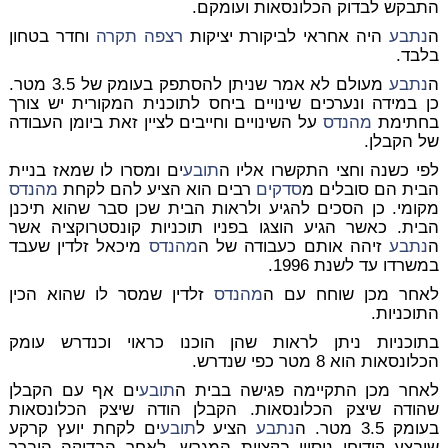
התבקש לבדוק הכלונסאות ועומקם.
ה
נתבע
היה אחראי לביקורת יציקות
רצפה
תקרה
וחדר בטחון
בלבד.
ה
נתבע
מעולם לא אמר שניתן להסתפק בעומק של 3.5 מטר.
כן במידה ונערכים שינויים ביחס לתוכנית המקורית יש צורך
בחתימת
מהנדס
על השינויים וחייבים לציין זאת ביומן העבודה
של הקבלן.
לפי כשנה וחצי התקשרו אליו ה
תובע
ים ומסרו לו שמאז בניית
הבית הם סובלים מ
סדקים
רבים הוא הציע להם לקחת
מהנדס
מקומי. כן הסכים להגיע ולראות הבית שכן סבר שהוא תיכנן
הבית. כאשר הגיע הוצגו בפניו תוכניות קונסטרוקציה אשר
ה
נתבע
זיהה אותם כעבודה של ה
מהנדס
מיכאל זלדין שעבד
במשרדו עד לשנת 1996.
לאחר מכן שוחח עם ה
מהנדס
זלדין שמסר לו שהוא הכין
התוכניות.
בתוכניות ניתן לראות שהן הוכנו כראוי וכנדרש עומק
הכלונסאות הוא 8 מטר כפי שנדרש.
לאחר מכן התקיימה פגישה בבית ה
תובע
ים אף עם הקבלן
שהודה שיצק הכלונסאות. הקבלן הודה שיצק הכלונסאות
בעומק 3.5 מטר. ה
נתבע
הציע ל
תובע
ים לקחת יועץ קרקע
שיבצע קידוחי ניסיון בקצוות המגרש. לאחר הבדיקה הוברר