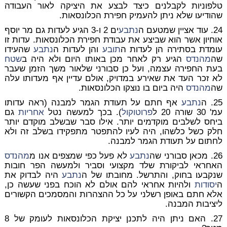
טלפוניות לקבלנים כיצד לבצע את היציקה לאור העבודה
שהודיעו שלא ניתן להעמיק חפירת הכלונסאות.
24. עוד אציין שמטעם ה
נתבע
ים 2 ו-3 הגיע לעדות גם מר יוסף
אוחיון אשר הוא שביצע את עבודת חפירת הכלונסאות. עדות זו
עומדת בסתירה הן לעדות ה
תובע
והן לעדות ה
נתבע
שהעידו
שה
מהנדס
הגיע רק לאחר מכן באותו היום ולא היה ב
שטח
בעת החפירה עצמה, ועל כן סבורני שלאור משך הזמן שעבר
לא זכר העד את שאירע במדויק, אולם עדיין אף מעדותו עלה
שה
מהנדס
היה ביום בו נוצקו הכלונסאות.
25. ה
נתבע
אף חתם על תעודת הגמר למבנה (ראה עדותו
עמ' 30 שורה 20 ל
פרוטוקול
). בכך למעשה נטל
אחריות
גם
ביחס לשלבים מוקדמים יותר. אילו סבר שבשלב מוקדם יותר
חלק כשל כלשהו, היה לעיו להתפטר מתפקידו בשלב זה ולא
לחתום על תעודת הגמר למבנה.
26. מכאן סבורני שה
נתבע
לא פעל כפי שמצפים אנו מ
מהנדס
האחראי לביקורת שלד מקצועי וסביר ולמעשה הפר חובות
שנקבעו בחוק, והתרשל. מחובתו של ה
נתבע
היה לבדוק את
ה
יסודות
ולהיות אחראי להם אולם לא הוכח בפני שעשה כן,
אלא חתם באופן רשלני על כל ההצהרות והמסמכים הקשורים
ליציבות המבנה.
27. האם ניתן היה לתכנן יציקת הכלונסאות לעומק של 8