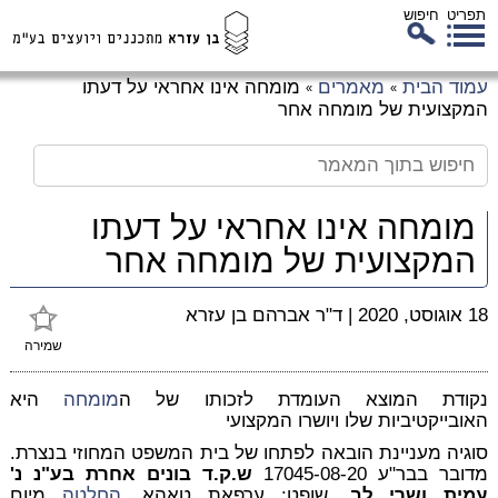
תפריט
חיפוש
לג
עמוד הבית
מאמרים
מומחה אינו אחראי על דעתו
»
»
כן
המקצועית של מומחה אחר
זי
מומחה אינו אחראי על דעתו
המקצועית של מומחה אחר
18 אוגוסט, 2020
|
ד"ר אברהם בן עזרא
שמירה
נקודת המוצא העומדת לזכותו של ה
מומחה
היא
האובייקטיביות שלו ויושרו המקצועי
סוגיה מעניינת הובאה לפתחו של בית המשפט המחוזי בנצרת.
מדובר בבר"ע 17045-08-20
ש.ק.ד בונים אחרת בע"נ נ'
עמית ושרי לב,
שופט: ערפאת טאהא,
החלטה
מיום