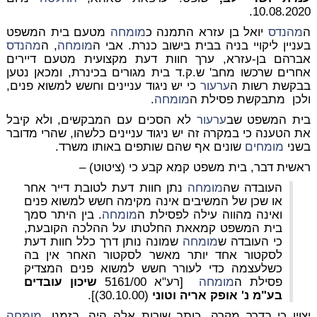
10.08.2020.
ה
מהנדס
יואל בן עזרא התמנה כ
מומחה
מטעם בית המשפט
בעניין ליקויי בניה בבית בישוב כנרת. אבי ה
מומחה
, ה
מהנדס
אברהם בן-עזרא, ערך חוות דעת מקצועית מטעם דיירים
אחרים שרכשו מחב' ש.ק.ד בית מגורים בכינרת, ומכאן נטען
בבקשת רשות ה
ערעור
כי יש ניגוד עניינים וחשש למשוא פנים,
ולכן מתבקשת פסילת ה
מומחה
.
בית המשפט שב
ערעור
לא הסכים עם המבקשים, ולא קיבל
את הטענה כי במקרה זה יש ניגוד עניינים כלשהו, שהרי מדובר
בשני
מומחים
שונים אף שהם שותפים באותו משרד.
ראשית דבר, בית משפט קמא קבע כי (ציטוט) –
העובדה שה
מומחה
נתן חוות דעת לטובת דייר אחר
או שכן של המשיבים אינה מקימה חשש למשוא פנים
ואינה מהווה עילה לפסילת ה
מומחה
. בין היתר סמך
בית המשפט קמאאת החלטתו על ההלכה הקובעת,
כי העובדה ש
מומחה
שמונה נותן דרך כלל חוות דעת
לסקטור אחד יותר מאשר לסקטור האחר אין בה
כשלעצמה כדי לעורר חשש למשוא פנים המצדיק
פסילת ה
מומחה
[רע"א 5161/00
שיכון עובדים
בע"מ נ' אופק אריה וטוני
(30.10.00)].
יצוין כי בדרך מקרה, כותב שורות אלה היה, בזמנו,
מומחה