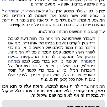
בתיק שיכון עובדים נ' אופק – מטעם הדיירים.
יצוין כי כפי שעולה מפסק הדין של ערכאת ה
ערעור
, ה
מומחה
י'
בן עזרא הוא אשר הפנה את תשומת לב הצדדים ובית
המשפט מיזמתו, לשם גילוי נאות, כי אביו נתן בעבר חוות דעת
מטעם דיירים בישוב כנרת בבית שנבנה על ידי במבקשים.
עוד קבע בית המשפט המחוזי בהחלטתו:
העובדה ששותפו של ה
מומחה
נתן חוות דעת לטובת
דייר בגין ליקויים נטענים בביתו של אותו דייר, אף אם
מדובר בבית צמוד לביתם של המשיבים, אין בה כדי
לעורר חשש למשוא פנים המצדיק פסילת ה
מומחה
.
בניסיון של המבקשים להיבנות מהשקיפות שגילה
ה
מומחה
והטענה כי "לא בכדי מצא לנכון
מומחה
ביהמ"ש, מר יואל בן עזרא, לדווח מיוזמתו" על
העובדות הנ"ל וכי יש בכך כדי ללמד על חוסר
האובייקטיביות שלו, הוא ניסיון מופרך לעדיף אילו
טענות אלה כלל (לא) היו נטענות.
ה
מומחה
צריך להיות נאמן למקצוע
וחזקה עליו כי הוא אכן
נאמן, אובייקטיבי, ולא מטה את חוות דעתו בגלל שיקול
זר. במקרה זה אף לא הוכח שום שיקול זר.