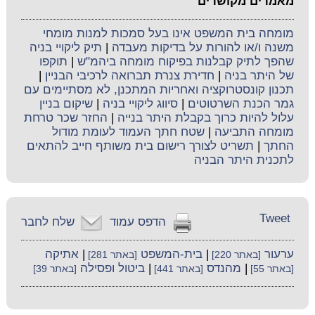
מאמרים מקושרים
מומחה בית המשפט אינו בעל סמכות למנות מומחי
משנה ו/או להורות על בדיקות מעבדה
|
תיק ליקויי בניה
שהפך לתיק קבלנות בפיקוח מומחה ביהמ"ש
|
תוקפו
של היתר בניה
|
חדירת צנרת תברואה לרכיבי הבניין
|
תכנון קונסטרוקציה ואחריות המתכנן, לא מסתיימים עם
גמר הכנת השרטוטים
|
סיווג ליקויי בניה
|
שיקום בניין
עלול להיות כרוך בקבלת היתר בנייה
|
החזר שכר טרחת
מומחה התביעה
|
שטח חתך העמוד לעומת מודול
החתך
|
תשריט לצורך רישום בית משותף חייב להתאים
לתכנית היתר הבניה
Tweet
הדפס עמוד
שלח לחבר
ערעור
|
בית-המשפט
|
אתיקה
[באתר 220]
[באתר 281]
|
מהנדס
|
ביטול ופסילה
[באתר 55]
[באתר 441]
[באתר 39]