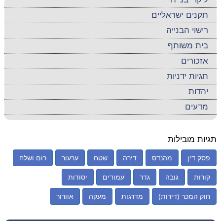
תקנים ישראליים
רישוי הבנייה
בית משותף
אזכורים
תגיות ידניות
יהדות
מדעים
תגיות מובילות
פסק דין
מהנדס
דירה
שטח
ערעור
רום ושלח
קורות
גובה
גדר
עמודים
יסודות
חוק המכר (דירות)
מדרגות
מעקה
אוורור