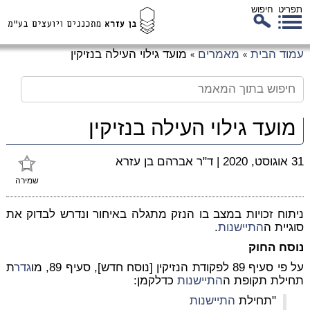
תפריט
חיפוש
לג
עמוד הבית
מאמרים
מועד גילוי העילה בנזיקין
»
»
כן
זי
מועד גילוי העילה בנזיקין
31 אוגוסט, 2020
|
ד"ר אברהם בן עזרא
שמירה
ניתוח זכויות במצב בו הנזק מתגלה באיחור ונדרש לבדוק את
סוגיית ה
התיישנות
.
נוסח החוק
על פי סעיף 89 לפקודת הנזיקין [נוסח חדש], סעיף 89, מו
גדר
ת
תחילת תקופת ה
התיישנות
כדלקמן:
"תחילת
התיישנות