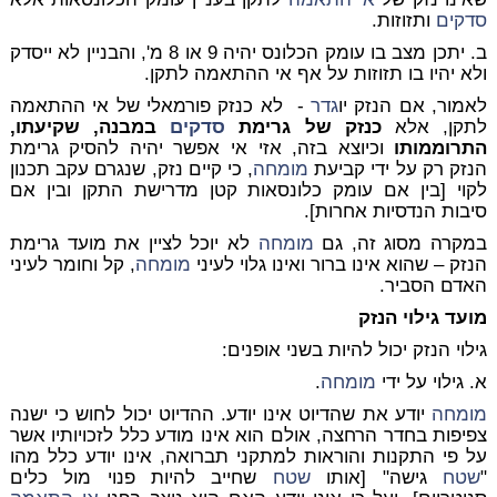
סדקים
ותזוזות.
ב. יתכן מצב בו עומק הכלונס יהיה 9 או 8 מ', והבניין לא ייסדק
ולא יהיו בו תזוזות על אף אי ההתאמה לתקן.
לאמור, אם הנזק יו
גדר
- לא כנזק פורמאלי של אי ההתאמה
לתקן, אלא
כנזק של גרימת
סדקים
במבנה, שקיעתו,
התרוממותו
וכיוצא בזה, אזי אי אפשר יהיה להסיק גרימת
הנזק רק על ידי קביעת
מומחה
, כי קיים נזק, שנגרם עקב תכנון
לקוי [בין אם עומק כלונסאות קטן מדרישת התקן ובין אם
סיבות הנדסיות אחרות
].
במקרה מסוג זה, גם
מומחה
לא יוכל לציין את מועד
גרימת
הנזק
– שהוא אינו ברור ואינו גלוי לעיני
מומחה
, קל וחומר לעיני
האדם הסביר.
מועד גילוי הנזק
גילוי הנזק יכול להיות בשני אופנים:
א. גילוי על ידי
מומחה
.
מומחה
יודע את שהדיוט אינו יודע. ההדיוט יכול לחוש כי ישנה
צפיפות בחדר הרחצה, אולם הוא אינו מודע כלל לזכויותיו אשר
על פי התקנות והוראות למתקני תברואה, אינו יודע כלל מהו
"
שטח
גישה" [אותו
שטח
שחייב להיות פנוי מול כלים