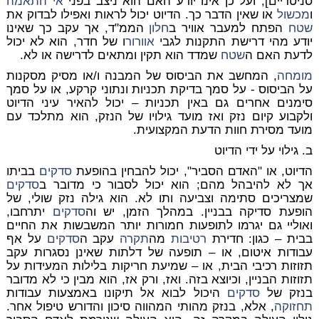
סניטריים], ועל כן אינו יודע האם הוא ניצב בפני
אי התאמה
ו
מכשול
או שאין הדבר כך. הדיוט יכול לראות ואפילו לבדוק את
שטח
הפתח למעבר אוויר ב
חלון
הממ"ד, אך עקב כך שאינו
יודע מהי דרישת התקנות לגבי
אוורור
ו של חדר, הוא לא יכול
לדעת האם ה
שטח
שמדד הוא תקין ומתאים לדרישה או לא.
מומחה
, המחשב את הביסוס של המבנה ו/או מסיק מסקנות
על הביסוס - על סמך בדיקת תכניות ונתוני קרקע, או על סמך
סימנים אחרים גם באין תכניות – יכול להאיר עיני הדיוט
ולקבוע קיום נזק ואז מועד גילויו של הנזק, הוא מתלכד עם
מועד מסירת חוות הדעת המקצועית.
ב. גילוי על ידי הדיוט
הדיוט, או "האדם הסביר", יכול להבחין בהופעת
סדקים
בביתו
אך לא להיבהל מהם; הוא יכול לסבור כי מדובר ב
סדקים
שמצריכים סתימה וצביעה ותו לא. הוא גילה נזק שולי, של
הופעת סדיקה בבניין. במהלך הזמן, יש וה
סדקים
יתרחבו,
ואוליי גם יגרמו לתופעות חמורות יותר המשבשות את החיים
בבית – כגון: חדירת
רטיבות
מה
תקרה
עקב ה
סדקים
על אף
עבודות איטום, או – תופעה של דלתות שאינן נסגרות עקב
תזוזות רכיבי הבית, או – שמיעת חריקות בלילות המעידות על
תזוזות הבניין, וכיוצא בזה. ואז, ורק אז, הוא מבין כי לא מדובר
בנזק של
סדקים
היכול לבוא אל תיקונו באמצעות עבודות
תחזוקה
, אלא, בנזק מהותי המהווה סיכון והדורש טיפול אחר.