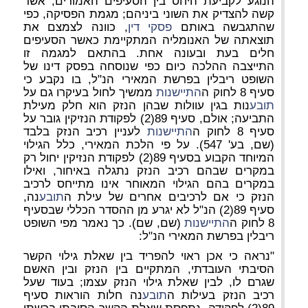
הנוגע לקביעת היחס בין הסעיפים האמורים, אשר
קשה להצדיק את השוני ביניהם; מגמת הפסיקה, כפי
שהתגבשה באותם
פסקי דין
, כוונה לצמצם את
תוצאתה של האנומליה המתקיימת כאשר הסעיפים
חלים בעת ובעונה אחת. בהתאם למגמה זו
התייצבה ההלכה כיום כפי שנוסחה בפסק דינו של
השופט ריבלין בפרשת המאירי הנ"ל, בו נקבע כי
סעיף 8 לחוק ה
התיישנות
ממשיך לחול בעיקרו גם על
תובע
נות בגין עוולות שבהן הנזק הוא חלק מעילת
התביעה; אולם, סעיף 89(2) לפקודת הנזיקין גובר על
סעיף 8 לחוק ה
התיישנות
לעניין רכיב הנזק בלבד
(שם, בע' 547). על פי הלכת המאירי, כלל הגילוי
המיוחד הקבוע בסעיף 89(2) לפקודת הנזיקין יחול רק
במקרים שבהם רכיב הנזק נתגלה באיחור, ואילו
במקרים בהם הגילוי המאוחר אינו מתייחס לרכיב
הנזק כי אם לרכיבים אחרים של עילת ה
תובע
נה,
סעיף 89(2) הנ"ל לא יגרע מן ההסדר הכללי שבסעיף
8 לחוק ה
התיישנות
(שם, שם). כך נאמר מפי השופט
ריבלין בפרשת המאירי הנ"ל:
"נראה כי אכן ראוי להפריד בין שאלת גילוי הקשר
הסיבתי העובדתי, המתקיים בין הנזק ובין האשם
שגרם לו, לבין שאלת גילוי הנזק עצמו; בעוד שעל
רכיב הנזק בעילות ה
תובע
נה חלות הוראות סעיף