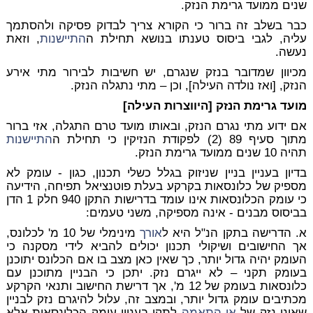
שנים ממועד גרימת הנזק.
כבר בשלב זה ברור כי הקורא צריך לבדוק פסיקה ולהסתמך
עליה, לגבי ביסוס טענתו בנושא תחילת ה
התיישנות
, וזאת
נעשה.
מכיוון שמדובר בנזק שנגרם, יש חשיבות לבירור מתי אירע
הנזק, [ואז נולדה העילה], וכן – מתי נתגלה הנזק.
מועד גרימת הנזק [היווצרות העילה]
אם ידוע מתי נגרם הנזק, ובאותו מועד טרם התגלה, אזי ברור
מתוך סעיף 89 (2) לפקודת הנזיקין כי תחילת ה
התיישנות
תהיה 10 שנים ממועד גרימת הנזק.
בדיון בעניין בניין שניזוק בגלל כשלי תכנון, כגון - עומק לא
מספיק של כלונסאות בקרקע בעלת פוטנציאל תפיחה, הידיעה
כי עומק הכלונסאות אינו עומד בדרישות התקן 940 חלק 1 הדן
בביסוס מבנים - אינה מספיקה, משני טעמים:
א. הדרישה בתקן הנ"ל היא ל
אורך
מינימלי של 10 מ' לכלונס,
אך החישובים ושיקולי תכנון יכולים להביא לידי מסקנה כי
העומק יהיה גדול יותר, כך שאין כאן מצב בו אם הכלונס יתוכנן
בעומק תקני – לא ייגרם נזק. יתכן כי הבניין מתוכנן עם
כלונסאות בעומק של 12 מ', אך דרישת החישוב ותנאי הקרקע
מכתיבים עומק גדול יותר, ובמצב זה, עלול להיגרם נזק לבניין
שאינו נזק של
אי התאמה
לתקן בעניין עומק הכלונסאות אלא