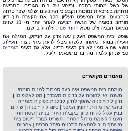
הסיפור מאחורי פסק הדין אורה אברהם היה תביעה בגין נזקים
של כשל מהותי בתכנון וביצוע של בית מגורים. התביעה
נדחתה בערכאות נמוכות ונקבע כי ה
תובע
ים ישלמו שכר טרחה
ל
נתבע
ים, ובית המשפט העליון הפך את הקערה תוך דיון
מורחב בסוגיה של הגשת תביעה לאחר יותר מ- 10 שנים
ממועד הבניה ולכן נושא ה
התיישנות
עלה ולובן שם.
שופטי בית המשפט העליון עשו צדק על הניזוק, המגלה את
העילה במועד מאוחר כלשהו מבלי לדעת מתי נוצרה העילה,
נושא שהוא סמוי לא רק מעיני הדיוט אלא גם מעיני
מומחים
כפי שניתן ללמוד מהדברים שנאמרו לעיל.
מאמרים מקושרים
מומחה בית המשפט אינו בעל סמכות למנות מומחי
משנה ו/או להורות על בדיקות מעבדה
|
מט לאלופים!
|
תיק ליקויי בניה שהפך לתיק קבלנות בפיקוח מומחה
ביהמ"ש
|
מידות החניון המכני
|
סיווג ליקויי בניה
|
שיקום
בניין עלול להיות כרוך בקבלת היתר בנייה
|
שטח חתך
העמוד לעומת מודול החתך
|
תשריט לצורך רישום בית
משותף חייב להתאים לתכנית היתר הבניה
|
אחריות
ופיקוח על הבניה
|
זכויות האזרח מול הוועדה לתכנון