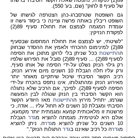
89(2) לפקודה, נתפסת שאלת הקשר הסיבתי ברשתו
של סעיף 8 לחוק" (שם, בע' 550).
גם השופטת שטרסברג-כהן הצטרפה לגישתו של
השופט ריבלין באותה פרשה וציינה כי ביסוד גישה זו
עומדת המגמה לצמצם את תחולת סעיף 89(2)
לפקודת הנזיקין:
"לשיטתי, יש לצמצם את תחולת המחסום שבסעיף
89(2) למינימום ההכרחי ולאמץ את ההסדר שבחוק
ה
התיישנות
ככל שניתן בלי לרוקן מתוכן את הסיפה
לסעיף 89(2) ... סעיף 89(2) סובל את הפירוש שלפיו
רק גילוי הנזק נשלט על-ידי הסיפה של אותו סעיף,
ורק עליו חלה הגבלת 10 השנים מיום אירוע הנזק.
רכיב הקשר הסיבתי שיכול שיתקיים מאוחר יותר
מאירוע הנזק ומהתגלותו, אינו נתפס בהכרח על-ידי
הסיפה לסעיף 89(2). לפיכך, אם הרכיב שלא נתגלה
הוא הקשר הסיבתי בין הנזק שנגלה לבין המעשה
שגרמו, יתחיל מירוץ ה
התיישנות
מאז היוודע הקשר
הסיבתי ומגבלת 10 השנים לא תחול עליו ... אודה, כי
פרשנות זו מלאכותית קמעא ומגמתית יותר מקמעא,
אולם היא לגיטימית. מגמתה להוציא מ
גדר
הגבלת
10 השנים כל שניתן להוציא מ
גדר
ה. ניתן להוציא
מ
גדר
ה כל רכיב שאיננו ב
גדר
התגלות הנזק"."