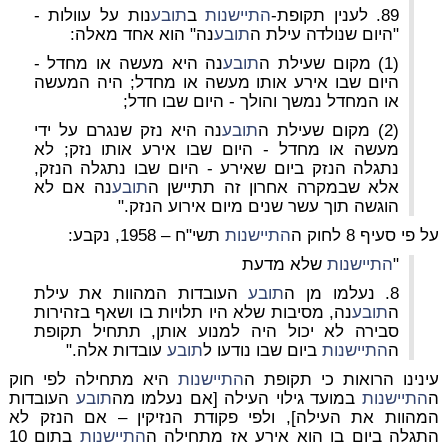
89. לענין תקופת-
התיישנות
ב
תובע
נות על עוולות -
"היום שנולדה עילת ה
תובע
נה" הוא אחד מאלה:
(1) מקום שעילת ה
תובע
נה היא מעשה או מחדל -
היום שבו אירע אותו מעשה או מחדל; היה המעשה
או המחדל נמשך והולך - היום שבו חדל;
(2) מקום שעילת ה
תובע
נה היא נזק שנגרם על ידי
מעשה או מחדל - היום שבו אירע אותו נזק; לא
נתגלה הנזק ביום שאירע - היום שבו נתגלה הנזק,
אלא שבמקרה אחרון זה תתיישן ה
תובע
נה אם לא
הוגשה תוך עשר שנים מיום אירוע הנזק."
על פי סעיף 8 לחוק ה
התיישנות
תשי"ח – 1958, נקבע:
"
התיישנות
שלא מדעת
8. נעלמו מן ה
תובע
העובדות המהוות את עילת
ה
תובע
נה, מסיבות שלא היו תלויות בו ושאף בזהירות
סבירה לא יכול היה למנוע אותן, תתחיל תקופת
ה
התיישנות
ביום שבו נודעו ל
תובע
עובדות אלה."
עינינו הרואות כי תקופת ה
התיישנות
היא מתחילה לפי חוק
ה
התיישנות
במועד גילוי העילה [אם נעלמו מה
תובע
העובדות
המהוות את העילה], ולפי פקודת הנזיקין – אם הנזק לא
התגלה ביום בו הוא אירע אז מתחילה ה
התיישנות
בתום 10