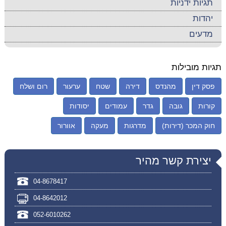
תגיות ידניות
יהדות
מדעים
תגיות מובילות
פסק דין
מהנדס
דירה
שטח
ערעור
רום ושלח
קורות
גובה
גדר
עמודים
יסודות
חוק המכר (דירות)
מדרגות
מעקה
אוורור
יצירת קשר מהיר
04-8678417
04-8642012
052-6010262