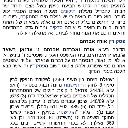
גילוי העילה במקרה זה, היא העילה שגורמת לאדם הסביר
להזעיק
מומחה
ולהגיש תביעת נזיקין בשל מצבו הירוד של
הבית, להבדיל מעילת
תיקונים
מעליה האדם הסביר יכול
לוותר, הוא ביום בו רואים כי יש נזילת מים מה
תקרה
, ביום בו
ברור כי הרעשים בלילות אינם חלום אלא מציאות של תזוזת
הבית, ביום בו רואים כי אותם
סדקים
זניחים גדלו בממדיהם
ורואים דרכם את הנוף מחוץ לבית... אז מתגלה העילה.
פסק דין
אורה אברהם
מדובר בע"א
אורה ואברהם אברהם נ' עדנאן רשאד
וג'בארין איברהים,
בית המשפט העליון, שופטים: ד' ביניש, א'
א' לוי, מ' נאור, הנסמך גם על דברים שנאמרו על ידי שופטים
אחרים כפי שיפורט, ולהלן ציטוט חשוב מ
פסק דין
זה אשר קבע
הלכה בעניין הנדון:
"שאלת היחס בין סעיף 89(2) לפקודת הנזיקין לבין
סעיף 8 לחוק ה
התיישנות
נדונה רבות בפסיקה (ראו:
ע"א 244/81 פתאל נ' קופת חולים של ההסתדרות
הכללית של העובדים בארץ ישראל,פ"ד ל"ח (3) 673;
ע"א 148/89 שיכון עובדים בע"מ נ' עיזבון בליבאום
ז"ל, פ"ד מט (5) 485, 511-502 (להלן: פרשת שיכון
עובדים); י' גלעד "
התיישנות
בנזיקין - הצעה לשינוי
החוק" משפטים יט (תשי"ט) 81, 141-138, וכן בע'
369 ואילך). לא בכדי התעוררו קשיים רבים בכל