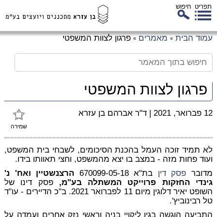
תפריט
חיפוש
לג
עמוד הבית
מאמרים
פרגון לצוות המשפטי
»
»
כן
זי
פרגון לצוות המשפטי
12 פברואר, 2021
|
ד"ר אברהם בן עזרא
שמירה
לא תמיד זוכה העמל בהכנת הסיכומים, לשבחי בית המשפט,
ועוד פחות מזה - במצב בו יצא מהמשפט, וחצי תאוותו בידו.
מדובר
פסק דין
בת"א 670099-05-18
הרצנשטיין ואח' נ'
גינדי החזקות פרוייקט המשתלה בע"מ,
פסק דינו של
השופט יאיר דלוגין מיום 11 לפברואר 2021. ב"כ הדיירים - עו"ד
טל רבינוביץ'.
התביעה הוגשה בגין ליקויי בניה וראשי נזק אחרים ועמדה על