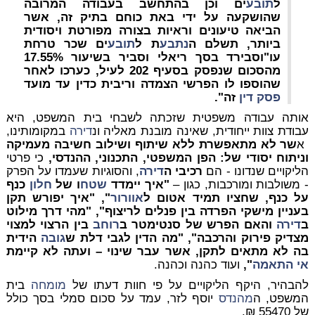
ל
תובע
ים וכן בהתחשב בעבודה המרובה
שהושקעה על ידי באת כוחם בתיק זה, אשר
הביאה טיעונים וראיות בצורה מפורטת ויסודית
ביותר, תשלם ה
נתבע
ת ל
תובע
ים שכר טרחת
עו"וסבירד בסך ריאלי וסביר בשיעור 17.55%
מהסכום שנפסק בסעיף 202 לעיל, כערכו לאחר
שהוספו לו הפרשי הצמדה וריבית כדין עד מועד
פסק דין
זה".
אותה עבודה משפטית שזכתה לשבחי בית המשפט, היא
עבודת צוות ייחודית, שאינה מובנת מאליה ונ
דירה
במקומותינו,
א
שר לא מתאפשרת ללא שיתוף ושילוב חשיבה מעמיקה
וניתוח יסודי של: הפן המשפטי, התכנוני, ההנדסי,
כי פרטי
הליקויים שנדונו - הם
רכיבי ה
דירה
, והסוגיות שעמדו על הפרק
- משולבות ומורכבות, כגון –
"איך יימדד
שטח
ו של
חלון
כנף
על כנף, שחציו תמיד אטום ל
אוורור
", "איך יפורש תקן
בעניין מישקי הפרדה בין פנלים לריצוף", "מהי דרך מילוט
ב
דירה
והאם הפרש של סנטימטר ב
רוחב
בין הרצוי למצוי
מצדיק פירוק והרכבה", "מה הדין לגבי דלת ש
גובה
הידית
בה לא מתאים לתקן, אשר עבר שינוי – ועתה לא קיימת
אי התאמה
",
ועוד כהנה וכהנה.
להבהיר, היקף הליקויים על פי חוות דעתו של
מומחה
בית
המשפט, ה
מהנדס
יוסף לזר, עמד על סכום סמלי בסך כולל
של 55470 ₪.