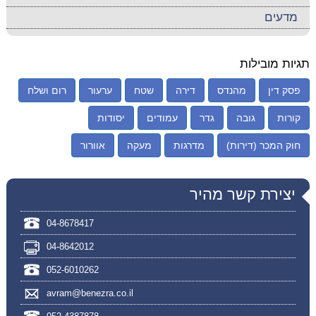
מדעים
תגיות מובילות
פסק דין
מהנדס
דירה
שטח
ערעור
רום ושלח
קורות
גובה
גדר
עמודים
יסודות
חוק המכר (דירות)
מדרגות
מעקה
אוורור
יצירת קשר מהיר
04-8678417
04-8642012
052-6010262
avram@benezra.co.il