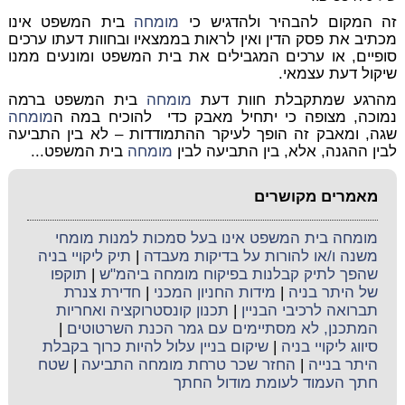
זה המקום להבהיר ולהדגיש כי
מומחה
בית המשפט אינו
מכתיב את פסק הדין ואין לראות בממצאיו ובחוות דעתו ערכים
סופיים, או ערכים המגבילים את בית המשפט ומונעים ממנו
שיקול דעת עצמאי.
מהרגע שמתקבלת חוות דעת
מומחה
בית המשפט ברמה
נמוכה, מצופה כי יתחיל מאבק כדי להוכיח במה ה
מומחה
שגה, ומאבק זה הופך לעיקר ההתמודדות – לא בין התביעה
לבין ההגנה, אלא, בין התביעה לבין
מומחה
בית המשפט...
מאמרים מקושרים
מומחה בית המשפט אינו בעל סמכות למנות מומחי
משנה ו/או להורות על בדיקות מעבדה
|
תיק ליקויי בניה
שהפך לתיק קבלנות בפיקוח מומחה ביהמ"ש
|
תוקפו
של היתר בניה
|
מידות החניון המכני
|
חדירת צנרת
תברואה לרכיבי הבניין
|
תכנון קונסטרוקציה ואחריות
המתכנן, לא מסתיימים עם גמר הכנת השרטוטים
|
סיווג ליקויי בניה
|
שיקום בניין עלול להיות כרוך בקבלת
היתר בנייה
|
החזר שכר טרחת מומחה התביעה
|
שטח
חתך העמוד לעומת מודול החתך