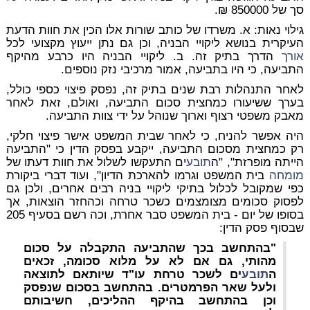
סך של 850000 ₪.
גילוי נאות:
א. משרדו של כותב שורות אלו הכין את חוות הדעת
העיקרית בנושא ליקויי הבניה, וכן גם נתן ייעוץ מקצועי לכל
אורך
הדרך בתיק זה. ב. ליקויי הבניה היו כרבע מהיקף
התביעה, כי היו בתביעה, אמור מרכיבי נזק נוספים.
לאחר התנהלות רבת שנים בתיק זה, נפסק פיצוי כספי כולל,
בערך ששיעורו כמחצית סכום התביעה, ואולם, זאת לאחר
מאבק משפטי רצוף וארוך שנוהל על ידי צוות התביעה.
היה אפשר להניח, כי לאחר שבית המשפט אישר פיצוי חלקי,
רק כמחצית מסכום התביעה, ייקבע בפסק הדין כי "התביעה
הייתה מופרזת", "ה
תובע
ים התעקשו לשלול את חוות דעתו של
מומחה
בית המשפט וגרמו להארכת הדיון", ועוד דברי ביקורת
כפי שמקובל לכלול בתיקי ליקויי בניה רבים אחרים, ולכן גם
לפסוק סכומים מצומצמים כשכר טרחה וכהחזר הוצאות, אך
בסופו של יום - בית המשפט סבר אחרת, וכה רשם בסעיף 205
שבסוף פסק הדין:
"בהתחשב בכך שהתביעה התקבלה על סכום
מהותי, גם אם לא על מלוא סכומה, זכאים
ה
תובע
ים לשכר טרחת עו"ד שיותאם לתוצאה
ולעל שאר הפרמטרים. בהתחשב בסכום שנפסק
וכן בהתחשב בהיקף ההליכים, חשיבותם