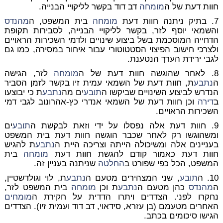
חוות דעת של ה
מומחה
דב דוד בקשר לליקויי הבנייה.
7. בתיק ניתנה חוות דעת
מומחה
בית המשפט, ה
מהנדס
והשמאי יוסף לזר, בקשר לליקויי הבנייה, לסבירות תקופת
הדחייה המוסכמת בשל ביצוע שינויים ולדמי השכירות הראויים
ולצרכי חישוב הפיצוי הסטטוטורי עבור איחור במסירה, כמו גם
לגבי ירידת הערך הנטענת.
8. לאחר שהוגשה חוות דעת של ה
מומחה
לזר, הגישה
ה
נתבע
ת, חוות דעת של השמאי עמית זיו בקשר לזמן הסביר
הנדרש לביצוע השינויים שביקשו ה
תובע
ים מה
נתבע
ת כי יבוצעו
ב
דירה
וכן חוות דעת של השמאי אנדרי כץ-אהרונוב לגבי דמי
השכירות הראויים.
9. חוות דעת אלה נפסלו על ידי וזאת לבקשת ה
תובע
ים
ומשהוגשו רק לאחר שכבר הוגשה חוות דעת בית המשפט
בעניינים אלה ומשיכולה הייתה וצריכה היית ה
נתבע
ת להגיש
חוות דעת כאמור קודם להגשת חוות דעת
מומחה
בית
המשפט, הכל כפי שפורט ב
החלטה
שניתנה בעניין זה.
10. ה
תובע
, שני המצהירים מטעם ה
נתבע
ת, לוי וגולדשטיין,
ה
מהנדס
כהן מטעם ה
נתבע
ת וכן
מומחה
בית המשפט לזר,
נחקרו לפני. הצדדים ויתרו הדדית על חקירת ה
מומחים
האחרים מטעמם (בן עזרא, סידאוי, דב דוד ועמית זיו). הצדדים
הגישו סיכומים בכתב.