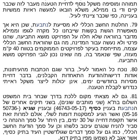
תמוהה ומוסיפה משקל נוסף לדחיית הטענה מעבר לזה שכבר
קיים ודי בו ממילא, משלא הובאו למעשה ראיות ממשיות
בעניינה, כפי שכבר ציינתי לעיל.
79. החלטת החשב הכללי לא מסייעת ל
נתבע
ת, שכן היא אך
מאפשרת הגשת בקשות שייבחנו כל מקרה לגופו וממילא
מדובר בהוראה שלא חלה על הפרויקט מושא התביעה, שהנו
פרטי ולא נעשה עבור המדינה, מה גם שהוראת החשב הכללי
עצמה, מתייחסת בעיקר לפרויקטים הממוקמים בטווח 40 ק"מ
מעזה, שפי שנאמר בה, מה שאינו נכון לגבי הפרויקט מושא
התביעה.
80. נוכח כל האמור לעיל, ברור שגם הכתבות מהעיתונות,
אודות דרישות/הודעת התאחדות הקבלנים, בדבר דחיית
מסירות בחודשיים ימים, אינן יכולות לייצר משקל ראייתי
כנדרש לקבלת הטענה.
81. גם לא מצאתי מקום ללכת בדרך שבחר בית המשפט
השלום בת"א (שני מותבים שונים), בשני תיקים אחרים של
ה
נתבע
ת בעניין
כסיף
(46743-05-17) ובעניין
שגיא
(50736-
05-16) ואשר הגיע למסקנות דומות לשלי, אולם למרות זאת
אישר תקופת דחייה של 30 ימים, בין היתר על סמך ההנחה כי
סביר להניח
שנגרם עיכוב כלשהו וכן על סמך הודעת החשב
הכללי, כמו גם על סמך דברים שגולדשטיין העיד בתיק כסיף,
אשר אגב לא נשמעו מפיו בתיק דנא.