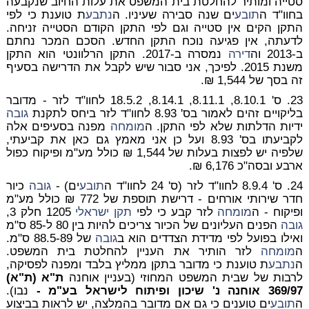
סטייה ומותיר להחלטת בית המשפט את עלות החיוב שנקבעה
בחוו"ד ה
תובע
ים שנה סבירה שעיניו. ה
נתבע
ת טוענת כי לפי
התקן הקים אין סטייה וגם לפי התקן הקודם הסטייה זניחה.
לדעתה, אין פגיעה נוכח התקן החדש. הסכם המכר נחתם
ב-2013 וה
דירה
נמסרה ב-2017. התקן הרלוונטי הוא התקן
משנת 2015. לפיכך, אני סבור שיש לקבל את הדרישה בסעיף
זה בסך של
1,544 ₪
.
23.
ס' 8.10.1, 8.11.1, 8.14.1, 18.5.2 לחוו"ד לזר
- מדובר
בליקויים זהים לאמור בס' 8.93 לחוו"ד לזר ביחס לתקנת
גובה
ידיות הדלתות שלא לפי התקן. ה
מומחה
מפנה בסעיפים אלה
לקביעתו בס' 8.93 ועל כן אני מאמץ גם כאן את קביעתי,
שלפיה יש לפצות בעלות של 1,544 ₪ כולל מע"מ ופיקוח כפול
ארבע ובסה"כ
6,176 ₪
.
24.
ס' 8.9.4 לחוו"ד לזר (ס' 24 לחוו"ד ה
תובע
ים) -
גובה
כיור
חדר שירותי אורחים - דרישת תוספת של 772 ₪ כולל מע"מ
ופיקוח
- ה
מומחה
לזר קבע כי לפי
תקן ישראלי
1205 חלק 3,
גובה
הפנים העליונים של הכיור צריכים להיות בין 80 ל-85 ס"מ
ואילו בפועל לפי מדידת הצדדים הוא ב
גובה
של 88.5-89 ס"מ.
ה
מומחה
לזר הותיר את העניין להחלטת בית המשפט.
ה
נתבע
ת טוענת כי מדובר
בתקן ממליץ בלבד
ומפנה לפסיקה,
לרבות של שבית המשפט המחוזי (בעניין אוחנה
ת"א (ת"א)
369/97 אוחנה נ' שיכון ופיתוח לישראל בע"מ -
נבו).
ה
תובע
ים טוענים כי גם אם מדובר בהמלצה, יש לראות בביצוע