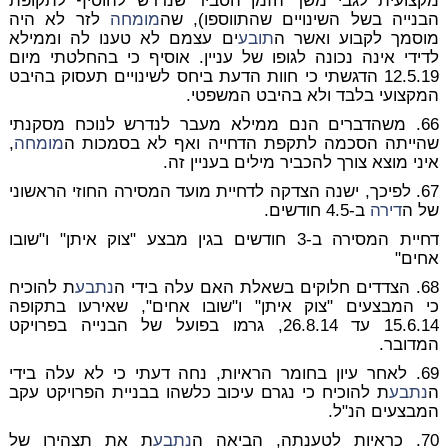
מקצועית לגבי משך הזמן הסביר שנדרש להוסיף לתקופת
הבנייה בשל השינויים שהתווספו), שה
מומחה
לזר לא היה
מוסמך לקבוע ואשר ה
תובע
ים עצמם לא טענו לה וממילא
לדידי אינה נכונה לגופו של עניין. אוסיף כי בהחלטתי מיום
12.5.19 הדגשתי כי חוות הדעת ביחס לשינויים תעסוק בהיבט
המקצועי בלבד ולא בהיבט המשפטי.
66. משהדברים הנם ממילא מעבר לנדרש לנוכח מסקנתי
שהייתה הסכמה לתקפת הדחייה ואף לא בסמכות ה
מומחה
,
איני מוצא צורך להכביר מילים בעניין זה.
67. לפיכך, ישנה הצדקה לדחיית מועד המסירה החוזי הראשוני
של ה
דירה
ב-
4.5 חודשים
.
דחיית המסירה ב-3 חודשים בגין מבצע "צוק איתן" ו"שובו
אחים"
68. הצדדים חלוקים בשאלת האם עלה בידי ה
נתבע
ת להוכיח
כי המבצעים "צוק איתן" ו"שובו אחים", שאירעו בתקופה
15.6.14 עד 26.8.14, גרמו בפועל של הבנייה בפרויקט
המדובר.
69. לאחר עיון בחומר הראיות, נחה דעתי כי לא עלה בידי
ה
נתבע
ת להוכיח כי נגרם עיכוב כלשהו בבניית הפרויקט עקב
המבצעים הנ"ל.
70. כראיות לטענתה, הביאה ה
נתבע
ת את תצהירו של