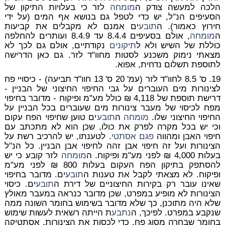
הלכה למעשה צודק ה
מומחה
לזר כי בעלויות התיקון של
הסעיפים הנ"ל, יש כדי לטפל גם בנושא אף המים (על ידי
חירוץ כאמור). ה
תובע
ים אמנם לא מקבלים את קביעות
ה
מומחה
, אולם בסעיפים 8.4.4 עד 8.4.9 ועותרים להחלפה
כוללת של השיש ולא ל
תיקונים
נקודתיים, אולם גם לכך לא
מצאתי נימוק משכנע לסטות מחוו"ד לזר. גם כאן הדרישה
לתוספת תשלום נדחית, אפוא.
19.
ס' 8.5 לחוו"ד לזר (עמ' 20 ס' 13 חוו"ד תביעה) - כיסויי פח
לצינורות מים העוברים על גבי החיפוי החיצוני של הבניין -
דרישת תוספת של 4,118 ₪ כולל מע"מ ופיקוח
- מדובר בחיפוי
מפח לכיסוי של מעבר צינורות מים שעוברים בכל הבניין על
החיפוי החיצוני שלו.
מומחה
ה
תובע
ים טוען שחיפוי הפח עקום
וכי יש בכל מקרה לפרק את כולו, שכן הוא לא מתכתב עם
חיפוי האבן ומהווה
פגם אסתטי
. לטענתו, יש להרכיב רשת על
הצינורות ועל זה חיפוי אבן זהה לחיפוי אבן הבניין. כל הנ"ל
בעלות 4,000 ₪ לפני מע"מ ופיקוח. ה
מומחה
לזר קובע כי יש
להסתפק בתיקון הפח העקום בעלות 800 ₪ לפני מע"מ
ופיקוח. לא מצאתי לקבל את טענות ה
תובע
ים. מדובר בחיפוי
שאינו עובר רק בקירות החיצוניים של דירת ה
תובע
ים. כיסוי
הצינורות לא מופיע במפרט, שכן מדובר כנראה במעבר מאולץ
שלא היה מתוכנן, כך שלא מדובר בשימוש בחומר השונה ממה
שנקבע במפרט. לפיכך, ה
נתבע
ת הייתה רשאית לעשות שימוש
בחומר שבחרה מסוג פח, כדי לכסות את הצינורות. אסתטיקה