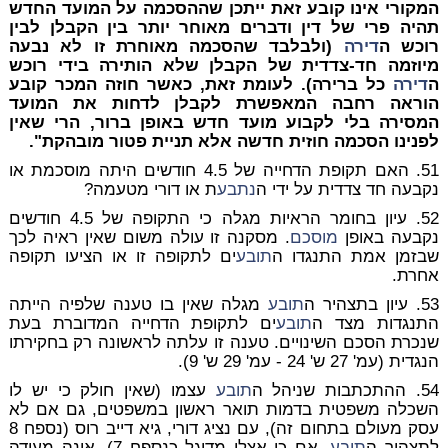
המקורי אינו קובע זאת ייתכן שההסכמה על המועד החדש
תהיה פרי של דין ודברים מאוחר יותר בין הקבלן לבין
רוכש ה
דירה
(ולבלבד שהסכמה מאוחרת זו לא נבעה
מיוזמה חד-צדדית של הקבלן שלא הותירה בידי רוכש
ה
דירה
כל ברירה)
. לעומת זאת, כאשר חוזה המכר קובע
הוראה רחבה המאפשרת לקבלן לדחות את המועד
המסירה בלי לקבוע מועד חדש באופן ברור, הרי שאין
לפנינו הסכמה חוזית חדשה אלא תניית פטור מובהקת".
51. האם תקופת הדחייה של 4.5 חודשים היתה מוסכמת או
נקבעה חד צדדית על ידי ה
נתבע
ת או דורי מטעמה?
52. עיון בחומר הראיות מגלה כי התקופה של 4.5 חודשים
נקבעה באופן
מוסכם
. מסקנה זו עולה משום שאין ראיה לכך
שבזמן אמת התנגדו ה
תובע
ים לתקופה זו או הציעו תקופה
אחרת.
53. עיון בתצהיר ה
תובע
מגלה שאין בו טענה שלפיה הייתה
התנגדות מצד ה
תובע
ים לתקופת הדחייה המדוברת בעת
שנכרת הסכם השינויים. טענה זו עלתה לראשונה רק בחקירתו
הנגדית (עמ' 27 ש' 24 - עמ' 29 ש' 9).
54. ההתכתבות שניהל ה
תובע
עצמו (שאין חולק כי יש לו
השכלה משפטית בדמות תואר ראשון במשפטים, גם אם לא
עסק מעולם בתחום זה), עם נציג דורי, גיא דייב רוס (נספח 8
לתצהיר ה
תובע
, אם כי אצלי מדוגל כנספח 7), אינה מעידה