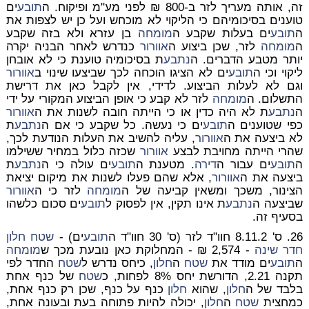
זה, אותה מעריך לזר ב-800 ₪ לפני מע"מ ופיקוח. ה
תובע
ים
טוענים בסיכומיהם כי הליקוי לא מוכחש ועל כן יש לצפות את
ה
תובע
ים בעלות שקבע ה
מומחה
בן עזרא ולא בזה שקבע
ה
מומחה
לזר, שכן ביצוע ה
אוורור
כנדרש לאחר הבניה יקרה
יותר מטבע הדברים. ה
נתבע
ת בסיכומיה טוענת כי לא אובחן
ליקוי וכי ה
תובע
ים לא הציגו הוכחה לכך שביצעו שינוי ב
אוורור
וגם לא לעלות הביצוע. לדידי, אין לקבל כאן את דרישת
התשלום. ה
מומחה
לזר לא קבע כי אופן הביצוע המקורי על ידי
ה
נתבע
ת לא היה כדין או כי הייתה חובה לשנות את ה
אוורור
כפי שטוענים ה
תובע
ים כי נעשה. כל שקבע כי אם ה
נתבע
ת
לא ביצעה את ה
אוורור
, עליה להשיב את העלות הנודעת לכך,
שהרי הייתה מחויבת לבצע
אוורור
שכזה כלול במחיר ששילמו
ה
תובע
ים עבור ה
דירה
. מטענת ה
תובע
ים עולה כי ה
נתבע
ת
ביצעה את ה
אוורור
, אלא שהם פעלו לשנות את מיקום יציאת
הצינור, משכך ומשאין קביעה של ה
מומחה
לזר כי ה
אוורור
שביצעה ה
נתבע
ת אינו תקין, אין לפסוק ל
תובע
ים סכום כלשהו
בסעיף זה.
26.
ס' 8.11.2 חוו"ד לזר (ס' 30 חוו"ד ה
תובע
ים) -
שטח
חלון
חדר שינה
- 2,574 ₪ -
המחלוקת כאן נובעת מכך ש
מומחה
ה
תובע
ים מודד את
שטח
ה
חלון
, כיחס נדרש ל
שטח
החדר לפי
תקנה 2.21, הדורשת יחס 8% לפחות, כ
שטח
של כנף אחת
בלבד של ה
חלון
, שהוא
חלון
כנף על כנף, שכן רק כנף אחת,
כמחצית
שטח
ה
חלון
, יכולה להיות פתוחה בעת ובעונה אחת,