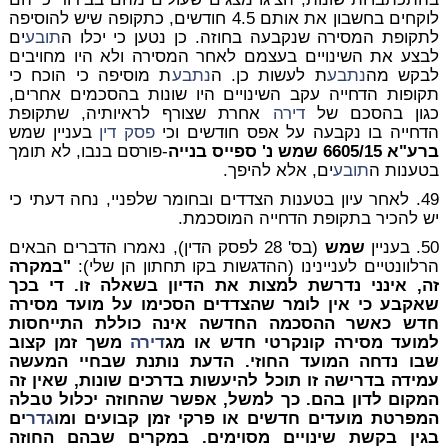
לוקחים בחשבון את אותם 4.5 חודשים, כתקופה שיש להוסיפה
לתקופת המסירה שנקבעה בחוזה. כן נטען כי יכלו ה
תובע
ים
לבצע את השינויים בעצמם לאחר המסירה ולא היו מחויבים
לבקש מה
נתבע
ת לעשות כן. ה
נתבע
ת מוסיפה כי הוכח כי
תקופות הדחייה עקב השינויים היו שונות בהסכמים אחרים,
כגון בהסכם של
דירה
אחרת שצורף לראיותיה, שתקופת
הדחייה בו נקבעה על אפס חודשים וכי
פסק דין
בעניין שמש
ברע"א 6605/15 שמש נ' ספייס בנייה
-פורסם בנבו, לא תומך
בטענות ה
תובע
ים, אלא להיפך.
49. לאחר עיון בטענות הצדדים ובחומר שלפניי, נחה דעתי כי
יש להכיר בתקופת הדחייה המוסכמת.
50. בעניין
שמש
(בס' 28 לפסק הדין), נאמרו הדברים הבאים
הרלוונטיים לעניינינו (ההדגשות בקו תחתון הן שלי):
"במקרה
זה, אינני נדרשת למצות את הדיון בשאלה זו. די בכך
שאקבע כי אין לומר שהצדדים הסכימו על מועד מסירה
חדש כאשר ההסכמה החדשה אינה כוללת התייחסות
למועד מסירה קונקרטי חדש או מג
דירה
משך זמן קצוב
שבו נדחה המועד החוזי. הדעת נותנת שבחיי המעשה
עמידה בדרישה זו תוכל להיעשות בדרכים שונות, שאין זה
המקום לדון בהם. כך למשל, אפשר שהחוזה יכלול טבלה
המפרטת מועדים חדשים או פרקי זמן קבועים ומו
גדר
ים
בגין בקשת שינויים מסוימים.
במקרים שבהם החוזה