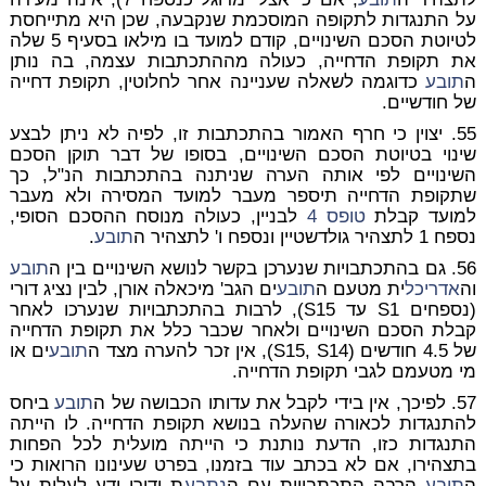
על התנגדות לתקופה המוסכמת שנקבעה, שכן היא מתייחסת
לטיוטת הסכם השינויים, קודם למועד בו מילאו בסעיף 5 שלה
את תקופת הדחייה, כעולה מההתכתבות עצמה, בה נותן
ה
תובע
כדוגמה לשאלה שעניינה אחר לחלוטין, תקופת דחייה
של חודשיים.
55. יצוין כי חרף האמור בהתכתבות זו, לפיה לא ניתן לבצע
שינוי בטיוטת הסכם השינויים, בסופו של דבר תוקן הסכם
השינויים לפי אותה הערה שניתנה בהתכתבות הנ"ל, כך
שתקופת הדחייה תיספר מעבר למועד המסירה ולא מעבר
למועד קבלת
טופס 4
לבניין, כעולה מנוסח ההסכם הסופי,
נספח 1 לתצהיר גולדשטיין ונספח ו' לתצהיר ה
תובע
.
56. גם בהתכתבויות שנערכן בקשר לנושא השינויים בין ה
תובע
וה
אדריכל
ית מטעם ה
תובע
ים הגב' מיכאלה אורן, לבין נציג דורי
(נספחים S1 עד S15), לרבות בהתכתבויות שנערכו לאחר
קבלת הסכם השינויים ולאחר שכבר כלל את תקופת הדחייה
של 4.5 חודשים (S15, S14), אין זכר להערה מצד ה
תובע
ים או
מי מטעמם לגבי תקופת הדחייה.
57. לפיכך, אין בידי לקבל את עדותו הכבושה של ה
תובע
ביחס
להתנגדות לכאורה שהעלה בנושא תקופת הדחייה. לו הייתה
התנגדות כזו, הדעת נותנת כי הייתה מועלית לכל הפחות
בתצהירו, אם לא בכתב עוד בזמנו, בפרט שעינונו הרואות כי
ה
תובע
הרבה התכתבויות עם ה
נתבע
ת ודורי ידע לעלות על