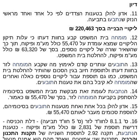
דיון
11. אדון להלן בטענות הצדדים לפי כל אחד ואחד מראשי
הנזק ש
נתבע
ו בתביעה.
ליקויי הבנייה בסך 220,463 ₪
12.
מומחה
בית המשפט קבע בחוות דעתו כי עלות תיקון
הליקויים שמצא עומדת על 55,470 כולל מע"מ ופיקוח, תוך כך
שהשאיר שורה של ליקויים נוספים, בסך של 63,320 ₪ כולל
מע"מ ופיקוח, להחלטת בית המשפט.
13. ה
תובע
ים עותרים קודם לאימוץ מה שקבע ה
מומחה
לזר
בחוות דעתו ולתוספת חיוב בגין הסכום שהותיר להחלטת בית
המשפט, כמו גם תוספת עבור ליקויים נוספים כאלה ואחרים
שה
מומחה
לא קיבל בהם את טענות ה
תובע
ים.
14. ה
נתבע
ת לעומת זאת מבקשת מבית המשפט בסיכומיה
להסתפק בקביעת ה
מומחה
לזר, בסך של 55,470 ₪ כאמור.
15. אדון להלן בכל אחת ואחת מטענות ה
תובע
ים בסיכומיהם,
להוספת סכומים מעבר לאותם 55,470 ₪.
16.
ס' 8.1.1 לחוו"ד לזר (ס' 5 חוו"ד תביעה) - דלת הכניסה -
דרישת תוספת של 2,831 ₪ כולל מע"מ ופיקוח
- כטענת
ה
נתבע
ת, תקנה 2.92 לתוספת השנייה של
תקנות התכנון
והבניה
, מפרטת שני אמצעים, שאחד מהם הוא אמנם מנעול