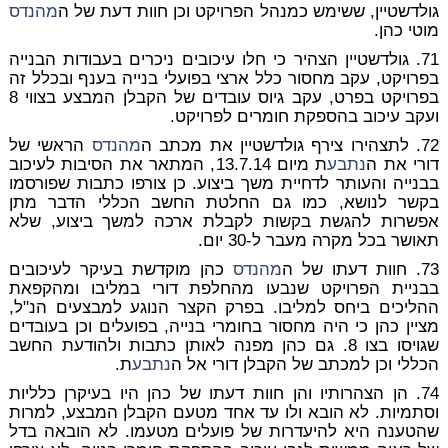
גולדשטיין, ששימש כמנהל הפרויקט וכן חוות דעת של ה
מהנדס
מוטי כהן.
71. גולדשטיין הצהיר כי חלו עיכובים ניכרים בעבודות הבנייה
בפרויקט, עקב מחסור כלל ארצי בפועלי בנייה בענף ובכלל זה
בפרויקט בפרט, עקב גיוס עובדים של הקבלן המבצע בצווי 8
ועקב עיכוב בהספקת חומרים לפרויקט.
72. לתצהירו צירף גולדשטיין את מכתב ה
מהנדס
הראשי של
דורי את ה
נתבע
ת מיום 13.7.14, המתאר את הסיבות לעיכוב
בבנייה והעותר לדחיית משך ביצוע. כן צורפו כתבות שפורסמו
בקשר לנושא, כמו גם החלטת החשב הכללי הדבר מתן
אפשרות להגשת בקשות לקבלת ארכה למשך ביצוע, שלא
תאושר בכל מקרה מעבר ל-30 יום.
73. חוות דעתו של ה
מהנדס
כהן מוקדשת בעיקר לעיכובים
בבניית הפרויקט שנבעו מהחלפת דורי במליבו ומהקפאת
ההליכים ביחס למליבו. בפרק הקצר הנוגע למבצעים הנ"ל,
מציין כהן כי היה מחסור בחומרי בנייה, בפועלים וכן בעובדים
שגויסו בצו 8. גם כהן מפנה לאותן כתבות ולהודעת החשב
הכללי וכן למכתב של הקבלן דורי אל ה
נתבע
ת.
74. הן הצהרותיו והן חוות דעתו של כהן היו בעיקרן כלליות
וסתמיות. לא הובא ולו עד אחד מטעם הקבלן המבצע, למרות
שהטענה היא להיעדרות של פועלים מטעמו. לא הובאה בדל