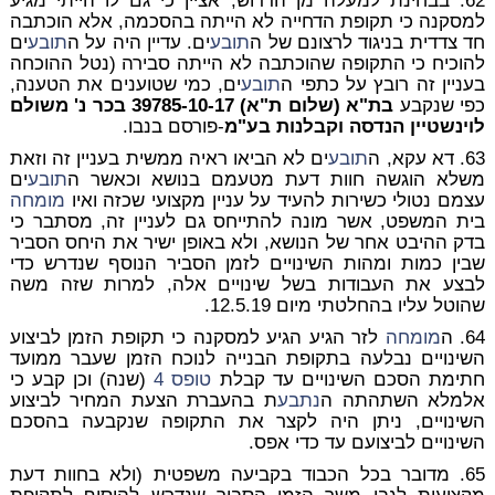
62. בבחינת למעלה מן הדרוש, אציין כי גם לו הייתי מגיע
למסקנה כי תקופת הדחייה לא הייתה בהסכמה, אלא הוכתבה
חד צדדית בניגוד לרצונם של ה
תובע
ים. עדיין היה על ה
תובע
ים
להוכיח כי התקופה שהוכתבה לא הייתה סבירה (נטל ההוכחה
בעניין זה רובץ על כתפי ה
תובע
ים, כמי שטוענים את הטענה,
כפי שנקבע
בת"א (שלום ת"א) 39785-10-17 בכר נ' משולם
לוינשטיין הנדסה וקבלנות בע"מ
-פורסם בנבו.
63. דא עקא, ה
תובע
ים לא הביאו ראיה ממשית בעניין זה וזאת
משלא הוגשה חוות דעת מטעמם בנושא וכאשר ה
תובע
ים
עצמם נטולי כשירות להעיד על עניין מקצועי שכזה ואיו
מומחה
בית המשפט, אשר מונה להתייחס גם לעניין זה, מסתבר כי
בדק ההיבט אחר של הנושא, ולא באופן ישיר את היחס הסביר
שבין כמות ומהות השינויים לזמן הסביר הנוסף שנדרש כדי
לבצע את העבודות בשל שינויים אלה, למרות שזה משה
שהוטל עליו בהחלטתי מיום 12.5.19.
64. ה
מומחה
לזר הגיע הגיע למסקנה כי תקופת הזמן לביצוע
השינויים נבלעה בתקופת הבנייה לנוכח הזמן שעבר ממועד
חתימת הסכם השינויים עד קבלת
טופס 4
(שנה) וכן קבע כי
אלמלא השתהתה ה
נתבע
ת בהעברת הצעת המחיר לביצוע
השינויים, ניתן היה לקצר את התקופה שנקבעה בהסכם
השינויים לביצועם עד כדי אפס.
65. מדובר בכל הכבוד בקביעה משפטית (ולא בחוות דעת