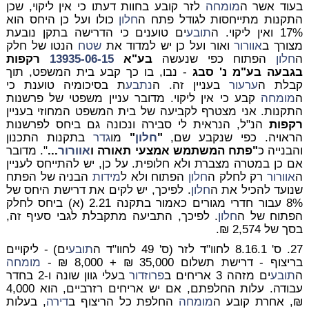
בעוד אשר ה
מומחה
לזר קובע בחוות דעתו כי אין ליקוי, שכן
התקנות מתייחסות לגודל
פתח ה
חלון
כולו
ועל כן היחס הוא
17% ואין ליקוי. ה
תובע
ים טוענים כי הדרישה בתקן נובעת
מצורך ב
אוורור
ואור ועל כן יש למדוד את
שטח
הנטו של חלק
ה
חלון
הפתוח כפי שנעשה
בע"א
13935-06-15
רקפות
בגבעה בע"מ נ' סבג
- נבו, בו כך קבע בית המשפט, תוך
קבלת ה
ערעור
בעניין זה. ה
נתבע
ת בסיכומיה טוענת כי
ה
מומחה
קבע כי אין ליקוי. מדובר עניין משפטי של פרשנות
התקנות. אני מצטרף לקביעה של בית המשפט המחוזי בעניין
רקפות
הנ"ל, הנראית לי סבירה ונכונה גם ביחס לפרשנות
הראויה. כפי שנקבע שם,
"
חלון
"
מו
גדר
בתקנות התכנון
והבנייה כ
"פתח המשתמש אמצעי תאורה ו
אוורור
...
". מדובר
אם כן במטרה
מצברת
ולא חלופית. על כן, יש להתייחס לעניין
ה
אוורור
רק לחלק ה
חלון
הפתוח ולא ל
מידות
הבניה של הפתח
שנועד להכיל את ה
חלון
. לפיכך, יש לקים את דרישת היחס של
8% עבור חדרי מגורים כאמור בתקנה 2.21 (א) ביחס לחלק
הפתוח של ה
חלון
. לפיכך, התביעה מתקבלת לגבי סעיף זה,
בסך של
2,574 ₪.
27.
ס' 8.16.1 לחוו"ד לזר (ס' 49 לחוו"ד ה
תובע
ים) - ליקויים
בריצוף - דרישת תשלום 35,000 ₪ + 8,000 ₪
-
מומחה
ה
תובע
ים מזהה 3 אריחים ב
פרוזדור
בעלי גוון שונה ו-2 בחדר
עבודה. עלות החלפתם, אם יש אריחים רזרביים, הוא 4,000
₪, אחרת קובע ה
מומחה
החלפת כל הריצוף ב
דירה
, בעלות