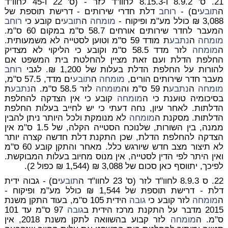
21.
ס' 8.9.2 ו-8.15.3 לחוו"ד לזר - (ס' 22 ו-45 לחוו"ד
ה
תובע
ים) -
רוחב
דלת חדרי שירותים - דרישת תוספת של
3,088 ₪ כולל מע"מ ופיקוח
-
מומחה
ה
תובע
ים קובע כי
רוחב
המעבר לחדר שירותים אורחים 58.7 ס"מ במקום 60 ס"מ.
מומחה
ה
נתבע
ת מודד 59 ס"מ וטוען לסטייה לא משמעותית.
ה
מומחה
לזר מדד 58.5 ס"מ וקובע כי הליקוי לא מצדיק
החלפת הדלת ועם זאת מציין להחלטת בית המשפט אם
להורות על החלפת הדלת בעלות של 1,200 ₪. לגבי
רוחב
מעבר חדר שירותים הורים,
מומחה
ה
תובע
ים מדד, 57.5 ס"מ,
מומחה
ה
נתבע
ת 59 ס"מ וה
מומחה
לזר 58.5 ס"מ. ה
נתבע
ת
בסיכומיה טוענת כי ה
מומחה
קובע כי אין הצדקה להחלפת
הדלתות. לאחר עיון, נחה דעתי כי יש לחייב בעלות החלפת
הדלתות. מסקנת ה
מומחה
לא מנומקת ולכל היותר ניתן להבין
ממנה, בין השורות, שלנוכח הסטייה הקלה, של 1.5 ס"מ אין
הצדקה להחלפת הדלת, שכן התקנת דלת חדשה קצרה יותר
לא תיצור מצב חדש שיורגש כלל. מאחר והתקן קובע 60 ס"מ
ואין היתר לפי הדין לסטייה, אין מנוס מחיוב בעלות המבוקשת.
לפיכך, יתווסף כאן סכום של
3,088 ₪
(1,544 ₪ כפול 2).
22.
ס 8.9.3 לחוו"ד לזר (ס' 23 לחוו"ד ה
תובע
ים) - גבוה ידית
דלת - דרישת תוספת של 1,544 ₪ כולל מע"מ ופיקוח
-
ה
מומחה
לזר קובע כי
גובה
הידית 105 ס"מ, בעוד התקן משנת
2015 מדבר על התקנת מרכז הידית ב
גובה
97 ס"מ עד 101
ס"מ. ה
מומחה
לזר קבוע בהשוואה לתקן משנת 2018, אין