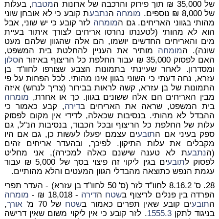
של 35,000 ₪ תוך פירוק והרכבה של ארונות ה
מטבח
, בעלות
של 8,000 ₪ נוספים.
מומחה
ה
נתבע
ת קובע כי לא אובחן שוני
מהותי בגווני האריחים. גם ה
מומחה
לזר קובע כי יש שוני, אבל
הוא לא מהותי (לטענתו נהרסו אריחים לצורך איתור בעיית
מים והאריחים החדשים יושמו, הם אלה שהגוון שלהם מעט
שונה). ה
מומחה
מותיר את העניין להחלטת בית המשפט,
האם לפסוק 35,000 ₪ עבור החלפת כל הריצוף באיזור ה
סלון
ומסדרון. לאחר שעיינתי בתמונות הצבע שצורפו לחוו"ד בן
עזרא, נחה דעתי כי השוני בגוון אינו מהותי. לכל הפחות על פי
התמונות של בן עזרא, קשה לראות בבירור (צריך לנחש) איזה
מבין האריחים הם אלה ששונים בגוון. כך או אחרת,
מומחה
בית המשפט, שראה את האריחים ב
דירה
, קבע כאמור כי
ההבדל לא מהותי. בנסיבות שכאלה, לדידי אין מקום לפסוק
עלות של החלפת כל הריצוף ובכל הכבוד, בנסיבות הנ"ל, גם
ספק בעיני אם ה
תובע
ים עצמם יפעלו לעשות כן, גם אם היו
מקבלים את עלות התיקון. לפיכך, ובהעדר אריחים זהים
(ה
נתבע
ת לא טענה שישנם כאלה למכירה), אני מחליט
לפסוק ל
תובע
ים בגין ליקוי זה פיצוי בסך של
5,000 ₪
עבור
עגמת הנפש כתוצאה מהבדלי הגוון המעטים והלא מהותיים.
28.
ס' 8.16.2 לחוו"ד לזר (ס' 50 לחוו"ד בן עזרא) - העדר תפרי
הפרדה בין פנלים לריצוף ב
שטח
ה
דירה
- 18,018 ₪
-
מומחה
ה
תובע
ים קובע שאין תפרים כאמור ב
שטח
של 70 מ'
אורך
,
בניגוד לתקן
1555.3
. לזר קובע כי אין ליקוי משום שאין דרישה