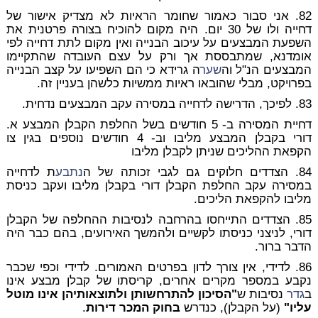
82. אני סבור כאמור שחומר הראיות לא מצדיק אישור של
דחייה ולו של 30 יום. היה מקום להוכיח בצורה פרטנית את
השפעת המבצעים על עיכוב הבנייה ואין מקום לתת דחייה לפי
אומדנא, שמתבססת אך ורק על עצם העובדה שהתקיימו
המבצעים הנ"ל
וה
שער
ה גרידא
כי הם השפיעו על קצב הבנייה
בפרויקט, מבלי שהובאו ראיות ממשיות כלשהן בעניין זה.
83. לפיכך, הדרישה לדחייה במסירה עקב המבצעים נדחית.
דחיית המסירה ב- 5 חודשים בשל החלפת הקבלן המבצע א.
דורי בקבלן המבצע מליבו וב- 4 חודשים נוספים בגין צו
הקפאת ההליכים שניתן לקבלן מליבו
84. הצדדים חלוקים גם לגבי זכותה של ה
נתבע
ת לדחייה
במסירה עקב החלפת הקבלן דורי בקבלן מליבו ועקב כניסת
מליבו להקפאת הליכים.
85. הצדדים התייחסו בהרחבה לנסיבות ההחלפה של הקבלן
דורי, לניצני כניסתו לקשיים ולהמשך האירועים, בהם כבר היה
הדבר ברור.
86. לדידי, אין צורך לדון בפרטים האמורים. לדידי וכפי שכבר
נקבע במספר מקרים אחרים, קריסתו של קבלן מבצע אינו
ב
גדר
נסיבות ש
"הסיכון להתרחשותן ולתוצאותיהן אינו מוטל
עליו"
(על הקבלן), כנדרש
בחוק המכר דירות
.