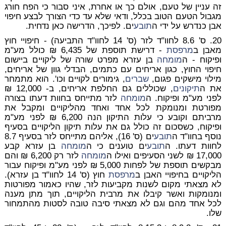
זה עניין של טעם, אולם כך או אחרת, איני סבור כי הפח חורג
מגבול הטעם הטוב בכלל, ודאי שלא עד כדי הצורך לבצע חיפוי
אבן כנדרש על ידי ה
תובע
ים. לפיכך, הדרישה כאן נדחית.
20.
ס' 8.6 לחוו"ד לזר (ס' 14 לחוו"ד התביעה) - חיפויי חוץ
מאבן ב
מרפסת
- דרישת תוספת של 6,435 ₪ כולל מע"מ
ופיקוח
- ה
מומחה
בן עזרא מפרט שורה של ליקויים ביישום
חיפוי החוץ, כגון אריחים עם כתמים, הבדלי גוון של אריחים,
מילוי מישקים פגום,
שברים
, גימורים לקויים וכו'. הוא מתמחר
את ה
תיקונים
, שכוללים גם החלפת אריחים, ב- 12,000 ₪
לפני מע"מ ופיקוח. ה
מומחה
לזר מתייחס בחוות דעתו בצורה
מפורטת ומנומקת לכל אחד ואחד מהליקויים ומקבל את
מרביתם וקובע כי עלות התיקון הנה 6,200 ₪ לפני מע"מ
ופיקוח, כשסכום זה כולל גם את עלות תיקון הליקויים בסעיף
נוסף בחוו"ד ה
תובע
ים (ס' 16), אליהם מתייחס לזר בסעיף 8.7
לחוות דעתו. ה
תובע
ים טוענים כי ה
מומחה
בן עזרא קבע
17,000 ₪ לשני הסעיפים ואילו ה
מומחה
לזר רק 6,200 ₪ והם
מבקשים תוספת של לפחות 5,000 ₪ לפני מע"מ ופיקוח עבור
הליקויים בחיפויי האבן ב
מרפסת
חוץ (ס' 14 לחוו"ד בן עזרא).
לא מצאתי מקום לשנות מקביעות לזר, שהיו כאמור מפורטות
ומנומקות ואשר קיבלו את מרבית הליקויים, תוך מתן מענה
לכל אחד מהם וגם לא מצאתי סיבה טובה לסטות מהתמחור
שלו.