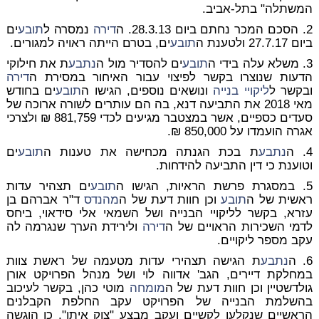
המשתלה" בתל-אביב.
2. הסכם המכר נחתם ביום 28.3.13. ה
דירה
נמסרה ל
תובע
ים
ביום 27.7.17 ולטענת ה
תובע
ים, בטרם הייתה ראויה למגורים.
3. משלא עלה בידי ה
תובע
ים להסדיר מול ה
נתבע
ת את חילוקי
הדעות שנוצרו בקשר לפיצוי עבור האיחור במסירת ה
דירה
ובקשר ל
ליקויי בנייה
ונושאים נוספים, הגישו ה
תובע
ים בחודש
מאי 2018 את התביעה דנא, בה הם עותרים לשורה ארוכה של
סעדים כספיים, אשר במצטבר מגיעים לכדי 881,759 ₪ ולצרכי
אגרה הועמדו על 850,000 ₪.
4. ה
נתבע
ת בכת הגנתה מכחישה את טענות ה
תובע
ים
וטוענת כי דין התביעה להידחות.
5. במסגרת פרשת הראיות, הגישו ה
תובע
ים תצהיר עדות
ראשית של ה
תובע
וכן חוות דעת של ה
מהנדס
ד"ר אברהם בן
עזרא, בקשר לליקויי הבנייה ושל השמאי אלי סידאוי, ביחס
לדמי השכירות הראויים של ה
דירה
ולירידת הערך שנגרמה לה
עקב מספר ליקויים.
6. ה
נתבע
ת הגישה תצהירי עדות מטעמה של ראשת צוות
במחלקת דיירים, הגב' אדווה לוי ושל מנהל הפרויקט אורן
גולדשטיין וכן חוות דעת של ה
מומחה
מוטי כהן, בקשר לעיכוב
בהשלמת הבנייה של הפרויקט עקב החלפת הקבלנים
הראשיים שנקלעו לקשיים ועקב מבצע "צוק איתן". כן הוגשה