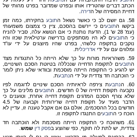
הכתב דברים שהטרידו אותו ובפרט שמדובר בפרט מהותי של
דחיית המסירה של ה
דירה
.
58. גם יושם לב כי כאשר נשאל ה
תובע
בחקירתו, כמה זמן
ביקשו ה
תובע
ים כי יירשם בהסכם, ציין כי צמצום משמעותי
(עמ' 28 ש' 1). הדעת נותנת כי אם הנושא עלה, סביר להניח
כי ה
תובע
ים לא היו מסתפקים בדרישה ערטילאית שכזו והיו
נוקבים בתקופה כלשהי, בפרט שהיו מיוצגים על ידי עו"ד
ומלווים עם על ידי
אדריכל
ית.
59. משהראיות מורות על כך שלא הייתה כל התנגדות מצד
ה
תובע
ים לתקופת הדחייה שנכללה בטיוטת הסכם השינויים,
יש להגיע כי התקופה הייתה מוסכמת ובוודאי שלא ניתן לומר
כי הוכתבה חד צדדית על ידי ה
נתבע
ת.
60. ה
נתבע
ת צירפה לראיותיה הסכם שינויים לדוגמה לפיו
נקבעה תקופת דחייה של 0 חודשים. ה
תובע
ים מלינים על כך
שלא צורף הסכם המדגים תקופת דחייה אחרת, וטוענים כי
הדבר מעיד על תקופת דחייה שרירותית וקבועה של 4.5
חודשים בכל ההסכמים, אולם גם אם אקבל טענה זו, עדיין לא
הוכח כי ה
תובע
ים התנגדו לתקופה זו.
61. משהוכח כי התקופה הייתה מוסכמת ולא הוכתבה חד
צדדית, יש לתת לה תוקף, כפי שהוצע ב
פסק דין
שמש
.