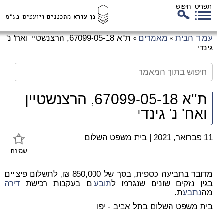
תפריט
חיפוש
לג
עמוד הבית
מאמרים
ת''א 67099-05-18, הרצנשטיין ואח' נ'
»
»
כן
גינדי
זי
ת''א 67099-05-18, הרצנשטיין
ואח' נ' גינדי
11 פברואר, 2021
|
בית משפט השלום
שמירה
מדובר בתביעה כספית, בסך של 850,000 ₪, לתשלום פיצויים
בגין נזקים שונים שנגרמו ל
תובע
ים בעקבות רכישת
דירה
מה
נתבע
ת.
בית משפט השלום בתל אביב - יפו