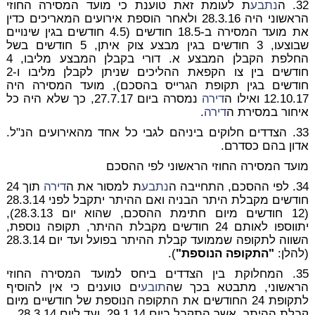
32. ה
נתבע
ת לעומת זאת טוענת כי מועד המסירה החוזי
הראשוני היה 28.3.16 ולאחר הוספת אירועים המאריכים כדין
את מועד המסירה ב-18.5 חודשים (4.5 חודשים בגין שינויים
שבוצעו, 3 חודשים בגין מבצע צוק איתן, 5 חודשים בשל
החלפת הקבלן המבצע א. דורי בקבלן המבצע מליבו, 4
חודשים בין צו הקפאת ההליכים שניתן לקבלן מליבו ו-2
חודשים בגין תקופת הגרייס בהסכם), מועד המסירה היה
12.10.17 ואילו ה
דירה
נמסרה ביום 27.7.17, כך שלא היה כל
איחור במסירת ה
דירה
.
33. הצדדים חלוקים ביניהם לגבי כל אחד מהאירועים הנ"ל.
אדון בהם כסדרם.
מועד המסירה החוזי הראשוני לפי ההסכם
34. לפי ההסכם, התחייבה ה
נתבע
ת למסור את ה
דירה
תוך 24
חודשים מקבלת היתר הבניה ואם ההיתר יתקבל לפני 28.3.14
(12 חודשים מיום חתימת ההסכם, שהוא יום 28.3.13),
יתווספו לאותם 24 חודשים מקבלת ההיתר, תקופה נוספת,
השווה לתקופה שממועד קבלת ההיתר בפועל ועד יום 28.3.14
(להלן:
"התקופה הנוספת"
).
35. המחלוקת בין הצדדים ביחס למועד המסירה החוזי
הראשוני, מתבטא בכך שה
תובע
ים טוענים כי אין להוסיף
לתקופת 24 החודשים את התקופה הנוספת של חודשיים מיום
קבלת ההיתר, אשר התקבל ביום 29.1.14, ועד ליום 28.3.14.