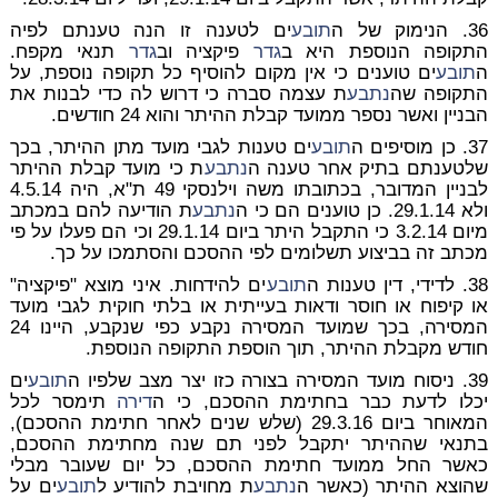
36. הנימוק של ה
תובע
ים לטענה זו הנה טענתם לפיה
התקופה הנוספת היא ב
גדר
פיקציה וב
גדר
תנאי מקפח.
ה
תובע
ים טוענים כי אין מקום להוסיף כל תקופה נוספת, על
התקופה שה
נתבע
ת עצמה סברה כי דרוש לה כדי לבנות את
הבניין ואשר נספר ממועד קבלת ההיתר והוא 24 חודשים.
37. כן מוסיפים ה
תובע
ים טענות לגבי מועד מתן ההיתר, בכך
שלטענתם בתיק אחר טענה ה
נתבע
ת כי מועד קבלת ההיתר
לבניין המדובר, בכתובתו משה וילנסקי 49 ת"א, היה 4.5.14
ולא 29.1.14. כן טוענים הם כי ה
נתבע
ת הודיעה להם במכתב
מיום 3.2.14 כי התקבל היתר ביום 29.1.14 וכי הם פעלו על פי
מכתב זה בביצוע תשלומים לפי ההסכם והסתמכו על כך.
38. לדידי, דין טענות ה
תובע
ים להידחות. איני מוצא "פיקציה"
או קיפוח או חוסר ודאות בעייתית או בלתי חוקית לגבי מועד
המסירה, בכך שמועד המסירה נקבע כפי שנקבע, היינו 24
חודש מקבלת ההיתר, תוך הוספת התקופה הנוספת.
39. ניסוח מועד המסירה בצורה כזו יצר מצב שלפיו ה
תובע
ים
יכלו לדעת כבר בחתימת ההסכם, כי ה
דירה
תימסר לכל
המאוחר ביום 29.3.16 (שלש שנים לאחר חתימת ההסכם),
בתנאי שההיתר יתקבל לפני תם שנה מחתימת ההסכם,
כאשר החל ממועד חתימת ההסכם, כל יום שעובר מבלי
שהוצא ההיתר (כאשר ה
נתבע
ת מחויבת להודיע ל
תובע
ים על