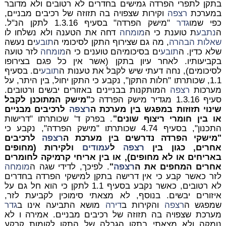
בתקן לתפרי הפרדה גמישים בחדרים לא רטובים ולא מדובר
במערכת
רצפה
וקירות שצפויה בה תזוזה של רכיבים מבניים,
כפי שמו
גדר
"מישק הפרדה" בסעיף 1.3.16 לתקן הנ"ל.
ה
נתבע
ת טוענת כי ה
מומחה
דחה את הטענה ולא נשלחו לו
שאלות הבהרה
, מה גם שצירוף התקן לסיכומי ה
תובע
ים נעשה
שלא כדין. ה
תובע
ים בסיכומיהם טוענים כי ה
מומחה
לזר טועה
בקביעותיו. לאחר עיון בתקן (אשר אין כל פגם בצירופו
לסיכומים), נחה דעתי שיש לקבל את טענות ה
תובע
ים. בסעיף
1.1, שכותרתו "חלות התקן", נקבע כי התקן יחול, בין היתר, על
מערכות
רצפה
המותקנות בבניינים באזורים
יבשים ורטובים
.
סעיף 1.3.16 מגדיר מישק הפרדה כ
"מישק המתוכנן לקבל
שינוי תזוזות במפגש בין מערכת ה
רצפה
לרכיבים מבניים
או בין חומרי ריצוף שונים"
. בפרק ד' שכותרתו "דרישות
התכנון", בסעיף 4.74 שכותרתו "מישק הפרדה", נקבע כי
"מישקי הפרדה נדרשים בין מערכת ה
רצפה
לרכיבים
אחרים, כגון בין
רצפה
ל
עמודים
ולקירות (מחופים
באריחים או לא מחופים), או בין אריחי קרמיקה לחומרים
אחרים המחפים את ה
רצפה
"
. לפיכך, לדידי שגה ה
מומחה
לזר כאשר קבע כי אין דרישה בתקן למישקי הפרדה בחדרים
לא רטובים, כאשר נקבע בסעיף 1.1 לתקן כי הוא חל גם על
איזורים יבשים. בנוסף, לא מצאתי סימוכין לקביעת לזר,
שמפגש ה
רצפה
והקירות ב
דירה
מושא התביעה אינו ב
גדר
מערכת שצפויה בה תזוזה של רכיבים מבניים. אמירה ו לא
נומקה ולא מצאתי בתקן הגבלה של התקן לקומות קרקע