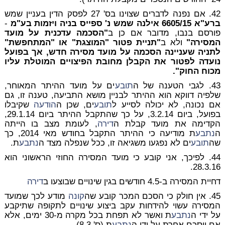
42. אם נפנה לדברים שצוינו בס' 27 לפסק הדין בעניין שמש
ברע"א 6605/15 אילנה שמש נ' ספייס בניה ויזמות בע"מ
-
פורסם בנבו, מדובר אם כן ב
"הסכמה עדכנית על מועד
המסירה"
ולא ב
"תניית פטור "המוצגת" או "המתחפשת"
לתניה שעניינה הסכמה על מועד מסירה חדש, אך בפועל
נועדה לפטור את הקבלן מחובת הפיצויים המוטלת עליו
מכוח החוק".
43. לגבי הטענה של ה
תובע
ים על מועד ההיתר המאוחר,
שלפיה דווקא הוא ההיתר לבניין מושא התביעה, טענה זו, גם
אם נכונה, לא יכולה לסייע ל
תובע
ים, שכן ה
הודעה
שקיבלו
בפועל, ביום 3.2.14, על כך שהתקבל ההיתר ביום 29.1.14,
הקדימה את מועד קבלת ה
דירה
, לעומת מצב בו הייתה
ה
נתבע
ת מודיעה כי ההיתר התקבל בחודש מאי 2014, כך
שה
תובע
ים לא נפגעו משגיאה זו, ככל שנפלה מצד ה
נתבע
ת.
44. לפיכך, אני קובע כי מועד המסירה החוזי הראשוני הוא
28.3.16.
דחיית המסירה ב-4.5 חודשים בגין שינויים שבוצעו ב
דירה
45. אין חולק כי הסכם המכר קובע שה
קונה
מודע לכך שמועד
המסירה עשוי להידחות עקב ביצוע שינויים לתקופה שתיקבע
על ידי ה
נתבע
ת ואשר לא תפחת בכל מקרה מ-30 ימים, אלא
אם יוסכם אחרת על ידי ה
נתבע
ת (ס' 8.3).