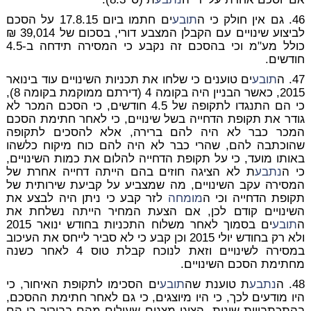
46. גם אין חולק כי ה
תובע
ים חתמו ביום 17.8.15 על הסכם
לביצוע שינויים עם הקבלן המצבע דורי, בסכום של 39,014 ₪
כולל מע"מ וכי בהסכם זה נקבע כי המסירה תידחה ב-4.5
חודשים.
47. ה
תובע
ים טוענים כי שלחו את תכניות השינויים עוד בינואר
2015, כאשר הבניין היה בקומה 4 (דירתם ממוקמת בקומה 8),
כי הם התנגדו לתקופה של 4.5 חודשים, כי הסכם המכר לא
גודר את תקופת הדחייה בשל שינויים, כי לאחר חתימת הסכם
המכר כבר לא היה להם ברירה, אלא להסכים לתקופה
שהוכתבה להם, שהרי כבר לא היה להם כוח מיקוח כלשהו
באותו מועד, כי על תקופת הדחייה להלום את כמות השינויים,
כי ה
נתבע
ת לא הציגה חוזים בהם הייתה דחייה אחרת של
המסירה עקב השינויים, מה שמצביע על קביעת שירותית של
תקופת הדחייה וכי ה
מומחה
לזר קבע כי ניתן היה לבצע את
השינויים קודם לכן, אם הצעת המחיר הייתה נשלחת את
ה
תובע
ים בסמוך לאחר משלוח התכניות בחודש ינואר 2015
ולא רק בחודש יולי 2015 וכן קבע כי לא סביר לייחס את העיכוב
במסירה לשינויים וזאת לנוכח קבלת טוס 4 לאחר כשנה
מחתימת הסכם השינויים.
48. ה
נתבע
ת טוענת שה
תובע
ים הסכימו לתקופת האיחור, כי
היו מודעים לכך, כי היו מיוצגים, כי גם לאחר חתימת ההסכם,
בהתכתבויות שונות, הציגו מצגים שעולים מהם בבירור כי הם