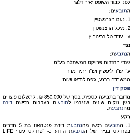
לפני כבוד השופט יאיר דלוגין
ה
תובע
ים:
1. נעם הצרנשטיין
2. מיכל הרצנשטין
ע"י עו"ד טל רבינוביץ
נגד
ה
נתבע
ת:
גינדי החזקות פרויקט המשתלה בע"מ
ע"י עו"ד ליפשיץ ועו"ד יתיר מדר
ממשרדה ברנע, ג'פה לנדאו ושות'
פסק דין
מדובר בתביעה כספית, בסך של 850,000 ₪, לתשלום פיצויים
בגין נזקים שונים שנגרמו ל
תובע
ים בעקבות רכישת
דירה
מה
נתבע
ת.
רקע
1. ה
תובע
ים רכשו מה
נתבע
ת דירת פנטהאוז בת 5 חדרים
בפרויקט בנייה של ה
נתבע
ת הידוע כ- "פרויקט גינדי LIFE