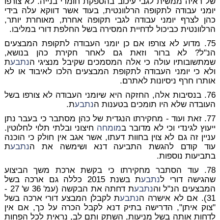
של ראיה ממשית לגבי עיכוב בהספקת חומרי בנייה. לא צורפו
יומני עבודה לתקופה הרלוונטית, בעוד אשר דווקא עלה בידי
כהן לצרף יומני עבודה לגבי תקופה אחרת, מאוחרת יותר,
הרלוונטית כביכול לדחיית המסירה בשל החלפת דורי במליבו.
75. מדוע לא צורפו אם כן יומני העבודה לתקופת המבצעים
הנ"ל? לא ברור וזאת גם לאחר חקירת כהן בנושא,
שמתשובותיו עולה כי אלה המסמכים שקיבל מנציגי ה
נתבע
ת
ולא כי יומני העבודה לתקופת המבצעים הלכו לאיבוד או לא
אותרו חרף ניסיונות לאתרם.
76. בנסיבות אלה, החזקה היא שיומני העבודה לא צורפו בשל
העובדה שלא היו תומכים בטענות ה
נתבע
ת.
77. זאת ועוד - מחקירתו הנגדית של כהן מסתבר כי בעבר נתן
ייעוץ לגינדי וכי לא מדובר ב
מומחה
חיצוני ובלתי תלוי לחלוטין.
עניין זה גם לא צוין בחוות דעתו, אשר אגב אין חולק כי הוכנה
עוד קודם להגשת התביעה דנא ושימשה את ה
נתבע
ת
בתביעות נוספות.
78. עוד הסתבר מחקירתו כי בקשת ארכת משך הביצוע
שהגישה דורי ל
נתבע
ת בשנת 2015 כללה גם ארכה בשל
המבצעים הנ"ל וה
נתבע
ת דחתה את הבקשה (עמ' 36 ש' 27 -
31). אם לא אישרה ה
נתבע
ת לקבלן המבצע דורי ארכה בשל
"צוק איתן", הדרישה בתיק דנא לקבל הכרה על כך, אם אין
לדחות אותה בשל מניעות, השתק ותם לב, נראית לכל הפחות