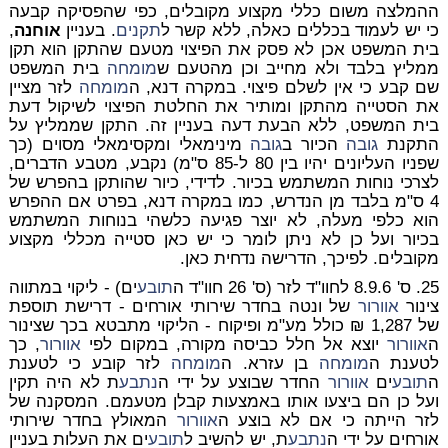
ההמלצה משום כללי מקצוע מקובלים, כפי שהפסיקה קבעה
כי יש לעמוד בכללים כאלה, ללא קשר ל
תקנים
. בעניין
אוחנה
,
בית המשפט אכן לא פסק את הפיצוי מטעם שהתקן הוא תקן
ממליץ בלבד ולא מחייב וכן מהטעם ש
מומחה
בית המשפט
שם קבע כי אין לשלם פיצוי. במקרה דנא, ה
מומחה
לזר מציין
את הסטייה מהתקן ומותיר את החלטת הפיצוי לשיקול דעת
בית המשפט, ללא הבעת דעה בעניין זה. התקן שממליץ על
התקנת
גובה
הכיור ב
גובה
מינימאלי ומקסימאלי מסוים (כך
שפניו העליונים יהיו בין 80 ל-85 ס"מ) נקבע, מטבע הדברים,
לצרכי נוחות המשתמש בכיור. לדידי, כיור שהותקן בהפרש של
4 ס"מ בלבד מן הנדרש, כמו במקרה דנא, בפרט אם ההפרש
הוא כלפי
מעלה
, לא יוצר פגיעה כלשהי בנוחות המשתמש
בכיור ועל כן לא ניתן לומר כי יש כאן סטייה מכללי מקצוע
מקובלים. לפיכך, הדרישה נדחית כאן.
25.
ס' 8.9.6 לחוו"ד לזר (ס' 26 חוו"ד ה
תובע
ים) - ליקוי במתווה
צינור
אוורור
של ונטה בחדר שירותי אורחים - דרישת תוספת
של 1,287 ₪ כולל מע"מ ופיקוח
- הליקוי מתבטא בכך שצינור
ה
אוורור
יוצא אל חלל כביסה מקורה, במקום לפי
אוורור
, כך
לטענת ה
מומחה
בן עזרא. ה
מומחה
לזר קובע כי לטענת
ה
תובע
ים
אוורור
החדר שבוצע על ידי ה
נתבע
ת לא היה תקין
ועל כן הם ביצעו אותו באמצעות קבלן מטעמם. המסקנה של
לזר הייתה כי אם לא בוצע ה
אוורור
המאולץ בחדר שירותי
אורחים על ידי ה
נתבע
ת, יש להשיב ל
תובע
ים את העלות בעניין