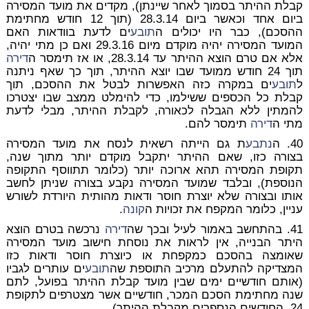
קבלת ההיתר בסמוך לאחר שיינתן), מקדים את מועד המסירה
ביום אחד וכאשר ביום 28.3.14 (תוך 12 חודש מחתימת
ההסכם), כבר היו יכולים ה
תובע
ים לדעת בוודאות האם
המועד המסירה יהיה מוקדם מיום 29.3.16 ואם כן מתי יהיה,
אלא אם טרם הוצא ההיתר עד 28.3.14, או אז תימסר ה
דירה
תוך 24 חודש ממועד שבו יוצא ההיתר, תוך כך שאף ניתנה
ל
תובע
ים במקרה כזה האפשרות לבטל את ההסכם, תוך
קבלת כל הכספים ששילמו, כדי להימלט ממצב שבו יצטרכו
להמתין ללא הגבלה לכאורה, לקבלת ההיתר, מבלי לדעת
מתי ה
דירה
תימסר להם.
40. ה
נתבע
ת גם הייתה רשאית לנסח את מועד המסירה
בצורה כזו, שאם ההיתר יתקבל מוקדם יותר מתוך שנה,
תקופת המסירה תהא ארוכה יותר (כלומר תתווסף התקופה
הנוספת), ובלבד שמועד המסירה נקבע בצורה שניתן לחשב
אותו ובצורה שלא יוצרת חוסר ודאות מהותית היורדת לשורש
עניין, כלומר המקפח את זכויות ה
קונה
.
41. בהתחשב באמור לעיל ובכך שה
דירה
נרכשה בטרם הוצא
היתר הבנייה, אין לראות את נוסחת חישוב מועד המסירה
שאומצה בהסכם כמקפחת או כיוצרת חוסר ודאות כזו
המצדיקה להתעלם מרכיב התוספת שה
תובע
ים עותרים לגביו
(אותם חודשיים ימים שבין מועד קבלת ההיתר בפועל, לתם
שנה מחתימת הסכם המכר, חודשיים אשר מצטרפים לתקופת
24 החודשים הנספרים מקבלת ההיתר).