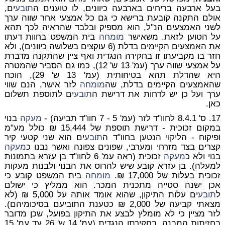
בעל ארבעה בריחים בארבעה כיוונים, לו טוענים ה
תובע
ים,
אולם התקנה קובעת ברישא כי גם
כל אמצעי אחר שווה ערך
לשני האמצעים הנ"ל, הוא מספיק ובלבד שהראיה לכך תהא
על הטוען לזאת. משאישר
מומחה
בית המשפט בחוות דעתו
את האמצעים הקיימים בדלת (6 עוקצים בשלושה כיוונים), ולא
חזר בו מקביעתו זו בחקירה הנגדית ואף ציין שהתקנה מדברת
על אמצעי שווה ערך (עמ' 13 ש' 12), כמו גם הסביר שהמטרה
היא שהדלת תהא בטיחותית (עמ' 13 ש' 29), הוכח
שהאמצעים הקיימים בדלת, שה
מומחה
לזר אישר, הנם שווי
ערך ועל כן יש לדחות את דרישת ה
תובע
ים לתוספת תשלום
כאן.
17.
ס' 8.4.1 לחוו"ד לזר (עמ' 5 - 7 חוו"ד תביעה) -
מעקה
בנוי
במקום זכוכית - דרישת תוספת של 15,444 ₪ כולל מע"מ
ופיקוח
- הליקוי הנטען בחוו"ד ה
תובע
ים הוא שני קטעי קיר
קצרים בצד מזרחי ומערבי, שפונים צפונה ואשר נבנו כ
מעקה
בנוי ולא כ
מעקה
זכוכית (ראה עמ' 6 לחוו"ד בן עזרא בתמונות
למעלה). בן עזרא קובע שיש להרוס את הבנוי ולבנות מעקות
זכוכית בעלות של 17,000 ₪.
מומחה
בית המשפט קובע כי
אכן ישנה סטייה מתכנית המכר. הוא ממליץ כי ישולם
ל
תובע
ים עלות התיקון, שהוא אומד אותה על 5,000 ₪ (לא
מצאתי קביעה של 2,000 ₪ כטענת התוביעם בסיכומיהם).
לזר מציין כי לא מומלץ לבצע את התיקון בפועל, שכן מדובר
בחזיתות המבנה. בחקירתו הנגדית (עמ' 14 ש' 26 עד עמ' 15