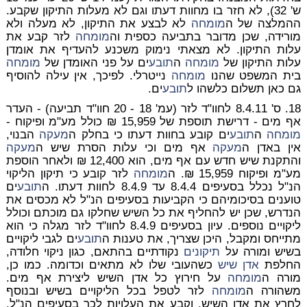
ש' 32), לא חזר בו מחוות דעתו וגם לא מעלות התיקון שקבע.
ההמלצה של ה
מומחה
לא לבצע את התיקון, לא מעלה ולא
מורידה, שכן מדובר בתביעה כספית וה
מומחה
לזר קבע את
עלות התיקון. לא מצאתי נימוק משכנע להעדיף את אומדן
עלות התיקון של
מומחה
ה
תובע
ים על פני האומדן של
מומחה
בית המשפט שהנו
מומחה
נייטרלי. לפיכך, אין עילה להוסיף
גם כאן תשלום כלשהו ל
תובע
ים.
18.
ס' 8.4.11 לחוו"ד לזר (עמ' 18 - 20 חוו"ד תביעה) - העדר
אף מים - דרישת תוספת של 15,959 ₪ כולל מע"מ ופיקוח
-
מומחה
ה
תובע
ים קובע בחוות דעתו כי בחלק ה
מעקה
הבנוי,
אין באדן ה
מעקה
אף מים וכי עלות הסרת שיש ה
מעקה
והתקנת שיש חדש עם אף מים, הוא 12,400 ₪ ולאחר הוספת
מע"מ ופיקוח 15,959 ₪. ה
מומחה
לזר קובע כי תיקון הליקוי
הנ"ל נכלל בסעיפים 8.4.4 עד 8.4.9 לחוות דעתו. ה
תובע
ים
טוענים בסיכומיהם כי הקביעות בסעיפים הנ"ל לא מכסים את
הנדרש, שכן יש להחליף את
כל
השיש שחלקו גם מוכתם וכולל
ליקויים נוספים. עיון בסעיפים 8.4.9 לחוו"ד לזר מגלה כי הוא
מתייחס ומקבל, היכן שצריך, את טענות ה
תובע
ים לגבי ליקויים
בשיש ומורה על
תיקונים
נקודתיים בהתאם, כגון ניקוי חלודה,
החלפת
אדן שיש
כשהעובי שלו לא מתאים וכדומה. כמו כן,
מורה ה
מומחה
על חירוץ כל אדן השיש ליצירת אף מים.
משהורה ה
מומחה
לזר לטפל בכל הליקויים בשיש ובנוסף
לחרץ את אדן השיש, וקבע את העלויות לכך בסעיפים הנ"ל,