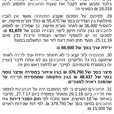
בלבד ומכאן שיש לקבל את טענת ה
תובע
ים ולפסוק להם
18,018 ₪
בסעיף זה.
29. לסיכום, על הסכום שקבע ה
מומחה
ואשר אין לגביו
מחלוקת בין הצדדים בסך של 55,470 ₪ כולל מע"מ ופיקוח, יש
להוסיף 36,400 ₪ לאחר מע"מ ופיקוח, כך שסה"כ יש לפסוק
ל
תובע
ים בגין עלות תיקון ליקויי הבנייה סכום של
91,870
₪
.
לסכום זה יש להוסיף הפרשי הצמדה וריבית כדין מיום
25.11.19, מועד מתן חוות דעת לזר ועד התשלום בפועל.
ירידת ערך בסך של 66,500
₪
30. ה
מומחה
לזר קבע כי לא תיוותר ירידת ערך ל
דירה
לאחר
שיתוקנו בה כל הליקויים. ה
תובע
ים גם לא עתרו לדבר בעניין
זה במסגרת סיכומיהם. לפיכך, יש לדחות ראש נזק זה.
פיצוי בסך של 379,750 ₪ בגין איחור במסירה ופיצוי נוסף
בסך של 48,437 ₪ בגין התקופה שממסירת ה
דירה
עד
שהפכה ראויה למגורים
31. ה
תובע
ים טוענים כי לפי ההסכם היה על ה
נתבע
ת למסור
את ה
דירה
ביום 29.1.16 ומאחר ונמסרה ביום 27.7.17, מדובר
באיחור של 18 חודשים, אשר מזכה לפי
חוק המכר דירות
את
ה
תובע
ים בפיצוי בסך של 379,750 ₪, לפי דמי שכירות ראויים
של 15,500 ₪.