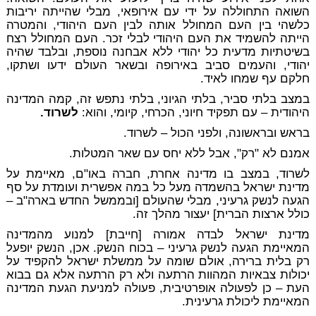
השואה התחוללה על ידי עם אירופאי, מבלי שהייתה יריבות
כלשהי בין העם המחולל אותה לבין העם היהודי, והמטרה
הייתה להשמיד את העם היהודי לבלי זכר. העם המחולל רצח
בשיטתיות מדעית כל יהודי ללא אבחנה נוספת, ובלבד שהיה
יהודי, והעמים סביב באירופה ובשאר העולם ידעו ושתקו,
חלקם עף שמחו לאיד.
במצב בלתי סביר, בלתי הגיוני, בלתי נתפש זה, קמה המדינה
היהודית – עם תפקיד חיוני, הכרחי, קיומי, והוא:
לשרוד.
בראש ובראשונה, ולפני הכול – לשרוד.
אמנם לא "רק", אבל ללא יחס עם שאר המטלות.
לשרוד, במצב בו מדינה אחרת, חברה באו"ם, מאיימת על
מדינת ישראל בהשמדה מעל כל במה אפשרית ועומדת על סף
הגעה לנשק גרעיני, מבלי שהעולם [ובממשל החדש בארה"ב –
כולל ארצות הברית] יעצור מהלך זה.
מדינת ישראל לבדה אמורה [חייבת] למנוע מהמדינה
המאיימת הגעה לנשק גרעיני – בכוח הנשק. אכן, הנשק יופעל
רק בלית ברירה, אולם שומה על ממשלת ישראל להקפיד על
יכולות צבאיות המהוות הרתעה ולא רק הרתעה אלא גם בבוא
העת – כן לפעולה אופרטיבית, פעולה למניעת הגעת המדינה
המאיימת ליכולת גרעינית.