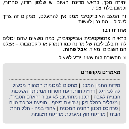
יתירה מכך, בראש מדינת האיום יש שלטון רודני, סהרורי,
וכמובן בלתי צפוי.
זה המצב האובייקטיבי ממנו אין להתעלם, וממקום זה צריך
לשקול – מה נכון לעשות.
אחרית דבר
בראייה פרספקטיבית אובייקטיבית, כמה נושאים שהם יכולים
להיות בלב ליבה של מדינה כמו דנמרק או לוקסמבורג – אצלנו
הם חשובים מאוד,
אבל פחות.
וזו התשובה לזה שאינו יודע לשאול.
מאמרים מקושרים
מידות החניון המכני
|
מחסום למכוניות המהווה מכשול
להולכי רגל
|
דחיית חוות דעת חסרות אמינות
|
השלכות
הבנייה לגובה
|
תכנון מתחשב; לא עבור "האדם הסביר".
|
מגדלים בחלל ריק
|
שקיעת ריצוף - תופעה ארוכת טווח
|
פרדוכס תכנון החניה המכנית
|
אחוזי בניה - חלל תחת
הבית
|
מדרגות חוץ ומערכת מדרגות חיצוניות