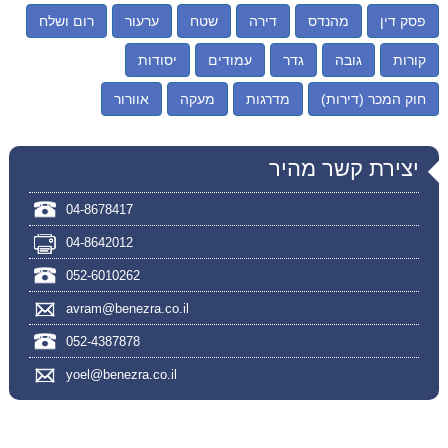
פסק דין
מהנדס
דירה
שטח
ערעור
רום ושלח
קורות
גובה
גדר
עמודים
יסודות
חוק המכר (דירות)
מדרגות
מעקה
אוורור
יצירת קשר מהיר
04-8678417
04-8642012
052-6010262
avram@benezra.co.il
052-4387878
yoel@benezra.co.il