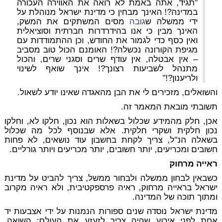
"תגיד, אתה באמת לא רואה את האווירה העכורה
במדינה?! האינך מבחין כי מדינת ישראל מנוהלת על
ידי ממשלה ש
גובה
מסים המשתקים את המשק,
האינך מבין כי אנו בהידרדרות חברתית וסוציאלית
ואין כסף כדי לגמור את החודש, וכן ההתמודדות עם
מגיפת הקורונה נכשלה?! האומנם הכול טוב מסביב
– אין אבטלה, אין עודף שרים וסגני שרים, והכול
מתנהל לשביעות רצונך?! אינך שואף לשינוי
ולריענון?!"
והשואלים, מזכירים לי את הבן מהאגדה שאינו יודע לשאול.
תשובתי מובאת המאמר זה.
אכן, חלק מהמידע שכלול בשאלות הוא נכון, חלקו לא, וחלקו
נכון חלקית ושקרי חלקית. אלא שבנוסף לכל מה שכלול
בשאלה הנ"ל, צריך לקחת בחשבון עוד נושאים, לא פחות
חשובים ומכריעים, יותר חשובים, יותר מכריעים ויותר גורליים.
ראייה מרחוק
כשבאין לבחון ממשלה ולבחור ממשל, צריך להביט על מדינת
ישראל בראייה מרחוק, ראיה פרספקטיבית, ולא ראיה מקרוב
ומתוך תוכה של המדינה.
מדינת ישראל נוסדה שנים ספורות הנמנות על ידי אצבעות יד
אחת לפני אירוע שהיה צריך לזעזע את העולם: השואה.