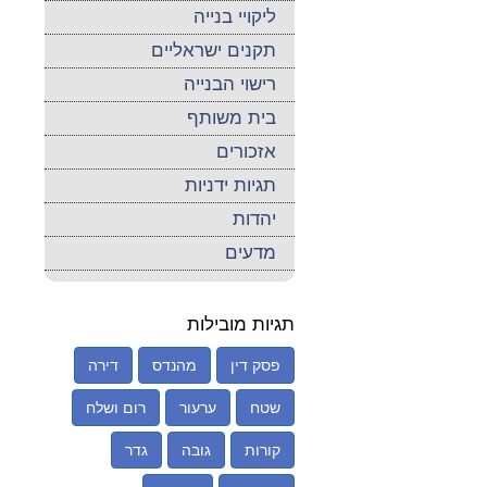
ליקויי בנייה
תקנים ישראליים
רישוי הבנייה
בית משותף
אזכורים
תגיות ידניות
יהדות
מדעים
תגיות מובילות
פסק דין
מהנדס
דירה
שטח
ערעור
רום ושלח
קורות
גובה
גדר