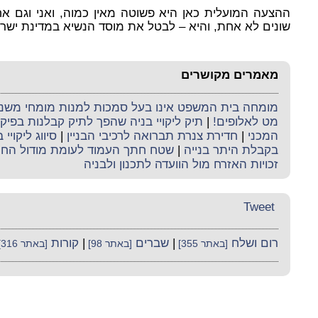
ההצעה המועלית כאן היא פשוטה מאין כמוה, ואני וגם א
שונים לא אחת, והיא – לבטל את מוסד הנשיא במדינת ישר
מאמרים מקושרים
מומחה בית המשפט אינו בעל סמכות למנות מומחי משנה 
מט לאלופים!
|
תיק ליקויי בניה שהפך לתיק קבלנות בפי
המכני
|
חדירת צנרת תברואה לרכיבי הבניין
|
סיווג ליקויי 
בקבלת היתר בנייה
|
שטח חתך העמוד לעומת מודול הח
זכויות האזרח מול הוועדה לתכנון ולבניה
Tweet
רום ושלח
|
שברים
|
קורות
[באתר 355]
[באתר 98]
[באתר 316]