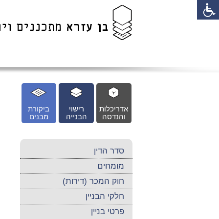
לג
כן
זי
אדריכלות
רישוי
ביקורת
והנדסה
הבנייה
מבנים
סדר הדין
מומחים
חוק המכר (דירות)
חלקי הבניין
פרטי בניין