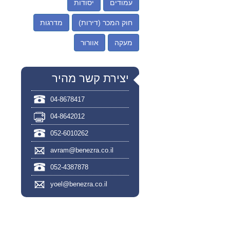
עמודים
יסודות
חוק המכר (דירות)
מדרגות
מעקה
אוורור
יצירת קשר מהיר
04-8678417
04-8642012
052-6010262
avram@benezra.co.il
052-4387878
yoel@benezra.co.il