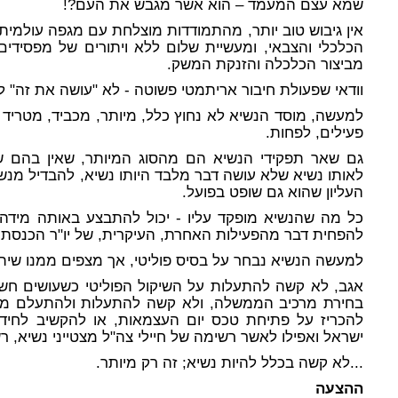
שמא עצם המעמד – הוא אשר מגבש את העם?!
אין גיבוש טוב יותר, מהתמודדות מוצלחת עם מגפה עולמי
הכלכלי והצבאי, ומעשיית שלום ללא ויתורים של מפסידים
מביצור הכלכלה והזנקת המשק.
וודאי שפעולת חיבור אריתמטי פשוטה - לא "עושה את זה" ל
למעשה, מוסד הנשיא לא נחוץ כלל, מיותר, מכביד, מטריד 
פעילים, לפחות.
גם שאר תפקידי הנשיא הם
מהסוג המיותר
, שאין בהם ש
לאותו נשיא שלא עושה דבר מלבד היותו נשיא, להבדיל מנ
העליון שהוא גם שופט בפועל.
כל מה שהנשיא מופקד עליו - יכול להתבצע באותה מידה 
להפחית דבר מהפעילות האחרת, העיקרית, של יו"ר הכנסת ש
למעשה הנשיא נבחר על בסיס פוליטי, אך מצפים ממנו שיתע
אגב, לא קשה להתעלות על השיקול הפוליטי כשעושים חשב
בחירת מרכיב הממשלה, ולא קשה להתעלות ולהתעלם משיק
להכריז על פתיחת טכס יום העצמאות, או להקשיב לחיד
ישראל ואפילו לאשר רשימה של חיילי צה"ל מצטייני נשיא, ר
...לא קשה בכלל להיות נשיא; זה רק מיותר.
ההצעה