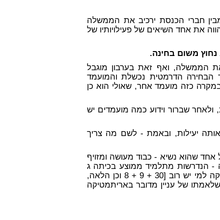
מבין חברי הכנסת ירכיב את הממשלה
וה את אחד השיאים של פעילויותיו של
 נחוץ משום בחינה.
את הממשלה, ואף זאת בערבון מוגבל
ר הבחירה הדרמטית נכשלת והמועמד
קרה כזה מועמד אחר, שאולי הוא כן
ולאחר שברור וידוע כמה מועמדים יש
באותה יעילות, ובאמת - לשם מה צריך
חד שהוא נשיא - כבוד מעושה ומזויף
 - הנדרשות מתלמיד ממוצע בכיתה ג
בשיעור החשבון?! כאילו טמונים בהכרעה גורלית זו של בדיקה למי יש רוב [30 + 9 + 8 וכן הלאה,
נפש ושאר רוח, כשלאמתו של עניין מדובר באריתמטיקה