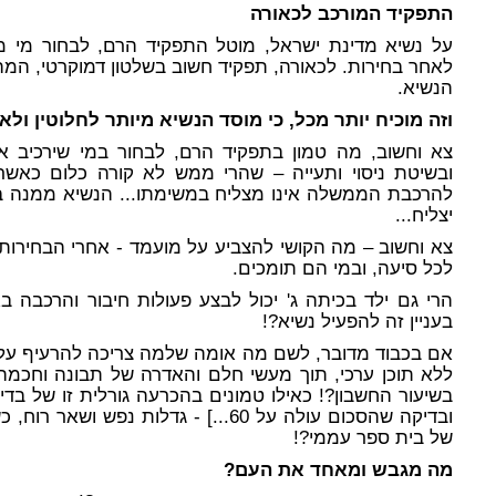
התפקיד המורכב לכאורה
על נשיא מדינת ישראל, מוטל התפקיד הרם, לבחור מי 
לאחר בחירות. לכאורה, תפקיד חשוב בשלטון דמוקרטי, המהו
הנשיא.
וזה מוכיח יותר מכל, כי מוסד הנשיא מיותר לחלוטין ולא
צא וחשוב, מה טמון בתפקיד הרם, לבחור במי שירכיב 
ובשיטת ניסוי ותעייה – שהרי ממש לא קורה כלום כאש
להרכבת הממשלה אינו מצליח במשימתו... הנשיא ממנה במ
יצליח...
צא וחשוב – מה הקושי להצביע על מועמד -
אחרי הבחירות,
לכל סיעה, ובמי הם תומכים.
הרי גם ילד בכיתה ג' יכול לבצע פעולות חיבור והרכבה 
בעניין זה להפעיל נשיא?!
אם בכבוד מדובר, לשם מה אומה שלמה צריכה להרעיף על א
ללא תוכן ערכי, תוך מעשי חלם והאדרה של תבונה וחכמה
ובדיקה שהסכום עולה על 60...] - גדלות 
של בית ספר עממי?!
מה מגבש ומאחד את העם?