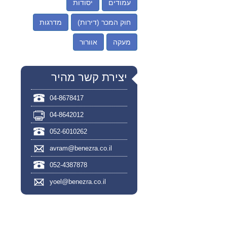
עמודים
יסודות
חוק המכר (דירות)
מדרגות
מעקה
אוורור
יצירת קשר מהיר
04-8678417
04-8642012
052-6010262
avram@benezra.co.il
052-4387878
yoel@benezra.co.il