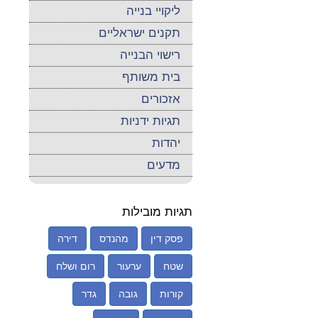
ליקויי בנייה
תקנים ישראליים
רישוי הבנייה
בית משותף
אזכורים
תגיות ידניות
יהדות
מדעים
תגיות מובילות
פסק דין
מהנדס
דירה
שטח
ערעור
רום ושלח
קורות
גובה
גדר