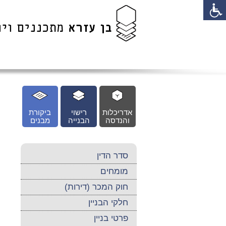
לג
כן
זי
אדריכלות
רישוי
ביקורת
והנדסה
הבנייה
מבנים
סדר הדין
מומחים
חוק המכר (דירות)
חלקי הבניין
פרטי בניין