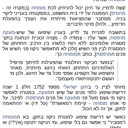
קשה לדמיין עד היכן יכול להרחיק לכת
מומחה
(במקרה זה -
מהנדס
) הממונה על ידי בית המשפט, במסקנותיו בענייני ליקויי
בניה. מסתבר שהמציאות מייתרת את הצורך בהפעלת
הדימיון... ולהלן פרטי הדברים:
בתשובה לפניית צד לדיון, בעניין שיפועו של שיש-
מעקה
מרפסת
, אשר עליו - צמודה לו - מצויה זכוכית הנתונה בתוך
מסגרת אלומיניום ללא רווח כלשהו בין הרכיב התחתון של
המסגרת לבין פני השיש [ולכן לא מתאפשר ניקוז פני השיש אל
פנים ה
מרפסת
], כותב ה
מומחה
כך:
"במועד הביקור החלטתי שהפעילות לחיתוך פרופיל
האלומיניום התחתון האוחז בזיגוג מיותרת, מאחר
והשיפוע של הקופינג אפסי מכל צד של הזיגוג, ולכן מי
הגשם יתנקזו/יתאדו מעצמם".
מיותר לציין כי ב
תקן ישראלי
מספר 1752 חלק 1 ישנה
דרישת-שיפוע כלפי פנים של שיש ה
מעקה
, במטרה לאפשר
ניקוז מי גשם מעל פני ה
מעקה
אל פנים ה
מרפסת
. לפיכך, על
פי אותו
מומחה
- קיימת ו"מאושרת" (על ידו) אי ההתאמה
לתקן, אך זה לא הכול.
כאשר יש דרישת שיפוע למטרת ניקוז בתקן, בא ה
מומחה
ו"מסביר" כי אפשר גם בלי שיפוע, ומי הניקוז יתנקזו (איך?!) או
...יתאדו.....