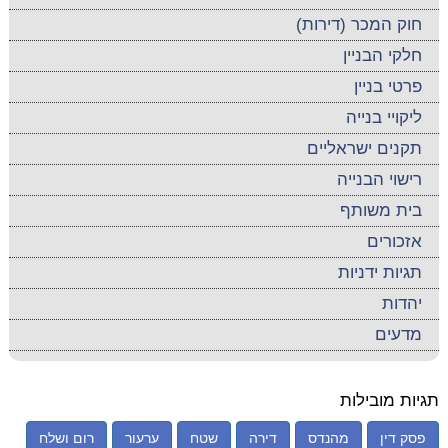
חוק המכר (דירות)
חלקי הבניין
פרטי בניין
ליקויי בנייה
תקנים ישראליים
רישוי הבנייה
בית משותף
אזכורים
תגיות ידניות
יהדות
מדעים
תגיות מובילות
פסק דין
מהנדס
דירה
שטח
ערעור
רום ושלח