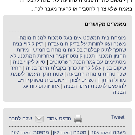
דין - משום סתירה פנימית שהדעת לא יכולה לקבלה?!
באמת שלא צריך להסביר או להעיר מעבר לכך...
מאמרים מקושרים
מומחה בית המשפט אינו בעל סמכות למנות מומחי
משנה ו/או להורות על בדיקות מעבדה
|
תיק ליקויי בניה
שהפך לתיק קבלנות בפיקוח מומחה ביהמ"ש
|
מידות
החניון המכני
|
תכנון קונסטרוקציה ואחריות המתכנן, לא
מסתיימים עם גמר הכנת השרטוטים
|
סיווג ליקויי בניה
|
שיקום בניין עלול להיות כרוך בקבלת היתר בנייה
|
החזר
שכר טרחת מומחה התביעה
|
שטח חתך העמוד לעומת
מודול החתך
|
תשריט לצורך רישום בית משותף חייב
להתאים לתכנית היתר הבניה
|
אחריות ופיקוח על
הבניה
Tweet
הדפס עמוד
שלח לחבר
מעקה
|
מטבח
|
מרפסת
[באתר 105]
[באתר 52]
[באתר 107]