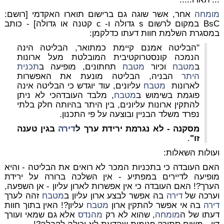
מומחה
אחר, אשר שוגה גם ברישום תוארו האקדמי [רושם:
BsC במקום לרשום s גדולה ו- c קטנה או גדולה] - כותב
במסגרת השלמת חוות דעתו כדלקמן:
"הבליטה אמנם קיימת כמתואר, הבליטה הינה
הנמכה קונסטרוקטיבית המובלטת מעל ארונות
ב
מטבח
וכיור
מטבח
תחתונים, מופיעה ב
תכנית
היתר
הבניה, הבליטה מונעת את האפשרות
לארונות
מטבח
עליונים, עוד יוגדש כי הבליטה אינה
פוגמת בשימוש ב
מטבח
, מלבד העובדהכי לא ניתן
להתקין ארונות עליונים, בין היתר בהיותה חלק בלתי
נפרד משלד הבניין ובוצעה על פי התכנון.
מסקנה - לא נגרמת ירידת ערך ל
דירה
בגין טענה
זו"
.
ועולות השאלות:
האם העובדה כי בתכניות המכר לא רואים את הבליטה - והיא
מופיעה לדיירים במפתיע - אין השלכה ברורה על ירידת
הערך?! האם העובדה כי אין אפשרות לארון עליון - אן השפעה,
וערכה של
דירה
בה אפשר לבצע ארון עליון ב
מטבח
זהה לערך
דירה
בה אי אפשר להתקין ארון
מטבח
עליון?! האין בתוך חוות
דעתו של ה
מומחה
, שהוא לא רק
מהנדס
אלא גם שמאי ועורך