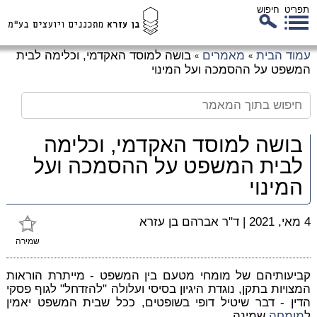
תפריט
חיפוש
לג
עמוד הבית
מאמרים
בושה למוסד האקדמי, וכלימה לבית
»
»
כן
המשפט על ההסמכה ועל המינוי
זי
בושה למוסד האקדמי, וכלימה
לבית המשפט על ההסמכה ועל
המינוי
4 מאי, 2021
|
ד"ר אברהם בן עזרא
שמירה
קביעותיהם של מומחי מטעם בין המשפט - מייתרת הוראות
המצויות בתקן, נוגדת היגיון בסיסי ועלולה "להזדחל" לגוף פסקי
הדין - דבר שיטיל דופי בשופטים, ככל שבית המשפט יאמין
ל
מומחה
שמינה.