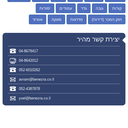
קורות
גובה
גדר
עמודים
יסודות
חוק המכר (דירות)
מדרגות
מעקה
אוורור
יצירת קשר מהיר
04-8678417
04-8642012
052-6010262
avram@benezra.co.il
052-4387878
yoel@benezra.co.il