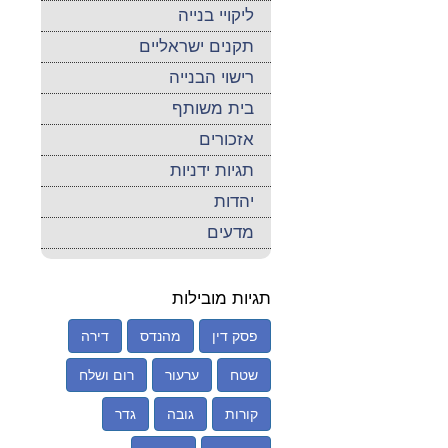
ליקויי בנייה
תקנים ישראליים
רישוי הבנייה
בית משותף
אזכורים
תגיות ידניות
יהדות
מדעים
תגיות מובילות
פסק דין
מהנדס
דירה
שטח
ערעור
רום ושלח
קורות
גובה
גדר