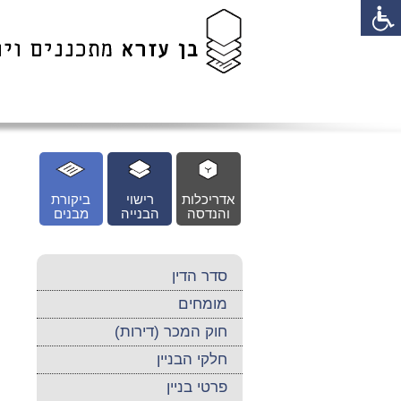
לג
כן
זי
אדריכלות
רישוי
ביקורת
והנדסה
הבנייה
מבנים
סדר הדין
מומחים
חוק המכר (דירות)
חלקי הבניין
פרטי בניין