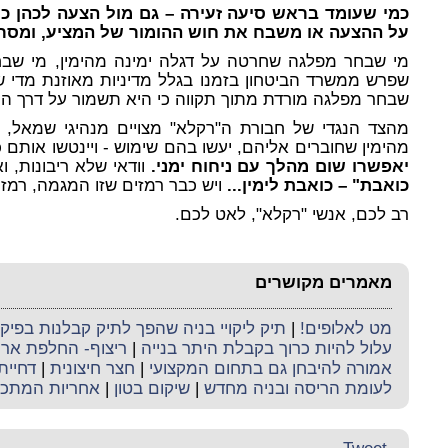
כמי שעומד בראש סיעה זעירה – גם מול הצעה לכהן כר
על ההצעה או משבח את חוש ההומור של המציע, ומסרב
מי שבחר מפלגה שחרטה על דגלה ימינה מהימין, מי שבח
שפרש ממשרד הביטחון בזמנו בגלל מדיניות מאוזנת מדי ש
שבחר מפלגה מורדת מתוך תקווה כי היא תשמור על דרך הימ
מהצד הנגדי של חבורת ה"רקלא" מצויים מנהיגי שמאל,
מהימין שחוברים אליהם, יעשו בהם שימוש - ויינטשו אותם
יאפשרו שום מהלך עם ניחוח ימני.
וודאי שלא ריבונות, 
כואבת" – כואבת לימין...
ויש כבר רמזים שזו המגמה, רמזים
רב לכם, אנשי "רקלא", לאט לכם.
מאמרים מקושרים
מט לאלופים!
|
תיק ליקויי בניה שהפך לתיק קבלנות בפי
עלול להיות כרוך בקבלת היתר בנייה
|
ריצוף- החלפת ארי
אמורה להיבחן גם בתחום המקצועי
|
חצר חיצונית
|
דחיית
לעומת הריסה ובניה מחדש
|
שיקום בטון
|
אחריות המתכננ