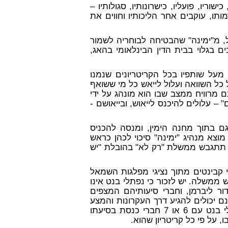
שוריו, פועליו, כישרונותיו, סגולותיו –
תו, עוקבים אחר הליכותיו וחווים את
, מ"ימינה" שהבטיחה לבוחריה לשמור
 בגלוי בבית הדין הבינלאומי בהאג,
 מעל שותפיו בכל הקריטריונים שנמנו
 כל השוואה ועלול לייאש כל מי ששואף
מרוויח ממצב שבו הוא מונהג על ידי
– עלולים להיכנס לייאוש, ובייאושם -
ם בתוך מחנה הימין, ומנסה להכניס
צא מנהיג "ימינה" סיכוי לכהן כראש
 תתגבש ממשלת "רק לא" בהובלת "יש
קבינטים מתוך נציגי מפלגות השמאל
ש ממשלה. יש לזכור כי נפתלי בנט אינו
ור ליברמן, וחברי סיעותיהם המצפים
ם יכולים להגיע דרך העקרונות והמצע
של כל אחת מהמפלגות הללו. דרך ה"רקלא" – יכהן נפתלי בנט עם 6 או 7 חברי כנסת בסיעתו
 על פי כל קריטריון שהוא.