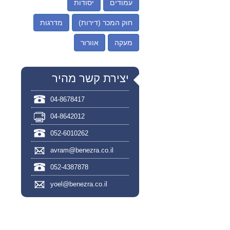
עמודים
יסודות
חוק המכר (דירות)
מדרגות
מעקה
אוורור
יצירת קשר מהיר
04-8678417
04-8642012
052-6010262
avram@benezra.co.il
052-4387878
yoel@benezra.co.il