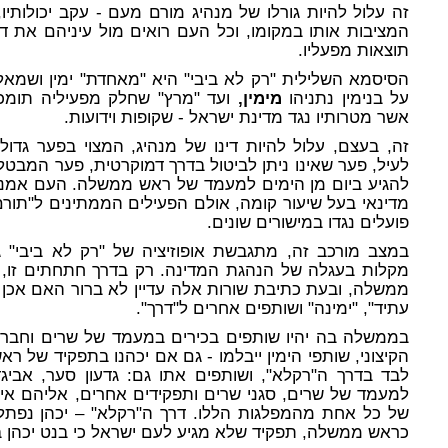
זה עלול להיות גורלו של מנהיג מורם מעם - עקב יכולותיו, כי
המציבות אותו במקומו, וכל העם רואים מול עיניהם את דמו
תוצאות מפעליו.
הסיסמא השלילית "רק לא ביבי" היא "מאחדת" ימין ושמאל
על בנימין נתניהו
מימין,
ועד "מרץ" שחלק מפעיליה תומכים
אשר מטרותיו נגד מדינת ישראל - שקופות וידועות.
זה, בעצם, עלול להיות דינו של מנהיג, המצוי בפער גדול
לעיל, פער שאינו ניתן לביטול בדרך דמוקרטית, פער המבטל
להגיע ביום מן הימים למעמד של ראש ממשלה. העם אמנם 
מדינאי בעל שיעור קומה, אולם הפעילים הממתינים ל"תורם" 
פועלים נגדו במישורים שונים.
במצב מורכב זה, מתגבשת אופוזיציה של "רק לא ביבי" ג
מקלות בעגלה של הנהגת המדינה. רק בדרך חתחתים זו, מו
ממשלה, ובעת כתיבת שורות אלה עדיין לא ברור האם אכן
עתיד", "ימינה" ושותפים אחרים ל"דרך".
בממשלה בה יהיו שותפים בכירים במעמד של שרים וחברי 
הקיצוני, שותפי הימין ייבלמו - גם אם יכהנו בתפקיד של רא
לבד בדרך ה"רקלא", ושותפים אתו גם: גדעון סער, אביגד
למעמד של שרים, סגני שרים ותפקידים אחרים, אליהם אינ
כראש ממשלה, תפקיד שלא מגיע לעם ישראל כי בנט יכהן בו,