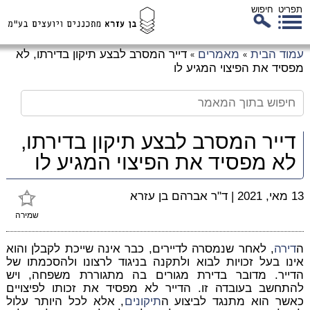
תפריט
חיפוש
לג
עמוד הבית
מאמרים
דייר המסרב לבצע תיקון בדירתו, לא
»
»
כן
מפסיד את הפיצוי המגיע לו
זי
דייר המסרב לבצע תיקון בדירתו,
לא מפסיד את הפיצוי המגיע לו
13 מאי, 2021
|
ד"ר אברהם בן עזרא
שמירה
ה
דירה
, לאחר שנמסרה לדיירים, כבר אינה שייכת לקבלן והוא
אינו בעל זכויות לבוא ולתקנה בניגוד לרצונו ולהסכמתו של
הדייר. מדובר בדירת מגורים בה מתגוררת משפחה, ויש
להתחשב בעובדה זו. הדייר לא מפסיד את זכותו לפיצויים
כאשר הוא מתנגד לביצוע ה
תיקונים
, אלא לכל היותר עלול