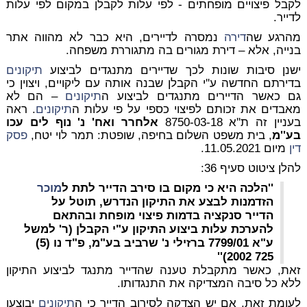
לקבל פיצויים מופחתים - לפי עלות לקבלן במקום לפי עלות
לדייר.
מהרגע שה
דירה
נמסרה לדיירים, היא כבר לא מהווה אתר
בנייה, אלא – דירת מגורים בה מתגוררת משפחה.
ישנן סיבות שונות לכך שדיירים מתנגדים לביצוע
תיקונים
בדירתם החדשה ע''י הקבלן שבנה אותה עם ליקויים, ויצוין כי
גם כאשר הדיירים מתנגדים לביצוע ה
תיקונים
– הם לא
מאבדים את זכותם לפיצוי כספי על פי עלות ה
תיקונים
. ראה
בעניין זה ת''א 8750-03-18
אלחרר ואח' נ' נוף לים עכו
בע''מ
, בית משפט השלום בחיפה, שופטת: תמר לוי יטח,
פסק
דין
מיום 11.05.2021.
להלן ציטוט סעיף 36:
''הלכה היא כי מקום בו סירב הדייר לתת ל
מוכר
הזדמנות לבצע את התיקון הנדרש, תוטל על
הדייר סנקציה בדמות פיצוי מופחת ובהתאם
להערכת עלות ביצוע התיקון ע"י הקבלן (ר' למשל
ע"א 7799/01 ברזילי נ' שרביב בע"מ, פ"ד נו (5)
725 2002)''
זאת, כאשר מתקבלת טענה שהדייר מתנגד לביצוע התיקון
ללא כל סיבה המצדיקה את התנגדותו.
לעומת זאת, אם יש הצדקה לסירוב הדייר כי ה
תיקונים
יבוצעו