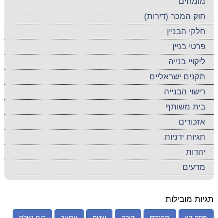
מומחים
חוק המכר (דירות)
חלקי הבניין
פרטי בניין
ליקויי בנייה
תקנים ישראליים
רישוי הבנייה
בית משותף
אזכורים
תגיות ידניות
יהדות
מדעים
תגיות מובילות
פסק דין
מהנדס
דירה
שטח
ערעור
רום ושלח