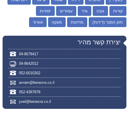
קורות
גובה
גדר
עמודים
יסודות
חוק המכר (דירות)
מדרגות
מעקה
אוורור
יצירת קשר מהיר
04-8678417
04-8642012
052-6010262
avram@benezra.co.il
052-4387878
yoel@benezra.co.il