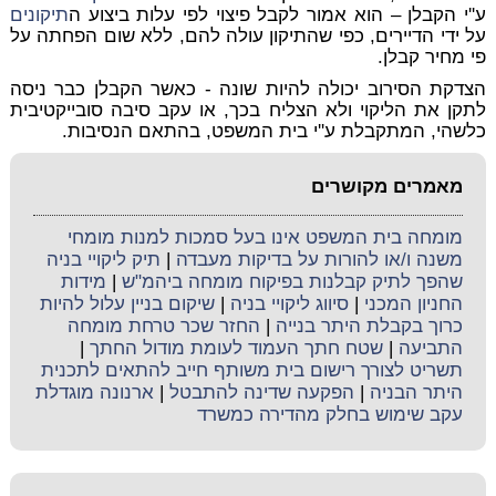
ע''י הקבלן – הוא אמור לקבל פיצוי לפי עלות ביצוע ה
תיקונים
על ידי הדיירים, כפי שהתיקון עולה להם, ללא שום הפחתה על
פי מחיר קבלן.
הצדקת הסירוב יכולה להיות שונה - כאשר הקבלן כבר ניסה
לתקן את הליקוי ולא הצליח בכך, או עקב סיבה סובייקטיבית
כלשהי, המתקבלת ע''י בית המשפט, בהתאם הנסיבות.
מאמרים מקושרים
מומחה בית המשפט אינו בעל סמכות למנות מומחי
משנה ו/או להורות על בדיקות מעבדה
|
תיק ליקויי בניה
שהפך לתיק קבלנות בפיקוח מומחה ביהמ"ש
|
מידות
החניון המכני
|
סיווג ליקויי בניה
|
שיקום בניין עלול להיות
כרוך בקבלת היתר בנייה
|
החזר שכר טרחת מומחה
התביעה
|
שטח חתך העמוד לעומת מודול החתך
|
תשריט לצורך רישום בית משותף חייב להתאים לתכנית
היתר הבניה
|
הפקעה שדינה להתבטל
|
ארנונה מוגדלת
עקב שימוש בחלק מהדירה כמשרד