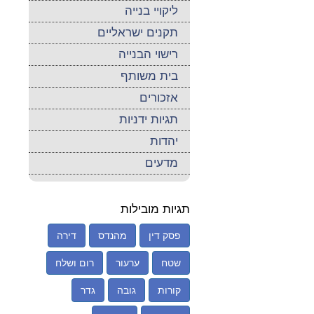
ליקויי בנייה
תקנים ישראליים
רישוי הבנייה
בית משותף
אזכורים
תגיות ידניות
יהדות
מדעים
תגיות מובילות
פסק דין
מהנדס
דירה
שטח
ערעור
רום ושלח
קורות
גובה
גדר