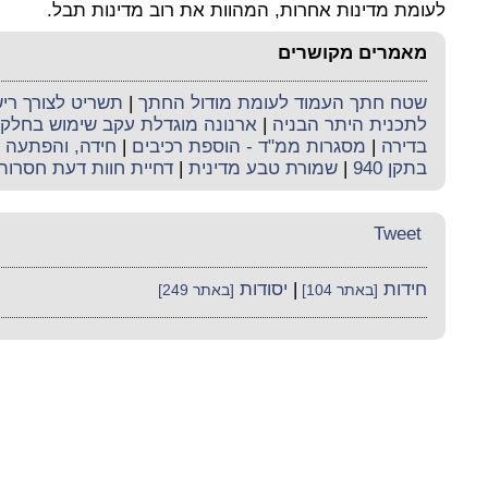
לעומת מדינות אחרות, המהוות את רוב מדינות תבל.
מאמרים מקושרים
שטח חתך העמוד לעומת מודול החתך
|
תשריט לצורך רי
לתכנית היתר הבניה
|
ארנונה מוגדלת עקב שימוש בחלק
בדירה
|
מסגרות ממ"ד - הוספת רכיבים
|
חידה, והפתעה
|
בתקן 940
|
שמורת טבע מדינית
|
דחיית חוות דעת חסרות
Tweet
חידות
|
יסודות
[באתר 104]
[באתר 249]