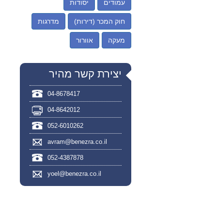
עמודים
יסודות
חוק המכר (דירות)
מדרגות
מעקה
אוורור
יצירת קשר מהיר
04-8678417
04-8642012
052-6010262
avram@benezra.co.il
052-4387878
yoel@benezra.co.il