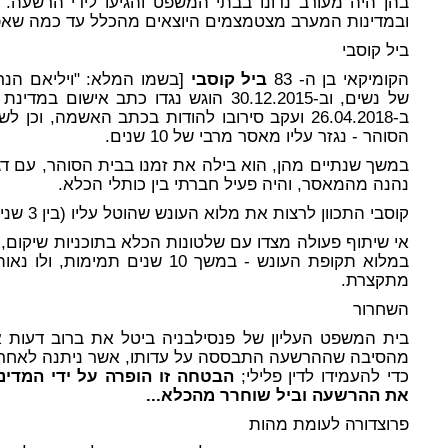
בהן היה מעורב נדונו בבתי המשפט והגיעו לידי הרשעה. 
ובמדינות המערב מצטמצמים היוצאים מהכלל עד כמה שא
ביל קוסבי
הקומיקאי בן ה- 83
ביל קוסבי
[בשמו המלא: "ויליאם הנרי
של נשים, וב-30.12.2015 הוגש נגדו כתב א
ב-26.04.2018 ועקב סירובו להודות בכתב האשמה, 
הסוהר - נגזר עליו מאסר מרבי של 10 שנים.
במשך שנתיים מהן, הוא בילה את זמנו בבית הסוהר, עם דג
נהנה מהמאסר, והיה פעיל חברתי בין כותלי הכלא.
קוסבי התכוון לרצות את מלוא העונש שהוטל עליו (בין 3 שנים ל-10 שנים).
אי שיתוף פעולה מצדו עם שלטונות הכלא בתוכניות שיקום, 
במלוא תקופת העונש - במשך 10 שני
מתקצרת.
השחרור
מהסיבה שההרשעה התבססה על עדותו, אשר ניתנה לאחר ש
כדי להעמידו לדין פלילי;
הבטחה זו הופרה על ידי המדינ
את ההרשעה וביל שוחרר מהכלא...
פרוצדורה לעומת מהות