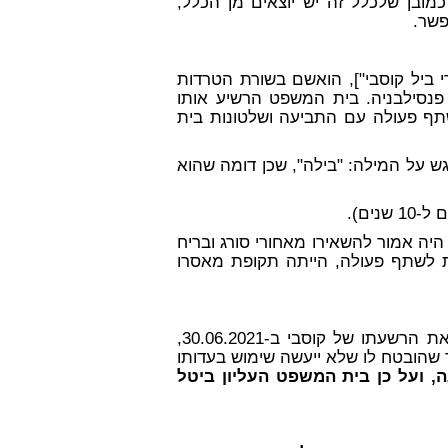
כמובן שלכלל זה יש יוצאים מן הכלל,
פשר.
 ביל קוסבי"], הואשם בשורת הטרדות
ישום במדינת פנסילבניה. בית המשפט הרשיע אותו
וכן לשתף פעולה עם התביעה ושלטונות בית
ש על המילה: "בילה", שכן דומה שהוא
היה אמור להשאירו מאחורי סורג ובריח
ם תמימות, ולו נאות לשתף פעולה, הייתה תקופת מאסרו
בית המשפט העליון של פנסילבניה ביטל את ברוב דעות את הרשעתו של קוסבי ב-30.06.2021,
הובטח לו שלא ייעשה שימוש בעדותו
ה, ועל כן בית המשפט העליון ביטל