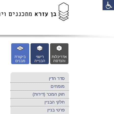
לג
כן
זי
אדריכלות
רישוי
ביקורת
והנדסה
הבנייה
מבנים
סדר הדין
מומחים
חוק המכר (דירות)
חלקי הבניין
פרטי בניין