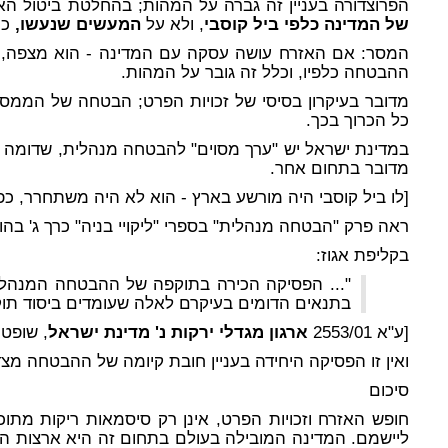
הפרוצדורה בעניין זה גברה על המהות; בהחלטת ביטול ה
של המדינה כלפי ביל קוסבי
, ולא על
המעשים שנעשו,
ככ
המסר: אם האזרח עושה עסקה עם המדינה - הוא מצפה, ומ
ההבטחה כלפיו, וכלל זה גובר על המהות.
מדובר בעיקרון בסיסי של זכויות הפרט; הבטחה של הממסד 
כל הכרוך בכך.
במדינת ישראל יש "ערך מסוים" להבטחה מנהלית, שדומה 
מדובר בתחום אחר.
[לו ביל קוסבי היה מורשע בארץ - הוא לא היה משתחרר, כפ
ראה פרק "הבטחה מנהלית" בספרי "ליקויי בניה" כרך ג' בהוצאת בורסי
בקליפת אגוז:
"... הפסיקה הכירה בתוקפה של ההבטחה המנהלי
בתנאים הדומים בעיקרם לאלה שעומדים ביסוד תוק
[ע"א 2553/01
ארגון מגדלי ירקות נ' מדינת ישראל
, שופט: 
ואין זו הפסיקה היחידה בעניין חובת קיומה של ההבטחה מצ
סיכום
חופש האזרח וזכויות הפרט, אינן רק סיסמאות ריקות מתוכ
ליישמם. המדינה המובילה בעולם בתחום זה היא ארצות ה