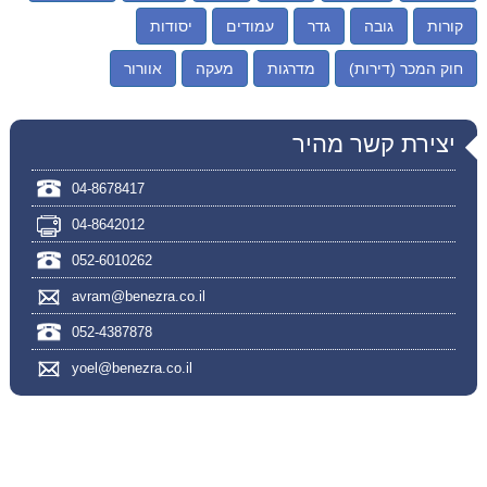
קורות
גובה
גדר
עמודים
יסודות
חוק המכר (דירות)
מדרגות
מעקה
אוורור
יצירת קשר מהיר
04-8678417
04-8642012
052-6010262
avram@benezra.co.il
052-4387878
yoel@benezra.co.il