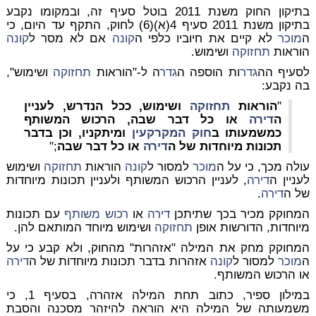
בתיקון החוק משנת 2011 בוטל סעיף זה, ובמקומו נקבע
בתיקון משנת 2011 סעיף 4(א)(6) לחוק, התקף עד היום, כי
ה
מוכר
לא קיים את חיוביו כלפי ה
קונה
אם לא מסר ל
קונה
הוראות
תחזוקה
ושימוש.
לסעיף הה
גדר
ות הוספה ה
גדר
ה ל-
"הוראות
תחזוקה
ושימוש",
בה נקבע:
"
הוראות
תחזוקה
ושימוש, ככל הנדרש, לעניין
ה
דירה
או כל דבר שבה, הרכוש המשותף
כמשמעותו ב
חוק המקרקעין
ומיתקניו, וכן בדבר
תכונות מיוחדות של ה
דירה
או כל דבר שבה
;"
עולה מכך, כי על ה
מוכר
למסור ל
קונה
הוראות
תחזוקה
ושימוש
לעניין ה
דירה
, לעניין הרכוש המשותף ולעניין תכונות מיוחדות
של ה
דירה
.
המחוקק מכיר בכך שתיתכן
דירה
או
רכוש משותף
עם תכונות
מיוחדות, הדורשות אופן
תחזוקה
ושימוש מיוחד המותאם להן.
המחוקק מחק את המילה "אזהרות" מהחוק, ולא קבע כי על
ה
מוכר
למסור ל
קונה
אזהרות בדבר תכונות מיוחדות של ה
דירה
או הרכוש המשותף.
במילון ספיר, כתוב תחת המילה אזהרה, בסעיף 1, כי
משמעותה של המילה היא הוראה להיזהר מסכנה והסבת