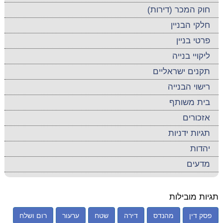
חוק המכר (דירות)
חלקי הבניין
פרטי בניין
ליקויי בנייה
תקנים ישראליים
רישוי הבנייה
בית משותף
אזכורים
תגיות ידניות
יהדות
מדעים
תגיות מובילות
פסק דין
מהנדס
דירה
שטח
ערעור
רום ושלח