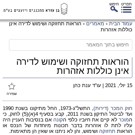
תפריט
חיפוש
לג
עמוד הבית
מאמרים
הוראות תחזוקה ושימוש לדירה אינן
»
»
כן
כוללות אזהרות
זי
הוראות תחזוקה ושימוש לדירה
אינן כוללות אזהרות
15 יולי, 2021
|
עו"ד ענת כהן
שמירה
חוק המכר (דירות)
, התשל"ג-1973, החל מתיקונו בשנת 1990
ועד לביטול התיקון בשנת 2011, קבע בסעיף 4(א)(5) לחוק, כי
ה
מוכר
לא קיים את חיוביו כלפי ה
קונה
אם בנסיבות העניין היה
עליו לתת לו אזהרות בדבר תכונות מיוחדות של הנכס או
הוראות
תחזוקה
ושימוש, והן לא ניתנו או שאין הן מתאימות.