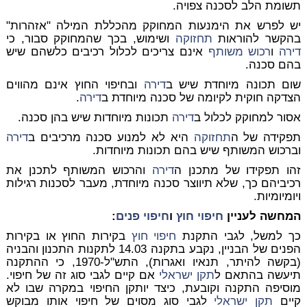
תשומת הלב לסכנה צפויה.
יש לפרש את הימנעות המחוקק מהכללת המילה "אזהרות"
בהקשר להוראות
תחזוקה
ושימוש, בכך שהמחוקק סבור, כי
דירה
ו
רכוש משותף
אינם צריכים לכלול רכיבים כלשהם שיש
בהם סכנה.
שום תכונה מיוחדת שיש ב
דירה
ובחיפוי החוץ אינם מהווים
הצדקה חוקית לקיומה של סכנה מיוחדת ב
דירה
.
אסור למחוקק לכלול ב
דירה
תכונות מיוחדות שיש בהן סכנה.
תפקידה של ה
תחזוקה
היא לא למנוע סכנה מרכיבים ב
דירה
וברכוש המשותף שיש בהם תכונות מיוחדות.
זהו תפקידו של מתכנן ה
דירה
והרכוש המשותף לתכנן את
רכיביהם כך, שלא תיווצר סכנה מיוחדת, מעבר לסכנות רגילות
ויומיומיות.
המחשה לעניין
חיפוי חוץ
ו
חיפוי פנים
:
כך למשל, לגבי התקנת
חיפוי חוץ
בקירות החוץ או בקירות
הפנים של הבניין, נקבע בתקנה 14.03 לתקנות התכנון והבניה
(בקשה להיתר, תנאיו ואגרות), התש"ל-1970, כי ההתקנה
תיעשה בהתאם ל
תקן ישראלי
אם קיים לגבי סוג זה של חיפוי.
מוסיפה התקנה וקובעת, כיצד יותקן החיפוי במקרה שבו לא
קיים
תקן ישראלי
לגבי סוג מסוים של חיפוי אותו מבוקש