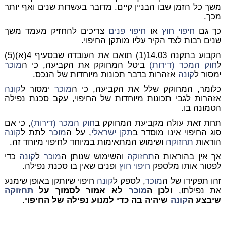
משך כל הזמן שבו הבניין קיים. מדובר בעשרות שנים ואף יותר
מכך.
כך גם
חיפוי חוץ
או
חיפוי פנים
צריכים להחזיק מעמד משך
שנים רבות לצד הקיר עליו מותקן החיפוי.
הקבוע בתקנה 14.03(1) תואם את העובדה שבסעיף 4(א)(5)
ל
חוק המכר (דירות)
ביטל המחוקק את הקביעה, כי ה
מוכר
ימסור ל
קונה
אזהרות בדבר תכונות מיוחדות של הנכס.
כלומר, המחוקק שלל את הקביעה, כי ה
מוכר
ימסור ל
קונה
אזהרות לגבי תכונות מיוחדות של החיפוי, עקב סכנת נפילה
הטמונה בו.
תחת זאת עולה מקביעת המחוקק ב
חוק המכר (דירות)
, כי אם
סוג החיפוי אינו מוסדר ב
תקן ישראלי
, על ה
מוכר
לתת ל
קונה
הוראות
תחזוקה
ושימוש המתאימות במיוחד לחיפוי מיוחד זה.
אך אין בהוראות ה
תחזוקה
והשימוש שנותן ה
מוכר
ל
קונה
כדי
לפטור אותו מלספק
חיפוי חוץ
ופנים שאין בו סכנת נפילה.
זהו תפקידו של ה
מוכר
, לספק ל
קונה
חיפוי שיותקן באופן שימנע
את נפילתו,
ולכן ה
מוכר
לא אמור לסמוך על
תחזוקה
שיבצע ה
קונה
שיהיה בה כדי למנוע נפילה של החיפוי.