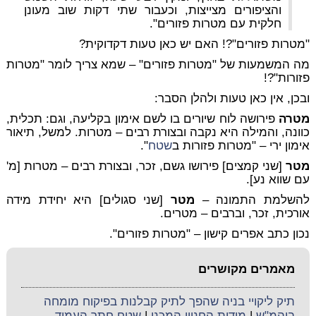
והציפורים מצייצות, וכעבור שתי דקות שוב מעונן
חלקית עם מטרות פזורים".
"מטרות פזורים"?! האם יש כאן טעות דקדוקית?
מה המשמעות של "מטרות פזורים" – שמא צריך לומר "מטרות
פזורות"?!
ובכן, אין כאן טעות ולהלן הסבר:
מטרה
פירושה לוח שיורים בו לשם אימון בקליעה, וגם: תכלית,
כוונה, והמילה היא נקבה ובצורת רבים – מטרות. למשל, תיאור
אימון ירי – "מטרות פזורות ב
שטח
".
מטר
[שני קמצים] פירושו גשם, זכר, ובצורת רבים – מטרות [מ'
עם שווא נע].
להשלמת התמונה –
מטר
[שני סגולים] היא יחידת מידה
אורכית, זכר, וברבים – מטרים.
נכון כתב אפרים קישון – "מטרות פזורים".
מאמרים מקושרים
תיק ליקויי בניה שהפך לתיק קבלנות בפיקוח מומחה
ביהמ"ש
|
מידות החניון המכני
|
שטח חתך העמוד