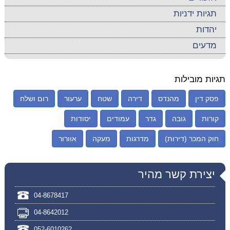
תגיות ידניות
יהדות
מדעים
תגיות מובילות
פסק דין
מהנדס
דירה
שטח
ערעור
רום ושלח
קורות
גובה
גדר
עמודים
יסודות
חוק המכר (דירות)
מדרגות
מעקה
אוורור
יצירת קשר מהיר
04-8678417
04-8642012
052-6010262