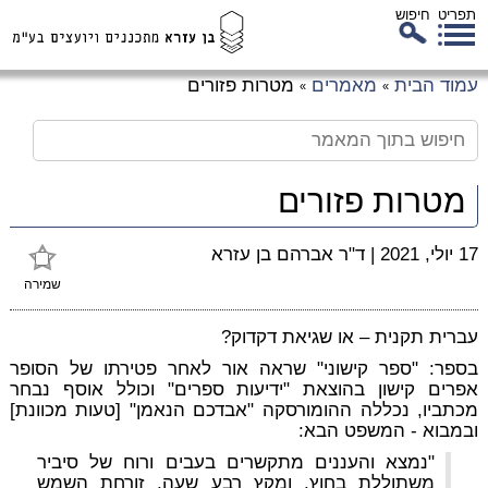
תפריט
חיפוש
לג
עמוד הבית
מאמרים
מטרות פזורים
»
»
כן
זי
מטרות פזורים
17 יולי, 2021
|
ד"ר אברהם בן עזרא
שמירה
עברית תקנית – או שגיאת דקדוק?
בספר: "ספר קישוני" שראה אור לאחר פטירתו של הסופר
אפרים קישון בהוצאת "ידיעות ספרים" וכולל אוסף נבחר
מכתביו, נכללה ההומורסקה "אבדכם הנאמן" [טעות מכוונת]
ובמבוא - המשפט הבא:
"נמצא והעננים מתקשרים בעבים ורוח של סיביר
משתוללת בחוץ, ומקץ רבע שעה, זורחת השמש