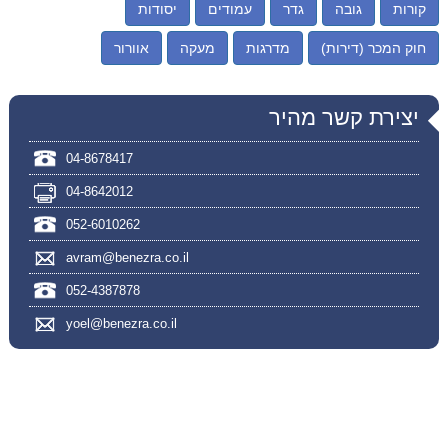
קורות
גובה
גדר
עמודים
יסודות
חוק המכר (דירות)
מדרגות
מעקה
אוורור
יצירת קשר מהיר
04-8678417
04-8642012
052-6010262
avram@benezra.co.il
052-4387878
yoel@benezra.co.il