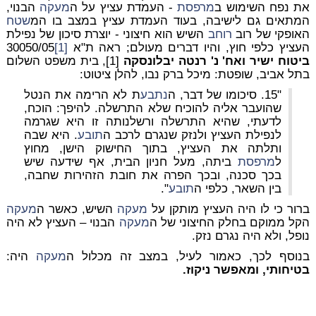
את נפח השימוש ב
מרפסת
- העמדת עציץ על ה
מעקה
הבנוי,
המתאים גם לישיבה, בעוד העמדת עציץ במצב בו המ
שטח
האופקי של רוב
רוחב
השיש הוא חיצוני - יוצרת סיכון של נפילת
העציץ כלפי חוץ, והיו דברים מעולם; ראה ת"א
[1]
30050/05
ביטוח ישיר ואח' נ' רנטה יבלונסקה
[1], בית משפט השלום
בתל אביב, שופטת: מיכל ברק נבו, להלן ציטוט:
"15. סיכומו של דבר, ה
נתבע
ת לא הרימה את הנטל
שהועבר אליה להוכיח שלא התרשלה. להיפך: הוכח,
לדעתי, שהיא התרשלה ורשלנותה זו היא שגרמה
לנפילת העציץ ולנזק שנגרם לרכב ה
תובע
. היא שבה
ותלתה את העציץ, בתוך החישוק הישן, מחוץ
ל
מרפסת
ביתה, מעל חניון הבית, אף שידעה שיש
בכך סכנה, ובכך הפרה את חובת הזהירות שחבה,
בין השאר, כלפי ה
תובע
".
ברור כי לו היה העציץ מותקן על
מעקה
השיש, כאשר ה
מעקה
הקל ממוקם בחלק החיצוני של ה
מעקה
הבנוי – העציץ לא היה
נופל, ולא היה נגרם נזק.
בנוסף לכך, כאמור לעיל, במצב זה מכלול ה
מעקה
היה:
בטיחותי, ומאפשר ניקוז.