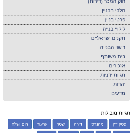
חוק המכר (דירות)
חלקי הבניין
פרטי בניין
ליקויי בנייה
תקנים ישראליים
רישוי הבנייה
בית משותף
אזכורים
תגיות ידניות
יהדות
מדעים
תגיות מובילות
פסק דין
מהנדס
דירה
שטח
ערעור
רום ושלח