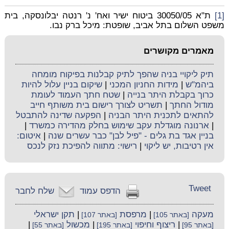
[1]
ת"א 30050/05 ביטוח ישיר ואח' נ' רנטה יבלונסקה, בית
משפט השלום בתל אביב, שופטת: מיכל ברק נבו.
מאמרים מקושרים
תיק ליקויי בניה שהפך לתיק קבלנות בפיקוח מומחה
ביהמ"ש
|
מידות החניון המכני
|
שיקום בניין עלול להיות
כרוך בקבלת היתר בנייה
|
שטח חתך העמוד לעומת
מודול החתך
|
תשריט לצורך רישום בית משותף חייב
להתאים לתכנית היתר הבניה
|
הפקעה שדינה להתבטל
|
ארנונה מוגדלת עקב שימוש בחלק מהדירה כמשרד
|
בניין אגד בת גלים - "פיל לבן" כבר עשרים שנה
|
איטום:
אין רטיבות, יש ליקוי
|
רישוי: מתווה להפיכת נזק לנכס
Tweet
הדפס עמוד
שלח לחבר
מעקה
|
מרפסת
|
תקן ישראלי
[באתר 105]
[באתר 107]
|
ריצוף וחיפוי
|
מכשול
|
[באתר 95]
[באתר 195]
[באתר 55]