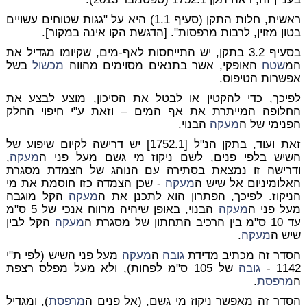
ראשית, חלות התקן (סעיף 1.1) היא על "גגות שטוחים עשויים
בטון מזוין,
לרבות מרפסות".
[הדגשת הקו אינה במקור].
בסעיף 3.2 בתקן, יש התייחסות לאף-מים, שקיומו מגדיל את
המ
שטח
האופקי, אשר בתנאים מסוימים מהווה
מכשול
בשל
אפשרות הטיפוס.
לפיכך, כדי להקטין או לבטל את הסיכון, מוצע לבצע את
החלופה המייתרת את אף המים – וזאת ע"י חיפוי החלק
הפנימי של ה
מעקה
הבנוי.
זאת ועוד, בתקן הנ"ל [1752.1] יש דרישה לקיום שיפוע של
השיש בלפי פנים, לשם ניקוז מי גשם מעל פני ה
מעקה
,
ודרישה זו נמצאת בסתירה עם הנוהג של הצמדת מסגרת
האלומיניום אל שיש ה
מעקה
- שכן הצמדה כזו חוסמת את מי
הניקוז. לפיכך, הפתרון הוא לתכנן את ה
מעקה
הקל מוגבה
מעל פני ה
מעקה
הבנוי, באופן שיהיה מרווח אנכי של 5 ס"מ
עד 10 ס"מ בין הרכיב התחתון של מסגרת ה
מעקה
הקל לבין
שיש ה
מעקה
.
הסדר זה מכתיב מדידת
גובה
ה
מעקה
מעל פני השיש (לפי ת"י
1142 -
גובה
של 105 ס"מ לפחות), ולא מעל מפלס רצפת
ה
מרפסת
.
הסדר זה מאפשר ניקוז מי גשם, (אל פנים ה
מרפסת
), ומגדיל