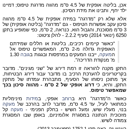
אכן, בליטה אופקית של 4.5 ס"מ מהווה מדרגת טיפוס; דמיינו
ילד יחף, ותבינו את מידת הסיכון.
אלא שלא רק "מדרגה" במידה אופקית של 4.5 ס"מ מהווה
סיכון עקב אפשרות הטיפוס - גם "מדרגה" (בליטה אופקית) של
3 ס"מ מסוכנת, והגבול הוא, כנראה, 2 ס"מ, כפי שמופיע בתקן
6250 (ינואר 2014) סעיף 2.2.2 - להלן ציטוט:
"כאשר קיימים רכיבים, בליטות או חללים שמידתם
האופקית גדולה מ-2 ס"מ, המאפשרים טיפוס אל
ה
מעקה
, ייבנו המעקים במרפסות ובגגות ב
גובה
1.30
מ' מנקודת הדריכה".
התקן מקנה להוראה זו רמת דירוג של "שני מגינים". מדובר
בקריטריונים להערכת הרכיב בו מדובר עבור דירוג הבטיחות,
אך מתוכן ניסוחו של הסעיף, מתבהרת עמדתו של מתקין
התקן, והיא, כי
דרוג אופקי של 2 ס"מ - מהווה סיכון בכך
שמאפשר טיפוס.
כאשר ה"מדרגה" היא ב
רוחב
אופקי, ב
מידות
מינימליות
כמתואר לעיל, עד 4.5 ס"מ, מדובר לרוב בהרכב של
מעקה
בנוי, מעליו שיש, ומעל השיש -
בחלק הפנימי
-
מעקה
קל
מזכוכית הנתונה במסגרת אלומיניום, באופן שבו המסגרת
צמודה לשיש.
בעניין זה, ראה תקן 1752.1 (ספטמבר 2013).