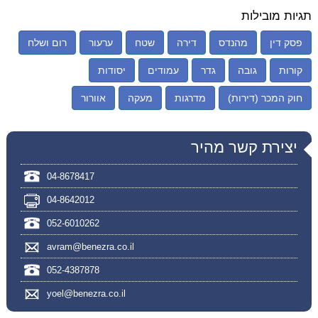
תגיות מובילות
פסק דין
מהנדס
דירה
שטח
ערעור
רום ושלח
קורות
גובה
גדר
עמודים
יסודות
חוק המכר (דירות)
מדרגות
מעקה
אוורור
יצירת קשר מהיר
04-8678417
04-8642012
052-6010262
avram@benezra.co.il
052-4387878
yoel@benezra.co.il