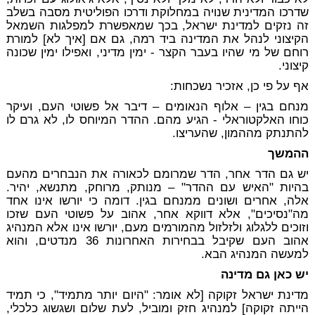
שדרכו המדינית שנויה במחלוקת ודרכו הפוליטית מסבה בשלב
זה נזקים למדינת ישראל, בכך שמאפשרת למפלגות השמאל
הקיצוני לנהל את המדינה ביד רמה, גם אם [איך לא] למורת
רוחם של מי שהיו בעבר הקצר - ימין מדיני, ואפילו ימין שכונה
קיצוני.
אף על פי כן, אזכיר נשכחות:
מנחם בגין – אלוף הנאומים – דיבר אל פשוטי העם, ועיקר
כוחו האלקטוראלי - הגיע מהם. ההדר המיוחס לו, לא גרם לו
להתנתק מההמון, שהעריצו.
ההמשך
יש גם הדר אחר, הדר שמרומם לכאורה את הנבחרים מהעם
בהיות "האיש עם ההדר" – מנותק, מרוחק, מתנשא, יהיר.
אלה, אחרים ושונים ממנחם בגין. דומה כי יורשו אינו אחד
מה"נסיכים", אלא דווקא אחר, אהוב על פשוטי העם שזכו
וזוכים ללגלוג ולזלזול מהמורמים מעם, יורשו אינו אלא המנהיג
אהוב העם שקיבל בבחירות האחרונות 36 מנדטים, והוא
למעשה המנהיג הבא.
יש כאן גם מדינה
מדינת ישראל זקוקה [לא אומר: "היום יותר מתמיד", כי תמיד
הייתה זקוקה] למנהיג חזק ומוביל, לעת שלום ושגשוג כלכלי,