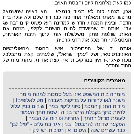
כמו לעת מלחמת קיום והבסת האויב.
אכן, מנהיג כזה לא תמיד בנמצא – הא ראייה שהשמאל
מחפש, מאתר ומאלתר אחד כזה כבר דור שלם ולא עולה בידו
הדבר, ובימין המנהיג הדרוש למדינה הוא פשוט קיים "בהישג
עד", אותה יד שמיועדת להיות מושטת לקלפי, מזהה את
האות, שולפת פתק ומשלשלת אותו לתוך תיבת האותיות,
המסמלת יותר מכל את הדמוקרטיה.
אותה יד של הפרופסור, איש ההגות מהאולימפוס
האוניברסיטאי, ושל "עמך ישראל", שלעתים קצת מתבלבל
נוכח שאלת-ריאיון במרקע, ונראה קצת אחרת, מהתדמית של
ההוד וההדר.
מאמרים מקושרים
מומחה בית המשפט אינו בעל סמכות למנות מומחי
משנה ו/או להורות על בדיקות מעבדה
|
מט לאלופים!
|
מידות החניון המכני
|
סיווג ליקויי בניה
|
שיקום בניין עלול
להיות כרוך בקבלת היתר בנייה
|
שטח חתך העמוד
לעומת מודול החתך
|
אחריות ופיקוח על הבניה
|
הפקעה שדינה להתבטל
|
בניין אגד בת גלים - "פיל לבן"
כבר עשרים שנה
|
איטום: אין רטיבות, יש ליקוי