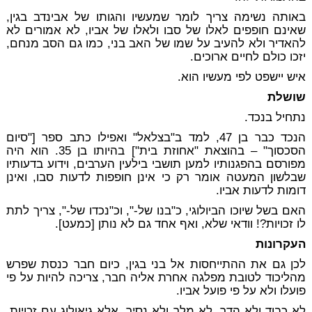
באותה נשימה צריך לומר שמעשיו והגותו של אבינדב בגין,
שאינם חופפים לאלו של סבו ולאלו של אביו, לא אמורים לא
להאדיר ולא להעיב על שמו של האב בני, כמו גם הסב מנחם,
יזכו כולם לחיים ארוכים.
איש יישפט לפי מעשיו הוא.
שושלת
נתחיל בנכד.
הנכד כבר בן 47, למד ב"בצלאל" ואפילו כתב ספר ["סיום
הסכסוך" – בהוצאת "אחוזת בית"] בהיותו בן 35. הוא היה
מפורסם בהפגנותיו למען תושבי בילעין הערבים, וידוע בדעותיו
שבלשון המעטה אומר רק כי אינן חופפות לדעות סבו, ואינן
דומות לדעות אביו.
האם בשל שיוכו הביולוגי, כ"בנו של-", וכ"נכדו של-", צריך לתת
לו זכויות?! וודאי שלא, ואף אחד גם לא נותן [כמעט].
העקרונות
לכן גם את ההתייחסות אל בני בגין, כיום חבר כנסת שפרש
מהליכוד לטובת מפלגה אחרת אליה חבר, צריכה להיות על פי
פועלו ולא על פי פועל אביו.
לא כבוד ולא הדר, לא מלך ולא נסיך, אלא גיאולוג עם זכויות,