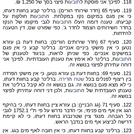
118. לפיכך אני פוסקת ל
תובע
ות פיצוי בסך של 1,250 ₪.
119.
סעיף 65 (חדר שירותי הורים)
: ברלינר קבע בחוות דעתו,
כי אין פגם במיקום נקז במקלחת. ה
תובע
ות חולקות על
קביעתו. טענה דומה העלו ה
תובע
ות לגבי מיקומו של הנקז
בחדר השירותים הצמוד לחדר ג'. כפי שפורט שם, דין הטענה
להידחות.
120.
סעיף 67 (חדר שירותים הורים)
: בחוות דעת בן עזרא
נטען כי אין מישקי ביניים אנכיים. ברלינר קבע כי אין פגם
במישקים אנכיים. כפי שניתן לראות, בניגוד לטענתן של
ה
תובע
ות, ברלינר לא אימץ את טענתן העובדתיות. לפיכך אני
דוחה עתירתן לפיצוי בנושא זה.
121.
סעיף 69
: בחוות דעת בן עזרא נטען, כי אין מישקי הפרדה
בין ריצוף לפנלים בכל
שטח
ה
דירה
. ברלינר קבע בחוות דעתו,
כי לא מצא פגם בנושא זה. גם בנושא זה לא קיבל ברלינר את
טענתן העובדתית של ה
תובע
ות, ולכן דני דוחה עתירתן לפיצוי
בנושא זה.
122.
סעיף 71 (גג הבניין)
: בן עזרא ציין בחוות דעתו, כי בהיקף
הגג אין אף מים פנימי, וכי הדבר נדרש על פי ת"י 1752.1 לגבי
כל הגבהה. מנגד ציין שטרנברג בחוות דעתו, כי לא קיימת
דרישה לביצוע אף מים בנדבך הראש.
123. ברלינר קבע בחוות דעתו, כי אין חובה לאף מים בגג. אין