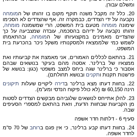
ומשלם עבורן.
20. כלל זה מקבל משנה תוקף מקום בו זהותו של ה
מומחה
נקבעה על ידי הצדדים, כבמקרה זה. אף שהצדדים לא הסכימו
שימונה
מומחה
מטעם בית המשפט, הרי שמשמונה
מומחה
,
זהותו נקבעה על ידיהם בהסכמה, עובדה שמצביעה על כך
שהצדיים מאמינים במקצועיותו של ה
מומחה
, ובהתאמתו
לשמש כמי שלממצאיו ולמסקנותיו משקל ניכר בהכרעת בית
המשפט.
21. בהתאם לכללים האמורים, אני מאמצת את קביעותיו ואת
ממצאיו של ברלינר. אסטה מהם בעיקר בנושאים שבהם
אסבור כי ברלינר שגה ביחס למצב משפטי (כגון: בנושא של
פרשנות תקנות ו
תקנים
ובנושא תחולתם).
22. בחוות דעתו מצא ברלינר ב
דירה
ליקויים שעלות
תיקונים
הינה 60,150 ₪ (לא כולל פיקוח הנדסי ומע''מ).
23. להלן אתייחס לנושאים שלגביהם מבקשים הצדדים לסטות
מן הקביעות שבחוות הדעת, וזאת בהתאם למספרי הסעיפים
שבה.
סעיף 6 - דלתות חדר אשפה
24. בחוות דעתו קבע ברלינר, כי אין פגם ב
רוחב
של 70 ס''מ
לחדר אשפה.