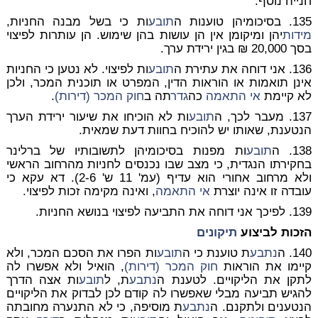
חנייה נוסף.
135. בסיכומיהן טוענות ה
תובע
ות כי בשל מבנה החניות,
מידות
יהן ומיקומן אין הן עושות בהן שימוש. הן עותרות לפיצוי
בסך 20,000 ₪ בגין ירידת ערך.
136. אני דוחה את עתירת ה
תובע
ות לפיצוי. לא נטען כי החניות
אינן תואמות או הוראות הדין, המפרט או תוכנית המכר, ולכן
לא קיימת
אי התאמה
כה
גדר
תה ב
חוק המכר (דירות)
.
137. מעבר לכך, ה
תובע
ות לא הוכיחו את שיעור ירידת הערך
הנטענת, שאותו יש להוכיח בחוות דעת שמאית.
138. ה
תובע
ות מפנות בסיכומיהן לתשובותיו של ברלינר
בחקירתו הנגדית, כי מצב שבו נכנסים לחניות מהרחוב הראשי
ולא מרחוב אחורי הוא עדיף (עמ' 11 ש' 2-6). דא עקא כי
עובדה זו אינה יוצרת
אי התאמה
, ואינה מקימה זכות לפיצוי.
139. לפיכך אני דוחה את התביעה לפיצוי בנושא החניות.
הזכות לביצוע
תיקונים
140. ה
נתבע
ת טוענת כי ה
תובע
ות הפרו את הסכם המכר, ולא
קיימו את הוראות
חוק המכר (דירות)
, הואיל ולא אפשרו לה
לתקן את הליקויים. לטענת ה
נתבע
ת, ל
תובע
ות אצה הדרך
להגיש תביעה מבלי שאפשרו לה קודם לכן לבדוק את הליקויים
הנטענים ולתקנם. ה
נתבע
ת מוסיפה, כי לא התנערה מחובתה