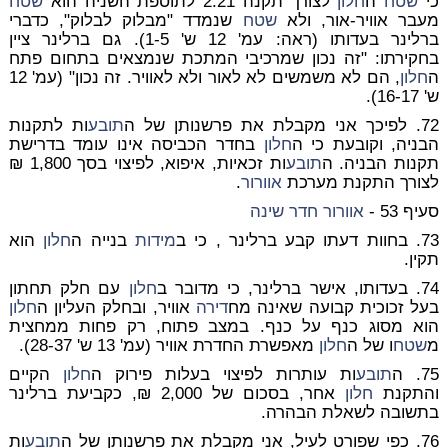
כי
שטח
ה
חלון
לצורך תקנה 2.21 לתוספת השניה הוא
שטח
מעבר אוויר-אור, ולא
שטח
שנמדד "מבלוק לבלוק", כדברי
ברלינר בעדותו (ראה: עמ' 12 ש' 1-5). גם ברלינר ציין
בחקירתו: "זה נכון שמרכיבי המתכת שנמצאים בתחום פתח
ה
חלון
, הם לא משמשים לא לאור ולא לאוויר. זה נכון" (עמ' 12
ש' 16-17).
72. לפיכך אני מקבלת את פרשנותן של ה
תובע
ות לתקנות
הבניה, וקובעת כי ה
חלון
בחדר הכביסה אינו עומד בדרישת
תקנות הבניה. ה
תובע
ות זכאיות, איפוא, לפיצוי בסך 1,800 ₪
לצורך התקנת מערכת
אוורור
.
סעיף 53 -
אוורור
חדר שינה
73. בחוות דעתו קבע ברלינר , כי ב
מידות
בנייה ה
חלון
הוא
תקין.
74. בעדותו, אישר ברלינר, כי מדובר ב
חלון
עם חלק תחתון
בעל זכוכית קבועה שאינה מח
דירה
אוויר, ובחלק העליון ה
חלון
הוא מסוג כנף על כנף. במצב פתוח, רק פחות ממחצית
מ
שטח
ו של ה
חלון
מאפשרת החדרת אוויר (עמ' 13 ש' 28-37).
75. ה
תובע
ות עותרות לפיצוי בעלות פירוק ה
חלון
הקיים
והתקנת
חלון
אחר, בסכום של 2,000 ₪, כקביעת ברלינר
בתשובה לשאלת הבהרה.
76. כפי שפורט לעיל, אני מקבלת את פרשנותן של ה
תובע
ות