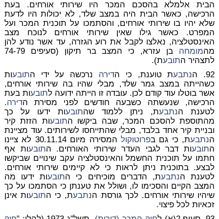
הבית אלמלא בהסכם המכר היו שירותי אורחים. בעת
הרכישה, כאשר הבית היה במצב שלד, לא יכולות היו לדעת
שלא יהיו בו שירותי אורחים, והסתמכו על תוכנית המכר ועל
המפרט. כאשר גילו שאין שירותי אורחים לנוכח מצב
האינסטלציה, נאלצו לקבל את רוע הגזרה, עד אשר נודע להן
מה
מומחה
בן עזרא, כי המצב בר תיקון (סעיפים 74-79
לתצהיר ה
תובע
ת).
92. ה
נתבע
ת טוענת, כי ה
דירה
נרכשה על ידי ה
תובע
ות
כשהייתה במצב גמר שלד, מבלי שהיו בה שירותי אורחים,
אשר בוטלו עוד קודם לכן. עובדה זו הייתה ידועה ל
תובע
ות בעת
הרכישה, שנעשתה כשבעה חודשים לפני מסירת ה
דירה
.
לטענת ה
נתבע
ת, ניתן ללמוד שה
תובע
ות ידעו על כך
מהתוספת להסכם המכר, שבה ביקשו ה
תובע
ות הזזת קיר
ובניית קיר אחד בלבד, מבלי שהתייחסו לשירותים. עוד מציינת
ה
נתבע
ת, כי גם ב
פרוטוקול
המסירה מיום 30.11.14 לא ציינו
ה
תובע
ות דבר לגבי העדר שירותי האורחים. ה
תובע
ות אף
חתמו על תוכנית החשמל והאינסטלציה עקב שינויים שביקשו
לבצע. בתוכנית ניתן לראות כי לא קיימים שירותי אורחים.
לטענת ה
נתבע
ת, הדברים מוכיחים כי ה
תובע
ות ידעו מה
המצב הקיים והסכימו לו, ושולל את טענתן כי הסתמכו על כך
שיהיו שירותי אורחים. לכך גורסת ה
נתבע
ת, כי ה
תובע
ות אינן
זכאיות לכל פיצוי.
93. סעיף 2(א) ל
חוק המכר (דירות)
, תשל''ג-1973 (להלן: "
חוק