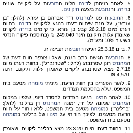
5. לאחר כניסתן ל
דירה
הלינו ה
תובע
ות על ליקויים שונים
ב
דירה
, וה
נתבע
ת ביצעה
תיקונים
.
6. ה
תובע
ות פנו ל
מהנדס
ד"ר אברהם בן עזרא (להלן: "בן
עזרא"), על מנת שיחווה דעתו בנוגע לליקויים ב
דירה
. בחוות
דעתו מיום 26.2.18 קבע בן עזרא, כי קיימים ב
דירה
ליקויים
שאומדן עלות תיקונם הינה 249,040 ₪ (בתוספת פיקוח הנדסי
בשיעור 10% ומע"מ).
7. ביום 25.3.18 הגישו ה
תובע
ות תביעה זו.
8. ה
נתבע
ת הגישה כתב הגנה, שאליו צורפה חוות דעת של
ה
מהנדס
רונן שטרנברג (להלן: "שטרנברג"). בחוות דעתו מיום
2.7.18 מצא שטרנברג ליקויים שאומדן עלות תיקונם הינה
4,570 ₪.
9. לאור הפערים בין חוות הדעת, מיניתי
מומחה
מטעם בית
המשפט, שלא בהסכמת הצדדים.
10. לאחר ה
מינוי
הגיעו הצדדים להסדר דיוני, שלפיו במקום
ה
מהנדס
שמונה על ידי, ימונה ה
מהנדס
דן ברלינר (להלן:
"ברלינר") כ
מומחה
מטעם בית המשפט, ללא ויתור על חוות
הדעת מטעמם. לפיכך הוריתי על
מינוי
ו של ברלינר כ
מומחה
מטעם בית המשפט.
11. בחוות דעתו מיום 23.3.20 מצא ברלינר ליקויים, שאומדן