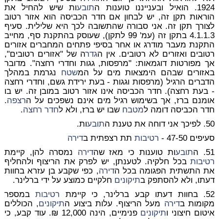
1924. הואיל ובענייננו טוענות ה
תובע
ות שיש להחיל את
הוראות תקן זה, יש לבחון אם חדר הכביסה הוא אזור רטוב
לצורך תקן זה. אני סבורה שהתשובה לכך היא שלילית. סעיף
4.1.1.3 בתקן זה (עמ' 99 לתקן), שעוסק בהתקנת סף, מחייב
התקנת מעבר מודרג או אחר בסיפי פתחים המחברים אזורים
רטובים ואזורים לא רטובים. אין ה
גדר
ה של "אזורים רטובים",
אך מפורטות דוגמאות: "מרפסות, גגות וחדרי רחצה". מדובר
באזורים שבהם הימצאות מים על המ
שטח
נגרמת במהלך
הדברים הרגיל (מרפסות וגגות - בעת ירידת גשם, וחדרי רחצה
- בעת רחצה). חדר הכביסה אינו אזור רטוב במובן זה. יש בו
אומנם ברז, אך בשימוש רגיל מים אינם נשפכים על ה
רצפה
.
חדר הכביסה דומה ל
מטבח
שבו יש ברז, ולא ל
חדר רחצה
.
50. לפיכך אני דוחה את טענת ה
תובע
ות.
סעיפים 47-50 -
רטיבות
תת רצפתית ב
דירה
51. ה
תובע
ות טוענות כי מאז שה
דירה
נמסרה להן, קיימת
רטיבות
בכל חלקיה. לטענתן, יש לפרק את הריצוף ולהחליף
את התשתית הפגומה בכל ה
דירה
, כפי שקבע בן עזרא בחוות
דעתו, ולא להסתפק ב
תיקונים
חלקיים כמוצע על ידי ברלינר.
52. בחוות דעתו קבע ברלינר, כי קיימת
רטיבות
במספר
מקומות ב
דירה
מעל הריצוף. עלות ביצוע ה
תיקונים
, הכוללים
איטום חיצוני ו
תיקונים
פנימיים, הינה 12,000 ₪. עוד קבע, כי