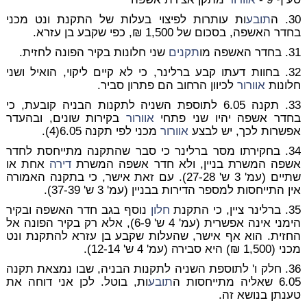
30. ה
תובע
ות עותרות לפיצוי בעלות של התקנת ונט מכני
בחדר האשפה, בסכום של 1,500 ₪, כפי שקבע בן עזרא.
31. בחדר האשפה מו
תקנים
שני חלונות בקיר הפונה לחזית.
32. בחוות דעתו קבע ברלינר, כי לא קיים ליקוי, הואיל ושני
חלונות
אוורור
לכיוון הרחוב הם פתרון סביר.
33. תקנה 6.05 לתוספת השניה לתקנות הבניה קובעת, כי
בחדר אשפה יהיו שני פתחי
אוורור
בקירות שונים, ובהעדר
אפשרות לכך, יש לבצע
אוורור
מכני לפי תקנה 6.05(4).
34. בחקירתו מסר ברלינר כי סבר שהתקנה מתייחסת לחדר
אשפה המשרת בניין, ולא חדר אשפה המשרת
דירה
אחת או
שתיים (עמ' 3 ש' 27-28). עם זאת אישר, כי בתקנה האמורה
אין התייחסות למספר הדירות בבניין (עמ' 3 ש' 37-39).
35. ברלינר ציין, כי התקנת
חלון
נוסף בגב חדר האשפה ובקיר
הימני אינה אפשרית (עמ' 4 ש' 6-9), אלא רק בקיר הפונה אל
החזית. הוא אף אישר, שהעלות שקבע בן עזרא להתקנת ונט
מכני (1,500 ₪) היא סבירה (עמ' 4 ש' 12-14).
36. חלק ו' לתוספת השניה לתקנות הבניה, שבו נמצאת תקנה
6.05 שאליה מתייחסות ה
תובע
ות, בוטל. לכן אני דוחה את
טענתן בנושא זה.