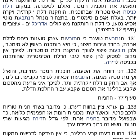
130. ה
נתבע
ת אינה חולקת על כך שהדלת שהותקנה אינה
תואמת את תוכנית המכר. ואולם לטענתה, במקום
דלת
כניסה
א-סימטרית שבתוכנית, הותקנה דלת יוקרתית ויקרה
יותר, בעלת אגפים סימטריים. בתצהיר מנהל ה
נתבע
ת מוטי
אסייג נטען, כי דלת זו הותקנה משיקולים
אדריכל
יים - עיצוביים
(סעיף 12 לתצהיר).
131. ה
נתבע
ת טוענת כי ה
תובע
ות עצמן טוענות ביחס לדלת
אחרת, בחדר שירות חיצוני, כי היא הותקנה באופן לא סימטרי,
ולכן
תובע
ות פיצוי לצורך התקנת דלת סימטרית. לפיכך אין
מקום לפסוק להן פיצוי לגבי הדלת הסימטרית שהותקנה
בכניסה ל
דירה
.
132. דני דוחה את הטענה. תוכנית המכר מחייבת, והואיל
וקיימת סטיה ממנה, ה
תובע
ות זכאיות לפיצוי כקביעת ברלינר,
אף אם התקינו דלת יוקרתית יותר. לפיכך איני גורעת מהסכום
שקבע ברלינר את הסכום שקבע עבור החלפת הדלת.
סעיף 77 - החניות
133. בן עזרא ציין בחוות דעתו, כי מדובר בשתי חניות טוריות
לרכב פרטי, וכאשר שתי מכוניות חונות אז הפנימית כלואה, כך
שבפועל מדובר ב
חניה
אחת. לפי גודל ה
דירה
מגיעות שתי
חניות. נושא זה כרוך בירידת ערך.
134. בחוות דעתו קבע ברלינר, כי אין הצדקה לדרישה חמקום