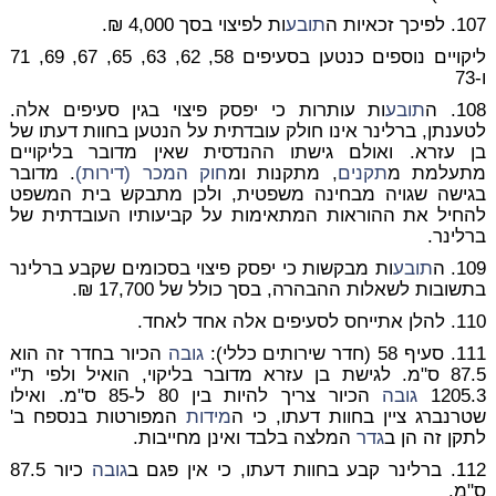
107. לפיכך זכאיות ה
תובע
ות לפיצוי בסך 4,000 ₪.
ליקויים נוספים כנטען בסעיפים 58, 62, 63, 65, 67, 69, 71
ו-73
108. ה
תובע
ות עותרות כי יפסק פיצוי בגין סעיפים אלה.
לטענתן, ברלינר אינו חולק עובדתית על הנטען בחוות דעתו של
בן עזרא. ואולם גישתו ההנדסית שאין מדובר בליקויים
מתעלמת מ
תקנים
, מתקנות ומ
חוק המכר (דירות)
. מדובר
בגישה שגויה מבחינה משפטית, ולכן מתבקש בית המשפט
להחיל את ההוראות המתאימות על קביעותיו העובדתית של
ברלינר.
109. ה
תובע
ות מבקשות כי יפסק פיצוי בסכומים שקבע ברלינר
בתשובות לשאלות ההבהרה, בסך כולל של 17,700 ₪.
110. להלן אתייחס לסעיפים אלה אחד לאחד.
111.
סעיף 58 (חדר שירותים כללי)
:
גובה
הכיור בחדר זה הוא
87.5 ס"מ. לגישת בן עזרא מדובר בליקוי, הואיל ולפי ת"י
1205.3
גובה
הכיור צריך להיות בין 80 ל-85 ס"מ. ואילו
שטרנברג ציין בחוות דעתו, כי ה
מידות
המפורטות בנספח ב'
לתקן זה הן ב
גדר
המלצה בלבד ואינן מחייבות.
112. ברלינר קבע בחוות דעתו, כי אין פגם ב
גובה
כיור 87.5
ס"מ.