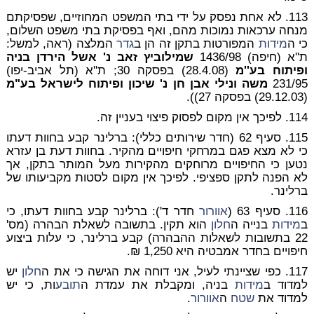
113. לא אחת נפסק על ידי בתי המשפט המחוזיים, שפסיקתם
מנחה ערכאות נמוכות מהם, ואף בפסיקת בתי משפט השלום,
כי ה
מידות
המפורטות בתקן זה הן ב
גדר
המלצה (ראה, למשל:
ת''א (חיפה) 1436/98
שמילוביץ זאב נ' אשל הירדן בניה
ופיתוח בע''מ
(28.4.08) בפסקה 30; ת''א (תל אביב-יפו)
231/95
משה ונילי אבן חן נ' שיכון ופיתוח לישראל בע"מ
(29.12.03) בפסקה 27)).
114. לפיכך אין מקום לפסוק פיצוי בעניין זה.
115.
סעיף 62 (חדר שירותים כללי)
: ברלינר קבע בחוות דעתו
כי לא מצא פגם במרחקי חיפויים מהקיר. בחוות דעת בן עזרא
נטען כי החיפויים מרוחקים מהקירות מעל המותר בתקן, אך
לא הפנה לתקן ספציפי. לפיכך אין מקום לסטות מקביעותו של
ברלינר.
116. סעיף 63 (
אוורור
חדר ד'): ברלינר קבע בחוות דעתו, כי
ב
מידות
בנייה ה
חלון
הוא תקין. בתשובה לשאלת הבהרה (מס'
22 בתשובות לשאלות ההבהרה) קבע ברלינר, כי עלות ביצוע
חיפויים בחדר אמבטיה היא 1,250 ₪.
117. כפי שציינתי לעיל, אני דוחה את הגישה כי את ה
חלון
יש
למדוד ב
מידות
בניה, ומקבלת את עמדת ה
תובע
ות, כי יש
למדוד את
שטח
ה
אוורור
.