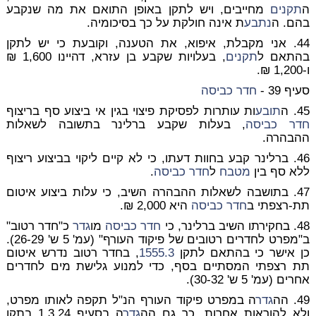
ה
תקנים
מחייבים, ויש לתקן באופן התואם את מה שנקבע
בהם. ה
נתבע
ת אינה חולקת על כך בסיכומיה.
44. אני מקבלת, איפוא, את הטענה, וקובעת כי יש לתקן
בהתאם ל
תקנים
, בעלויות שקבע בן עזרא, דהיינו 1,600 ₪
ו-1,200 ₪.
סעיף 39 -
חדר כביסה
45. ה
תובע
ות עותרות לפסיקת פיצוי בגין אי ביצוע סף בריצוף
חדר כביסה
, בעלות שקבע ברלינר בתשובה לשאלות
ההבהרה.
46. ברלינר קבע בחוות דעתו, כי לא קיים ליקוי בביצוע ריצוף
ללא סף בין
מטבח
ל
חדר כביסה
.
47. בתושבה לשאלות ההבהרה השיב, כי עלות ביצוע איטום
תת-רצפתי ב
חדר כביסה
היא 2,000 ₪.
48. בחקירתו השיב ברלינר, כי
חדר כביסה
מו
גדר
כ"חדר רטוב"
ב"מפרט לחדרים רטובים של פיקוד העורף" (עמ' 5 ש' 26-29).
כן אישר כי בהתאם לתקן
1555.3
, בחדר רטוב נדרש איטום
תת רצפתי המסתיים בסף, כדי למנוע גלישת מים לחדרים
אחרים (עמ' 5 ש' 30-32).
49. הה
גדר
ה במפרט פיקוד העורף הנ"ל תקפה לאותו מפרט,
ולא להוראות אחרות. כך גם הה
גדר
ה בסעיף 1.3.24 בתקן