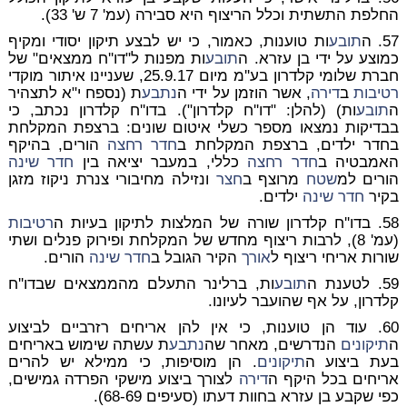
החלפת התשתית וכלל הריצוף היא סבירה (עמ' 7 ש' 33).
57. ה
תובע
ות טוענות, כאמור, כי יש לבצע תיקון יסודי ומקיף
כמוצע על ידי בן עזרא. ה
תובע
ות מפנות ל"דו''ח ממצאים" של
חברת שלומי קלדרון בע''מ מיום 25.9.17, שעניינו איתור מוקדי
רטיבות
ב
דירה
, אשר הוזמן על ידי ה
נתבע
ת (נספח י"א לתצהיר
ה
תובע
ות) (להלן: "דו''ח קלדרון"). בדו''ח קלדרון נכתב, כי
בבדיקות נמצאו מספר כשלי איטום שונים: ברצפת המקלחת
בחדר ילדים, ברצפת המקלחת ב
חדר רחצה
הורים, בהיקף
האמבטיה ב
חדר רחצה
כללי, במעבר יציאה בין
חדר שינה
הורים למ
שטח
מרוצף ב
חצר
ונזילה מחיבורי צנרת ניקוז מזגן
בקיר
חדר שינה
ילדים.
58. בדו''ח קלדרון שורה של המלצות לתיקון בעיות ה
רטיבות
(עמ' 8), לרבות ריצוף מחדש של המקלחת ופירוק פנלים ושתי
שורות אריחי ריצוף ל
אורך
הקיר הגובל ב
חדר שינה
הורים.
59. לטענת ה
תובע
ות, ברלינר התעלם מהממצאים שבדו''ח
קלדרון, על אף שהועבר לעיונו.
60. עוד הן טוענות, כי אין להן אריחים רזרביים לביצוע
ה
תיקונים
הנדרשים, מאחר שה
נתבע
ת עשתה שימוש באריחים
בעת ביצוע ה
תיקונים
. הן מוסיפות, כי ממילא יש להרים
אריחים בכל היקף ה
דירה
לצורך ביצוע מישקי הפרדה גמישים,
כפי שקבע בן עזרא בחוות דעתו (סעיפים 68-69).