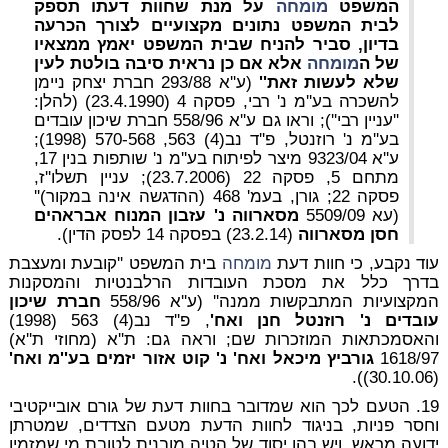
המשפט
מומחה
על מנת שחוות דעתו תספק
לבית המשפט נתונים מקצועיים לצורך הכרעה
בדיון, סביר להניח שבית המשפט יאמץ ממצאיו
של ה
מומחה
אלא אם כן נראית סיבה בולטת לעין
שלא לעשות זאת''
(ע''א 293/88 חברת יצחק ניימן
להשכרה בע''מ נ' רבי, פסקה 4 (23.4.1990) (להלן:
''עניין רבי''); וראו גם ע''א 558/96 חברת שיכון עובדים
בע''מ נ' רוזנטל, פ''ד נב(4) 563, 570-568 (1998);
ע''א 9323/04 מיצר לפיתוח בע''מ נ' שותפות בנין 17,
מתחם 5, פסקה 22 (23.7.2006); עניין תשלו''ז,
פסקה 22; גורן, בעמ' 468 (ההדגשה אינה במקור)''
(עא 5509/09
מסארווה נ' עזבון המנוח אבראהים
חסן מסארווה
(23.2.14) בפסקה 14 לפסק הדין).
עוד נקבע, כי חוות דעת
מומחה
בית המשפט ''קובעת ומעצבת
בדרך כלל את מסכת העובדות הרלבנטיות והמסקנות
המקצועיות המתבקשות ממנה'' (ע''א 558/96
חברת שיכון
עובדים נ' רוזנטל חנן ואח'
, פ''ד נב(4) 563 (1998)
והאסמכתאות המוזכרות שם; וראה גם: ת''א (מחוזי ת''א)
1618/97
גורביץ מיכאל ואח' נ' קוט אזור יזמים בע''מ ואח'
(30.10.06)).
19. הטעם לכך הוא שמדובר בחוות דעת של גורם אובייקטיבי
וחסר פניות, בניגוד לחוות הדעת מטעם הצדדים, שמטרתן
ידועה מראש, ויש בהן יסוד של הטיה מובנית לטובת מי שמזמין