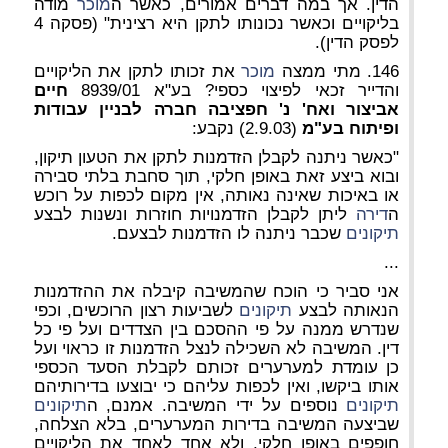
הדין. אך במה דברים אמורים, כאשר ה
מוכר
מודה
בליקויים וכאשר נכונותו לתקן היא רצינית" (פסקה 4
לפסק הדין).
146. מתי ממצה
מוכר
את זכותו לתקן את הליקויים
והדייר זכאי לפיצוי כספי? בע"א 8939/01
חיים
אביצור ואח' נ' חפציבה חברה לבניין עבודות
ופיתוח בע"מ
(2.9.03) נקבע:
"כאשר ניתנה לקבלן הזדמנות לתקן את הטעון תיקון,
ובוא ביצע זאת באופן חלקי, תוך סחבת בלתי סבירה
או באיכות שאינה נאותה, אין מקום לכפות על רוכש
ה
דירה
ליתן לקבלן הזדמנויות חוזרות ונשנות לבצע
תיקונים
שכבר ניתנה לו הזדמנות לבצעם.
...
אני סביר כי הוכח שהמשיבה קיבלה את ההזדמנות
הנאותה לבצע
תיקונים
לשביעות רצון הרוכשים, וכפי
שנדרש ממנה על פי ההסכם בין הצדדים ועל פי כל
דין. המשיבה לא השכילה לנצל הזדמנות זו כראוי ועל
כן עומדת למערערים זכותם לקבלת הסעד הכספי
אותו ביקשו, ואין לכפות עליהם כי יבוצעו בדירותיהם
תיקונים
נוספים על ידי המשיבה. אמנם, ה
תיקונים
שביצעה המשיבה בדירות המערערים, בלא הצלחה,
חופפים באופן חלקי, ולא אחד לאחד את הליקויים