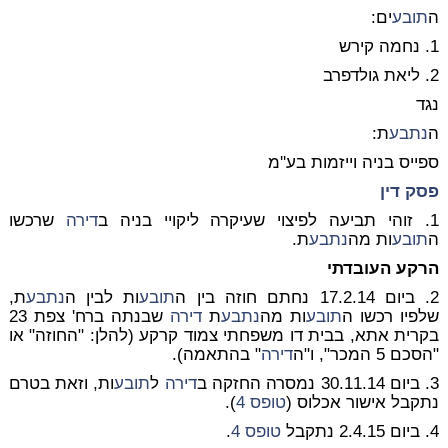
ה
תובע
ים:
1. נחמה קירש
2. ליאת גולדפרב
נגד
ה
נתבע
ת:
ספייס בניה וייזמות בע''מ
פסק דין
1. זוהי תביעה לפיצוי שעיקרה ליקויי בניה ב
דירה
שרכשו
ה
תובע
ות מה
נתבע
ת.
הרקע העובדתי
2. ביום 17.2.14 נחתם חוזה בין ה
תובע
ות לבין ה
נתבע
ת,
שלפיו רכשו ה
תובע
ות מה
נתבע
ת
דירה
שבנתה ברח' צפת 23
בקרית אתא, בבית דו משפחתי צמוד קרקע (להלן: "החוזה" או
"הסכם 5 המכר", ו"ה
דירה
" בהתאמה).
3. ביום 30.11.14 נמסרה החזקה ב
דירה
ל
תובע
ות, וזאת בטרם
נתקבל אישור אכלוס (
טופס 4
).
4. ביום 2.4.15 נתקבל
טופס 4
.