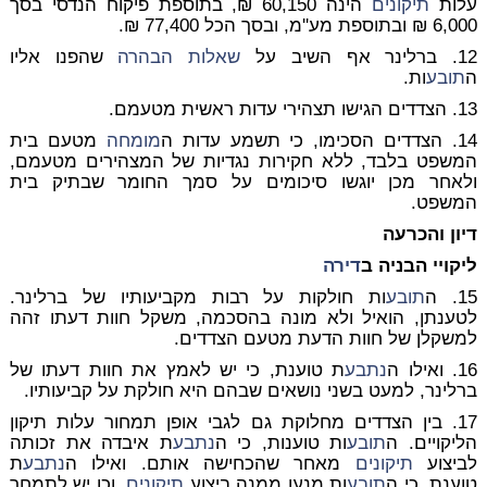
עלות
תיקונים
הינה 60,150 ₪, בתוספת פיקוח הנדסי בסך
6,000 ₪ ובתוספת מע''מ, ובסך הכל 77,400 ₪.
12. ברלינר אף השיב על
שאלות הבהרה
שהפנו אליו
ה
תובע
ות.
13. הצדדים הגישו תצהירי עדות ראשית מטעמם.
14. הצדדים הסכימו, כי תשמע עדות ה
מומחה
מטעם בית
המשפט בלבד, ללא חקירות נגדיות של המצהירים מטעמם,
ולאחר מכן יוגשו סיכומים על סמך החומר שבתיק בית
המשפט.
דיון והכרעה
ליקויי הבניה ב
דירה
15. ה
תובע
ות חולקות על רבות מקביעותיו של ברלינר.
לטענתן, הואיל ולא מונה בהסכמה, משקל חוות דעתו זהה
למשקלן של חוות הדעת מטעם הצדדים.
16. ואילו ה
נתבע
ת טוענת, כי יש לאמץ את חוות דעתו של
ברלינר, למעט בשני נושאים שבהם היא חולקת על קביעותיו.
17. בין הצדדים מחלוקת גם לגבי אופן תמחור עלות תיקון
הליקויים. ה
תובע
ות טוענות, כי ה
נתבע
ת איבדה את זכותה
לביצוע
תיקונים
מאחר שהכחישה אותם. ואילו ה
נתבע
ת
טוענת, כי ה
תובע
ות מנעו ממנה ביצוע
תיקונים
, וכן יש לתמחר