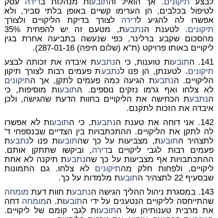
לבצע
תיקונים
. אך הואיל וה
תובע
ות מנהלות ב
דירה
עסק
לטיפול בכלבים, הן הערימו קשיים באופן בלתי סביר, ולא
אפשרו לה להגיע ל
דירה
לצורך בדיקת הליקויים ולצורך
תיקונים
. לטענת ה
נתבע
ת, מטעם זה יש להפחית 35%
מהסכום שקבע ברלינר, כפי שנעשה בתביעה אחרת בגין
ליקויים באותו פרויקט (ת"א (שלום חיפה) 287-01-16).
141. ה
תובע
ות טוענות, כי ה
נתבע
ת איבדה את זכותה לבצע
תיקונים
. לטענתן, הן פנו ל
נתבע
ת פעמים רבות לצורך תיקון
הליקויים. ה
נתבע
ת הגיעה כמה פעמים לתקן, אך ה
תיקונים
לא צלחו ואף גרמו נזקים נוספים. ה
תובע
ות מוסיפות, כי
ה
נתבע
ת הכחישה את הליקויים בחוות הדעת שהגישה, ולכן
איבדה את הזכות לתקנם.
142. אני דוחה את טענת ה
נתבע
ת, כי ה
תובע
ות לא אפשרו
לה לתקן את הליקויים. ההתכתבויות בין הצדיים שבנספחי ד'
לתצהיר ה
תובע
ת, מצביעות על כך שה
תובע
ות פנו ל
נתבע
ת
פעמים רבות לגבי ליקויים ב
דירה
, וביקשו שתתקן אותם.
ההתכתבויות אף מצביעות על כך שה
נתבע
ת תיקנה לא אחת
ליקויים, ולפחות חלק מה
תיקונים
לא צלחו. גם התמונות
שבסעיף 22 לתצהיר ה
תובע
ת מלמדות על כך.
143. במסגרת ניהול ההליך הגישה ה
נתבע
ת חוות דעת
מומחה
שהתייחסה לליקויים הנטענים על ידי ה
תובע
ות. ה
מומחה
דחה
את מרבית טענותיהן של ה
תובע
ות לגבי קומם של ליקויים.