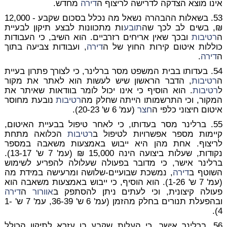
אינו מוצא הצדקה לדרישה לריצוף ה
דירה
מחדש.
53. בשאלות ההבהרה נשאל מה נכלל בסכום שקבע - 12,000
₪, בשים לב לכך שה
תובע
ות מתכוונות לבצע תיקון לבעיית
ה
רטיבות
ובכך שאין אריחים רזרביים. הוא השיב, כי העבודות
כוללות איטום קירות החוץ של ה
דירה
, ועבודות צביעה בתוך
ה
דירה
.
54. בעדותו בבית המשפט מסר ברלינר, כי לצורך פתרון בעיית
ה
רטיבות
, הדבר הראשון שיש לעשות הוא לאתר את מקור
ל
רטיבות
. הוא הוסיף כי אינו יכול לומר בוודאות שאיתר את
המקור, וכי התרשמותו הייתה שחלק מה
רטיבות
נובעת מחוסר
איטום חיצוני כלפי ה
חצר
(עמ' 6 ש' 20-23).
55. ברלינר מסר בעדותו, כי לאחר טיפול בבעיית האיטום,
קיימות מספר אפשרויות לטיפול ב
רטיבות
הכלואה מתחת
לריצוף. אחת מהן היא ייבוש באמצעות משאבה במספר
נקודות, שעלות ביצועה הינה 15,000 ₪ (עמ' 7 ש' 13-17).
ברלינר אישר, כי מדובר בפעולה שעלולה להפריע לשימוש
השוטף ב
דירה
, נמשכת שבועיים-שלושה ומרעישה במידת מה
(עמ' 7 ש' 1-26). הוא הוסיף, כי ייבוש באמצעות משאבה הוא
פעולה קיצונית, וכי לעתים ניתן להסתפק ב
אוורור
ה
דירה
ובהפעלת תנורים בחלק מהזמן (עמ' 6 ש' 36-39, עמ' 7 ש' 1-
4).
56. ברלינר אישר, כי העלות שקבע בן עזרא לתיקון הכולל