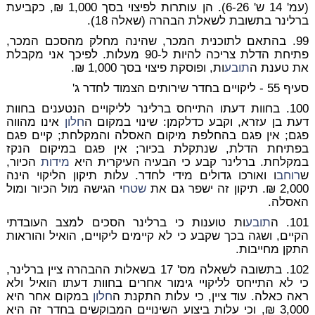
(עמ' 14 ש' 6-26). הן עותרות לפיצוי בסך 1,000 ₪, כקביעת
ברלינר בתשובת לשאלת הבהרה (שאלה 18).
99. בהתאם לתוכנית המכר, שהינה מחלק מהסכם המכר,
פתיחת הדלת צריכה להיות ל-90 מעלות. לפיכך אני מקבלת
את טענת ה
תובע
ות, ופוסקת פיצוי בסך 1,000 ₪.
סעיף 55 - ליקויים בחדר שירותים הצמוד לחדר ג'
100. בחוות דעתו התייחס ברלינר לליקויים הנטענים בחוות
דעת בן עזרא, וקבע כדלקמן: שינוי במקום ה
חלון
אינו מהווה
פגם; אין פגם בהחלפת מיקום האסלה והמקלחת; קיים פגם
בפתיחת הדלת, שנתקלת בכיור; אין פגם במיקום הנקז
במקלחת. ברלינר קבע כי הבעיה העיקרית היא
מידות
הכיור,
ש
רוחב
ו ואורכו גדולים מידי לחדר. עלות תיקון הליקוי הינה
2,000 ₪. תיקון זה ישפר גם את
שטח
י הגישה מול הכיור ומול
האסלה.
101. ה
תובע
ות טוענות כי ברלינר הסכים למצב העובדתי
הקיים, ושגה בכך שקבע כי לא קיימים ליקויים, הואיל והוראות
התקן מחייבות.
102. בתשובה לשאלה מס' 17 בשאלות ההבהרה ציין ברלינר,
כי לא התייחס לליקויי גימור אחרים בחוות דעתו הואיל ולא
ראה כאלה. עוד ציין, כי עלות התקנת ה
חלון
במקום אחר היא
3,000 ₪, וכי עלות ביצוע השינויים המבוקשים בחדר זה היא