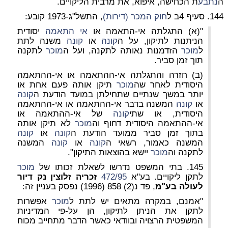
ה
נתבע
ת הכחישה, איפוא, את מרבית הליקויים.
144. סעיף 4ב ל
חוק המכר (דירות)
, התשל"ג-1973 קובע:
"(א) התגלתה אי-התאמה או
אי התאמה
יסודית
הניתנות לתיקון, על ה
קונה
או
קונה
משנה לתת
ל
מוכר
הזדמנות נאותה לתקנה, ועל ה
מוכר
לתקנה
תוך זמן סביר.
(ב) חזרה והתגלתה אי-ההתאמה או אי-ההתאמה
היסודית לאחר שה
מוכר
תיקן אותה פעם אחת או
יותר במשך שנתיים שתחילתן במועד הודעת ה
קונה
או
קונה
המשנה בדבר אי-ההתאמה או אי-ההתאמה
היסודית, או שתי
קונה
של אי-ההתאמה או
אי-ההתאמה היסודית דחוף וה
מוכר
לא תיקן אותה
בתוך זמן סביר ממועד הודעת ה
קונה
או
קונה
המשנה כאמור, רשאי ה
קונה
או
קונה
המשנה
לתקנה וה
מוכר
יישא בהוצאות התיקון".
145. בתי המשפט נדרשו לשאלת זכותו של
מוכר
לתקן ליקויים. בע"א
472/95
זכריה זלוצין נק דיור
לעולה בע"מ
, פד נ(2) 858 (1996) נפסק בעניין זה:
"אמנם, במקרה מתאים יש לתת ל
מוכר
אפשרות
לתקן את הניתן לתיקון, הן על-פי המדיניות
המשפטית הרצויה ובוודאי כאשר הדבר מתחייב מכוח