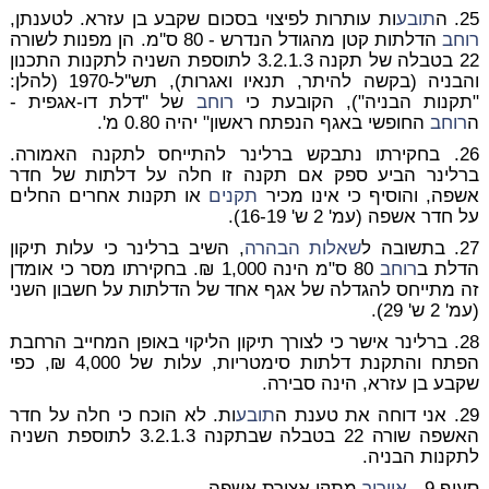
25. ה
תובע
ות עותרות לפיצוי בסכום שקבע בן עזרא. לטענתן,
רוחב
הדלתות קטן מהגודל הנדרש - 80 ס''מ. הן מפנות לשורה
22 בטבלה של תקנה 3.2.1.3 לתוספת השניה לתקנות התכנון
והבניה (בקשה להיתר, תנאיו ואגרות), תש''ל-1970 (להלן:
"תקנות הבניה"), הקובעת כי
רוחב
של "דלת דו-אגפית -
ה
רוחב
החופשי באגף הנפתח ראשון" יהיה 0.80 מ'.
26. בחקירתו נתבקש ברלינר להתייחס לתקנה האמורה.
ברלינר הביע ספק אם תקנה זו חלה על דלתות של חדר
אשפה, והוסיף כי אינו מכיר
תקנים
או תקנות אחרים החלים
על חדר אשפה (עמ' 2 ש' 16-19).
27. בתשובה ל
שאלות הבהרה
, השיב ברלינר כי עלות תיקון
הדלת ב
רוחב
80 ס"מ הינה 1,000 ₪. בחקירתו מסר כי אומדן
זה מתייחס להגדלה של אגף אחד של הדלתות על חשבון השני
(עמ' 2 ש' 29).
28. ברלינר אישר כי לצורך תיקון הליקוי באופן המחייב הרחבת
הפתח והתקנת דלתות סימטריות, עלות של 4,000 ₪, כפי
שקבע בן עזרא, הינה סבירה.
29. אני דוחה את טענת ה
תובע
ות. לא הוכח כי חלה על חדר
האשפה שורה 22 בטבלה שבתקנה 3.2.1.3 לתוספת השניה
לתקנות הבניה.
סעיף 9 -
אוורור
מתקן אצירת אשפה