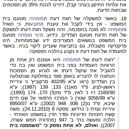
את עלויות התיקון בערכי קבלן, דהיינו לנכות 35% מן הסכומים
שבחוות הדעת.
18. באשר למשקלה של חוות דעת ה
מומחה
מטעם בית
המשפט - אין בידי לקבל את טענת ה
תובע
ות, כי הואיל
וה
מומחה
לא מונה בהסכמה, זהה משקל חוות דעתו למשקלן
של חוות הדעת מטעם הצדדים. כידוע,
מינוי
מומחה
מטעם
בית המשפט בנושאים המצריכים ידע שבמומחיות, הינו
פרקטיקה מקובלת, גם בתביעות שעניינן ליקויי בניה. באשר
למעמדה של חוות דעת זו נקבע בהלכה הפסוקה:
''חוות דעתו של ה
מומחה
היא אומנם רק אחת מן
הראיות העומדות בפני בית המשפט ואין בה כדי
להגביל את שיקול דעתו או לגרוע מן הסמכות
הנתונה לו להכריע באופן סופי במחלוקת שנתגלעה
בין הצדדים (ראו: ע''א 402/85 מרקוביץ' ני עיריית
ראשון-לציון, פ''ד מא(1) 133, 139 (1987); ע''א
2160/90 רז נ' לאץ, פ''ד מז(5) 170, 174 (1993);
ע''א 3056/99 שטרן נ' המרכז הרפואי על שם חיים
שיבא, פ''ד נו(2) 936, 948 (2002); ע''א 8950/07
עיריית נצרת נ' כרדוש, פסקה 8 (24.11.2010); משה
קשת הזכויות הדיוניות וסדר הדין במשפט האזרחי -
הלכה ומעשה כרך ב' 947 (מהדורה חמש עשרה,
2007)).
ואולם, לא אחת נפסק כי ''משממנה בית