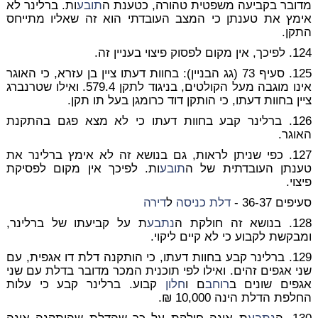
מדובר בקביעה משפטית טהורה, כטענת ה
תובע
ות. ברלינר לא
אימץ את טענתן כי המצב העובדתי הוא זה שאליו מתייחס
התקן.
124. לפיכך, אין מקום לפסוק פיצוי בעניין זה.
125.
סעיף 73 (גג הבניין)
: בחוות דעתו ציין בן עזרא, כי האוגר
אינו מוגבה מעל הקולטים, בניגוד לתקן 579.4. ואילו שטרנברג
ציין בחוות דעתו, כי הותקן דוד כרומגן בעל תו תקן.
126. ברלינר קבע בחוות דעתו כי לא מצא פגם בהתקנת
האוגר.
127. כפי שניתן לראות, גם בנושא זה לא אימץ ברלינר את
טענתן העובדתית של ה
תובע
ות. לפיכך אין מקום לפסיקת
פיצוי.
סעיפים 36-37 -
דלת כניסה
ל
דירה
128. בנושא זה חולקת ה
נתבע
ת על קביעתו של ברלינר,
ומבקשת לקבוע כי לא קיים ליקוי.
129. ברלינר קבע בחוות דעתו, כי הותקנה דלת דו אגפית, עם
שני אגפים זהים. ואילו לפי תוכנית המכר מדובר בדלת עם שני
אגפים שונים ב
רוחב
ם ו
חלון
קבוע. ברלינר קבע כי עלות
החלפת הדלת הינה 10,000 ₪.