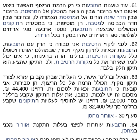
61. עוד טוענות ה
תובע
ות כי רק הרמת הריצוף תאפשר ביצוע
איטום ראוי בחיבור שבין היציאה מה
סלון
אל ה
מרפסת
, בחיבור
שבין
חדר שינה
הורים אל ה
מרפסת
הצמודה לו, ובחיבור שבין
חדר הכביסה ל
מטבח
. הן מוסיפות, כי במסגרת ה
תיקונים
הכושלים שביצעה ה
נתבע
ת, נוספו ארבעה סוגי אריחים
לשלושת סוגי האריחים שהיו במקור בכל ה
דירה
.
62. לגבי ליקויי ה
רטיבות
אני סבורה כי הדין עם ה
תובע
ות.
ה
תובע
ות זכאיות לתיקון מקיף ויסודי, שבמהלכו יאותרו ויטופלו
כלל מ
קורות
ה
רטיבות
. ברלינר הודה בהגינותו, כי אינו יכול
לומר שאיתר את כל מ
קורות
ה
רטיבות
, ולכן התיקון שהציע הוא
תיקון חלקי בלבד.
63. הואיל וברלינר אישר, כי העלויות שבהן נקב בן עזרא לצורך
תיקון מקיף, הכולל הרמה של כל הריצוף, הן סבירות, אני
קובעת כי ה
תובע
ות זכאיות לסכום זה, דהיינו 44,400 ₪.
מסכום זה יש לנכות, כמובן, את עלות התיקון שקבע ברלינר
בסך 12,000 ₪. דהיינו יש להוסיף לעלויות ה
תיקונים
שקבע
ברלינר סך של 32,400 ₪.
סעיף 30 -
אוורור
מחסן
64. ה
תובע
ות עותרות לפיצוי בעלות התקנת
אוורור
מכני
ב
מחסן
.
65. ברלינר קבע בחוות דעתו כי לא מצא פגם ב
אוורור
ה
מחסן
.