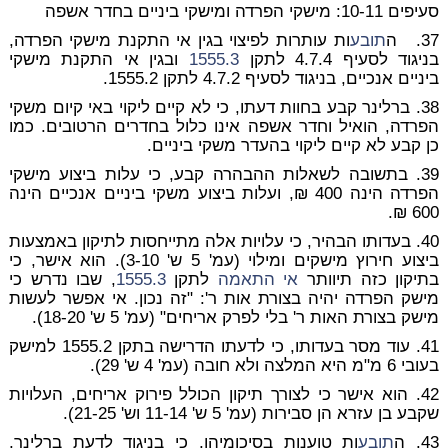
סעיפים 10-11: מישקי הפרדה ומישקי ביניים בחדר אשפה
37. ה
תובע
ות עותרות לפיצוי בגין אי התקנת מישקי הפרדה,
בניגוד לסעיף 4.7.4 לתקן
1555.3
ובגין אי התקנת מישקי
ביניים אנכיים, בניגוד לסעיף 4.7.2 לתקן 1555.2.
38. ברלינר קבע בחוות דעתו, כי לא קיים ליקוי באי קיום משקי
הפרדה, הואיל וחדר אשפה אינו כלול בחדרים הרטובים. כמו
כן קבע לא קיים ליקוי בהעדר משקי ביניים.
39. בתשובה לשאלות ההבהרה קבע, כי עלות ביצוע מישקי
הפרדה הינה 400 ₪, ועלות ביצוע משקי ביניים אנכיים הינה
600 ₪.
40. בעדותו הבהיר, כי עלויות אלה מתייחסות לתיקון באמצעות
ביצוע חירוץ מישקים ומילוי (עמ' 5 ש' 3-10). הוא אישר, כי
בתיקון כזה תיוותר
אי התאמה
לתקן
1555.3
, שבו נדרש כי
מישק הפרדה יהיה בצורת אות ר': "זה נכון. אי אפשר לעשות
מישק בצורת האות ר' בלי לפרק אריחים" (עמ' 5 ש' 18-20).
41. עוד מסר בעדותו, כי לדעתו הדרישה בתקן 1555.2 למישק
בעובי 6 מ"מ היא המלצה ולא חובה (עמ' 4 ש' 29).
42. הוא אישר כי לצורך תיקון הכולל פירוק אריחים, העלויות
שקבע בן עזרא הן סבירות (עמ' 5 ש' 11-14 וש' 21-25).
43. ה
תובע
ות טוענות בסיכומיהן, כי בניגוד לדעת ברלינר,