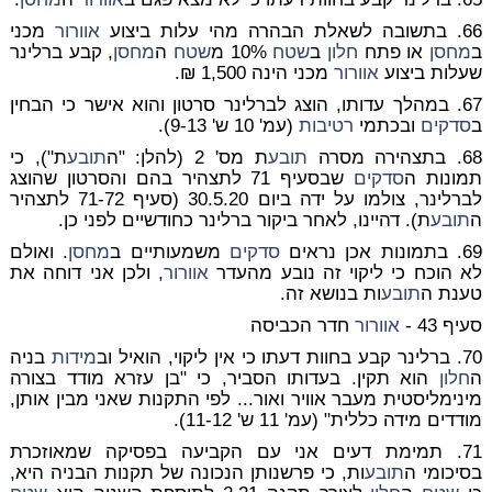
66. בתשובה לשאלת הבהרה מהי עלות ביצוע
אוורור
מכני
ב
מחסן
או פתח
חלון
ב
שטח
10% מ
שטח
ה
מחסן
, קבע ברלינר
שעלות ביצוע
אוורור
מכני הינה 1,500 ₪.
67. במהלך עדותו, הוצג לברלינר סרטון והוא אישר כי הבחין
ב
סדקים
ובכתמי
רטיבות
(עמ' 10 ש' 9-13).
68. בתצהירה מסרה
תובע
ת מס' 2 (להלן: "ה
תובע
ת"), כי
תמונות ה
סדקים
שבסעיף 71 לתצהיר בהם והסרטון שהוצג
לברלינר, צולמו על ידה ביום 30.5.20 (סעיף 71-72 לתצהיר
ה
תובע
ת). דהיינו, לאחר ביקור ברלינר כחודשיים לפני כן.
69. בתמונות אכן נראים
סדקים
משמעותיים ב
מחסן
. ואולם
לא הוכח כי ליקוי זה נובע מהעדר
אוורור
, ולכן אני דוחה את
טענת ה
תובע
ות בנושא זה.
סעיף 43 -
אוורור
חדר הכביסה
70. ברלינר קבע בחוות דעתו כי אין ליקוי, הואיל וב
מידות
בניה
ה
חלון
הוא תקין. בעדותו הסביר, כי "בן עזרא מודד בצורה
מינימליסטית מעבר אוויר ואור... לפי התקנות שאני מבין אותן,
מודדים מידה כללית" (עמ' 11 ש' 11-12).
71. תמימת דעים אני עם הקביעה בפסיקה שמאוזכרת
בסיכומי ה
תובע
ות, כי פרשנותן הנכונה של תקנות הבניה היא,