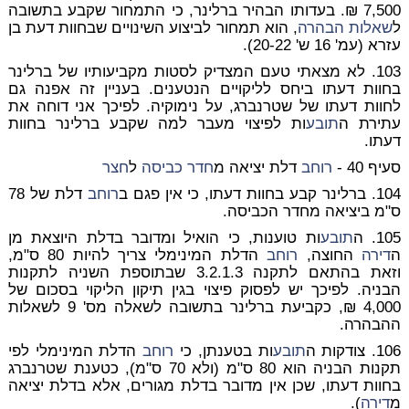
7,500 ₪. בעדותו הבהיר ברלינר, כי התמחור שקבע בתשובה
ל
שאלות הבהרה
, הוא תמחור לביצוע השינויים שבחוות דעת בן
עזרא (עמ' 16 ש' 20-22).
103. לא מצאתי טעם המצדיק לסטות מקביעותיו של ברלינר
בחוות דעתו ביחס לליקויים הנטענים. בעניין זה אפנה גם
לחוות דעתו של שטרנברג, על נימוקיה. לפיכך אני דוחה את
עתירת ה
תובע
ות לפיצוי מעבר למה שקבע ברלינר בחוות
דעתו.
סעיף 40 -
רוחב
דלת יציאה מ
חדר כביסה
ל
חצר
104. ברלינר קבע בחוות דעתו, כי אין פגם ב
רוחב
דלת של 78
ס"מ ביציאה מחדר הכביסה.
105. ה
תובע
ות טוענות, כי הואיל ומדובר בדלת היוצאת מן
ה
דירה
החוצה,
רוחב
הדלת המינימלי צריך להיות 80 ס"מ,
וזאת בהתאם לתקנה 3.2.1.3 שבתוספת השניה לתקנות
הבניה. לפיכך יש לפסוק פיצוי בגין תיקון הליקוי בסכום של
4,000 ₪, כקביעת ברלינר בתשובה לשאלה מס' 9 לשאלות
ההבהרה.
106. צודקות ה
תובע
ות בטענתן, כי
רוחב
הדלת המינימלי לפי
תקנות הבניה הוא 80 ס"מ (ולא 70 ס"מ), כטענת שטרנברג
בחוות דעתו, שכן אין מדובר בדלת מגורים, אלא בדלת יציאה
מ
דירה
).