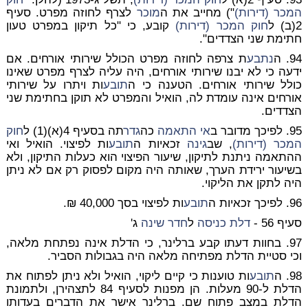
המכר (דירות)
") מחייב את ה
מוכר
לצרף לחוזה מפרט. סעיף
2(ב) ל
חוק המכר (דירות)
קובע, כי "כל תיקון במפרט טעון
חתימת שני הצדדים".
94. ה
נתבע
ת צרפה לחוזה מפרט הכולל שירותי אורחים. אם
ידעה כי לא יבנו שירותי אורחים, היה עליה לצרף מפרט שאינו
כולל שירותי אורחים. הטענה כי ה
תובע
ות ויתרו על שירותי
אורחים אינה עומדת לה, הואיל והמפרט לא תוקן בחתימת שני
הצדדים.
95. לפיכך מדובר ב
אי התאמה
כה
גדר
תה בסעיף 4(א)(1) ל
חוק
המכר (דירות)
, שב
גינה
זכאיות ה
תובע
ות לפיצוי. הואיל ואי
ההתאמה ניתנת לתיקון, שיעור הפיצוי הוא כעלות התיקון, ולא
בשיעור ירידת הערך, שאותה היה מקום לפסוק רק אם לא ניתן
היה לתקן את הליקוי.
96. לפיכך זכאיות ה
תובע
ות לפיצוי בסך 40,000 ₪.
סעיף 56 -
דלת כניסה
ל
חדר שינה
ג'
97. בחוות דעתו קבע ברלינר, כי הדלת אינה נפתחת מלאה,
וכי סטיית הדלת מפתיחה מלאה היה בגבולות הסביר.
98. ה
תובע
ות טוענות כי קיים ליקוי, הואיל ולא ניתן לפתוח את
הדלת ל-90 מעלות. הן מפנות לסעיף 84 לתצהירן, ולתמונת
הדלת במצב פתוח שם. ברלינר אישר את הדברים בעדותו