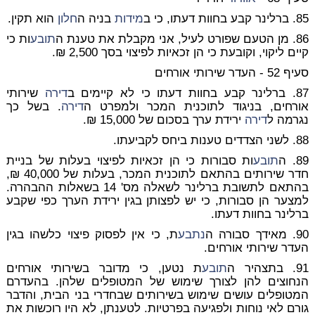
85. ברלינר קבע בחוות דעתו, כי ב
מידות
בניה ה
חלון
הוא תקין.
86. מן הטעם שפורט לעיל, אני מקבלת את טענת ה
תובע
ות כי
קיים ליקוי, וקובעת כי הן זכאיות לפיצוי בסך 2,500 ₪.
סעיף 52 - העדר שירותי אורחים
87. ברלינר קבע בחוות דעתו כי לא קיימים ב
דירה
שירותי
אורחים, בניגוד לתוכנית המכר ולמפרט ה
דירה
. בשל כך
נגרמה ל
דירה
ירידת ערך בסכום של 15,000 ₪.
88. לשני הצדדים טענות ביחס לקביעתו.
89. ה
תובע
ות סבורות כי הן זכאיות לפיצוי בעלות של בניית
חדר שירותים בהתאם לתוכנית המכר, בעלות של 40,000 ₪,
בהתאם לתשובת ברלינר לשאלה מס' 14 בשאלות ההבהרה.
למצער הן סבורות, כי יש לפצותן בגין ירידת הערך כפי שקבע
ברלינר בחוות דעתו.
90. מאידך סבורה ה
נתבע
ת, כי אין לפסוק פיצוי כלשהו בגין
העדר שירותי אורחים.
91. בתצהיר ה
תובע
ת נטען, כי מדובר בשירותי אורחים
הנחוצים להן לצורך שימוש של המטופלים שלהן. בהעדרם
המטופלים עושים שימוש בשירותים שבחדרי בני הבית, והדבר
גורם לאי נוחות ולפגיעה בפרטיות. לטענתן, לא היו רוכשות את