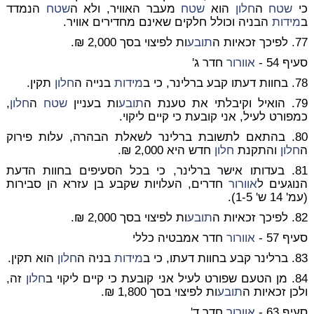
כי
שטח
ה
חלון
הוא
שטח
מעבר האוויר, ולא ה
שטח
הנמדד
ב
מידות
הבניה וכולל חלקים שאינם מחדירים אוויר.
77. לפיכך זכאיות ה
תובע
ות לפיצוי בסך 2,000 ₪.
סעיף 54 -
אוורור
חדר ג'
78. בחוות דעתו קבע ברלינר, כי ב
מידות
בנייה ה
חלון
תקין.
79. הואיל וקיבלתי את טענת ה
תובע
ות בעניין
שטח
ה
חלון
,
כמפורט לעיל, אני קובעת כי קיים ליקוי.
80. בהתאם לתשובת ברלינר לשאלת הבהרה, עלות פירוק
ה
חלון
והתקנת
חלון
חדש היא 2,000 ₪.
81. בעדותו אישר ברלינר, כי בכל הסעיפים בחוות הדעת
הנוגעים ל
אוורור
חדרים, העלויות שקבע בן עזרא הן סבירות
(עמ' 14 ש' 1-5).
82. לפיכך זכאיות ה
תובע
ות לפיצוי בסך 2,000 ₪.
סעיף 57 -
אוורור
חדר אמבטיה כללי
83. ברלינר קבע בחוות דעתו, כי ב
מידות
בניה ה
חלון
הוא תקין.
84. מן הטעם שפורט לעיל אני קובעת כי קיים ליקוי ב
חלון
זה,
ולכן זכאיות ה
תובע
ות לפיצוי בסך 1,800 ₪.
סעיף 63 -
אוורור
חדר ד'