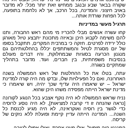
שקורה בבאר שבע ובנגב ממחיש זאת יותר מכל: לא מדובר
באויב חיצוני. והמדינה, בכל הרכב, אך לא נלחמת בתופעה,
לכל הפחות שורדת אותה...
תרגיל מעשי במדיניות
קחו עשרה אנשים מבלי להכריז מי מהם ראש החבורה, ותנו
להם משימה לקבוע היכן ובאיזה מתכונת יתבצע טיול מאורגן
כולל ירידה לפרטים. חזקה כי במרבית המקרים, תתקבל בסופו
של יום מסגרת לטיול והמשתתפים יכללו בהחלטותיהם גם
מנגנון הכרעה בסוגיות שבמחלוקת, והיו דברים מעולם
בנסיבות משפחתיות, בין חברים, ועוד. מדובר בתהליך
שמתקיים בשגרה.
עתה, בטלו את כל ההחלטות של ראש הממשלה בשנה
האחרונה, ואם כל הפעילויות שלו, ובדקו מה היה קורה למדינת
ישראל – יש שיאמרו היה עדיף שכך יהיה, ויש שיאמרו כי
מדינת ישראל הייתה מפסידה משהו היכן שהוא.
נניח שראש הממשלה לא היה נוקף אצבע בכל הנוגע לקורונה
[נראה שהנחה זו די קרובה למציאות], לא היה נוסע לרוסיה
כדי לגשר בין רוסיה ואוקראינה, לא היה מגיע לכנסת כל
השנה... המדינה הייתה עדיין קיימת ופועלת ללא נזקים של
קריסה.
המנגנון היה מופעל, אולי מעט אחרת, ואולי אפילו לטובה.