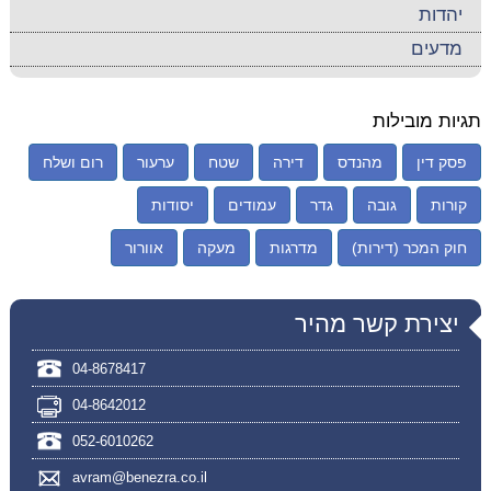
יהדות
מדעים
תגיות מובילות
פסק דין
מהנדס
דירה
שטח
ערעור
רום ושלח
קורות
גובה
גדר
עמודים
יסודות
חוק המכר (דירות)
מדרגות
מעקה
אוורור
יצירת קשר מהיר
04-8678417
04-8642012
052-6010262
avram@benezra.co.il