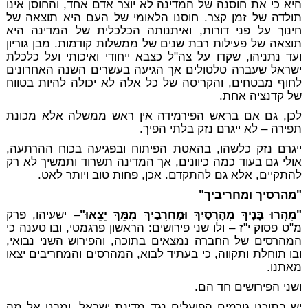
היא כי את חוסנה של המדינה לא יוצר אדם אחד, והחוסן אינו
תולדה של זמן קצר. חוסנו הלאומי של העם היא תוצאה של
חינוך על פני דורות, ואיתנותה הכלכלית של המדינה היא
תוצאה של פעילות רבת שנים של ממשלות קודמות. מבן גוריון
ועד נתניהו, שקדו על צה"ל כצבא ייחודי ואיכותי ועל כלכלת
ישראל שעברה טלטולים אך הגיעה בעשרים השנה האחרונים
לחוף מבטחים, והקריסה של כל אלה לא יכולה להיות בטווח
של קדנציה אחת.
לכן, גם אם בראש הפירמידה אין ראש ממשלה אלא מכונת
תפירה – לא ייגרם נזק בלתי הפיך.
ייגרם נזק כלשהו, בהאטת הפיתוח ובפגיעה בכוח ההרתעה,
אולי גם בעוד כמה כיוונים, אך המדינה תשרוד ותמשיך לא רק
להתקיים, אלא גם להתקדם. אכן, פחות טוב ויותר לאט.
"מהרסיך ומחריביך"
"
מִהֲרוּ בָּנָיִךְ מְהָרְסַיִךְ וּמַחֲרִבַיִךְ מִמֵּךְ יֵצֵאוּ
"
– ישעיהו, פרק
מ"ט פסוק י"ז – ולו שני פירושים: הראשון פרגמטי, ובו טענה כי
המהרסים של החברה נמצאים בתוכה, והפירוש השני נבואי,
ובו תוחלת ותקווה, כי בעתיד לבוא, המהרסים והמחריבים יצאו
מאתנו.
ושני הפירושים חד הם.
יש בתוכנו גורמים הפועלים נגד מדינת ישראל, ומבט אל מה