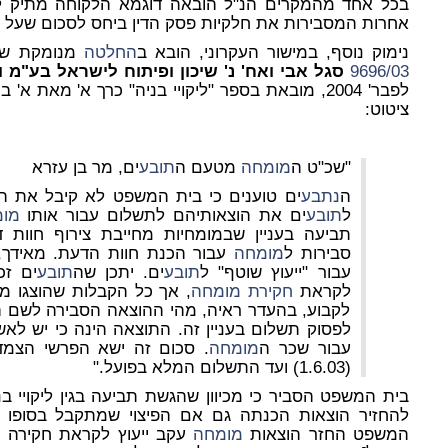
בכל אחד מהמקרים הנ"ל הובאה דוגמא הלקוחה מתיק ליקו
אחרות המסבירות את חלקיות פסק הדין ביחס לסכום שעל פ
נימוק נוסף, במישור העקרוני, הובא ב
החלטה
מנומקת של
9696/03
סגל אבי ואח' נ' שיכון ופיתוח לישראל בע"מ ו
ציטוט:
"שכ"ט ה
מומחה
מטעם ה
תובע
ים, מר בן עזרא
ה
נתבע
ים טוענים כי בית המשפט לא קיבל את ה
ל
תובע
ים את הוצאותיהם לתשלום עבור אותו
מו
תביעה בעניין שבמומחיות מחייבת צירוף חוות 
סבירות ל
מומחה
עבור הכנת חוות הדעת. מאידך,
עבור "ייעוץ שוטף" ל
תובע
ים. יתכן שה
תובע
ים זכ
לקראת
חקירת
מומחה
, אך כל הקבלות שהוצגו מת
לקבוע, בהעדר ראיה, מהי ההוצאה הסבירה לשם ה
לפסוק תשלום בעניין זה. התוצאה הינה כי יש לאש
עבור שכר ה
מומחה
. סכום זה ישא הפרשי הצמדה
(1.6.03) ועד התשלום המלא בפועל."
בית המשפט הסביר כי מכיוון שהגשת תביעה בגין ליקויי ב
להחזיר הוצאות הכנתה גם אם הפיצוי שמתקבל בסופו ש
המשפט החזר הוצאות
מומחה
עקב ייעוץ לקראת חקירה 