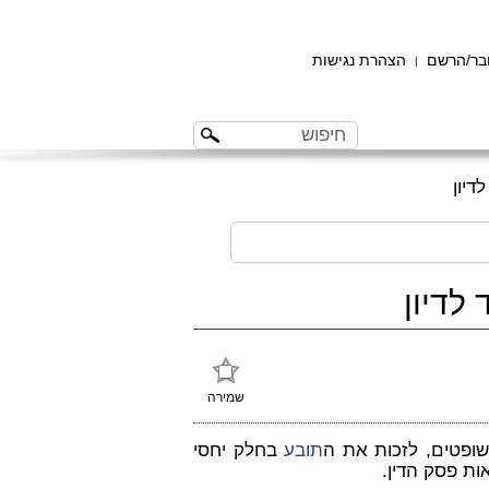
ר/הרשם
הצהרת נגישות
|
יון
לדיון
שמירה
ופטים, לזכות את ה
תובע
בחלק יחסי
ת פסק הדין.