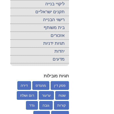
ליקויי בנייה
תקנים ישראליים
רישוי הבנייה
בית משותף
אזכורים
תגיות ידניות
יהדות
מדעים
תגיות מובילות
פסק דין
מהנדס
דירה
שטח
ערעור
רום ושלח
קורות
גובה
גדר