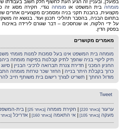
בפועל], ובעניין זה הגיע העת לחשוף חלק חשוב בעבודתו ש
מומחה
בית המשפט או
מומחה
נגדי. חקירה מסוג זה כ
מקצועית, בהבנת תקני בניה ומסמכים מקצועיים אחרים שאינ
בתחום הבניה, בהסבר תהליכי תכנון ועוד. בנושא זה מושק
על ידי הלקוח, או שנחסכים – דבר שגורם לירידה באיכות 
בפסק הדין.
מאמרים מקושרים
מומחה בית המשפט אינו בעל סמכות למנות מומחי משנה 
תיק ליקויי בניה שהפך לתיק קבלנות בפיקוח מומחה ביה
החניון המכני
|
חדירת צנרת תברואה לרכיבי הבניין
|
סיווג 
כרוך בקבלת היתר בנייה
|
החזר שכר טרחת מומחה התב
מודול החתך
|
תשריט לצורך רישום בית משותף חייב להת
Tweet
ערעור
|
חקירת מומחה
|
בית-המשפט
[באתר 220]
[באתר 25]
מעקה
|
אי התאמה
|
אדריכל
[באתר 105]
[באתר 160]
[באתר 161]