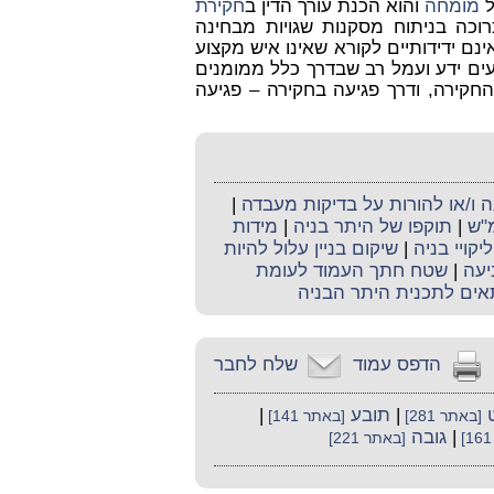
ל
מומחה
והוא הכנת עורך הדין ב
חקירת
רוכה בניתוח מסקנות שגויות מבחינה
ם ידידותיים לקורא שאינו איש מקצוע
עים ידע ועמל רב שבדרך כלל ממומנים
החקירה, ודרך פגיעה בחקירה – פגיעה
ו/או להורות על בדיקות מעבדה
|
מ"ש
|
תוקפו של היתר בניה
|
מידות
ליקויי בניה
|
שיקום בניין עלול להיות
יעה
|
שטח חתך העמוד לעומת
אים לתכנית היתר הבניה
הדפס עמוד
שלח לחבר
|
תובע
|
[באתר 281]
[באתר 141]
|
גובה
[באתר 221]