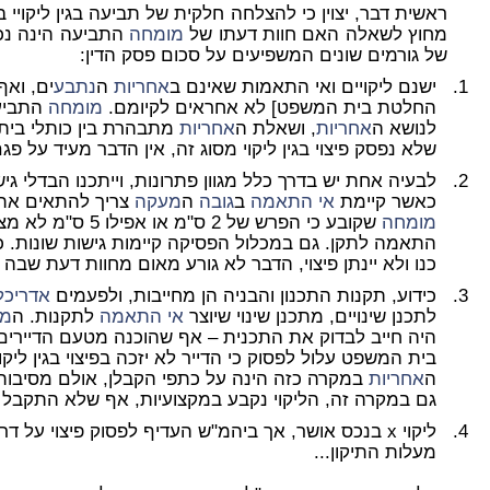
ראשית דבר, יצוין כי להצלחה חלקית של תביעה בגין ליקויי בנ
מחוץ לשאלה האם חוות דעתו של
מומחה
התביעה הינה נכו
של גורמים שונים המשפיעים על סכום פסק הדין:
ישנם ליקויים ואי התאמות שאינם ב
אחריות
ה
נתבע
ים, ואף
החלטת בית המשפט] לא אחראים לקיומם.
מומחה
התביעה
לנושא ה
אחריות
, ושאלת ה
אחריות
מתבהרת בין כותלי בית
שלא נפסק פיצוי בגין ליקוי מסוג זה, אין הדבר מעיד על 
לבעיה אחת יש בדרך כלל מגוון פתרונות, וייתכנו הבדלי גיש
כאשר קיימת
אי התאמה
ב
גובה
ה
מעקה
צריך להתאים א
מומחה
שקובע כי הפרש של 2 ס
התאמה לתקן. גם במכלול הפסיקה קיימות גישות שונות. כ
כנו ולא יינתן פיצוי, הדבר לא גורע מאום מחוות דעת שבה כ
כידוע, תקנות התכנון והבניה הן מחייבות, ולפעמים
אדריכל
לתכנן שינויים, מתכנן שינוי שיוצר
אי התאמה
לתקנות. ה
מו
היה חייב לבדוק את התכנית – אף שהוכנה מטעם הדיירים, 
בית המשפט עלול לפסוק כי הדייר לא יזכה בפיצוי בגין ליק
ה
אחריות
במקרה כזה הינה על כתפי הקבלן, אולם מסיבות
גם במקרה זה, הליקוי נקבע במקצועיות, אף שלא התקבל בגי
ליקוי x בנכס אושר, אך ביהמ"ש העדיף לפסוק פיצוי על
מעלות התיקון...