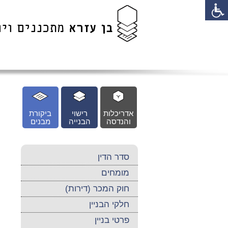
לג
כן
זי
אדריכלות
רישוי
ביקורת
והנדסה
הבנייה
מבנים
סדר הדין
מומחים
חוק המכר (דירות)
חלקי הבניין
פרטי בניין