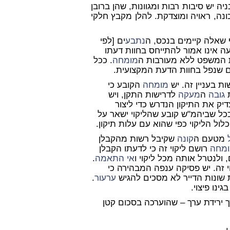
יה יש סיבות רבות ומגוונות, שהן ברובן
נה, ראויה ומוצדקת. להלן מקבץ חלקי
 שאלה קיימים בנכס, ה
נתבע
ים [לפי
 אינו אמור להתייחס בחוות דעתו
 המשפט ללא מעורבות ה
מומחה
. ככל
פגם שנפל בחוות הדעת המקצועית.
ות בעניין זה. יש
מומחה
הקובע כי
ת
גובה
ה
מעקה
לדרישות התקן, ויש
"מ או אפילו 5 ס"מ לא מצדיק את התיקון הנדרש כדי ליצור
כל שביהמ"ש קובע שהליקוי ישאר על
לול הליקוי כפי שהוא עם עלות תיקון.
מטעם ה
קונה
שקיבל רשות מהקבלן
מחה
רושם ליקוי זה כי לדעתו הקבלן
ולנטרל אותה מכל ליקוי ו
אי התאמה
.
וי זה. יש פסיקה ענפה המבהירה כי
 שונות הדייר לא מסכים להגיש
ערעור
.
נו פיצוי.
 דרך ירידת ערך – שהוערכה בסכום קטן