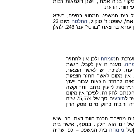
יי בניה אמתי, וישנן דוגמאות רבות
י חוות הדעת.
 בית המשפט המחוזי בחיפה, בש"א
אח',
שופט: ר' סוקול,
החלטה
מיום 23
לפבר' 2004, מובאת בספר "ליקויי בניה" כרך א' מאת א' בן עזרא בהוצאת "בורסי" עמ' 248. להלן
ערכת ה
מומחה
ולכן אין להחזיר
מחה
. טענה זו אין לקבל. הגשת
דעת. לפיכך, יש לאשר הוצאות
 אין מקום לאשר החזר הוצאות
אים להחזר הוצאות עבור ייעוץ
ייחסות לייעוץ נרחב יותר וקשה
כנתם לחקירה. לפיכך אין מקום
ר ל
תובע
ים סך של 75,574 ש"ח
 וריבית כחוק מיום פסק הדין
ניה מחייבת הכנת חוות דעת, הרי שיש
ל יום הוא חלקי. בנוסף, אישר בית
[של
מומחה
בית המשפט – כפי שהיה