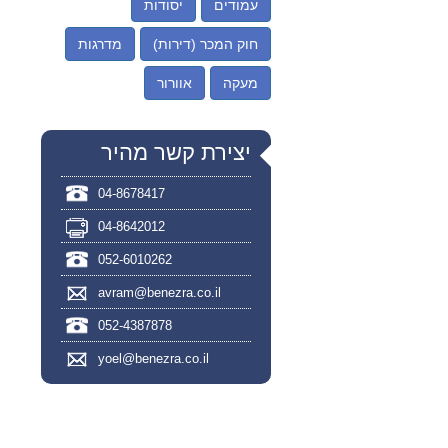
עמודים
יסודות
חוק המכר (דירות)
מדרגות
מעקה
אוורור
יצירת קשר מהיר
04-8678417
04-8642012
052-6010262
avram@benezra.co.il
052-4387878
yoel@benezra.co.il