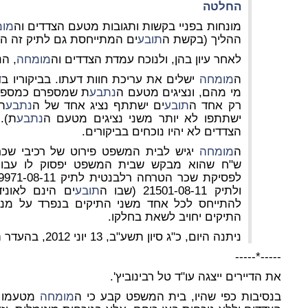
החלטה
מונחות בפניי בקשות ותגובות מטעם הצדדים וה
מו
ההליך (בקשת ה
תובע
ים המתייחסת גם לתיק זה הוגשה בתיק
לאחר עיון בהן, ולנוכח עמדת הצדדים וה
מומחה
, הנ
ה
מומחה
ישלים את עריכת חוות דעתו. בביקוריו ב
ד
מי מהם, ונציגים מטעם ה
נתבע
ת שמספרם כמספר
רק אחד ה
תובע
ים ישתתף נציג אחד של ה
נתבע
ת,
ישתתפו לא יותר משני נציגים מטעם ה
נתבע
ת).
הצדדים לא יהיו נוכחים בביקורים.
ה
מומחה
לפסיקת שכר הטרחה רלבנטית לתיק 9971-08-11 (שבו ה
ולתיק 21501-08-11 (שבו ה
תובע
ים הינם לאוני
להתייחס לכל אחד משני התיקים בנפרד על מנ
התיקים יחויב לשאת בחלקו.
ניתנה היום, כ"ג סיון תשע"ב, 13 יוני 2012, בהעדר הצדדים."
-----*-----
את הדיירים ייצגה עו"ד טל רבינוביץ'.
בנסיבות כפי שהיו, בית המשפט קבע כי ה
מומחה
מטעמו י