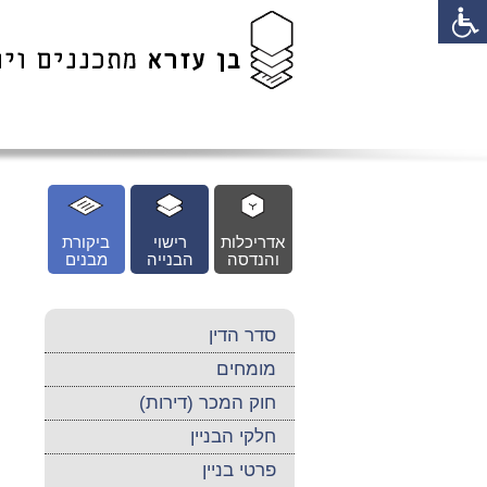
לג
כן
זי
אדריכלות
רישוי
ביקורת
והנדסה
הבנייה
מבנים
סדר הדין
מומחים
חוק המכר (דירות)
חלקי הבניין
פרטי בניין