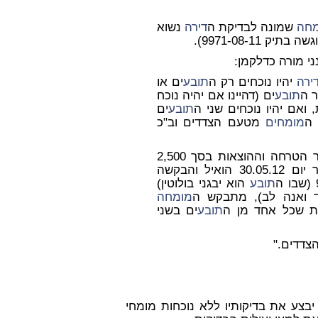
מחה
שמונה לבדיקת ה
דירה
נשוא
 9971-08-11).
ני מורה כדלקמן:
ירה
יהיו נוכחים רק ה
תובע
ים או
 ה
תובע
ים (דהיינו אם יהיה נוכח
 ואם יהיו נוכחים שני ה
תובע
ים
 ה
מומחים
מטעם הצדדים וב"כ
יגיש לבית המשפט פירוט של רכיבי שכר הטרחה וההוצאות בסך 2,500
ש"ח שהוא מבקש שבית המשפט יפסוק לו עבור יום 30.05.12 הואיל והבקשה
תובע
הוא יבגני בולוטין)
ד ואנה לב), מתבקש ה
מומחה
ת שכל אחד מן ה
תובע
ים בשני
בצע את בדיקותיו ללא נוכחות מומחי