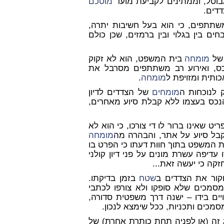
בוטל, וממתינים לקביעת מועד
מוסכם
דדים.
תפים, כי הוא בעל חשיבות יתרה,
ים בין בגלוי ובין ברמזים, שכן כולם
 של
מומחה
בית המשפט, הוא לא זקוק
כס, ואירוע רב משתתפים מסרבל את
ותית ומזויפת ל
מומחה
.
 לנוכחות ה
מומחים
של הצדדים לדיון
נכס בעצמו ללא קבלת סיוע מאחרים,
שאינו ברור לו די צורכו, כי הוא לא
בל סיוע על אתר, והבהרה מה
מומחה
 המשפט בתוך חוות דעתו כי הפרט בו
ו עדיפה עשרת מונים על פני דיון קולני
חזקה כי יעשה זאת...
חקור את הצדדים ב
שטח
בזמן בדיקתו.
מסמכים שלא סופקו ולא צורפו לכתבי
ים בידו – ישנה דרך משפטית סדורה,
מכים ותכניות, ככל שימצא לנכון.
 זה (או לפניה תחת כותרת אחרת) של