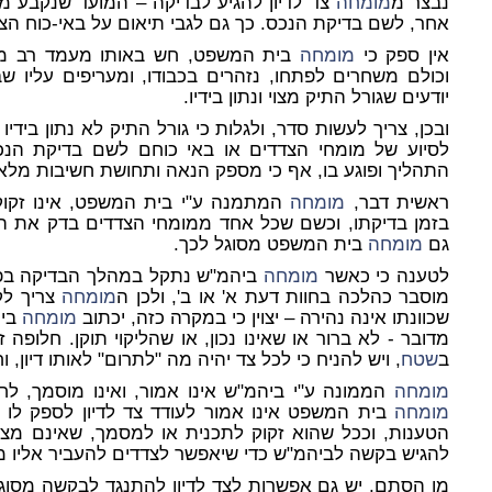
נבצר מ
מומחה
צד לדיון להגיע לבדיקה – המועד שנקבע מ
אחר, לשם בדיקת הנכס. כך גם לגבי תיאום על באי-כוח הצ
אין ספק כי
מומחה
בית המשפט, חש באותו מעמד רב משת
וכולם משחרים לפתחו, נזהרים בכבודו, ומעריפים עליו שבח
יודעים שגורל התיק מצוי ונתון בידיו.
ובכן, צריך לעשות סדר, ולגלות כי גורל התיק לא נתון בידיו
לסיוע של מומחי הצדדים או באי כוחם לשם בדיקת הנ
התהליך ופוגע בו, אף כי מספק הנאה ותחושת חשיבות מלאכ
ראשית דבר,
מומחה
המתמנה ע"י בית המשפט, אינו זקוק
בזמן בדיקתו, וכשם שכל אחד ממומחי הצדדים בדק את ה
גם
מומחה
בית המשפט מסוגל לכך.
לטענה כי כאשר
מומחה
ביהמ"ש נתקל במהלך הבדיקה בפריט 
מוסבר כהלכה בחוות דעת א' או ב', ולכן ה
מומחה
צריך לק
שכוונתו אינה נהירה – יצוין כי במקרה כזה, יכתוב
מומחה
בית
מדובר - לא ברור או שאינו נכון, או שהליקוי תוקן. חלופה ז
ב
שטח
, ויש להניח כי לכל צד יהיה מה "לתרום" לאותו דיון, ו
מומחה
הממונה ע"י ביהמ"ש אינו אמור, ואינו מוסמך, ל
מומחה
בית המשפט אינו אמור לעודד צד לדיון לספק לו 
הטענות, וככל שהוא זקוק לתכנית או למסמך, שאינם מצוי
להגיש בקשה לביהמ"ש כדי שיאפשר לצדדים להעביר אליו מס
מן הסתם, יש גם אפשרות לצד לדיון להתנגד לבקשה מסוג