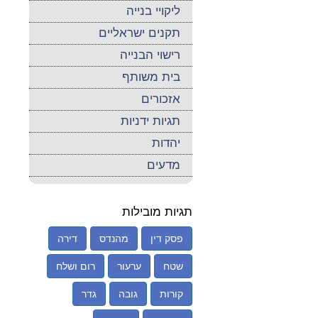
ליקויי בנייה
תקנים ישראליים
רישוי הבנייה
בית משותף
אזכורים
תגיות ידניות
יהדות
מדעים
תגיות מובילות
פסק דין
מהנדס
דירה
שטח
ערעור
רום ושלח
קורות
גובה
גדר