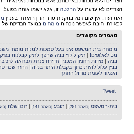
הצדדים וללא נוכחות באי כוחם, אלא בנוכחות מינימלית, וז
הצדדים לא ערערו על
החלטה
זו, אלא יישמו אותה בפועל.
זאת ועוד, אין שום רמז בתקנות סדר הדין האזרחי בעניין
מינ
לכאורה, חובה לאפשר נוכחות
מומחים
במועד הבדיקה של
מ
מאמרים מקושרים
מומחה בית המשפט אינו בעל סמכות למנות מומחי משנה 
מט לאלופים!
|
תיק ליקויי בניה שהפך לתיק קבלנות בפי
בניה
|
מידות החניון המכני
|
חדירת צנרת תברואה לרכיבי ה
בניין עלול להיות כרוך בקבלת היתר בנייה
|
החזר שכר טר
העמוד לעומת מודול החתך
Tweet
בית-המשפט
|
תובע
|
רום ושלח
[באתר 281]
[באתר 141]
[באתר