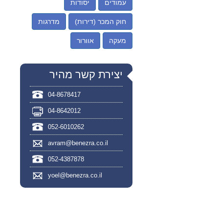
עמודים
יסודות
חוק המכר (דירות)
מדרגות
מעקה
אוורור
יצירת קשר מהיר
04-8678417
04-8642012
052-6010262
avram@benezra.co.il
052-4387878
yoel@benezra.co.il