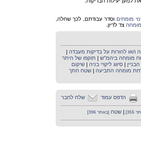
את למען יעילות הבדיקות.
וי
מומחים
וסדר עבודתם, לכך שחלה,
ומחה
צד לדיון.
ו/או להורות על בדיקות מעבדה
|
קוח מומחה ביהמ"ש
|
תוקפו של היתר
בניין
|
סיווג ליקויי בניה
|
שיקום
חת מומחה התביעה
|
שטח חתך
הדפס עמוד
שלח לחבר
|
שטח
 355]
[באתר 396]