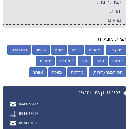
תגיות ידניות
יהדות
מדעים
תגיות מובילות
פסק דין
מהנדס
דירה
שטח
ערעור
רום ושלח
קורות
גובה
גדר
עמודים
יסודות
חוק המכר (דירות)
מדרגות
מעקה
אוורור
יצירת קשר מהיר
04-8678417
04-8642012
052-6010262