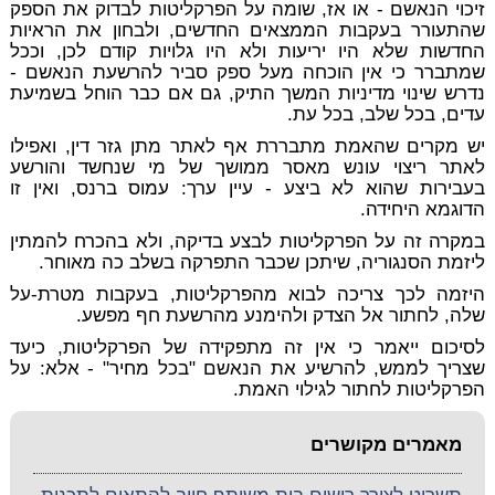
זיכוי הנאשם - או אז, שומה על הפרקליטות לבדוק את הספק
שהתעורר בעקבות הממצאים החדשים, ולבחון את הראיות
החדשות שלא היו יריעות ולא היו גלויות קודם לכן, וככל
שמתברר כי אין הוכחה מעל ספק סביר להרשעת הנאשם -
נדרש שינוי מדיניות המשך התיק, גם אם כבר הוחל בשמיעת
עדים, בכל שלב, בכל עת.
יש מקרים שהאמת מתבררת אף לאתר מתן גזר דין, ואפילו
לאתר ריצוי עונש מאסר ממושך של מי שנחשד והורשע
בעבירות שהוא לא ביצע - עיין ערך: עמוס ברנס, ואין זו
הדוגמא היחידה.
במקרה זה על הפרקליטות לבצע בדיקה, ולא בהכרח להמתין
ליזמת הסנגוריה, שיתכן שכבר התפרקה בשלב כה מאוחר.
היזמה לכך צריכה לבוא
מהפרקליטות
, בעקבות מטרת-על
שלה, לחתור אל הצדק ולהימנע מהרשעת חף מפשע.
לסיכום ייאמר כי אין זה מתפקידה של הפרקליטות, כיעד
שצריך לממש, להרשיע את הנאשם "בכל מחיר" - אלא: על
הפרקליטות לחתור לגילוי האמת.
מאמרים מקושרים