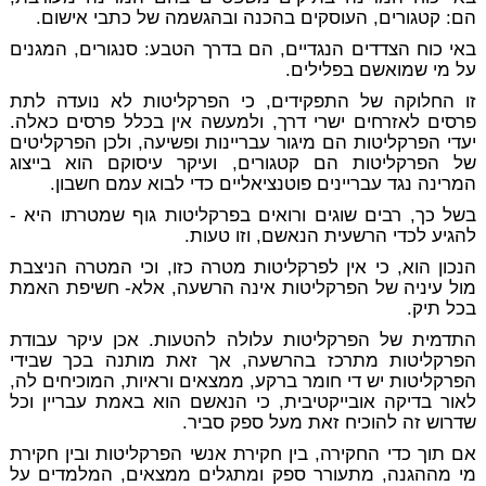
הם: קטגורים, העוסקים בהכנה ובהגשמה של כתבי אישום.
באי כוח הצדדים הנגדיים, הם בדרך הטבע: סנגורים, המגנים
על מי שמואשם בפלילים.
זו החלוקה של התפקידים, כי הפרקליטות לא נועדה לתת
פרסים לאזרחים ישרי דרך, ולמעשה אין בכלל פרסים כאלה.
יעדי הפרקליטות הם מיגור עבריינות ופשיעה, ולכן הפרקליטים
של הפרקליטות הם קטגורים, ועיקר עיסוקם הוא בייצוג
המרינה נגד עבריינים פוטנציאליים כדי לבוא עמם חשבון.
בשל כך, רבים שוגים ורואים בפרקליטות גוף שמטרתו היא -
להגיע לכדי הרשעית הנאשם, וזו טעות.
הנכון הוא, כי אין לפרקליטות מטרה כזו, וכי המטרה הניצבת
מול עיניה של הפרקליטות אינה הרשעה, אלא-
חשיפת האמת
בכל תיק.
התדמית של הפרקליטות עלולה להטעות. אכן עיקר עבודת
הפרקליטות מתרכז בהרשעה, אך זאת מותנה בכך שבידי
הפרקליטות יש די חומר ברקע, ממצאים וראיות, המוכיחים לה,
לאור בדיקה אובייקטיבית, כי הנאשם הוא באמת עבריין וכל
שדרוש זה להוכיח זאת מעל ספק סביר.
אם תוך כדי החקירה, בין חקירת אנשי הפרקליטות ובין חקירת
מי מההגנה, מתעורר ספק ומתגלים ממצאים, המלמדים על