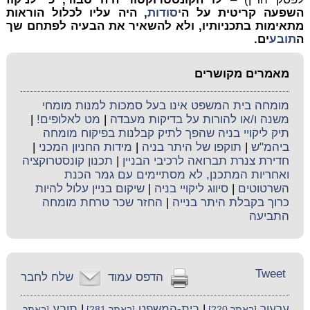
השפעה קריטית על ה
יסודות
, היה עליו לכלול הוראות
מתאימות בתכניותיו, ולא להשאיר את הבעיה לפתחם שך
ה
תובע
ים.
מאמרים מקושרים
מומחה בית המשפט אינו בעל סמכות למנות מומחי
משנה ו/או להורות על בדיקות מעבדה
|
מט לאלופים!
|
תיק ליקויי בניה שהפך לתיק קבלנות בפיקוח מומחה
ביהמ"ש
|
תוקפו של היתר בניה
|
מידות החניון המכני
|
חדירת צנרת תברואה לרכיבי הבניין
|
תכנון קונסטרוקציה
ואחריות המתכנן, לא מסתיימים עם גמר הכנת
השרטוטים
|
סיווג ליקויי בניה
|
שיקום בניין עלול להיות
כרוך בקבלת היתר בנייה
|
החזר שכר טרחת מומחה
התביעה
Tweet
הדפס עמוד
שלח לחבר
ערעור
|
בית-המשפט
|
תובע
[באתר 220]
[באתר 281]
[באתר