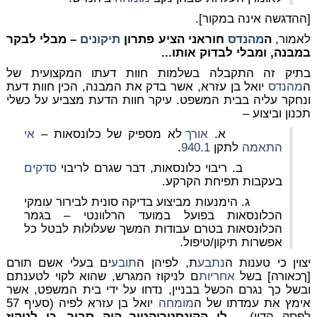
[ההדגשה אינה במקור].
לאמור,
ה
מהנדס
חוראני הציע פתרון
תיקונים
– מבלי לבקר
במבנה, ומבלי לבדוק אותו...
בתיק זה התקבלה בשלמות חוות דעתו המקצועית של
ה
מהנדס
יואל בן עזרא, אשר בדק את המבנה, הכין חוות דעת
ונחקר עליה בבית המשפט. עיקר חוות הדעת מצביע על כשלי
תכנון וביצוע –
א.
אורך
לא מספיק של כלונסאות –
אי
התאמה
לתקן
940.1
.
ב. ריבוי כלונסאות, דבר שגרם לריבוי
סדקים
בעקבות תפיחת הקרקע.
ג. הימנעות מביצוע בדיקה סונית לבירור עומקי
הכלונסאות בפועל במועד הרלוונטי – בגמר
הכלונסאות בטרם עבודות המשך שעלולות לבטל כל
אפשרות תיקון/טיפול.
יצוין כי טענות ה
נתבע
ת, לפיהן ה
תובע
ים בעלי אשם תורם
[ךכאורה] בשל
אחריות
ם לניקוז המגרש, שהוא לקוי לטענתם
ובשל כך נגרם הכשל בבניין, נדחו על ידי בית המשפט, אשר
אימץ את עמדתו של ה
מומחה
יואל בן עזרא לפיה (סעיף 57
לפסק הדין) –
לו הקונסטרוקטור היה סבור, כי לניקוז