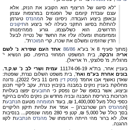
"לא סיווגו של הריצוף הוא הקובע את הנזק, אלא
עצם עובדת קיומם של הפגמים במרצפות עצמן
ובאופן ביצוע העבודה. ניסיונו של ה
מהנדס
טיגרמן
להתלות בסיווג התקני כעילה לאי ביצוע ה
תיקונים
הדרושים, הוא כשלעצמו, גורע ממהימנותו
וממיומנותו ומעלה עליו את החשד של נטייה לבעל
הדין שהזמינו ומשלם את שכרו, קרי ה
מוכר
ת".
(מתוך סעיף 8 א' בע"א
86/86
אחד העם שפירא נ' לשם
אריה ורבקה
, בית המשפט המחוזי בחיפה, סגן הנשיא י'
מרגלית, מ' סלוצקי, ח' אריאל).
בעניין אחר, בת"א 11174-06-19
עמית ושרי לב נ' ש.ק.ד.
בונים אחרת בע"מ ואח'
, בית משפט השלום נצרת, שופטת:
שאדן נאשף אבו אחמד (
פסק דין
מיום 11 ביולי 2022), נדונה
מחלוקת בעניין נזקים במבנה בקיבוץ כנרת, עקב ליקויי תכנון
וביצוע, אשר בסופו של יום נפסק כי ה
תובע
ים יפוצו בעלויות
הכרוכות
בהריסת המבנה ובניה מחדש
וכן נזקים נלווים בהיקף
כספי כולל מעל 1,400,000 ₪, בעוד ה
מומחה
מטעם ה
נתבע
ת
[ה
מהנדס
רונן שטרנברג] – אמד את עלויות תיקון הליקויים
בסך כולל של 5,000 ₪, קטן פי 280 ממה שנפסק... בנסיבות
אלו, לא ברור מהי הייתה תרומתו של
מהנדס
ה
נתבע
ת לקוו
ההגנה.