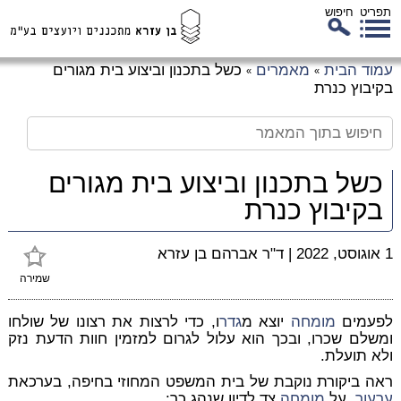
תפריט
חיפוש
לג
עמוד הבית
מאמרים
כשל בתכנון וביצוע בית מגורים
»
»
כן
בקיבוץ כנרת
זי
כשל בתכנון וביצוע בית מגורים
בקיבוץ כנרת
1 אוגוסט, 2022
|
ד"ר אברהם בן עזרא
שמירה
לפעמים
מומחה
יוצא מ
גדר
ו, כדי לרצות את רצונו של שולחו
ומשלם שכרו, ובכך הוא עלול לגרום למזמין חוות הדעת נזק
ולא תועלת.
ראה ביקורת נוקבת של בית המשפט המחוזי בחיפה, בערכאת
ערעור
, על
מומחה
צד לדיון שנהג כך: