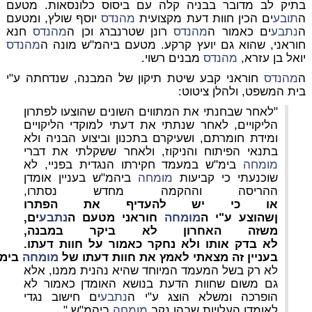
בתיק לב מדובר בבניה קלה עם ביסוס כלונסאות. מטעם
ה
תובע
ים הכין חוות דעת מקצועית
מהנדס
יוסף שולץ, ומטעם
ה
נתבע
ים כאמור ה
מהנדס
רונן שטרנברג וכן ה
מהנדס
חנא
חוראני, שהוא גם יועץ קרקע. מטעם ביהמ"ש מונה ה
מהנדס
יואל בן עזרא,
מהנדס
מבנים רשוי.
ה
מהנדס
חוראני קבע שיטת תיקון של המבנה, שנדחתה ע"י
בית המשפט, ולהלן ציטוט:
"לאחר שבחנתי את המתווים השונים שהוצעו לפתרון
הליקויים, לאחר שנתתי את דעתי למוקדי הליקויים
ומידת חומרתם, ושעיקרם בתכנון וביצוע הבניה ולא
בתנאי הפיתוח והניקוז, ולאחר ששקלתי את דברי
מומחה
בימ"ש במעמד חקירתו הנגדית בפניי, לא
שוכנעתי כי קביעות
מומחה
ביהמ"ש בעניין אומדן
ההריסה וההקמה מחדש נסתרו,
או
כי
יש
להעדיף
את
הפתרו
ן
שהוצע
ע
"
י
ה
מומחה
חוראני
מטעם
ה
נתבע
ים,
משזה
האחרון
לא
ביקר
במבנה,
לא
בדק
אותו
ולא
נחקר
כאמור
על
חוות
דעתו.
בעניין
זה
מצאתי
לאמץ
את
חוות
דעתו
של
מומחה
בימ
לא רק בשל המעמד המיוחד שהיא נהנית ממנו, אלא
גם משום שחוות הדעת בנושא האומדן כאמור לא
הופרכה ומשלא הוצג ע"י ה
נתבע
ים חישוב נגדי
לאומדן העלויות שבהן נקב
מומחה
ביהמ"ש."