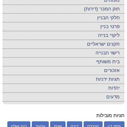
מומחים
חוק המכר (דירות)
חלקי הבניין
פרטי בניין
ליקויי בנייה
תקנים ישראליים
רישוי הבנייה
בית משותף
אזכורים
תגיות ידניות
יהדות
מדעים
תגיות מובילות
פסק דין
מהנדס
דירה
שטח
ערעור
רום ושלח