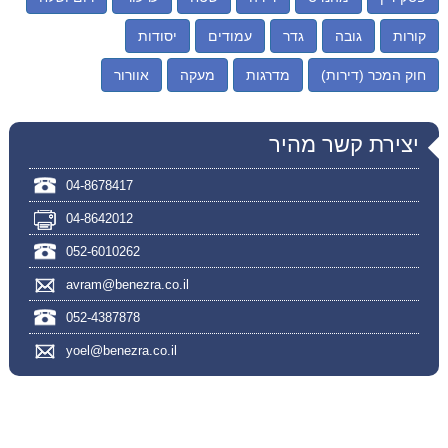
קורות
גובה
גדר
עמודים
יסודות
חוק המכר (דירות)
מדרגות
מעקה
אוורור
יצירת קשר מהיר
04-8678417
04-8642012
052-6010262
avram@benezra.co.il
052-4387878
yoel@benezra.co.il