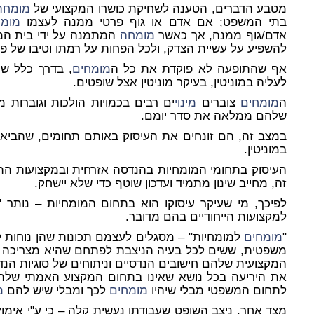
מטבע הדברים, הטענה לשחיקת כושרו המקצועי של
מומחה
בתי המשפט; אם אדם או גוף פרטי ממנה לעצמו
מומ
אדם/גוף ממנה, אך כאשר
מומחה
המתמנה על ידי בית המש
להשפיע על עשיית הצדק, ולכל הפחות על רמתו וטיבו של פס
אף שהתופעה לא פוקדת את כל ה
מומחים
, בדרך כלל שח
לעליה במוניטין, בעיקר מוניטין אצל שופטים.
ה
מומחים
צוברים
מינוי
ים רבים בכמויות הולכות וגוברות
שלהם ממלאה את סדר יומם.
במצב זה, הם זונחים את העיסוק באותם תחומים, שהביאו
במוניטין.
העיסוק בתחומי המומחיות בהנדסה אזרחית ובמקצועות התכ
זה, מחייב שינון מתמיד ועדכון שוטף כדי שלא יישחק.
לפיכך, מי שעיקר עיסוקו הוא בתחום המומחיות – נותר "
למקצועות הייחודיים בהם מדובר.
"
מומחים
למומחיות" – מסגלים לעצמם תכונות שהן נוחות 
משפטית, ששים לכל בעיה הניצבת לפתחם שהיא מצריכה יד
המקצועית שלהם חישובים הנדסיים וניתוחים של סוגיות הנ
את היריעה בכל נושא שאינו בתחום המקצוע האמתי שלהם,
לתחום המשפטי מבלי שיהיו
מומחים
לכך ומבלי שיש להם
מ
מצד אחר, ניצב השופט שעבודתו נעשית קלה – כי ע"י אימו