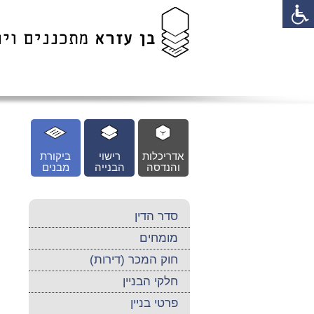
לג
כן
זי
אדריכלות
רישוי
ביקורת
והנדסה
הבנייה
מבנים
סדר הדין
מומחים
חוק המכר (דירות)
חלקי הבניין
פרטי בניין