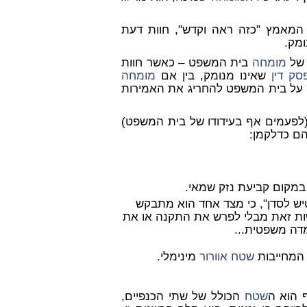
מאמץ "כזה ראה וקדש", חוות דעת
מק.
 של
מומחה
בית המשפט – כאשר חוות
סק דין
שאינו מנומק, בין אם
מומחה
יה על בית המשפט להחריג את האמירות
פעמים אף בעידודו של בית המשפט)
הם כדלקמן:
- במקום קביעת נזק שמאי.
יש לסדן", כי מצד אחד הוא מתבקש
שות זאת מבלי לפרש את התקנה או את
מדה משפטית...
 המחייבות
שטח
אוורור
מינימלי.
 הוא ה
שטח
הכולל של שתי הכנפיים,