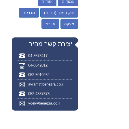
עמודים
יסודות
חוק המכר (דירות)
מדרגות
מעקה
אוורור
יצירת קשר מהיר
04-8678417
04-8642012
052-6010262
avram@benezra.co.il
052-4387878
yoel@benezra.co.il