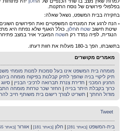
למרות שאין מצב בו שתי הכנפיים של ה
חלון
יהיו פתוחות ל
בפלפולי פירושים של נוסח התקנות.
בחקירה בבית המשפט, נשאל שאלה:
הנח לרגע את המונחים המשפטיים ואת הפירושים השונים
שיטת חישוב
שטח
ה
חלון
, כולל האגף שלא נפתח היא מתא
הנגדית, לפיה נמדד רק ה
שטח
המעביר אויר במצב פתיחה 
בתשובתו, הפך ב-180 מעלות את חוות דעתו.
מאמרים מקושרים
מומחה בית המשפט אינו בעל סמכות למנות מומחי משנה 
תיק ליקויי בניה שהפך לתיק קבלנות בפיקוח מומחה ביה
החניון המכני
|
חדירת צנרת תברואה לרכיבי הבניין
|
סיווג 
כרוך בקבלת היתר בנייה
|
החזר שכר טרחת מומחה התב
מודול החתך
|
תשריט לצורך רישום בית משותף חייב להת
Tweet
בית-המשפט
|
חלון
|
אוורור
[באתר 281]
[באתר 181]
[באתר 65]