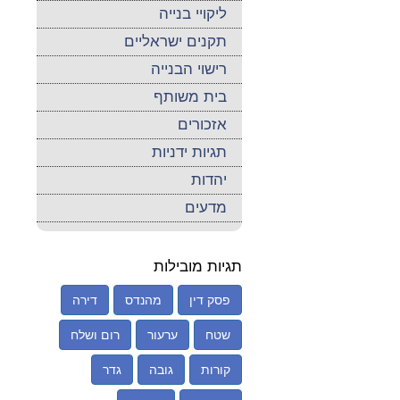
ליקויי בנייה
תקנים ישראליים
רישוי הבנייה
בית משותף
אזכורים
תגיות ידניות
יהדות
מדעים
תגיות מובילות
פסק דין
מהנדס
דירה
שטח
ערעור
רום ושלח
קורות
גובה
גדר