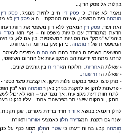
בקלות אל פסק הדין...
נאמר לא אחת, כי
פסק דין
חייב להיות מנומק.
פסק דין
ה
מומחה
בית המשפט, שאינה מנומקת – הוא
פסק דין
לא מנו
זאת ועוד,
פסק דין
המאמץ ללא דיון משפטי את חוות דעתו
הדעת מתמודדת עם סוגיות משפטיות – אף הוא ב
גדר
פ
ביהמ"ש "נימק" את הסוגיות המשפטיות ובין אם לא, כי ה
המשפטיות של ה
מומחה
, כי הן אינן בתחומי התמחותו.
הנושאים השכיחים ביותר בהם ה
מומחים
מתירים לעצמם (ל
לחרוג מתחומי ידיעותיהם המקצועיות אל התחום השיפוטי, 
שאלת ה
אחריות
, וחלוקת ה
אחריות
בין גורמים שונים.
שאלת ה
התיישנות
.
מתן פיצוי כספי במקום עלות תיקון, או קציבת פיצוי כספי 
פרשנות לתקן או לתקנת בניה; כאן ה
מומחה
הוא "בין הפט
לתת חוות דעת מקצועית, אך מצד שני – הוא לא יכול לע
התקן, ובמקום שיש יותר מפרשנות אחת – עליו לנקוט בע
להלן דוגמא: בנושא
אוורור
חדר בדירת מגורים, ישנן תקנות,
ישנה גם תקנה, המג
דירה
חלון
כאמצעי
אוורור
ותאורה.
מומחה
קבע בחוות דעתו כי
שטח
ה
חלון
מסוג כנף על כנף