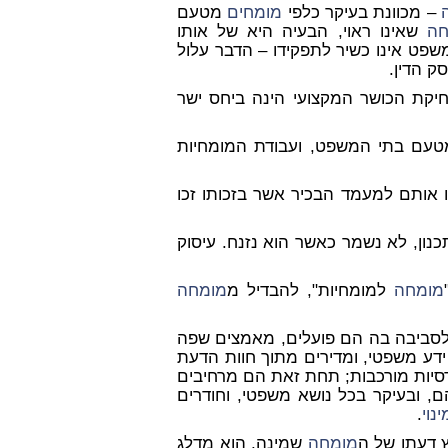
– מכוונת בעיקר כלפי
מומחים
מטעם
חה
שאינו ראוי, הבעיה היא של אותו
פט אינו כשיר לתפקידו – הדבר עלול
ק הדין.
יקת הכושר המקצועי הינה ביחס ישר
 מטעם בתי המשפט, ועבודת המומחיות
 אותם למעמד הבכיר אשר בזכותו זכו
נון, לא נשמר כאשר הוא נזנח. עיסוק
מומחה
למומחיות", להבדיל מ
מומחה
לסביבה בה הם פועלים, מאמצים שפה
ע משפטי, ומדירים מתוך חוות הדעת
דסיות מורכבות; תחת זאת הם מרחיבים
 ובעיקר בכל נושא משפטי, וחודרים
ינוי
.
ץ דעתו של ה
מומחה
שמינה, הוא מדלג