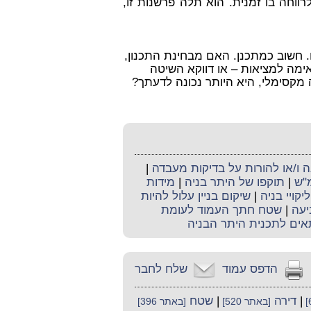
רווחה בו זמנית. הוא תלה פרשנות זו,
. חשוב כמתכנן. האם
מבחינת התכנון
,
ימה למציאות – או דווקא השיטה
מקסימלי, היא היותר נכונה לדעתך?
ו/או להורות על בדיקות מעבדה
|
מ"ש
|
תוקפו של היתר בניה
|
מידות
ליקויי בניה
|
שיקום בניין עלול להיות
יעה
|
שטח חתך העמוד לעומת
אים לתכנית היתר הבניה
הדפס עמוד
שלח לחבר
|
דירה
|
שטח
[באתר 520]
[באתר 396]