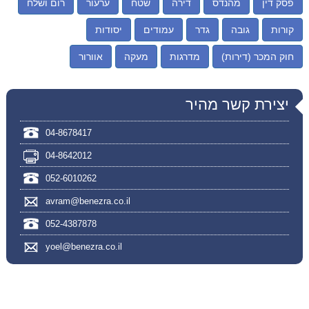
פסק דין
מהנדס
דירה
שטח
ערעור
רום ושלח
קורות
גובה
גדר
עמודים
יסודות
חוק המכר (דירות)
מדרגות
מעקה
אוורור
יצירת קשר מהיר
04-8678417
04-8642012
052-6010262
avram@benezra.co.il
052-4387878
yoel@benezra.co.il