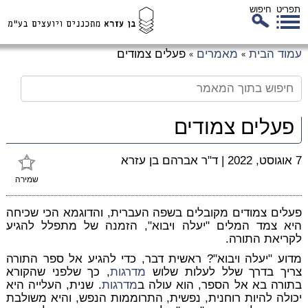
תפריט
חיפוש
לג
עמוד הבית
מאמרים
פעלים צמודים
»
»
כן
זי
פעלים צמודים
7 אוגוסט, 2022
|
ד"ר אברהם בן עזרא
שמירה
פעלים צמודים מקובלים בשפה העברית, והדוגמא הכי שכיחה
היא צמד המלים "יעלה ויבוא", הזמנה של מתפלל להגיע
לקריאת התורה.
מדוע "יעלה ויבוא"? ראשית דבר, כדי להגיע אל ספר התורה
צריך בדרך שלל לעלות שלוש
מדרגות
, כך שלפני שהקורא
בתורה בא אל הספר, הוא עולה ב
מדרגות
. שנית, העלייה היא
יכולה להיות רוחנית, נפשית, התרוממות הנפש, והיא משולבת