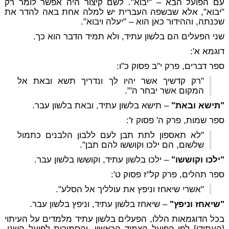
עם הפועל הבא – "יבוא". לשם קיצור היה אפשר לומר רק
"יבוא", אלא שבשפה העברית יש למלה אחת באה להדר את
שכנתה, וההידור כאן הוא – "יעלה ויבוא".
שני הפעלים הם בלשון עתיד, ולא תמיד הדבר הוא כך.
דוגמא א':
ספר דברים, פרק י"ב פסוק כ"ו:
"רק קדשיך אשר יהיו לך ונדריך תשא ובאת אל
המקום אשר יבחר ה'".
"תישא ובאת"
– תישא בלשון עתיד, ובאת בלשון עבר.
ספר שמות, פרק ה' פסוק ז':
"לא תאספון לתת תבן לעם ללבון הלבנים כתמול
שלשום, הם ילכו וקוששו להם תבן".
"ילכו וקוששו"
– ילכו בלשון עתיד, וקוששו בלשון עבר.
ספר תהלים, פרק קל"ז פסוק ט':
"אשרי שיאחז וניפץ את עולליך אל הסלע".
"שיאחז וניפץ"
– שיאחז בלשון עתיד, וניפץ בלשון עבר.
בכל הדוגמאות הללו, הפעלים בלשון עתיד מלמדים על העיתוי
[העתידי] לפי הפועל הצמוד הראשון, והסמיכות לפועל השני,