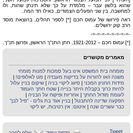
שהוא בלשון עבר – מלמדת על כך שלא תינתן שהות, ולו
למחשבה, בין שני הפעלים הצמודים, כאילו חד המה.
ראה פירושו של עמוס חכם [*] לספר תהלים, בהוצאת מוסד
הרב קוק ירושלים.
-=-=-=-=-=-=-=-=-
[*] עמוס חכם – 1921-2012, חתן התנ"ך הראשון, ופרשן תנ"ך.
מאמרים מקושרים
מומחה בית המשפט אינו בעל סמכות למנות מומחי
משנה ו/או להורות על בדיקות מעבדה
|
מט לאלופים!
|
מידות החניון המכני
|
סיווג ליקויי בניה
|
שיקום בניין עלול
להיות כרוך בקבלת היתר בנייה
|
שטח חתך העמוד
לעומת מודול החתך
|
אחריות ופיקוח על הבניה
|
הפקעה שדינה להתבטל
|
בניין אגד בת גלים - "פיל לבן"
כבר עשרים שנה
|
איטום: אין רטיבות, יש ליקוי
Tweet
הדפס עמוד
שלח לחבר