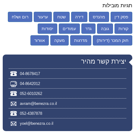
תגיות מובילות
פסק דין
מהנדס
דירה
שטח
ערעור
רום ושלח
קורות
גובה
גדר
עמודים
יסודות
חוק המכר (דירות)
מדרגות
מעקה
אוורור
יצירת קשר מהיר
04-8678417
04-8642012
052-6010262
avram@benezra.co.il
052-4387878
yoel@benezra.co.il