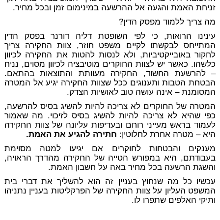
זניחת האמת והגעה אל ההרשעה במינימום זמן ובכל מחיר.
מה צריך ללמוד מפסק הדין?
עינינו הרואות, כי לפי השופטת דליה דורנר בפסק הדין
המתייחס לבקשתו לקיים משפט חוזר, צוות החקירה צריך
לחקור באובייקטיביות, ולא לנסות להטות את החקירה לכיוון
כלשהו. כאשר יש לצוות החוקרים מוטיבציה לכיוון מסוים, נניח
– להרשעת החשוד, החקירה מעוותת והתוצאות בהתאם.
הבטחת הטבות ותענוגים ככל שצוות החקירה יגיע אל המטרה
המסומנת – אינה עושה טוב לאושיות הצדק.
המטרה של החוקרים לא צריכה להיות להשיג בסיס להרשעה,
כפי שהיא לא צריכה להיות להשיג בסיס לזיכוי. מה שאמור
לעמוד בראש מעייני רוחם ובעדיפות עליונה של צוות החקירה
היא – מטרה אחרת לחלוטין:
חתירה להגיע את האמת.
מענקים והבטחות לחוקרים אם יגיעו למטה מסוימת
בעבודתם, היא במפורש הטייה של החקירה מהדרך הראויה,
והשגת הרשעה בכל מחיר באה על חשבון האמת.
עכשיו כל מה שנחוץ בעניין זה הוא להשליך את דברי בית
המשפט העליון על צוות החקירה של הפרקליטות בעניין נתניהו
ותיקי האלפים שתפרו לו.