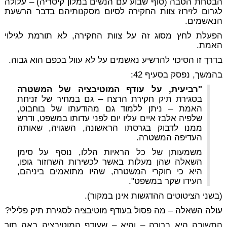
הבטחת הטבה (סוף שבוע עם הנשים במלון קיסריה) – עלולה
לגרום לזירוז צוות החקירה לסיום מסקנותיהם בדבר הרשעת
הנאשמים.
הפעלת לחץ מסוג זה על צוות החקירה, לא תורמת לגילוי
האמת.
בדרך זו הסיכוי להרשיע נאשמים על לא עוול בכפם הוא גבוה.
בהמשך, נפסק בסעיף 42:
"רביעית, על עודף המוטיבציה של המשטרה
בסגירת תיק חקירת הרצח – גם במחיר של זניחת
האמת – ניתן ללמוד גם מהודעתו של בוחבוט,
שלפיה אלבז איים עליו יום לפני עדותו במשפט, ודרש
ממנו לדבוק בגרסתו הראשונה, השגויה, שאותה
העדיפה המשטרה.
משמעותן של כל הראיות הללו, נוסף על סימן
השאלה שהן מעלות באשר לכשירות השחזור גופו,
היא כי חוקרי המשטרה, שהיו מתואמים ביניהם,
העידו שקר במשפט".
(בשני הציטוטים ההדגשות אינן במקור).
עולה השאלה – מה פסול בעודף מוטיבציה לסגירת תיק פלילי?
התשובה היא ברורה – והיא – שעודף המוטיבציה באה תוך