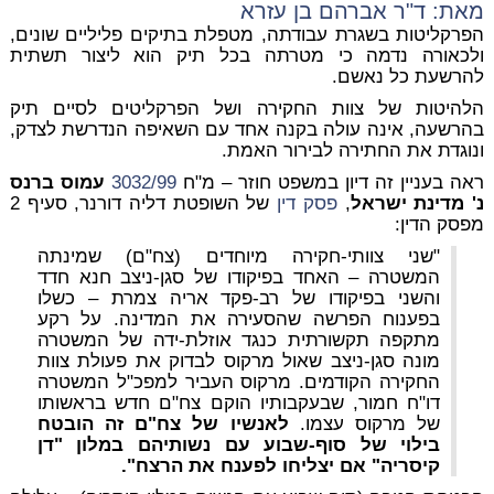
מאת: ד"ר אברהם בן עזרא
הפרקליטות בשגרת עבודתה, מטפלת בתיקים פליליים שונים,
ולכאורה נדמה כי מטרתה בכל תיק הוא ליצור תשתית
להרשעת כל נאשם.
הלהיטות של צוות החקירה ושל הפרקליטים לסיים תיק
בהרשעה, אינה עולה בקנה אחד עם השאיפה הנדרשת לצדק,
ונוגדת את החתירה לבירור האמת.
ראה בעניין זה דיון במשפט חוזר – מ"ח
3032/99
עמוס ברנס
נ' מדינת ישראל
,
פסק דין
של השופטת דליה דורנר, סעיף 2
מפסק הדין:
"שני צוותי-חקירה מיוחדים (צח"ם) שמינתה
המשטרה – האחד בפיקודו של סגן-ניצב חנא חדד
והשני בפיקודו של רב-פקד אריה צמרת – כשלו
בפענוח הפרשה שהסעירה את המדינה. על רקע
מתקפה תקשורתית כנגד אוזלת-ידה של המשטרה
מונה סגן-ניצב שאול מרקוס לבדוק את פעולת צוות
החקירה הקודמים. מרקוס העביר למפכ"ל המשטרה
דו"ח חמור, שבעקבותיו הוקם צח"ם חדש בראשותו
של מרקוס עצמו.
לאנשיו של צח"ם זה הובטח
בילוי של סוף-שבוע עם נשותיהם במלון "דן
קיסריה" אם יצליחו לפענח את הרצח".