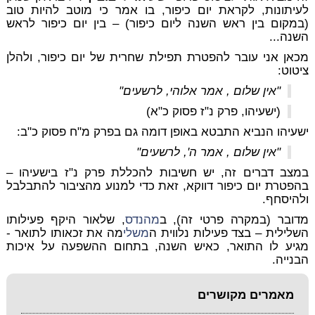
לעיתונות, לקראת יום כיפור, בו אמר כי מוטב להיות טוב
(במקום בין ראש השנה ליום כיפור) –
בין יום כיפור לראש
השנה...
מכאן אני עובר להפטרת תפילת שחרית של יום כיפור, ולהלן
ציטוט:
"אין שלום , אמר אלוהי, לרשעים"
(ישעיהו, פרק נ"ז פסוק כ"א)
ישעיהו הנביא התבטא באופן דומה גם בפרק מ"ח פסוק כ"ב:
"אין שלום , אמר ה', לרשעים"
במצב דברים זה, יש חשיבות להכללת פרק נ"ז בישעיהו –
בהפטרת
יום כיפור
דווקא, זאת כדי למנוע מהציבור להתבלבל
ולהיסחף.
מדובר (במקרה פרטי זה), ב
מהנדס
, שלאור היקף פעילותו
השלילית – בצד פעילות נלווית ה
משלי
מה את זכאותו לתואר -
מגיע לו התואר, כאיש השנה, בתחום ההשפעה על איכות
הבנייה.
מאמרים מקושרים