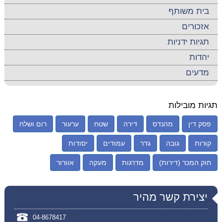
בית משותף
אזכורים
תגיות ידניות
יהדות
מדעים
תגיות מובילות
פסק דין
מהנדס
דירה
שטח
ערעור
רום ושלח
קורות
גובה
גדר
עמודים
יסודות
חוק המכר (דירות)
מדרגות
מעקה
אוורור
יצירת קשר מהיר
04-8678417