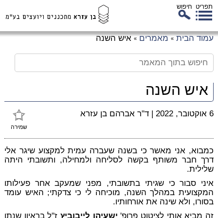
תפריט
חיפוש
לג
עמוד הבית
מאמרים
איש השנה
»
»
כן
זי
איש השנה
6 אוקטובר, 2022
|
ד"ר אברהם בן עזרא
שמירה
כמבוא, אני מאשר כי בשנה שעברה עמית למקצוע שיגר אלי
דרך חבר משותף בקשה לסליחה ולמחילה, ותשובתי היתה
שלילית.
איני סבור כי שגיתי בתשובתי, מפני שמעקב אחר פעילותו
המקצועית במהלך השנה, מוכיחה לי כי צדקתי; האיש עומד
בסורו, ולא שינה את אורחותיו.
זה מביא אותי לציטוט פרופ'
ישעיהו לייבוביץ
ז"ל בראיון שנתן