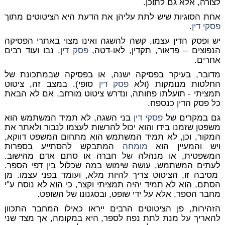
לצורה, אלא גם לתוכן.
אחת הסוגיות שיש לתת עליהן את הדעת היא הציטוטים מתוך
פסקי דין
.
יש ופסק הדין עצמו, קשה להשגה ואינו מצוי באתרי הפסיקה
הנפוצים – פדאור, תקדין, לאו-דטה,
פסק דין
, נבו ועוד רבים
אחרים.
מדובר, בעיקר בפסיקה ישנה, או בפסיקה שבמתכונת של
החלטות מנומקות (ולא
פסק דין
סופי). במצב זה, ציטוט
תמציתי - תועלתו פחותה, ונדרש ציטוט מורחב, אם לא הבאת
כל פסק הדין כנספח.
גם במקרים של
פסקי דין
בני השגה, לא תמיד המשתמש הוא
משפטן שזמנו בידו והוא יכול להרשות לעצמו לנבור ולאתר את
המקור, וכן, לא תמיד המשתמש הוא מתחום המשפט דווקא,
ויש והמעיין הוא
מומחה
המתבקש להסתייע בספרות
המשפטית, או מנהלה של חברה או סתם אדם מהישוב.
לעתים המשתמש, עושה שימוש במה שכלול בין דפי הספר.
מסיבה זו, הציטוט צריך להיות מלא, ועומד בפני עצמו. מן
הסתם, הוא לא תמיד יהיה תמציתי וקצר, כי הוא לא נוסח ע"י
מחבר הספר, אלא על ידי שופט, ובסגנונו של השופט.
הזהירות, פן הציטוטים הרבים ייראו כאילו המחבר התכוון
להאריך על מנת לתת נפח לספר, היא במקומה, אך מצד שני