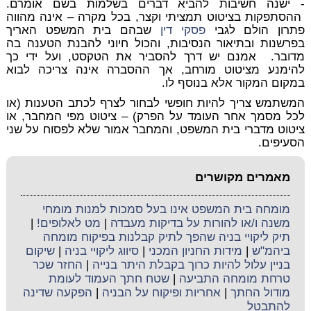
- ישנה חשיבות להביא דברים בשלמות בשם אומרם.
ההסתפקות בציטוט תמציתי וקצר, בכל מקרה – אינה מהווה
פתרון הולם לגבי
פסקי דין
שבהם בית המשפט האריך
בפרשנות ובתיאור הנסיבות, והכול חיוני להבנת הטענה בה
מדובר. אמנם יש דרך להסביר את הטקסט, ועל ידי כך
להימנע מציטוט מורחב, אך ההסברה אינה צריכה לבוא
במקום המקור אלא בנוסף לו.
המשתמש צריך להיות חופשי לבחור לצרף לכתב הטענות (או
לכל מסמך אחר העומד על הפרק) – ציטוט מפי המחבר, או
ציטוט מדברי בית המשפט, והמחבר אמור שלא לפסוח על שני
הסעיפים.
מאמרים מקושרים
מומחה בית המשפט אינו בעל סמכות למנות מומחי
משנה ו/או להורות על בדיקות מעבדה
|
מט לאלופים!
|
תיק ליקויי בניה שהפך לתיק קבלנות בפיקוח מומחה
ביהמ"ש
|
מידות החניון המכני
|
סיווג ליקויי בניה
|
שיקום
בניין עלול להיות כרוך בקבלת היתר בנייה
|
החזר שכר
טרחת מומחה התביעה
|
שטח חתך העמוד לעומת
מודול החתך
|
אחריות ופיקוח על הבניה
|
הפקעה שדינה
להתבטל