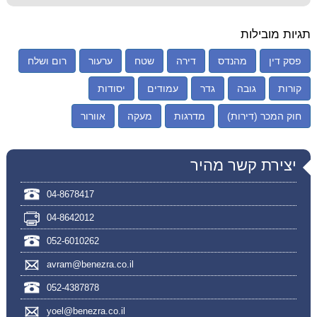
תגיות מובילות
פסק דין
מהנדס
דירה
שטח
ערעור
רום ושלח
קורות
גובה
גדר
עמודים
יסודות
חוק המכר (דירות)
מדרגות
מעקה
אוורור
יצירת קשר מהיר
04-8678417
04-8642012
052-6010262
avram@benezra.co.il
052-4387878
yoel@benezra.co.il