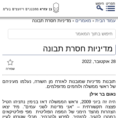
תפריט
חיפוש
לג
עמוד הבית
מאמרים
מדיניות חסרת תבונה
»
»
כן
זי
מדיניות חסרת תבונה
28 אוקטובר, 2022
שמירה
תובנות מדיניות שמובנות לאזרח מן השורה, נעלמו מעיניהם
של ראשי ממשלה ולוחמים מדופלמים.
נאום בר אילן
היה זה ביוני 2009, וראש הממשלה דאז בנימין נתניהו הטיל
פצצה תקשורתית – "אני מדינות לשני עמים". מיד יצאו
הצהרות מהצד הימני של המפה הפוליטית מפי פוליטיקאים
במהרו להגיב, להזהיר, לפרש ולהבהיר, מבלי שטרחו לעיין