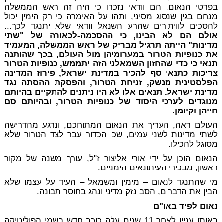
בפרטי הנאום. הם וודאי נזכרו כי היה זה ראש הממשלה
מנחם בגין שנסוג מסיני, ותהו על האימרה כי רק הימין יכול
להסכים לוויתורים שהרע השנאל וודאי שלא יתנגד לכך...
אולם הם לא הבינו, כי ההסכמה-לכאורה של "שתי
מדינות" הייתה תרגיל מבריק של ראש הממשלה, המעמיד
את כנופיות הטרור במערומיהן מול העולם, בכך שהותנה
תנאי כי כדי שהחזון השמאלני הזה יתממש, כנופיות הטרור
צריכות כתנאי סף להכיר במדינת ישראל, פירוז המדינה
הפלסטינית מנשק, זניחת הטרור, והפסקת ההסתה נגד
מדינת ישראל. תנאים אלו לא היו ניתנים להתקיים בהיותם
מנוגדים לערכי היסוד של כנופיות הטרור, ובהיותם סם
חייהן וקיומן.
העולם ראה, העריך את הנאום המתוחכם, ונרגע מהדרישה
לשתי מדינות לשני עמים, שכן הכדור עבר לצד הטרור שלא
מסוגל להכילו.
הנאום הוכן על ידי אורי אליצור ז"ל, עורך משנה של מקור
ראשון, מבכירי העיתונאים הימניים.
מי שהתנגד לנאום – מימין ומשמאל – העיד על עצמו שלא
הבין את הדברים, הסב נזק מדיני ונהג בחוסר תבונה.
נאום לפיד באו"ם
באותו עניין לאחר 11 שנים עלה כוכב חדש בשמי הפוליטיקה