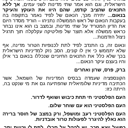
הישראלית, וגם הוא אמר שתי מדינות לשני עמים,
אך ללא
התנאים שהציב קודמו, שהם היוו את העוקץ והעיקר
בנאום...
יתירה מכך, הנאום של לפיד נאמר בתקופה בה
בעקבות הנאום של ראש הממשלה נתניהו – הוריד מסדר היום
את הדיון המטריד על שתי מדינות, ובמצב בו הוא אינו נבחר
כראש ממשלה אלא תוצר של פוליטיקה עקלקלה תוך תרגיל
ניצול הזדמנות...
ונאום זה, בו התנדב לפיד לתת לכנופיות הטרור מדינה, אף
שלא יתממש כי אין לו קונים, הסב נזק למדיניות הישראלית
בכך שלא כלל את התנאים החיוניים שנכללו בנאום בר אילן
והיו בעצם עיקר הנאום...
ברק, פרס, שרון ואחרים
הקונספציה שעמדה בבסיס המדיניות של השמאל, אשר
הכתיבה מדיניות שלומיאלית שהפתיעה גם את מי שנקט בה,
הייתה כזו:
העם הפלסטיני חי תחת כיבוש ושואף לדרור.
העם הפלסטיני הוא עם שוחר שלום.
העם הפלסטיני רעב ומושפל, ורק במצב של חוסר ברירה
הוא נאלץ להיגרר לפעולות טרור אובדניות.
כפועל יוצא מכך, יש להקל על סבלו, לתת לו זכויות יתר,