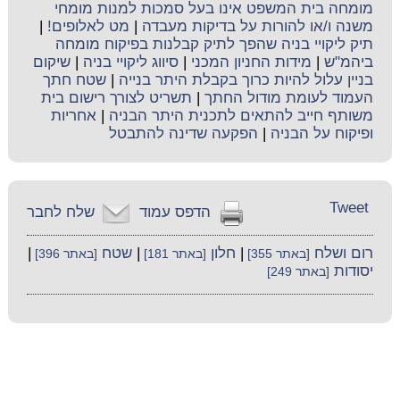
מומחה בית המשפט אינו בעל סמכות למנות מומחי
משנה ו/או להורות על בדיקות מעבדה
|
מט לאלופים!
|
תיק ליקויי בניה שהפך לתיק קבלנות בפיקוח מומחה
ביהמ"ש
|
מידות החניון המכני
|
סיווג ליקויי בניה
|
שיקום
בניין עלול להיות כרוך בקבלת היתר בנייה
|
שטח חתך
העמוד לעומת מודול החתך
|
תשריט לצורך רישום בית
משותף חייב להתאים לתכנית היתר הבניה
|
אחריות
ופיקוח על הבניה
|
הפקעה שדינה להתבטל
Tweet
הדפס עמוד
שלח לחבר
רום ושלח
|
חלון
|
שטח
|
[באתר 355]
[באתר 181]
[באתר 396]
יסודות
[באתר 249]