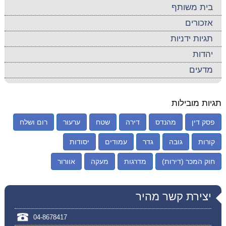
בית משותף
אזכורים
תגיות ידניות
יהדות
מדעים
תגיות מובילות
פסק דין
מהנדס
דירה
שטח
ערעור
רום ושלח
קורות
גובה
גדר
עמודים
יסודות
חוק המכר (דירות)
מדרגות
מעקה
אוורור
יצירת קשר מהיר
04-8678417