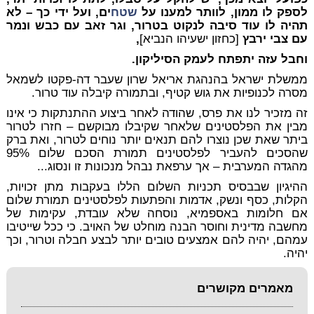
לספק לו ממון, לוותר למענו על
שטח
ים, ועל ידי כך – לא
תהיה לו עוד סיבה לנקוט בטרור, וגר זאב עם כבש ונמר
עם צבי ירבץ
[כחזון ישעיהו הנביא]
,
וחבל עזה יתפתח לעמק הסיליקון.
ממשלת ישראל בהנהגת אריאל שרון שעבר דה-פקטו לשמאל
מסרה לכנופיות את גוש קטיף, ובתמורה קיבלה עוד טרור.
זה מזכיר לנו את פרס, שהודה לאחר ביצוע ההתנתקות כי אינו
מבין את הפלסטינים שלאחר שקיבלו מבוקשם – חזרו לטרור
ביתר שאת שכן נוצרו להם תנאים יותר נוחים לטרור, ואת ברק
שהסכים להעביר לפלסטינים תמורת הסכם שלום 95%
מהגדה המערבית – אך ערפאת נבהל מנכונות זו ונסוג...
ההיגיון שבבסיס תכניות השלום הללו בעקבות מתן זכויות,
הקלות, כסף ונשק, אדמות והפתעות לפלסטינים תמורת שלום
אם חלומות באספמיא, נוסחה שלא עובדת, עקימות של
מחשבה מדינית וחוסר הבנה מוחלט של האויב. כי ככל שייטיבו
עמהם, יהיה להם אמצעים טובים יותר לבצע חבלה וטרור, וכך
יהיה.
מאמרים מקושרים