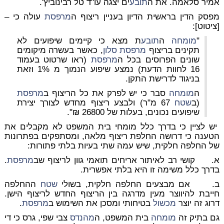
אמיר סלאמה. את ה
תובע
ים יצגה עו"ד טל רבינוביץ'.
מפסק הדין בראשית הדיון בעניין ריצוף ה
מרפסת
עולה כי –
[ציטוט]:
"
מומחה
ה
תובע
ת מצא כי קיימים שיפועים לא
תקינים בריצוף
מרפסת
סלון
, כאשר בעשרה מיקומים
שונים הפרוסים בכל ה
מרפסת
(ראו שרטוט בעמוד
16 לחוות הדעת) נמצע שיפוע הנמוך מ 1% וזאת
בניגוד לדרישת התקן.
ה
מומחה
סבר כי יש לפרק את כל הריצוף ב
מרפסת
(ב
שטח
67 מ"ר) ולבצע ריצוף מחדש לצורך יצירת
שיפועים נכונים, בעלות של 26800 ₪".
יש לציין כי בדרך כלל מומחי בית המשפט לא מקבלים את
הטענה כי דרושה החלפת ריצוף מלאה, ומסתפקים בפתרונות
של החלפה חלקית, שיש עמה שתי בעיות בלתי פתורות:
א. קושי רב לאיתור אריחים תואמי גוון לריצוף שב
מרפסת
.
בדרך כלל משימה זו היא בלתי אפשרית.
ב. אם מבצעים החלפה חלקית, בשולי
שטח
ההחלפה
חייבת להיווצר מעין מדרגה בין הריצוף החדש לריצוף הישן.
דרוג זה יוצר
מכשול
בטיחותי ומסכן את השימוש ב
מרפסת
.
גם בתיק זה
מומחה
בית המשפט, ה
מהנדס
צבי שפי, גרס כי די