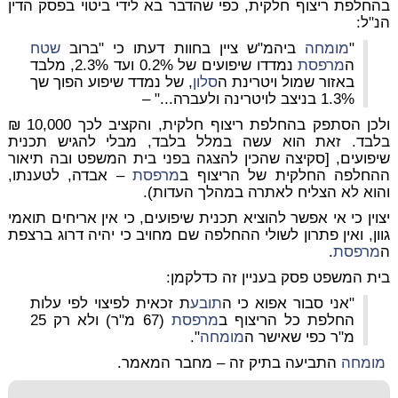
בהחלפת ריצוף חלקית, כפי שהדבר בא לידי ביטוי בפסק הדין
הנ"ל:
"
מומחה
ביהמ"ש ציין בחוות דעתו כי "ברוב
שטח
ה
מרפסת
נמדדו שיפועים של 0.2% ועד 2.3%, מלבד
באזור שמול ויטרינת ה
סלון
, של נמדד שיפוע הפוך שך
1.3% בניצב לויטרינה ולעברה..." –
ולכן הסתפק בהחלפת ריצוף חלקית, והקציב לכך 10,000 ₪
בלבד. זאת הוא עשה במלל בלבד, מבלי להגיש תכנית
שיפועים, [סקיצה שהכין להצגה בפני בית המשפט ובה תיאור
ההחלפה החלקית של הריצוף ב
מרפסת
– אבדה, לטענתו,
והוא לא הצליח לאתרה במהלך העדות).
יצוין כי אי אפשר להוציא תכנית שיפועים, כי אין אריחים תואמי
גוון, ואין פתרון לשולי ההחלפה שם מחויב כי יהיה דרוג ברצפת
ה
מרפסת
.
בית המשפט פסק בעניין זה כדלקמן:
"אני סבור אפוא כי ה
תובע
ת זכאית לפיצוי לפי עלות
החלפת כל הריצוף ב
מרפסת
(67 מ"ר) ולא רק 25
מ"ר כפי שאישר ה
מומחה
".
מומחה
התביעה בתיק זה – מחבר המאמר.