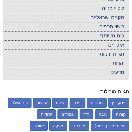
ליקויי בנייה
תקנים ישראליים
רישוי הבנייה
בית משותף
אזכורים
תגיות ידניות
יהדות
מדעים
תגיות מובילות
פסק דין
מהנדס
דירה
שטח
ערעור
רום ושלח
קורות
גובה
גדר
עמודים
יסודות
חוק המכר (דירות)
מדרגות
מעקה
אוורור