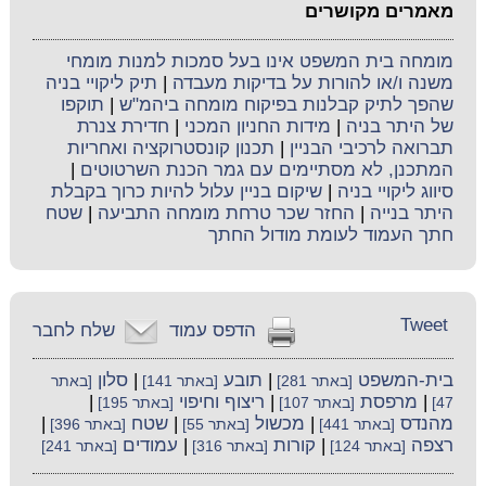
מאמרים מקושרים
מומחה בית המשפט אינו בעל סמכות למנות מומחי
משנה ו/או להורות על בדיקות מעבדה
|
תיק ליקויי בניה
שהפך לתיק קבלנות בפיקוח מומחה ביהמ"ש
|
תוקפו
של היתר בניה
|
מידות החניון המכני
|
חדירת צנרת
תברואה לרכיבי הבניין
|
תכנון קונסטרוקציה ואחריות
המתכנן, לא מסתיימים עם גמר הכנת השרטוטים
|
סיווג ליקויי בניה
|
שיקום בניין עלול להיות כרוך בקבלת
היתר בנייה
|
החזר שכר טרחת מומחה התביעה
|
שטח
חתך העמוד לעומת מודול החתך
Tweet
הדפס עמוד
שלח לחבר
בית-המשפט
|
תובע
|
סלון
[באתר 281]
[באתר 141]
[באתר
|
מרפסת
|
ריצוף וחיפוי
|
47]
[באתר 107]
[באתר 195]
מהנדס
|
מכשול
|
שטח
|
[באתר 441]
[באתר 55]
[באתר 396]
רצפה
|
קורות
|
עמודים
[באתר 124]
[באתר 316]
[באתר 241]