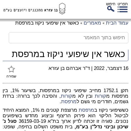
תפריט
חיפוש
לג
עמוד הבית
מאמרים
כאשר אין שיפועי ניקוז במרפסת
»
»
כן
זי
כאשר אין שיפועי ניקוז במרפסת
16 דצמבר, 2022
|
ד"ר אברהם בן עזרא
שמירה
תקן 1752.1 מחייב שיפועי ניקוז במרפסות, בשיעור 1%, בין
מרפסות מ
קורות
ובין לא מ
קורות
, והסיבה לכך ברורה: ברדת
גשמים, חודרים מי גשם ל
מרפסת
.
כששיפועי ניקוז ב
מרפסת
מרוצפת קטנים מ 1%, המוצא היחיד
לביטול הליקוי הוא פירוק הריצוף וביצוע מחדש בשיפועים
נכונים. סוגיה זו זכתה לדיון ארוך בת"א 36159-03-19
סגל נ'
שיכון ובינוי נדל"ן בע"מ,
בית משפט השלום בחיפה, שופט: