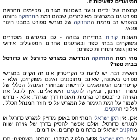
המיועדים לפעילות זו.
קבוצות של ילדים ונוער בשכונות מגורים, מקיימים תחרויות
ספורט גם במגרשים מאולתרים, שבהם רמת ה
תחזוקה
נחותה
בהפרש רב מרמת ה
תחזוקה
של מגרשי ספורט במבני חינוך
ופנאי.
תאונות
קורות
בתדירות גבוהה - גם במגרשים מוסדרים
ומפוקחים בבתי ספר ובארגונים אחרים המפעילים אירועי
אימון גופני ותחרויות ספורט;
מהי רמת ה
תחזוקה
הנדרשת במגרש כדורגל או כדורסל
בבית ספר?
ראשית דבר, יש לדעת כי הקריטריון אינו זה הקיים במגרשי
ספורט בשכונה, שאינם מתוכננים ואינם מפוקחים, אלא -
קריטריונים המותאמים לדרישות שבחוזרי המנהל הכללי של
משרד החינוך, ובזיקה ל
תקנים
הישראליים. אין לקבל את
הגזירה כי "בספורט נגרמות תאונות דרך שגרה", אלא - נדרש
לשמור על רמת הגימור של המגרש על פי חוזר המנהל הכללי,
ועל פי ה
תקנים
.
אכן, אין
תקן ישראלי
המתייחס באופן מדוייק למגרש כדורגל או
למגרש כדורסל, אולם אפשר להסיק בדרך של גזירה שווה
מ
תקנים
ישראליים בתחומים קרובים, או דומים.
על פי
תקן ישראלי
1498 חלק 2 (1997), "מתקני משחקים: תכן