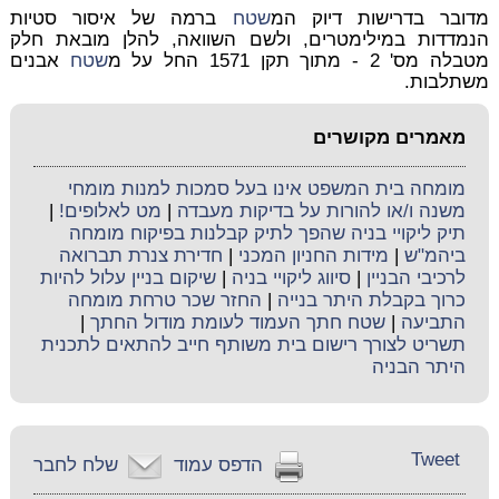
מדובר בדרישות דיוק המ
שטח
ברמה של איסור סטיות
הנמדדות במילימטרים, ולשם השוואה, להלן מובאת חלק
מטבלה מס' 2 - מתוך תקן 1571 החל על מ
שטח
אבנים
משתלבות.
מאמרים מקושרים
מומחה בית המשפט אינו בעל סמכות למנות מומחי
משנה ו/או להורות על בדיקות מעבדה
|
מט לאלופים!
|
תיק ליקויי בניה שהפך לתיק קבלנות בפיקוח מומחה
ביהמ"ש
|
מידות החניון המכני
|
חדירת צנרת תברואה
לרכיבי הבניין
|
סיווג ליקויי בניה
|
שיקום בניין עלול להיות
כרוך בקבלת היתר בנייה
|
החזר שכר טרחת מומחה
התביעה
|
שטח חתך העמוד לעומת מודול החתך
|
תשריט לצורך רישום בית משותף חייב להתאים לתכנית
היתר הבניה
Tweet
הדפס עמוד
שלח לחבר