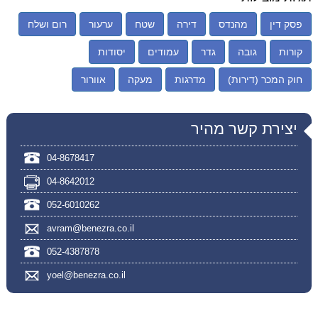
פסק דין
מהנדס
דירה
שטח
ערעור
רום ושלח
קורות
גובה
גדר
עמודים
יסודות
חוק המכר (דירות)
מדרגות
מעקה
אוורור
יצירת קשר מהיר
04-8678417
04-8642012
052-6010262
avram@benezra.co.il
052-4387878
yoel@benezra.co.il