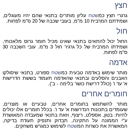
חצץ
גרגרי חצץ כמ
שטח
עליון מותרים בתנאי שהם יהיו
מעוגלים
,
ושמידתם המרבית 10 מ"מ, בעובי שכבה של 20 ס"מ לפחות.
חול
החול יכול להתאים בתנאי שאינו מכיל חומר גרוס מלאכותי,
ושמידתו המרבית של כל גרגיר חול 3 מ"מ. עובי השכבה 30
ס"מ לפחות.
אדמה
מותר שימוש באדמה טבעית כמ
שטח
ספורט, בתנאי שיסולקו
האבנים והסלעים ובתנאי שהאדמה תעמוד בששת הדרישות
א' עד ו' (כולל דרישת כושר בלימה - ב').
חומרים אחרים
מותר להשתמש בחומרים אחרים, טבעיים או מוצרים,
שעומדים בתכונות הנדרשות א' עד ו'. בכלל חומרים אלו יכולים
להיות: בטון, אספלט, ריצוף, וזאת בתנאי שמעבדה המאושרת
ע"י הממונה על התקינה, תבדוק ותנפיק תעודת בדיקה,
המאשרת את כשרות המ
שטח
לשימוש כמגרש משחקים.