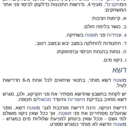
המ
תקנים
", סעיף 4, נדרשות התכונות כדלקמן לכיסוי פני אתר
המשחקים:
א. קיימות ויציבות
ב. כושר בלימה הולם.
ג. ע
מידות
פני ה
שטח
בשחיקה.
ד. התנגדות להחלקה במצב יבש ובמצב רטוב.
ה. נוחות בהנחת הכיסוי ובתחזוקתו.
ו. ניקוז מים.
דשא
מ
שטח
דשא מותר, בתנאי שיתאים לכל אחת מ-6 הדרישות
לעיל.
יש לקחת בחשבון שהדשא מסתיר את פני הקרקע, ולכן, מגרש
דשא מחויב בבדיקת
מישוריות
והיעדר
מכשול
ים תכופה.
דרישת הניקוז, הינה דרישה מורכבת לגבי מ
שטח
דשא, מפני
שהעלים מסתירים את פני ה
שטח
. אך ככל שאין ניקוז מושלם
למי גשם - וככל שאין ביטחון למניעת שלוליות מים במגרש -
מ
שטח
הדשא לא מותר כמגרש ספורט.