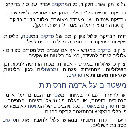
על פי תקן 1498 חלק 4, כל המ
תקנים
ייבדקו שני סוגי בדיקה:
בדיקה חודשית - ע"י בעלי המתקן או האחראים לשימוש בו.
בדיקה שנתית - ע"י מעבדה מאושרת, מלווה בדו"ח בדיקה
(תעודה המעידה על התאמה לדרישות התקן).
דו"ח הבדיקה יכלול ציון קיומם של
סדקים
במ
שטח
, בליטות,
שקיעות, שחיקה, וטיב המגרש מכל ההיבטים לעיל.
יצויין כי
סדקים
במגרש -
אף אם עוביים מילימטרים ספורים
-
עלולים לגרום למעידה, כמו גם בליטות או שקעים.
יצויין כי שלוליות במגרש - אסורות, מכוח הדרישה לניקוז, וכן,
השלוליות מסתירות פגמים ו
מכשול
ים כגון בליטות,
שקיעות מקומיות או
סדקים
.
מ
שטח
ים על אדמה חרסיתית
יש להיזהר ולבדוק במיוחד מ
שטח
ים הבנויים על אדמה
חרסיתית תופחת, או בעלת פוטנציאל תפיחה. התפיחה -
יוצרת
סדקים
במ
שטח
, ככל שהביסוס של המ
שטח
לא בוצע על
פי כללי המקצוע ובהתאמה לתקני הבניה.
היעדר חגורה היקפית במגרש עלול להגביר את ה
סדקים
בסביבת השוליים.