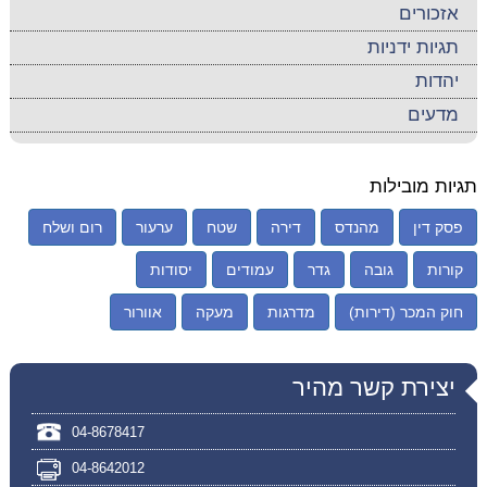
אזכורים
תגיות ידניות
יהדות
מדעים
תגיות מובילות
פסק דין
מהנדס
דירה
שטח
ערעור
רום ושלח
קורות
גובה
גדר
עמודים
יסודות
חוק המכר (דירות)
מדרגות
מעקה
אוורור
יצירת קשר מהיר
04-8678417
04-8642012