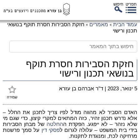
תפריט
חיפוש
לג
עמוד הבית
מאמרים
חזקת הסבירות חסרת תוקף בנושאי
»
»
כן
תכנון ורישוי
זי
חזקת הסבירות חסרת תוקף
בנושאי תכנון ורישוי
5 ינואר, 2023
|
ד"ר אברהם בן עזרא
שמירה
האדם הסביר לא מהווה מודל לפיו צריך לתכנן את החלל –
אלא נדרש תכנון זהיר, כזה המתאים למקרי קיצון, כדי שגם מי
שלא נזהר – לא ייפגע. הפקדת ה
החלטה
של מבחן הסבירות
בידי בית המשפט – עלולה לגרום ל
פסקי דין
על סמך פרשנות
מרחיקה לכת, ומנוגדת לתקנות.