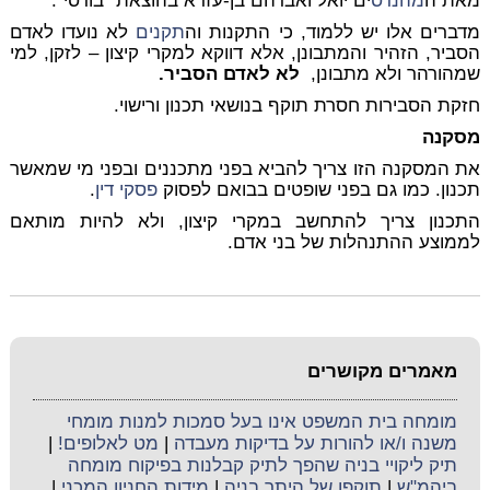
מאת ה
מהנדס
ים יואל ואברהם בן-עזרא בהוצאת "בורסי".
מדברים אלו יש ללמוד, כי התקנות וה
תקנים
לא נועדו לאדם
הסביר, הזהיר והמתבונן, אלא דווקא למקרי קיצון – לזקן, למי
שמהורהר ולא מתבונן,
לא לאדם הסביר.
חזקת הסבירות חסרת תוקף בנושאי תכנון ורישוי.
מסקנה
את המסקנה הזו צריך להביא בפני מתכננים ובפני מי שמאשר
תכנון. כמו גם בפני שופטים בבואם לפסוק
פסקי דין
.
התכנון צריך להתחשב במקרי קיצון, ולא להיות מותאם
לממוצע ההתנהלות של בני אדם.
מאמרים מקושרים
מומחה בית המשפט אינו בעל סמכות למנות מומחי
משנה ו/או להורות על בדיקות מעבדה
|
מט לאלופים!
|
תיק ליקויי בניה שהפך לתיק קבלנות בפיקוח מומחה
ביהמ"ש
|
תוקפו של היתר בניה
|
מידות החניון המכני
|