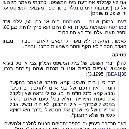
אני לא קיבלתי את דעת בית המשפט, וכתבתי מאמר מקצועי
על כך [שברבות הימים נכלל בתוך ספר מקצועי, המצוטט על
ידי שופטים שונים].
דעתי כמובן שונה – ה
מומחה
היה אז כבן 50, עלה וירד
ב
מדרגות
הפגומות בקלות, ואילו היום הוא צריך להיות כבן 80,
וספק האם יעלה וירד באותה קלות.
לאמור, התקנות לא נועדו להתאים לאדם הסביר; מבחן
האדם הסביר לא תקף וחסר משמעות בתכנון ובניה.
פסיקה
להלן דברי השופט של בית המשפט העליון צבי א' טל בע"א
2004/92
עיריית קריית אונו נ' מנחם שחם
[פורסם בנבו,
.3.1995]:
[BEA1]
30
"כך כיוון בית משפט קמא מאמר שנאמר בהקשר
דומה, "אין דרכם של בני אדם להתבונן בדרכים"
(בבא קמא כ"ט: חו"מ תי"ב). גם לי נראה שאין לקבל
את טענת העירייה. הלא בכל פעם שאדם נתקל
ב
מכשול
שבדרך – אילו התבונן, לא היה נכשל. אבל
אחריות
ו של מי שנתן את ה
מכשול
בדרך היא דווקא
כלפי מי שלא התבונן".
ראה הרחבה בעניין זה בספר "תחיקת הבניה להלכה ולמעשה"