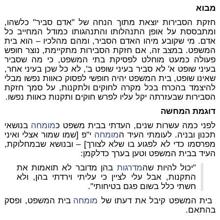
מבוא
חזקת הסבירות יוצאת מתוך הנחה של "אדם סביר" כלשהו,
ומתבססת על אופן התנהלותו והתנהגותו כמודל המחייב כל
אדם. מי שקובע מיהו האדם הסביר, ומהם מהלכיו – הוא בית
המשפט. במצב זה, אם חזקת הסבירות מתקיימת, נוצר חופש
פעולה כמעט מוחלט לפסיקת בתי המשפט, כי מה שסביר
בעיני שופט א' לא סביר בעיני שופט ב', לא כל שכן בעיני אחר,
שאינו שופט, בית המשפט יהיה חופשי לפסוק כאוות נפשו מבלי
להיצמד בהכרח בכל מקרה לחוקים ולתקנות, על סמך חזקת
הסבירות שבעזרתה יקל עליו לפרש חוקים ותקנות כאוות נפשו.
דוגמת המחשה
לפני כמה עשרות שנים, העדתי בבית משפט כ
מומחה
בנושאי
תכנון ובניה. לעומתי העיד ה
מומחה
י"פ [שמו שמור אצלי ואיני
מפרסמו כדי לא לפגוע בו שלא לצורך] – ובנושא שבמחלוקת,
העיד בבית המשפט וטען בערך כדלקמן:
"יכול להיות שה
מדרגות
בהן מדובר לא תואמות את
התקנות, אבל עלי לציין כי עליתי וירדתי בהן, ולא
חשתי כלל בשום פגם בטיחותי".
בית המשפט קיבל את דעתו של
מומחה
בית המשפט, ופסק
בהתאם.